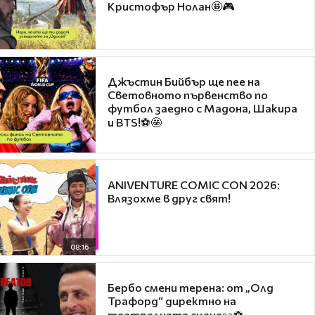
Кристофър Нолан🤩🎮
Джъстин Бийбър ще пее на
Световното първенство по
футбол заедно с Мадона, Шакира
и BTS!⚽🤩
ANIVENTURE COMIC CON 2026:
Влязохме в друг свят!
08:16
Бербо смени терена: от „Олд
Трафорд“ директно на
театралната сцена👀⚽