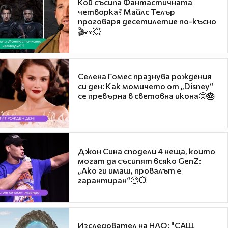
Кой съсипа Фантастичната
четворка? Майлс Телър
проговаря десетилетие по-късно
🎬👀💥
Селена Гомес празнува рождения
си ден: Как момичето от „Disney“
се превърна в световна икона🤩🎂
Джон Сина сподели 4 неща, които
могат да съсипят всяко GenZ:
„Ако ги имаш, провалът е
гарантиран“🧐💥
Изследовател на НЛО: "САЩ