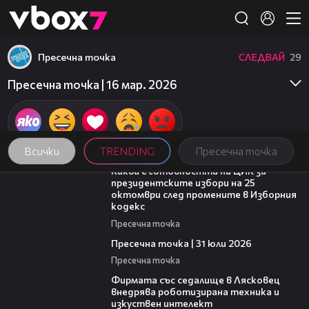
Member of
👾
Пресечна точка
СЛЕДВАЙ
29
Пресечна точка | 16 мар. 2026
Всички
TRENDING
Пресечна точка
14:16
Каква е готовността на ЦИК за
президентските избори на 25
октомври след промените в Изборния
кодекс
Пресечна точка
39:22
Пресечна точка | 31 юли 2026
Пресечна точка
00:06
Фирмата със седалище в Лясковец
внедрява роботизирана техника и
изкуствен интелект