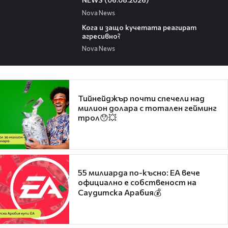
Nova News
13:53
Кога и защо кучетата реагират
агресивно?
Nova News
Тийнейджър почти спечели над
милион долара с тотален гейминг
трол😯💥
55 милиарда по-късно: EA вече
официално е собственост на
Саудитска Арабия💰