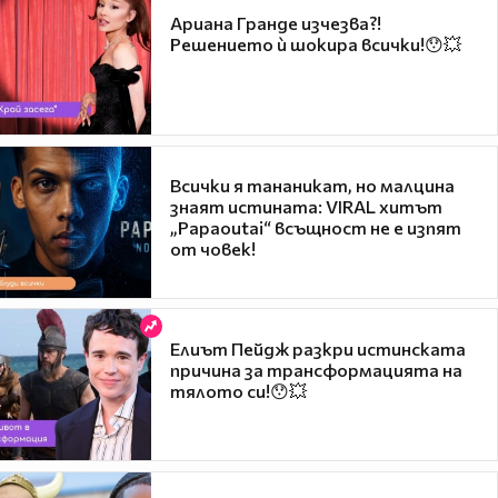
Ариана Гранде изчезва?!
Решението ѝ шокира всички!😯💥
Всички я тананикат, но малцина
знаят истината: VIRAL хитът
„Papaoutai“ всъщност не е изпят
от човек!
Елиът Пейдж разкри истинската
причина за трансформацията на
тялото си!😯💥