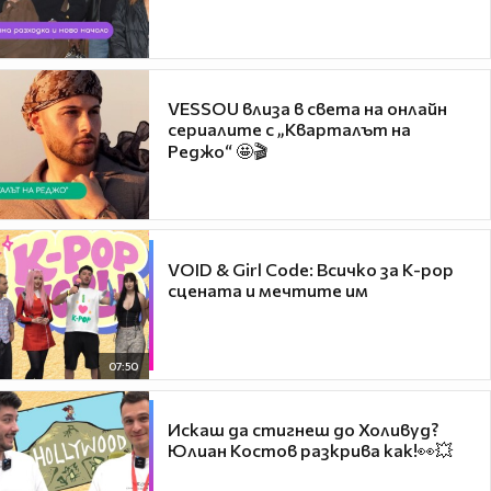
VESSOU влиза в света на онлайн
сериалите с „Кварталът на
Реджо“ 🤩🎬
VOID & Girl Code: Всичко за K-pop
сцената и мечтите им
07:50
Искаш да стигнеш до Холивуд?
Юлиан Костов разкрива как!👀💥