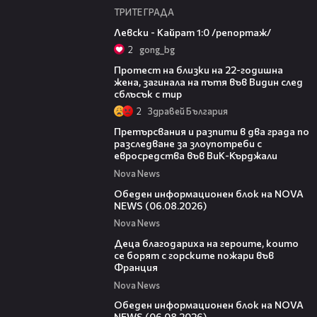
ТРИТЕ ГРАДА
05:57
Левски - Кайрат 1:0 /репортаж/
2
gong_bg
07:27
Протест на близки на 22-годишна
жена, загинала на пътя във Видин след
сблъсък с тир
2
Здравей България
00:27
Претърсвания и разпити в два града по
разследване за злоупотреби с
евросредства във ВиК-Кърджали
Nova News
27:22
Обеден информационен блок на NOVA
NEWS (06.08.2026)
Nova News
01:50
Деца благодариха на героите, които
се борят с горските пожари във
Франция
Nova News
01:14:28
Обеден информационен блок на NOVA
NEWS (06.08.2026)