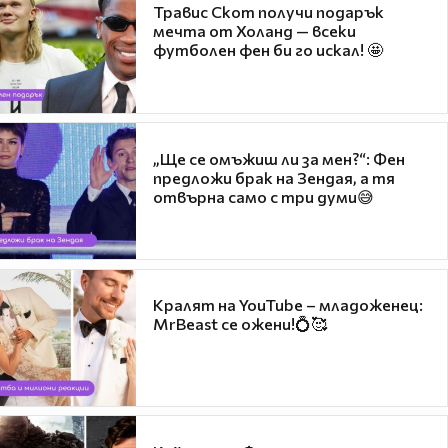
Травис Скот получи подарък
мечта от Холанд — всеки
футболен фен би го искал! 🤩
„Ще се омъжиш ли за мен?“: Фен
предложи брак на Зендая, а тя
отвърна само с три думи😅
Кралят на YouTube – младоженец:
MrBeast се ожени!💍🥰