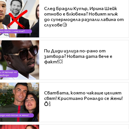
След Брадли Купър, Ирина Шейк
отново е влюбена? Новият мъж
до супермодела разпали лавина от
слухове🧐
Пи Диди излиза по-рано от
затвора? Новата дата вече е
факт!💥
Сватбата, която чакаше целият
свят! Кристиано Роналдо се жени!
💍🍾