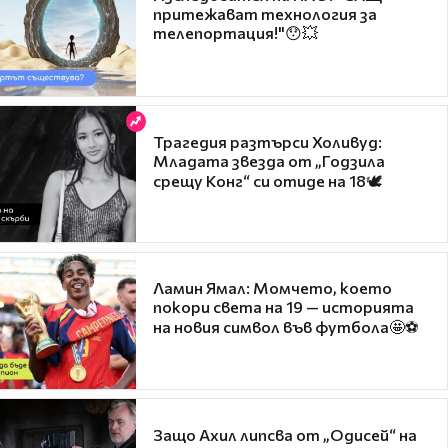
притежават технология за
телепортация!"😯💥
Трагедия разтърси Холивуд:
Младата звезда от „Годзила
срещу Конг“ си отиде на 18🕊️
Ламин Ямал: Момчето, което
покори света на 19 — историята
на новия символ във футбола🤩⚽
Защо Ахил липсва от „Одисей“ на