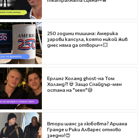
250 години тишина: Америка
зарови капсула, която никой жив
днес няма да отвори👀💥
Ерлинг Холанд ghost-на Том
Холанд?! 💀 Защо Спайдър-мен
остана на "seen"😅
Втори шанс за любовта? Ариана
Гранде и Рики Алварес отново
заедно!😍