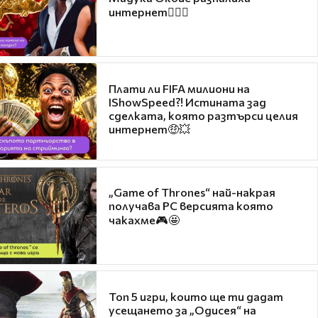
интернет❤️‍🔥🔥
Плати ли FIFA милиони на
IShowSpeed?! Истината зад
сделката, която разтърси целия
интернет🤑💥
„Game of Thrones“ най-накрая
получава PC версията която
чакахме🎮🤩
Топ 5 игри, които ще ти дадат
усещането за „Одисея“ на