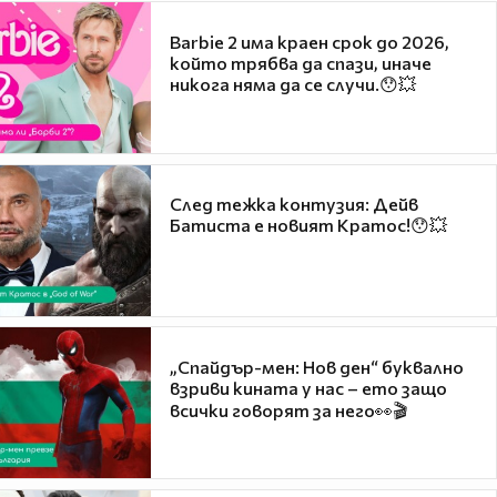
Barbie 2 има краен срок до 2026,
който трябва да спази, иначе
никога няма да се случи.😯💥
След тежка контузия: Дейв
Батиста е новият Кратос!😯💥
„Спайдър-мен: Нов ден“ буквално
взриви кината у нас – ето защо
всички говорят за него👀🎬