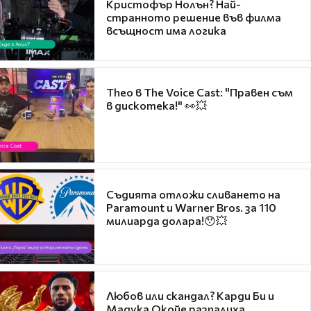
Кристофър Нолън? Най-
странното решение във филма
всъщност има логика
Theo в The Voice Cast: "Правен съм
в дискотека!" 👀💥
Съдията отложи сливането на
Paramount и Warner Bros. за 110
милиарда долара!😯💥
Любов или скандал? Карди Би и
Мадука Окойе разпалиха