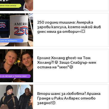
250 години тишина: Америка
зарови капсула, която никой жив
днес няма да отвори👀💥
Ерлинг Холанд ghost-на Том
Холанд?! 💀 Защо Спайдър-мен
остана на "seen"😅
Втори шанс за любовта? Ариана
Гранде и Рики Алварес отново
заедно!😍