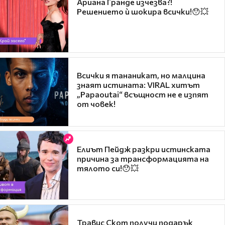
Ариана Гранде изчезва?!
Решението ѝ шокира всички!😯💥
Всички я тананикат, но малцина
знаят истината: VIRAL хитът
„Papaoutai“ всъщност не е изпят
от човек!
Елиът Пейдж разкри истинската
причина за трансформацията на
тялото си!😯💥
Травис Скот получи подарък