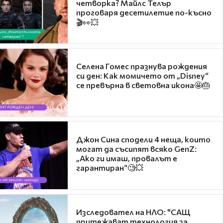
четворка? Майлс Телър
проговаря десетилетие по-късно
🎬👀💥
Селена Гомес празнува рождения
си ден: Как момичето от „Disney“
се превърна в световна икона🤩🎂
Джон Сина сподели 4 неща, които
могат да съсипят всяко GenZ:
„Ако ги имаш, провалът е
гарантиран“🧐💥
Изследовател на НЛО: "САЩ
притежават технология за