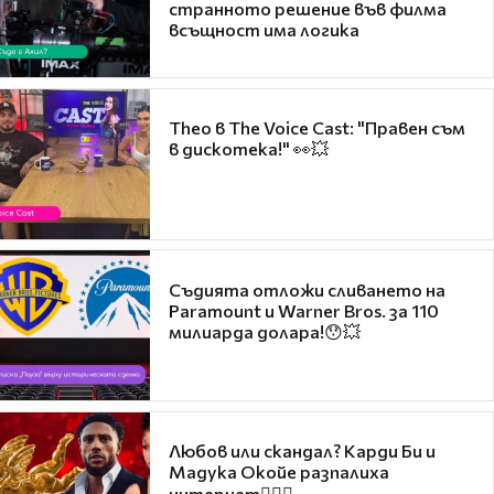
странното решение във филма
всъщност има логика
Theo в The Voice Cast: "Правен съм
в дискотека!" 👀💥
Съдията отложи сливането на
Paramount и Warner Bros. за 110
милиарда долара!😯💥
Любов или скандал? Карди Би и
Мадука Окойе разпалиха
интернет❤️‍🔥🔥