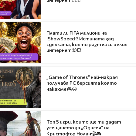
Плати ли FIFA милиони на
IShowSpeed?! Истината зад
сделката, която разтърси целия
интернет🤑💥
„Game of Thrones“ най-накрая
получава PC версията която
чакахме🎮🤩
Топ 5 игри, които ще ти дадат
усещането за „Одисея“ на
Кристофър Нолан🤩🎮