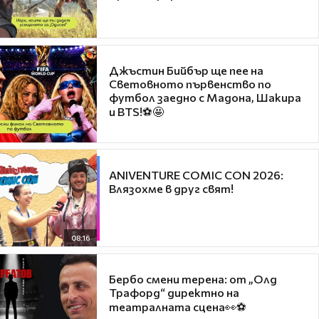
Джъстин Бийбър ще пее на
Световното първенство по
футбол заедно с Мадона, Шакира
и BTS!⚽🤩
ANIVENTURE COMIC CON 2026:
Влязохме в друг свят!
08:16
Бербо смени терена: от „Олд
Трафорд“ директно на
театралната сцена👀⚽