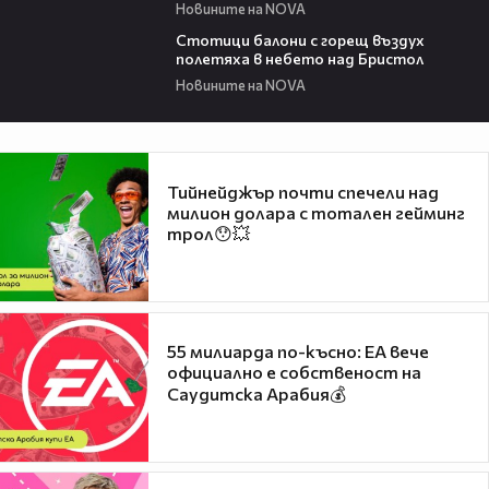
Новините на NOVA
01:47
Стотици балони с горещ въздух
полетяха в небето над Бристол
Новините на NOVA
Тийнейджър почти спечели над
милион долара с тотален гейминг
трол😯💥
55 милиарда по-късно: EA вече
официално е собственост на
Саудитска Арабия💰