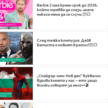
Barbie 2 има краен срок до 2026,
който трябва да спази, иначе
никога няма да се случи.😯💥
След тежка контузия: Дейв
Батиста е новият Кратос!😯💥
„Спайдър-мен: Нов ден“ буквално
взриви кината у нас – ето защо
всички говорят за него👀🎬