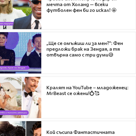
мечта от Холанд — всеки
футболен фен би го искал! 🤩
„Ще се омъжиш ли за мен?“: Фен
предложи брак на Зендая, а тя
отвърна само с три думи😅
Кралят на YouTube – младоженец:
MrBeast се ожени!💍🥰
Кой съсипа Фантастичната