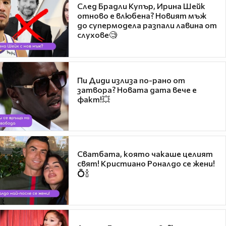
След Брадли Купър, Ирина Шейк
отново е влюбена? Новият мъж
до супермодела разпали лавина от
слухове🧐
Пи Диди излиза по-рано от
затвора? Новата дата вече е
факт!💥
Сватбата, която чакаше целият
свят! Кристиано Роналдо се жени!
💍🍾