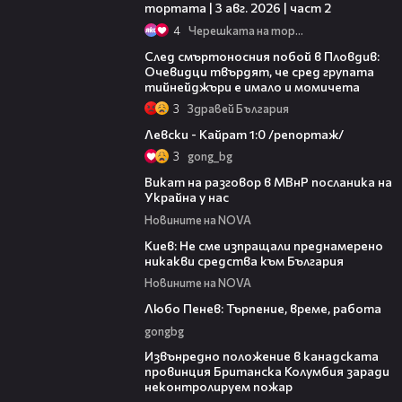
тортата | 3 авг. 2026 | част 2
4
Черешката на тортата
09:32
След смъртоносния побой в Пловдив:
Очевидци твърдят, че сред групата
тийнейджъри е имало и момичета
3
Здравей България
05:57
Левски - Кайрат 1:0 /репортаж/
3
gong_bg
00:30
Викат на разговор в МВнР посланика на
Украйна у нас
Новините на NOVA
00:26
Киев: Не сме изпращали преднамерено
никакви средства към България
Новините на NOVA
03:40
Любо Пенев: Търпение, време, работа
gongbg
00:18
Извънредно положение в канадската
провинция Британска Колумбия заради
неконтролируем пожар