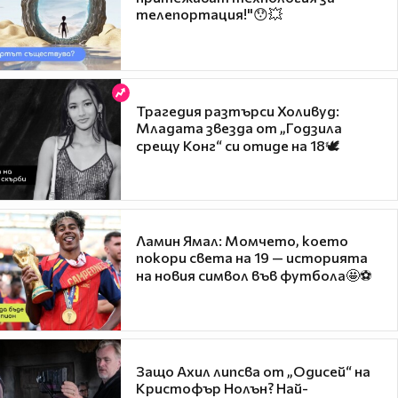
телепортация!"😯💥
Трагедия разтърси Холивуд:
Младата звезда от „Годзила
срещу Конг“ си отиде на 18🕊️
Ламин Ямал: Момчето, което
покори света на 19 — историята
на новия символ във футбола🤩⚽
Защо Ахил липсва от „Одисей“ на
Кристофър Нолън? Най-