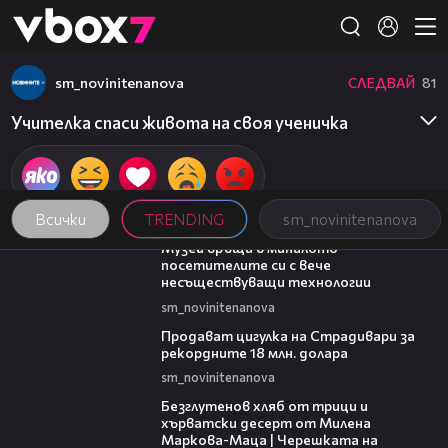
Member of
👾
sm_novinitenanova
СЛЕДВАЙ
81
Учителка спаси живота на своя ученичка
Всички
TRENDING
sm_novinitenanova
01:15
Музей връща в миналото
посетителите си с вече
несъществуващи технологии
sm_novinitenanova
01:05
Продават цигулка на Страдивари за
рекордните 18 млн. долара
sm_novinitenanova
15:35
Безглутенов хляб от трици и
хърватски десерт от Милена
Маркова-Маца | Черешката на