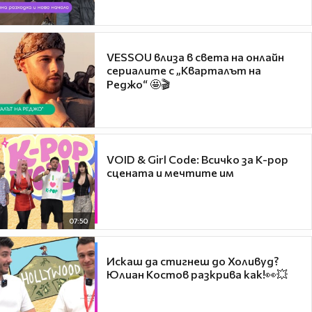
VESSOU влиза в света на онлайн
сериалите с „Кварталът на
Реджо“ 🤩🎬
VOID & Girl Code: Всичко за K-pop
сцената и мечтите им
07:50
Искаш да стигнеш до Холивуд?
Юлиан Костов разкрива как!👀💥