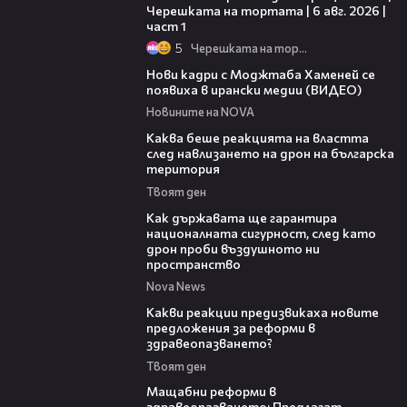
Черешката на тортата | 6 авг. 2026 |
част 1
5
Черешката на тортата
00:14
Нови кадри с Моджтаба Хаменей се
появиха в ирански медии (ВИДЕО)
Новините на NOVA
18:32
Каква беше реакцията на властта
след навлизането на дрон на българска
територия
Твоят ден
21:36
Как държавата ще гарантира
националната сигурност, след като
дрон проби въздушното ни
пространство
Nova News
14:58
Какви реакции предизвикаха новите
предложения за реформи в
здравеопазването?
Твоят ден
04:37
Мащабни реформи в
здравеопазването: Предлагат