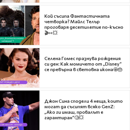
Кой съсипа Фантастичната
четворка? Майлс Телър
проговаря десетилетие по-късно
🎬👀💥
Селена Гомес празнува рождения
си ден: Как момичето от „Disney“
се превърна в световна икона🤩🎂
Джон Сина сподели 4 неща, които
могат да съсипят всяко GenZ:
„Ако ги имаш, провалът е
гарантиран“🧐💥