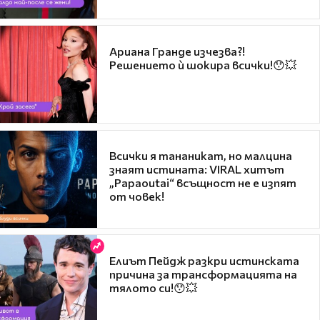
Ариана Гранде изчезва?!
Решението ѝ шокира всички!😯💥
Всички я тананикат, но малцина
знаят истината: VIRAL хитът
„Papaoutai“ всъщност не е изпят
от човек!
Елиът Пейдж разкри истинската
причина за трансформацията на
тялото си!😯💥