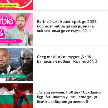
Barbie 2 има краен срок до 2026,
който трябва да спази, иначе
никога няма да се случи.😯💥
След тежка контузия: Дейв
Батиста е новият Кратос!😯💥
„Спайдър-мен: Нов ден“ буквално
взриви кината у нас – ето защо
всички говорят за него👀🎬