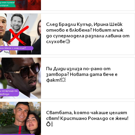
След Брадли Купър, Ирина Шейк
отново е влюбена? Новият мъж
до супермодела разпали лавина от
слухове🧐
Пи Диди излиза по-рано от
затвора? Новата дата вече е
факт!💥
Сватбата, която чакаше целият
свят! Кристиано Роналдо се жени!
💍🍾