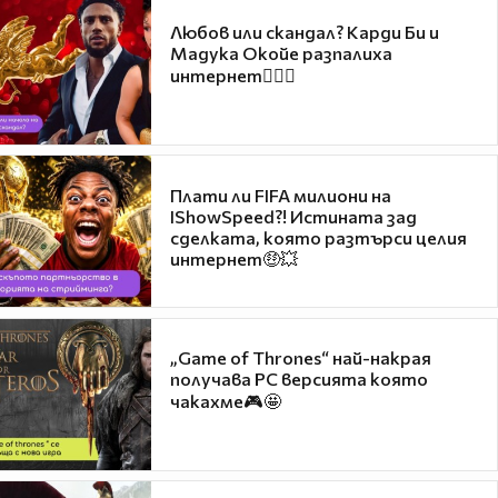
Любов или скандал? Карди Би и
Мадука Окойе разпалиха
интернет❤️‍🔥🔥
Плати ли FIFA милиони на
IShowSpeed?! Истината зад
сделката, която разтърси целия
интернет🤑💥
„Game of Thrones“ най-накрая
получава PC версията която
чакахме🎮🤩