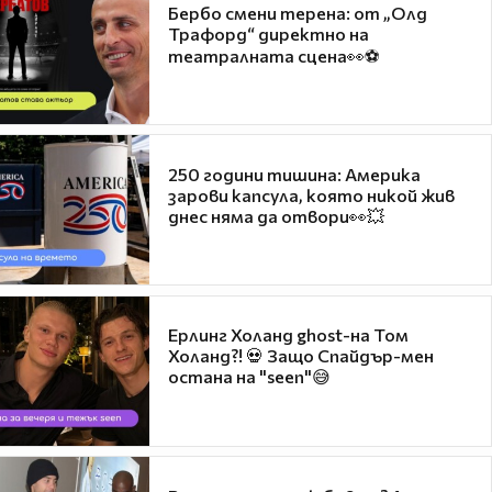
Бербо смени терена: от „Олд
Трафорд“ директно на
театралната сцена👀⚽
250 години тишина: Америка
зарови капсула, която никой жив
днес няма да отвори👀💥
Ерлинг Холанд ghost-на Том
Холанд?! 💀 Защо Спайдър-мен
остана на "seen"😅