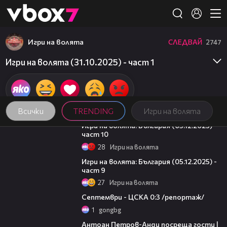
Member of
👾
Игри на волята
СЛЕДВАЙ
2747
Игри на волята (31.10.2025) - част 1
Всички
TRENDING
Игри на волята
10:11
Игри на волята: България (05.12.2025) -
част 10
28
Игри на волята
13:57
Игри на волята: България (05.12.2025) -
част 9
27
Игри на волята
06:08
Септември - ЦСКА 0:3 /репортаж/
1
gongbg
19:09
Антоан Петров-Анди посреща гости |