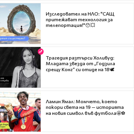
Изследовател на НЛО: "САЩ
притежават технология за
телепортация!"😯💥
Трагедия разтърси Холивуд:
Младата звезда от „Годзила
срещу Конг“ си отиде на 18🕊️
Ламин Ямал: Момчето, което
покори света на 19 — историята
на новия символ във футбола🤩⚽