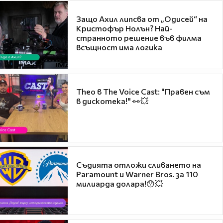
Защо Ахил липсва от „Одисей“ на
Кристофър Нолън? Най-
странното решение във филма
всъщност има логика
Theo в The Voice Cast: "Правен съм
в дискотека!" 👀💥
Съдията отложи сливането на
Paramount и Warner Bros. за 110
милиарда долара!😯💥