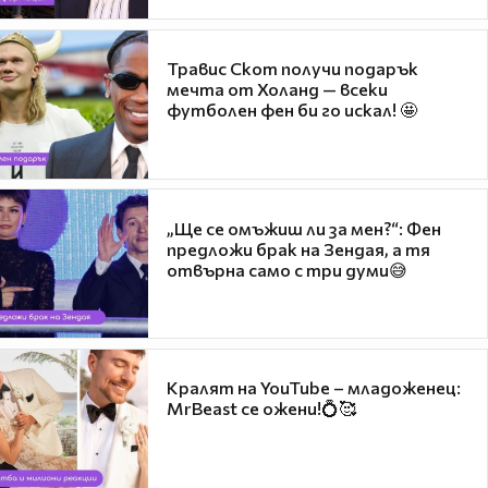
Травис Скот получи подарък
мечта от Холанд — всеки
футболен фен би го искал! 🤩
„Ще се омъжиш ли за мен?“: Фен
предложи брак на Зендая, а тя
отвърна само с три думи😅
Кралят на YouTube – младоженец:
MrBeast се ожени!💍🥰