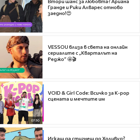
Втори шанс за любовта? Ариана
Гранде и Рики Алварес отново
заедно!😍
VESSOU влиза в света на онлайн
сериалите с „Кварталът на
Реджо“ 🤩🎬
VOID & Girl Code: Всичко за K-pop
сцената и мечтите им
07:50
Искаш да стигнеш до Холивуд?