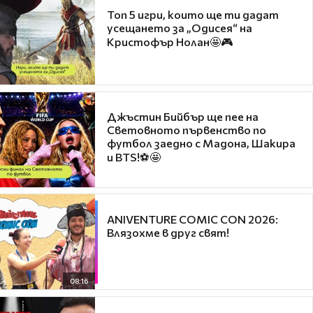
Топ 5 игри, които ще ти дадат
усещането за „Одисея“ на
Кристофър Нолан🤩🎮
Джъстин Бийбър ще пее на
Световното първенство по
футбол заедно с Мадона, Шакира
и BTS!⚽🤩
ANIVENTURE COMIC CON 2026:
Влязохме в друг свят!
08:16