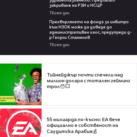
закриване на РЗИ и НСЦР
Твоят ден
08:42
Прехвърлянето на фонда за инвитро
към НЗОК може да доведе до
административен хаос, предупреди д-
р Георги Стаменов
Твоят ден
Тийнейджър почти спечели над
милион долара с тотален гейминг
трол😯💥
55 милиарда по-късно: EA вече
официално е собственост на
Саудитска Арабия💰