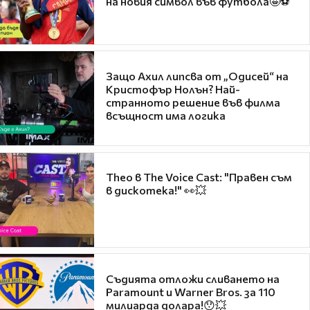
на новия символ във футбола🤩⚽
Защо Ахил липсва от „Одисей“ на
Кристофър Нолън? Най-
странното решение във филма
всъщност има логика
Theo в The Voice Cast: "Правен съм
в дискотека!" 👀💥
Съдията отложи сливането на
Paramount и Warner Bros. за 110
милиарда долара!😯💥