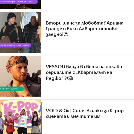
Втори шанс за любовта? Ариана
Гранде и Рики Алварес отново
заедно!😍
VESSOU влиза в света на онлайн
сериалите с „Кварталът на
Реджо“ 🤩🎬
VOID & Girl Code: Всичко за K-pop
сцената и мечтите им