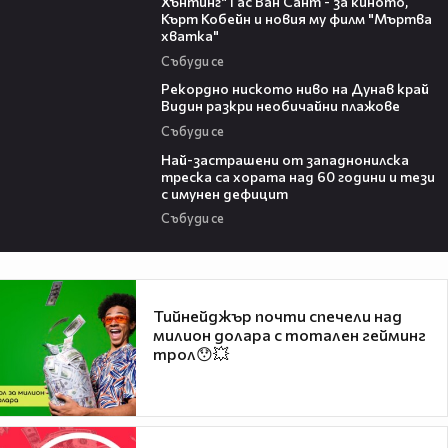
Хънтинг“ Гас Ван Сант - за киното,
Кърт Кобейн и новия му филм "Мъртва
хватка"
Събуди се
03:48
Рекордно ниското ниво на Дунав край
Видин разкри необичайни плажове
Събуди се
13:13
Най-застрашени от западнонилска
треска са хората над 60 години и тези
с имунен дефицит
Събуди се
Тийнейджър почти спечели над
милион долара с тотален гейминг
трол😯💥