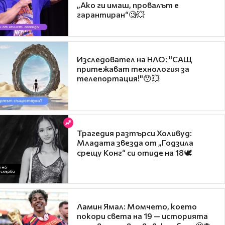
„Ако ги имаш, провалът е
гарантиран“🧐💥
Изследовател на НЛО: "САЩ
притежават технология за
телепортация!"😯💥
Трагедия разтърси Холивуд:
Младата звезда от „Годзила
срещу Конг“ си отиде на 18🕊️
Ламин Ямал: Момчето, което
покори света на 19 — историята