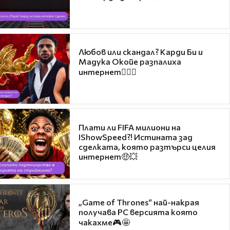
Любов или скандал? Карди Би и
Мадука Окойе разпалиха
интернет❤️‍🔥🔥
Плати ли FIFA милиони на
IShowSpeed?! Истината зад
сделката, която разтърси целия
интернет🤑💥
„Game of Thrones“ най-накрая
получава PC версията която
чакахме🎮🤩