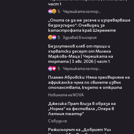
част 1
5
Черешката на тортата
06:38
„Опита се да ме засече и изпреварваше
безразсъдно“: Очевидец за
катастрофата край Шереметя
5
Здравей България
16:02
Безглутенов хляб от трици и
хърватски десерт от Милена
Маркова-Маца | Черешката на
тортата | 3 авг. 2026 | част 1
5
Черешката на тортата
13:17
Пламен Абровски: Няма прехвърляне на
африканска чума по свинете извън
стопанствата, където е открита
Новините на NOVA
05:46
Джесика Прат влиза в образа на
„Норма“ на фестивала „Опера в
Летния театър”
Събуди се
13:42
Режисьорът на „Добрият Уил