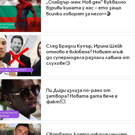
„Спайдър-мен: Нов ден“ буквално
взриви кината у нас – ето защо
всички говорят за него👀🎬
След Брадли Купър, Ирина Шейк
отново е влюбена? Новият мъж
до супермодела разпали лавина от
слухове🧐
Пи Диди излиза по-рано от
затвора? Новата дата вече е
факт!💥
Сватбата, която чакаше целият