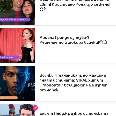
свят! Кристиано Роналдо се жени!
💍🍾
Ариана Гранде изчезва?!
Решението ѝ шокира всички!😯💥
Всички я тананикат, но малцина
знаят истината: VIRAL хитът
„Papaoutai“ всъщност не е изпят
от човек!
Елиът Пейдж разкри истинската