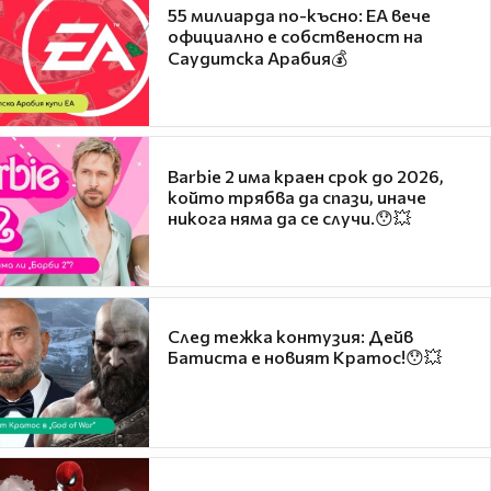
55 милиарда по-късно: EA вече
официално е собственост на
Саудитска Арабия💰
Barbie 2 има краен срок до 2026,
който трябва да спази, иначе
никога няма да се случи.😯💥
След тежка контузия: Дейв
Батиста е новият Кратос!😯💥