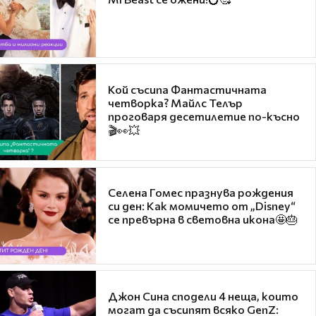
Кой съсипа Фантастичната
четворка? Майлс Телър
проговаря десетилетие по-късно
🎬👀💥
Селена Гомес празнува рождения
си ден: Как момичето от „Disney“
се превърна в световна икона🤩🎂
Джон Сина сподели 4 неща, които
могат да съсипят всяко GenZ: