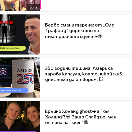
08:16
Бербо смени терена: от „Олд
Трафорд“ директно на
театралната сцена👀⚽
250 години тишина: Америка
зарови капсула, която никой жив
днес няма да отвори👀💥
Ерлинг Холанд ghost-на Том
Холанд?! 💀 Защо Спайдър-мен
остана на "seen"😅