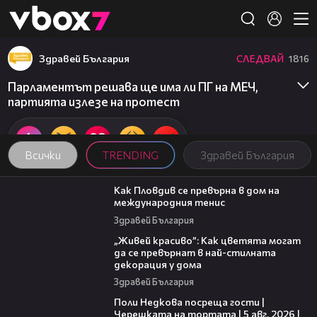
Member of
👾
Здравей България
СЛЕДВАЙ
1816
Парламентът решава ще има ли ПГ на МЕЧ,
партията излезе на протест
Всички
TRENDING
Здравей България
03:09
Как Пловдив се превърна в дом на
международния тенис
Здравей България
04:11
„Живей красиво”: Как цветята могат
да се превърнат в най-стилната
декорация у дома
Здравей България
19:25
Поли Недкова посреща гости |
Черешката на тортата | 5 авг. 2026 |