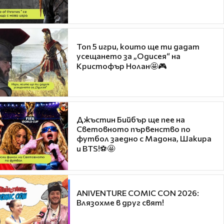
Топ 5 игри, които ще ти дадат
усещането за „Одисея“ на
Кристофър Нолан🤩🎮
Джъстин Бийбър ще пее на
Световното първенство по
футбол заедно с Мадона, Шакира
и BTS!⚽🤩
ANIVENTURE COMIC CON 2026:
Влязохме в друг свят!