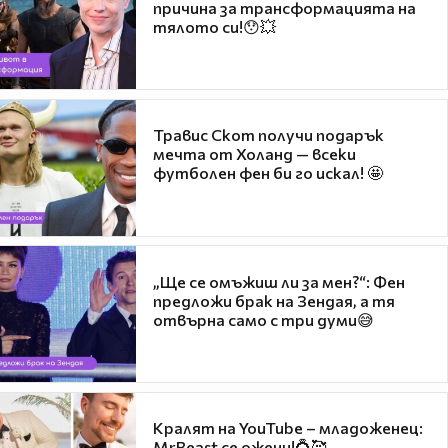
причина за трансформацията на
тялото си!😯💥
Травис Скот получи подарък
мечта от Холанд — всеки
футболен фен би го искал! 🤩
„Ще се омъжиш ли за мен?“: Фен
предложи брак на Зендая, а тя
отвърна само с три думи😅
Кралят на YouTube – младоженец:
MrBeast се ожени!💍🥰