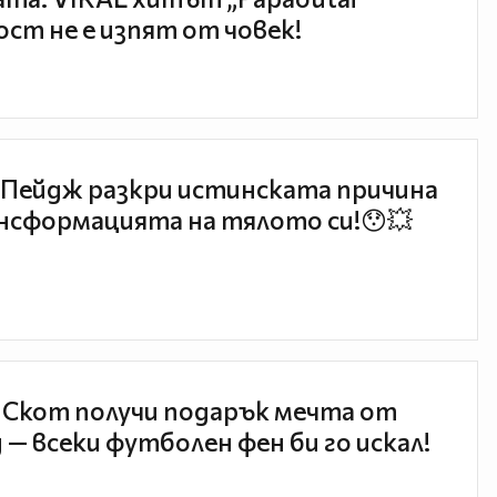
ст не е изпят от човек!
Пейдж разкри истинската причина
нсформацията на тялото си!😯💥
 Скот получи подарък мечта от
 — всеки футболен фен би го искал!