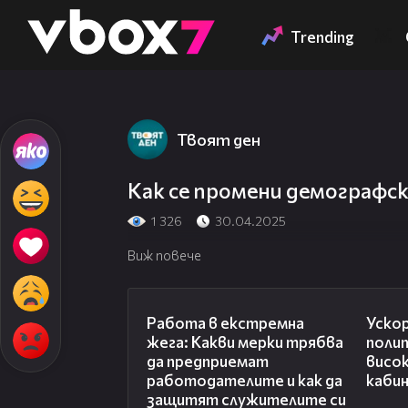
Member of
👾
Trending
Твоят ден
Как се промени демографск
1 326
30.04.2025
Виж повече
06:37
Работа в екстремна
Уско
жега: Какви мерки трябва
поли
да предприемат
висо
работодателите и как да
каби
защитят служителите си