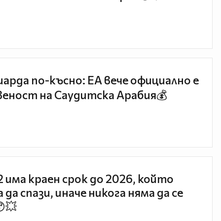
иарда по-късно: EA вече официално е
еност на Саудитска Арабия💰
 2 има краен срок до 2026, който
 да спази, иначе никога няма да се
😯💥