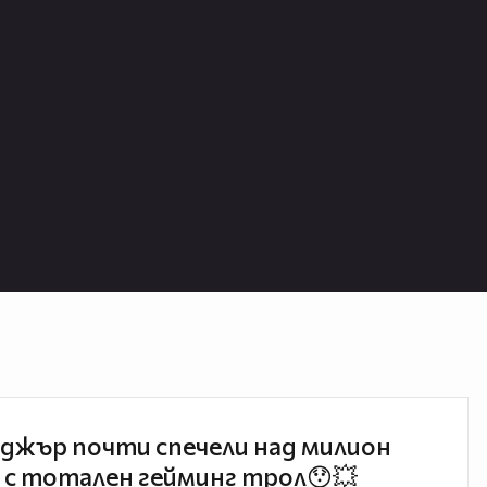
джър почти спечели над милион
 с тотален гейминг трол😯💥