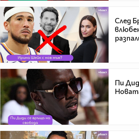
След Б
влюбен
разпал
Пи Дид
Новата