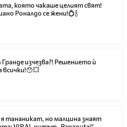
та, която чакаше целият свят!
ано Роналдо се жени!💍🍾
 Гранде изчезва?! Решението ѝ
 всички!😯💥
 я тананикат, но малцина знаят
та: VIRAL хитът „Papaoutai“