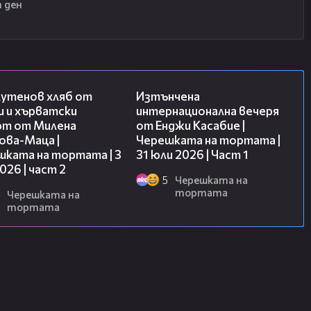
 ден
15:35
18:07
лутенов хляб от
Изтънчена
и и хърватски
интернационална вечеря
рт от Милена
от Енджи Касабие |
ова-Маца |
Черешката на тортата |
шката на тортата | 3
31 юли 2026 | Част 1
2026 | част 2
5
Черешката на
тортата
Черешката на
тортата