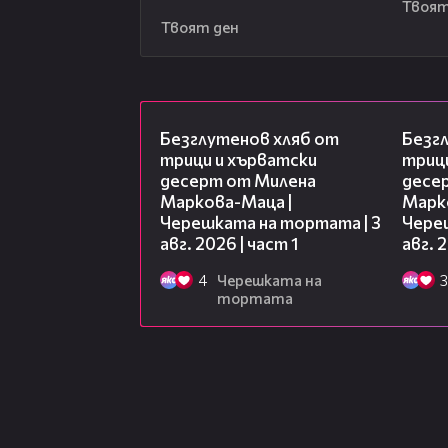
Твоят
Твоят ден
16:02
Безглутенов хляб от
Безг
трици и хърватски
триц
десерт от Милена
десе
Маркова-Маца |
Марк
Черешката на тортата | 3
Чере
авг. 2026 | част 1
авг. 
4
Черешката на
3
тортата