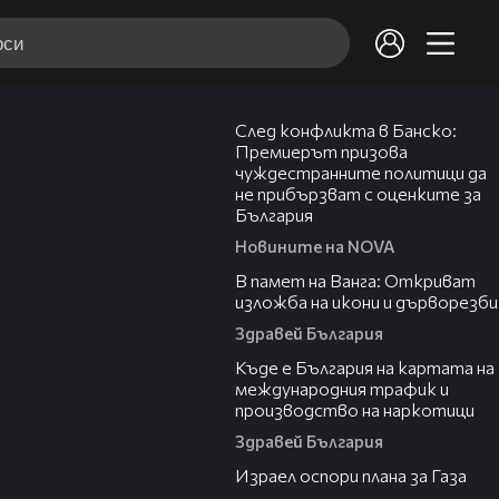
08:08
След конфликта в Банско:
Премиерът призова
чуждестранните политици да
не прибързват с оценките за
България
Новините на NOVA
07:17
В памет на Ванга: Откриват
изложба на икони и дърворезби
Здравей България
09:25
Къде е България на картата на
международния трафик и
производство на наркотици
Здравей България
00:46
Израел оспори плана за Газа