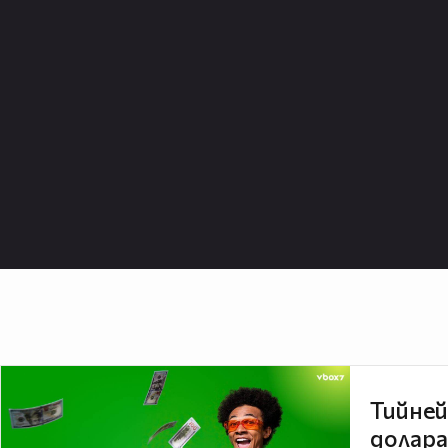
Тийней
долара