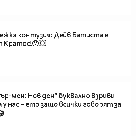
ежка контузия: Дейв Батиста е
 Кратос!😯💥
ър-мен: Нов ден“ буквално взриви
 у нас – ето защо всички говорят за
🎬