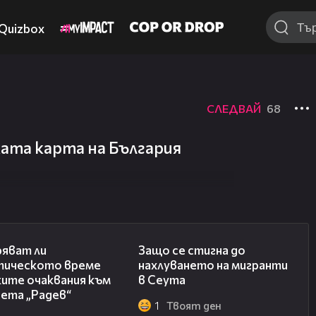
Quizbox
СЛЕДВАЙ
68
ата карта на България
29:38
14:20
ряват ли
Защо се стигна до
тическото време
нахлуването на мигранти
ките очаквания към
в Сеута
нета „Радев“
1
Твоят ден