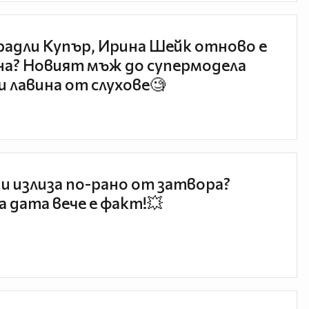
радли Купър, Ирина Шейк отново е
а? Новият мъж до супермодела
и лавина от слухове🧐
и излиза по-рано от затвора?
 дата вече е факт!💥