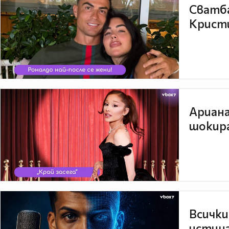
Сватба
Кристи
Ариана
шокира
Всички
истина