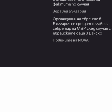
фактите по случая
Здравей България
00:42
Организации на евреите в
България се срещат с главния
секретар на МВР след случая с
еврейските деца в Банско
Новините на NOVA