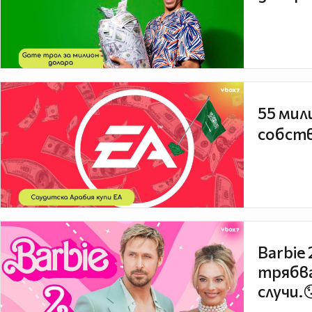
55 мил
собств
Barbie
трябва
случи.