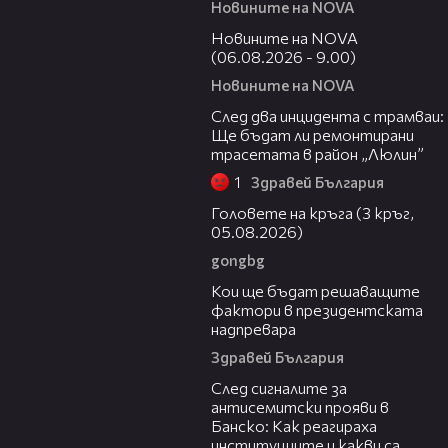
Новините на NOVA
05:20
Новините на NOVA
(06.08.2026 - 9.00)
Новините на NOVA
06:29
След два инцидента с трамваи:
Ще бъдат ли ремонтирани
трасетата в район „Люлин”
1
Здравей България
27:51
Головете на кръга (3 кръг,
05.08.2026)
gongbg
23:57
Кои ще бъдат решаващите
фактори в президентската
надпревара
Здравей България
05:56
След сигналите за
антисемитски прояви в
Банско: Как реагираха
институциите и какви са