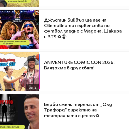
Джъстин Бийбър ще пее на
Световното първенство по
футбол заедно с Мадона, Шакира
и BTS!⚽🤩
ANIVENTURE COMIC CON 2026:
Влязохме в друг свят!
08:16
Бербо смени терена: от „Олд
Трафорд“ директно на
театралната сцена👀⚽