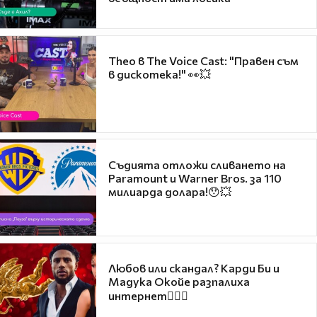
Theo в The Voice Cast: "Правен съм
в дискотека!" 👀💥
Съдията отложи сливането на
Paramount и Warner Bros. за 110
милиарда долара!😯💥
Любов или скандал? Карди Би и
Мадука Окойе разпалиха
интернет❤️‍🔥🔥