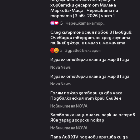
хърватски десерт от Милена
Маркова-Маца | Черешката на
тортата | 3 авг. 2026 | част 1
5
Черешката на тортата
09:32
След смъртоносния побой в Пловдив:
Очевидци твърдят, че сред групата
тийнейджъри е имало и момичета
3
Здравей България
00:46
Израел отхвърли плана за мир в Газа
Nova News
00:46
Израел отхвърли плана за мир в Газа
Nova News
00:36
Голям пожар затвори за два часа
Подбалканския път край Сливен
Новините на NOVA
00:50
Затвориха национален парк на остров
Ява заради горски пожар
Новините на NOVA
02:28
Папа Лъв XIV поднови призива си да