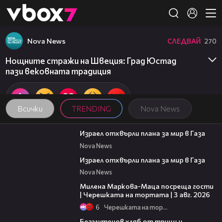
Member of
👾
Nova News
СЛЕДВАЙ
270
Нощните стражи на Швеция: Град Юстад
пази вековната традиция
Всички
TRENDING
Nova News
00:46
Израел отхвърли плана за мир в Газа
Nova News
00:46
Израел отхвърли плана за мир в Газа
Nova News
20:17
Милена Маркова-Маца посреща гости
| Черешката на тортата | 3 авг. 2026
6
Черешката на тортата
16:02
Безглутенов хляб от трици и