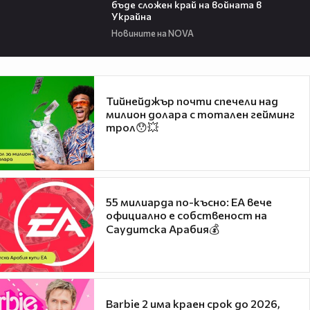
бъде сложен край на войната в
Украйна
Новините на NOVA
Тийнейджър почти спечели над
милион долара с тотален гейминг
трол😯💥
55 милиарда по-късно: EA вече
официално е собственост на
Саудитска Арабия💰
Barbie 2 има краен срок до 2026,