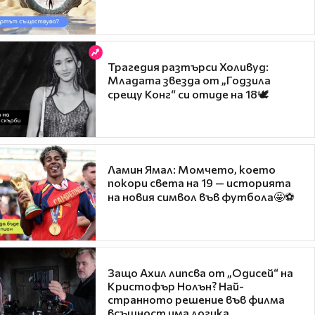
Трагедия разтърси Холивуд:
Младата звезда от „Годзила
срещу Конг“ си отиде на 18🕊️
Ламин Ямал: Момчето, което
покори света на 19 — историята
на новия символ във футбола🤩⚽
Защо Ахил липсва от „Одисей“ на
Кристофър Нолън? Най-
странното решение във филма
всъщност има логика