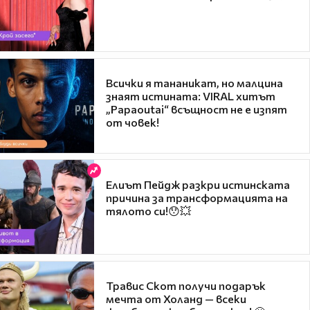
Всички я тананикат, но малцина
знаят истината: VIRAL хитът
„Papaoutai“ всъщност не е изпят
от човек!
Елиът Пейдж разкри истинската
причина за трансформацията на
тялото си!😯💥
Травис Скот получи подарък
мечта от Холанд — всеки