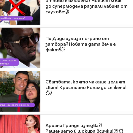
отново е влюбена? Новият мъж
до супермодела разпали лавина от
слухове🧐
Пи Диди излиза по-рано от
затвора? Новата дата вече е
факт!💥
Сватбата, която чакаше целият
свят! Кристиано Роналдо се жени!
💍🍾
Ариана Гранде изчезва?!
Решението ѝ шокира всички!😯💥