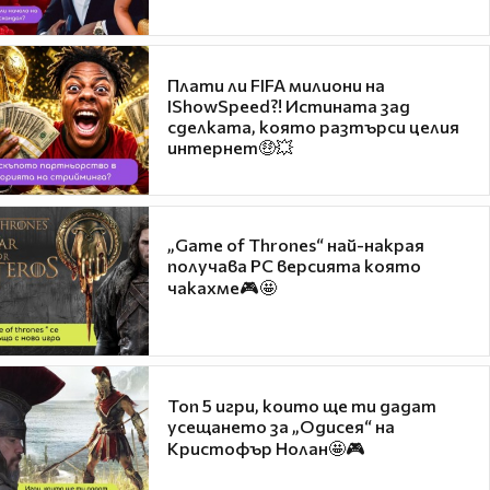
Плати ли FIFA милиони на
IShowSpeed?! Истината зад
сделката, която разтърси целия
интернет🤑💥
„Game of Thrones“ най-накрая
получава PC версията която
чакахме🎮🤩
Топ 5 игри, които ще ти дадат
усещането за „Одисея“ на
Кристофър Нолан🤩🎮