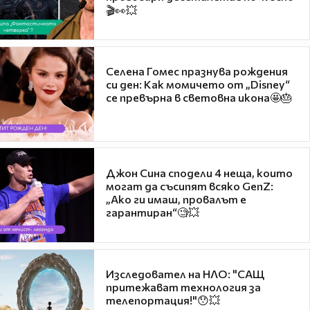
🎬👀💥
Селена Гомес празнува рождения
си ден: Как момичето от „Disney“
се превърна в световна икона🤩🎂
Джон Сина сподели 4 неща, които
могат да съсипят всяко GenZ:
„Ако ги имаш, провалът е
гарантиран“🧐💥
Изследовател на НЛО: "САЩ
притежават технология за
телепортация!"😯💥