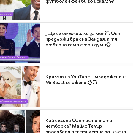
футболен фен би го искал! 🤩
„Ще се омъжиш ли за мен?“: Фен
предложи брак на Зендая, а тя
отвърна само с три думи😅
Кралят на YouTube – младоженец:
MrBeast се ожени!💍🥰
Кой съсипа Фантастичната
четворка? Майлс Телър
проговаря десетилетие по-късно