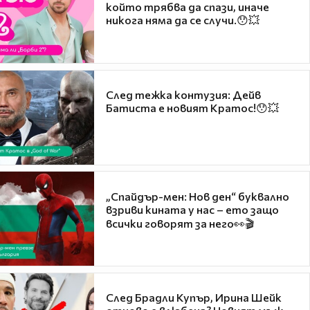
който трябва да спази, иначе
никога няма да се случи.😯💥
След тежка контузия: Дейв
Батиста е новият Кратос!😯💥
„Спайдър-мен: Нов ден“ буквално
взриви кината у нас – ето защо
всички говорят за него👀🎬
След Брадли Купър, Ирина Шейк