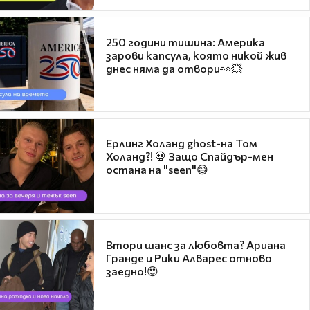
250 години тишина: Америка
зарови капсула, която никой жив
днес няма да отвори👀💥
Ерлинг Холанд ghost-на Том
Холанд?! 💀 Защо Спайдър-мен
остана на "seen"😅
Втори шанс за любовта? Ариана
Гранде и Рики Алварес отново
заедно!😍