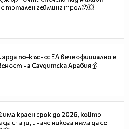
 с тотален гейминг трол😯💥
иарда по-късно: EA вече официално е
еност на Саудитска Арабия💰
 2 има краен срок до 2026, който
 да спази, иначе никога няма да се