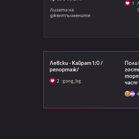
1
Лигата на
джентълмените
05:57
Левски - Кайрат 1:0 /
Поли
репортаж/
гости
торта
2
gong_bg
част 