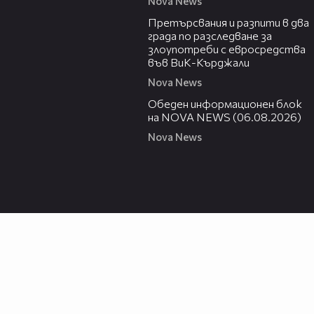
Nova News
00:27
Претърсвания и разпити в два
града по разследване за
злоупотреби с евросредства
във ВиК-Кърджали
Nova News
27:22
Обеден информационен блок
на NOVA NEWS (06.08.2026)
Nova News