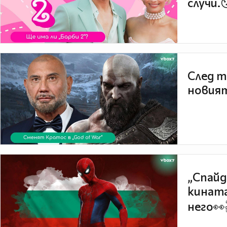
случи.
След т
новият
„Спайд
кината
него👀