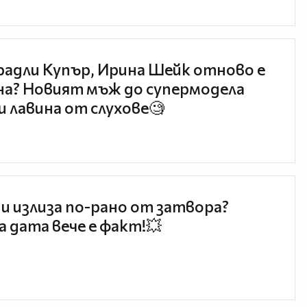
радли Купър, Ирина Шейк отново е
а? Новият мъж до супермодела
и лавина от слухове🧐
и излиза по-рано от затвора?
 дата вече е факт!💥