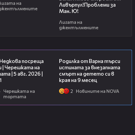
Лигата на
Ливърпул!Проблеми за
джентълмените
Ман. Ю!
Лигата на
джентълмените
19:25
03:09
 Недкова посреща
Родилка от Варна търси
 | Черешката на
истината за внезапната
та | 5 авг. 2026 |
смърт на детето си в
1
края на 9 месец
4
Черешката на
2
Новините на NOVA
тортата