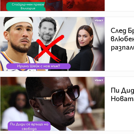
След Б
влюбен
разпал
Пи Дид
Новата