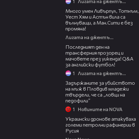
1
Лигата на джентълмените
27:09
Много умен Ливърпул, Тотнъм,
Уест Хям и Астън вила са
вълнуващи, а Ман.Сити е без
промяна!
Лигата на джентълмените
56:59
Последният ден на
трансферния прозорец и
мачовете през уикенда! Q&A
за английски футбол!
1
Лигата на джентълмените
20:30
Задържаните за убийството
на мъж в Пловдив младежи
твърдели, че са „ловци на
педофили”
1
Новините на NOVA
00:57
Украински дронове атакуваха
големи петролни рафинерии в
Русия