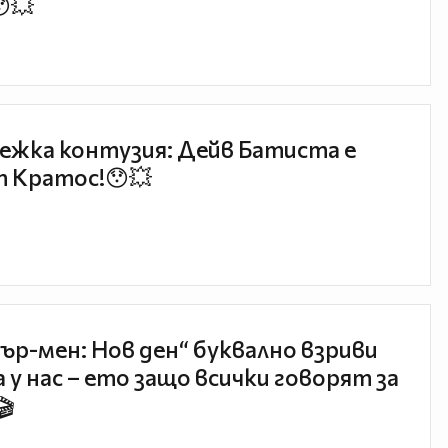
😯💥
ежка контузия: Дейв Батиста е
 Кратос!😯💥
ър-мен: Нов ден“ буквално взриви
 у нас – ето защо всички говорят за
🎬