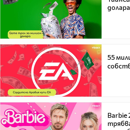
долара
55 мил
собств
Barbie
трябва