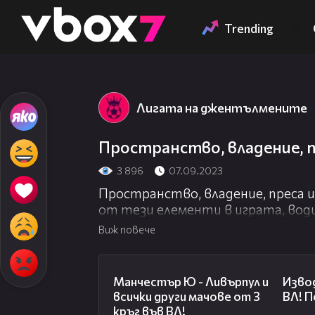
Member of
👾
Trending
Лигата на джентълмените
Пространство, владение, п
3 896
07.09.2023
Пространство, владение, преса и
от тези елементи в играта, вод
стил на игра на всеки състав.
Виж повече
Вижте подробностите в този епи
01:01:58
Манчестър Ю - Ливърпул и
Извод
всички други мачове от 3
ВЛ! 
кръг във ВЛ!