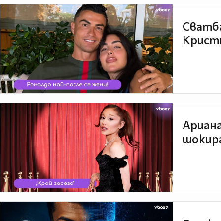
Сватба
Кристи
Ариана
шокира