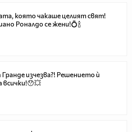
та, която чакаше целият свят!
ано Роналдо се жени!💍🍾
 Гранде изчезва?! Решението ѝ
 всички!😯💥