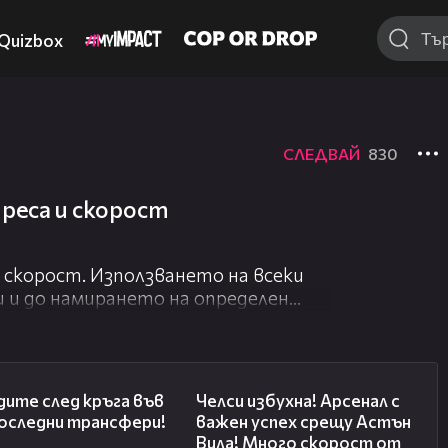
Quizbox
СЛЕДВАЙ
830
реса и скорост
 скорост. Използването на всеки
и и до намирането на определен
зод на „След уикенда“!
01:02:19
01:03:12
ите след кръга във
Челси избухна! Арсенал с
Последни трансфери!
важен успех срещу Астън
Вила! Много скорост от