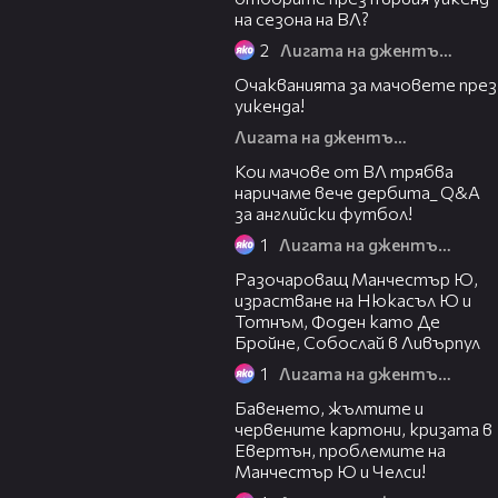
на сезона на ВЛ?
2
Лигата на джентълмените
27:25
Очакванията за мачовете през
уикенда!
Лигата на джентълмените
01:06:36
Кои мачове от ВЛ трябва
наричаме вече дербита_ Q&A
за английски футбол!
1
Лигата на джентълмените
29:52
Разочароващ Манчестър Ю,
израстване на Нюкасъл Ю и
Тотнъм, Фоден като Де
Бройне, Собослай в Ливърпул
1
Лигата на джентълмените
38:43
Бавенето, жълтите и
червените картони, кризата в
Евертън, проблемите на
Манчестър Ю и Челси!