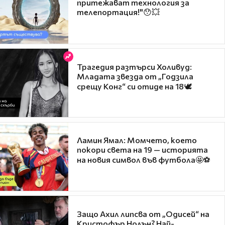
притежават технология за
телепортация!"😯💥
Трагедия разтърси Холивуд:
Младата звезда от „Годзила
срещу Конг“ си отиде на 18🕊️
Ламин Ямал: Момчето, което
покори света на 19 — историята
на новия символ във футбола🤩⚽
Защо Ахил липсва от „Одисей“ на
Кристофър Нолън? Най-