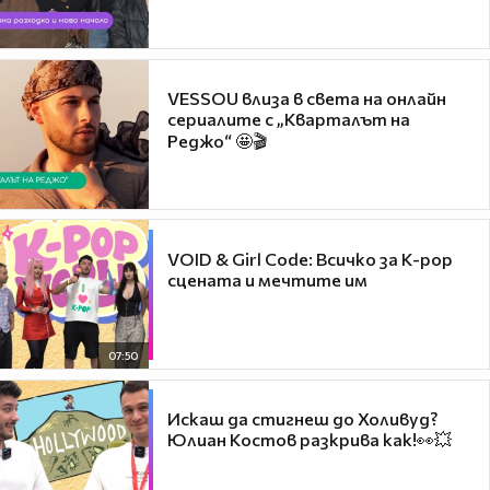
VESSOU влиза в света на онлайн
сериалите с „Кварталът на
Реджо“ 🤩🎬
VOID & Girl Code: Всичко за K-pop
сцената и мечтите им
07:50
Искаш да стигнеш до Холивуд?
Юлиан Костов разкрива как!👀💥