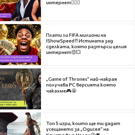
интернет❤️‍🔥🔥
Плати ли FIFA милиони на
IShowSpeed?! Истината зад
сделката, която разтърси целия
интернет🤑💥
„Game of Thrones“ най-накрая
получава PC версията която
чакахме🎮🤩
Топ 5 игри, които ще ти дадат
усещането за „Одисея“ на
Кристофър Нолан🤩🎮