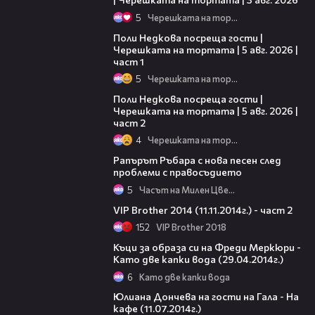
5
Черешката на тортата
19:25
Поли Недкова посреща гости |
Черешката на тортата | 5 авг. 2026 |
част 1
5
Черешката на тортата
13:03
Поли Недкова посреща гости |
Черешката на тортата | 5 авг. 2026 |
част 2
4
Черешката на тортата
08:19
Рапърът Ръбара с нова песен след
проблеми с правосъдието
5
Часът на Милен Цветков
25:24
VIP Brother 2014 (11.11.2014г.) - част 2
152
VIP Brother 2018
01:25
Къци за образа си на Фреди Меркюри -
Като две капки вода (29.04.2014г.)
6
Като две капки вода
47:56
Юлиана Дончева на гости на Гала - На
кафе (11.07.2014г.)