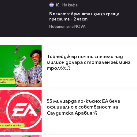
10
На кафе
02:45
В печата: Армията излиза срещу
преспите - 2 част
Новините на NOVA
Тийнейджър почти спечели над
милион долара с тотален гейминг
трол😯💥
55 милиарда по-късно: EA вече
официално е собственост на
Саудитска Арабия💰