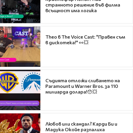
странното решение във филма
всъщност има логика
Theo в The Voice Cast: "Правен съм
в дискотека!" 👀💥
Съдията отложи сливането на
Paramount и Warner Bros. за 110
милиарда долара!😯💥
Любов или скандал? Карди Би и
Мадука Окойе разпалиха