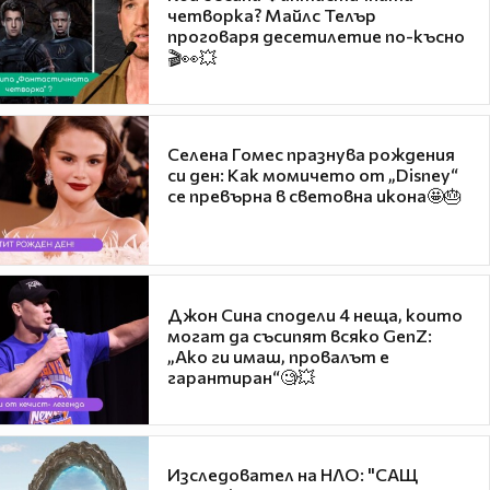
четворка? Майлс Телър
проговаря десетилетие по-късно
🎬👀💥
Селена Гомес празнува рождения
си ден: Как момичето от „Disney“
се превърна в световна икона🤩🎂
Джон Сина сподели 4 неща, които
могат да съсипят всяко GenZ:
„Ако ги имаш, провалът е
гарантиран“🧐💥
Изследовател на НЛО: "САЩ