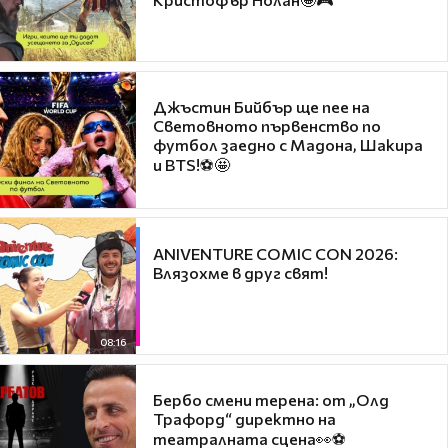
Джъстин Бийбър ще пее на
Световното първенство по
футбол заедно с Мадона, Шакира
и BTS!⚽🤩
ANIVENTURE COMIC CON 2026:
Влязохме в друг свят!
08:16
Бербо смени терена: от „Олд
Трафорд“ директно на
театралната сцена👀⚽