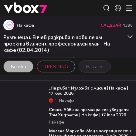
Member of
👾
На кафе
СЛЕДВАЙ
1396
Румънеца и Енчев разкриват новите им
проекти в личен и професионален план - На
кафе (02.04.2014)
Всички
TRENDING
На кафе
09:09
„На ръба“: Изложба с мисия | На кафе |
17 юли 2026
1
На кафе
02:58
Стаси Айви на премиера със звездата
Том Хидълсън | На кафе | 17 юли 2026
На кафе
20:17
Милена Маркова-Маца посреща гости
| Черешката на тортата | 3 авг. 2026