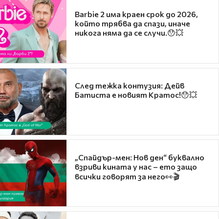
Barbie 2 има краен срок до 2026,
който трябва да спази, иначе
никога няма да се случи.😯💥
След тежка контузия: Дейв
Батиста е новият Кратос!😯💥
„Спайдър-мен: Нов ден“ буквално
взриви кината у нас – ето защо
всички говорят за него👀🎬