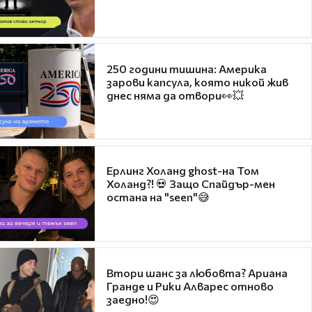
250 години тишина: Америка
зарови капсула, която никой жив
днес няма да отвори👀💥
Ерлинг Холанд ghost-на Том
Холанд?! 💀 Защо Спайдър-мен
остана на "seen"😅
Втори шанс за любовта? Ариана
Гранде и Рики Алварес отново
заедно!😍