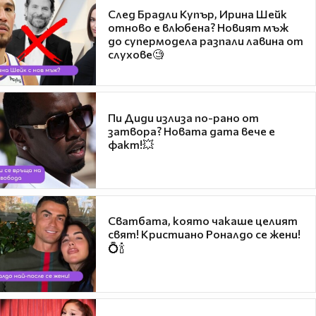
След Брадли Купър, Ирина Шейк
отново е влюбена? Новият мъж
до супермодела разпали лавина от
слухове🧐
Пи Диди излиза по-рано от
затвора? Новата дата вече е
факт!💥
Сватбата, която чакаше целият
свят! Кристиано Роналдо се жени!
💍🍾