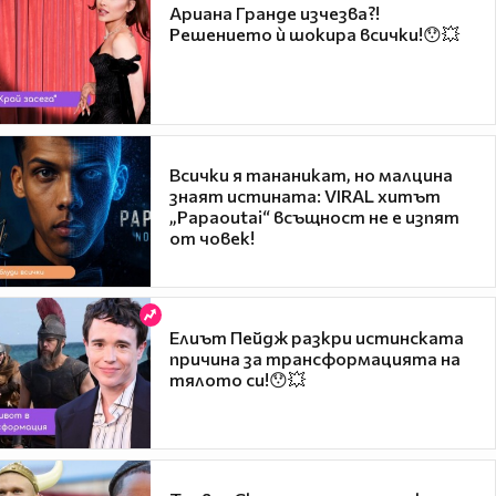
Ариана Гранде изчезва?!
Решението ѝ шокира всички!😯💥
Всички я тананикат, но малцина
знаят истината: VIRAL хитът
„Papaoutai“ всъщност не е изпят
от човек!
Елиът Пейдж разкри истинската
причина за трансформацията на
тялото си!😯💥