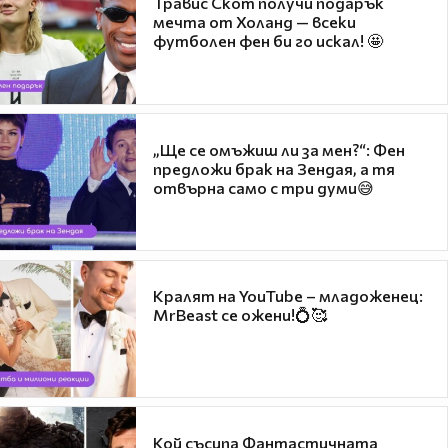
Травис Скот получи подарък
мечта от Холанд — всеки
футболен фен би го искал! 🤩
„Ще се омъжиш ли за мен?“: Фен
предложи брак на Зендая, а тя
отвърна само с три думи😅
Кралят на YouTube – младоженец:
MrBeast се ожени!💍🥰
Кой съсипа Фантастичната