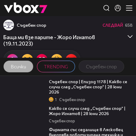
Member of
👾
Съдебен спор
СЛЕДВАЙ
658
Баща ми взе парите - Жоро Игнатов
(19.11.2023)
Всички
TRENDING
Съдебен спор
47:02
Съдебен спор | Епизод 1178 | Какво се
случи след „Съдебен спор” | 28 юни
2026
1
Съдебен спор
15:58
Какво се случи след „Съдебен спор” |
Жоро Игнатов | 28 юни 2026
Съдебен спор
00:06
Фирмата със седалище в Лясковец
внедрява роботизирана техника и