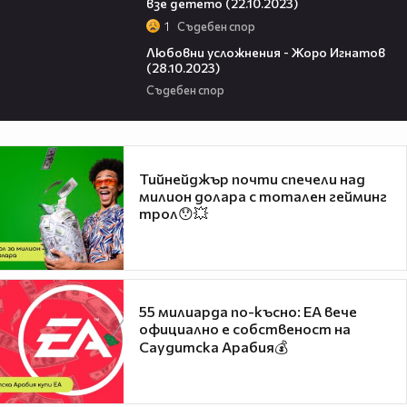
взе детето (22.10.2023)
1
Съдебен спор
17:33
Любовни усложнения - Жоро Игнатов
(28.10.2023)
Съдебен спор
Тийнейджър почти спечели над
милион долара с тотален гейминг
трол😯💥
55 милиарда по-късно: EA вече
официално е собственост на
Саудитска Арабия💰