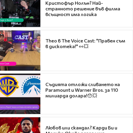
Кристофър Нолън? Най-
странното решение във филма
всъщност има логика
Theo в The Voice Cast: "Правен съм
в дискотека!" 👀💥
Съдията отложи сливането на
Paramount и Warner Bros. за 110
милиарда долара!😯💥
Любов или скандал? Карди Би и