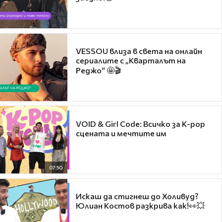
VESSOU влиза в света на онлайн
сериалите с „Кварталът на
Реджо“ 🤩🎬
VOID & Girl Code: Всичко за K-pop
сцената и мечтите им
07:50
Искаш да стигнеш до Холивуд?
Юлиан Костов разкрива как!👀💥