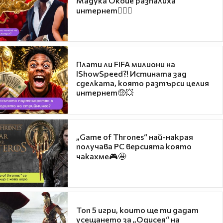
Мадука Окойе разпалиха
интернет❤️‍🔥🔥
Плати ли FIFA милиони на
IShowSpeed?! Истината зад
сделката, която разтърси целия
интернет🤑💥
„Game of Thrones“ най-накрая
получава PC версията която
чакахме🎮🤩
Топ 5 игри, които ще ти дадат
усещането за „Одисея“ на