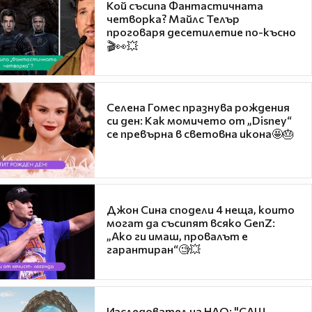
Кой съсипа Фантастичната
четворка? Майлс Телър
проговаря десетилетие по-късно
🎬👀💥
Селена Гомес празнува рождения
си ден: Как момичето от „Disney“
се превърна в световна икона🤩🎂
Джон Сина сподели 4 неща, които
могат да съсипят всяко GenZ:
„Ако ги имаш, провалът е
гарантиран“🧐💥
Изследовател на НЛО: "САЩ