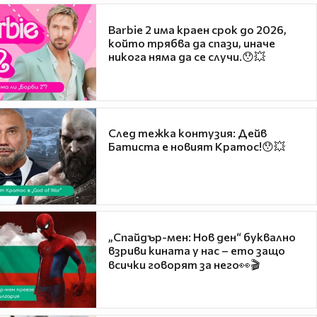
Barbie 2 има краен срок до 2026,
който трябва да спази, иначе
никога няма да се случи.😯💥
След тежка контузия: Дейв
Батиста е новият Кратос!😯💥
„Спайдър-мен: Нов ден“ буквално
взриви кината у нас – ето защо
всички говорят за него👀🎬