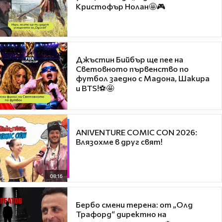
Кристофър Нолан🤩🎮
Джъстин Бийбър ще пее на
Световното първенство по
футбол заедно с Мадона, Шакира
и BTS!⚽🤩
ANIVENTURE COMIC CON 2026:
Влязохме в друг свят!
08:16
Бербо смени терена: от „Олд
Трафорд“ директно на