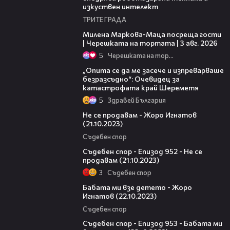
изкуствен интелект
ТРИТЕ ГРАДА
20:17
Милена Маркова-Маца посреща гости
| Черешката на тортата | 3 авг. 2026
5
Черешката на тортата
06:38
„Опита се да ме засече и изпреварваше
безразсъдно“: Очевидец за
катастрофата край Шереметя
5
Здравей България
13:27
Не се продавам - Жоро Игнатов
(21.10.2023)
Съдебен спор
45:26
Съдебен спор - Епизод 952 - Не се
продавам (21.10.2023)
3
Съдебен спор
13:14
Бабата ми взе детето - Жоро
Игнатов (22.10.2023)
Съдебен спор
46:01
Съдебен спор - Епизод 953 - Бабата ми