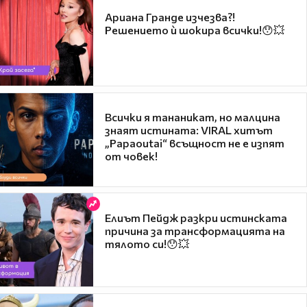
Ариана Гранде изчезва?!
Решението ѝ шокира всички!😯💥
Всички я тананикат, но малцина
знаят истината: VIRAL хитът
„Papaoutai“ всъщност не е изпят
от човек!
Елиът Пейдж разкри истинската
причина за трансформацията на
тялото си!😯💥