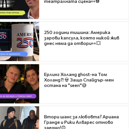
театралната сцена👀⚽
250 години тишина: Америка
зарови капсула, която никой жив
днес няма да отвори👀💥
Ерлинг Холанд ghost-на Том
Холанд?! 💀 Защо Спайдър-мен
остана на "seen"😅
Втори шанс за любовта? Ариана
Гранде и Рики Алварес отново
заедно!😍