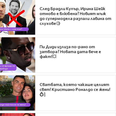
След Брадли Купър, Ирина Шейк
отново е влюбена? Новият мъж
до супермодела разпали лавина от
слухове🧐
Пи Диди излиза по-рано от
затвора? Новата дата вече е
факт!💥
Сватбата, която чакаше целият
свят! Кристиано Роналдо се жени!
💍🍾