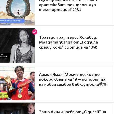
притежават технология за
телепортация!"😯💥
Трагедия разтърси Холивуд:
Младата звезда от „Годзила
срещу Конг“ си отиде на 18🕊️
Ламин Ямал: Момчето, което
покори света на 19 — историята
на новия символ във футбола🤩⚽
Защо Ахил липсва от „Одисей“ на