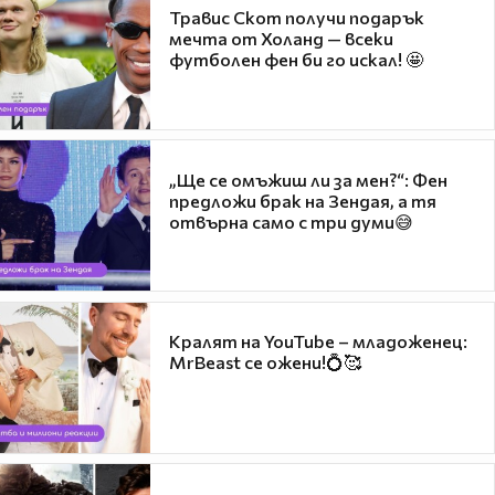
Травис Скот получи подарък
мечта от Холанд — всеки
футболен фен би го искал! 🤩
„Ще се омъжиш ли за мен?“: Фен
предложи брак на Зендая, а тя
отвърна само с три думи😅
Кралят на YouTube – младоженец:
MrBeast се ожени!💍🥰