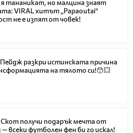
 я тананикат, но малцина знаят
та: VIRAL хитът „Papaoutai“
ст не е изпят от човек!
Пейдж разкри истинската причина
нсформацията на тялото си!😯💥
 Скот получи подарък мечта от
 — всеки футболен фен би го искал!