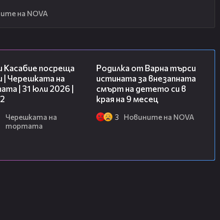
ите на NOVA
16:45
03:09
и Касабие посреща
Родилка от Варна търси
 | Черешката на
истината за внезапната
та | 31 юли 2026 |
смърт на детето си в
 2
края на 9 месец
6
Черешката на
3
Новините на NOVA
тортата