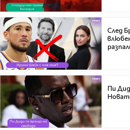
След Б
влюбен
разпал
Пи Дид
Новата