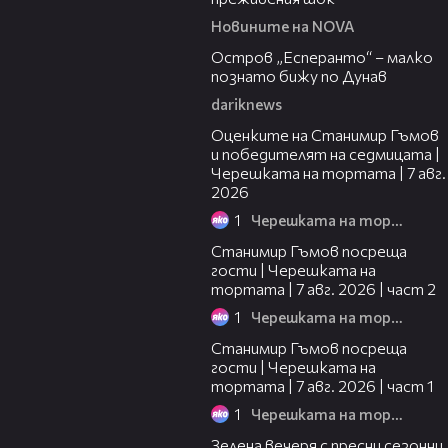
Новините на NOVA
00:04
Остров „Есперанто“ – малко
познато бижу по Дунав
dariknews
02:15
Оценките на Станимир Гъмов
и победителят на седмицата |
Черешката на тортата | 7 авг.
2026
1
Черешката на тортата
12:30
Станимир Гъмов посреща
гости | Черешката на
тортата | 7 авг. 2026 | част 2
1
Черешката на тортата
16:22
Станимир Гъмов посреща
гости | Черешката на
тортата | 7 авг. 2026 | част 1
1
Черешката на тортата
17:48
Зелена вечеря с пресни сезонни