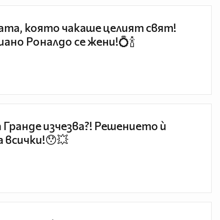
та, която чакаше целият свят!
ано Роналдо се жени!💍🍾
 Гранде изчезва?! Решението ѝ
 всички!😯💥