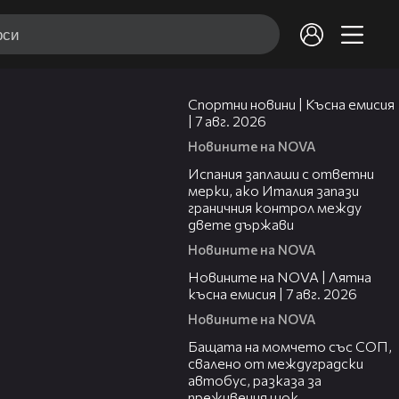
03:46
Спортни новини | Късна емисия
| 7 авг. 2026
Новините на NOVA
00:51
Испания заплаши с ответни
мерки, ако Италия запази
граничния контрол между
двете държави
Новините на NOVA
21:18
Новините на NOVA | Лятна
късна емисия | 7 авг. 2026
Новините на NOVA
00:30
Бащата на момчето със СОП,
свалено от междуградски
автобус, разказа за
преживения шок