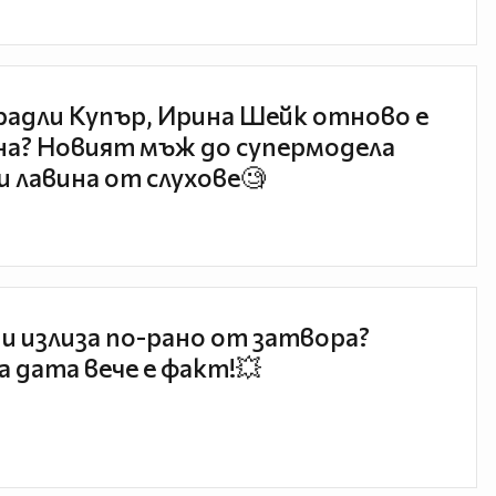
радли Купър, Ирина Шейк отново е
а? Новият мъж до супермодела
и лавина от слухове🧐
и излиза по-рано от затвора?
 дата вече е факт!💥