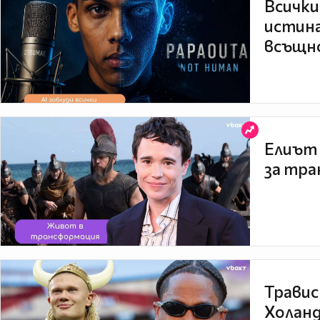
Всички
истина
всъщно
Елиът 
за тра
Травис
Холанд