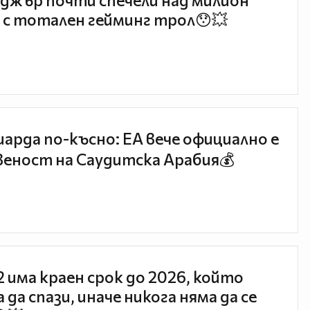
джър почти спечели над милион
 с тотален гейминг трол😯💥
иарда по-късно: EA вече официално е
еност на Саудитска Арабия💰
 2 има краен срок до 2026, който
 да спази, иначе никога няма да се