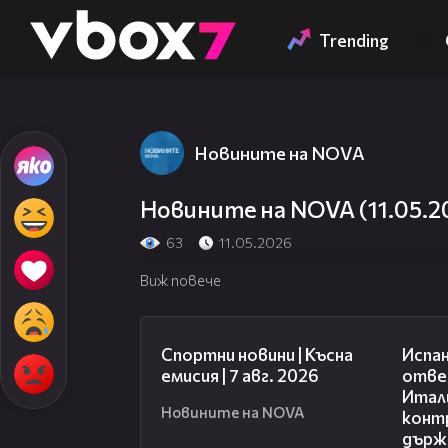
Member of
👾
Trending
Новините на NOVA
Новините на NOVA (11.05.20
63
11.05.2026
Виж повече
03:46
Спортни новини | Късна
Испан
емисия | 7 авг. 2026
отве
Итали
Новините на NOVA
конт
държ