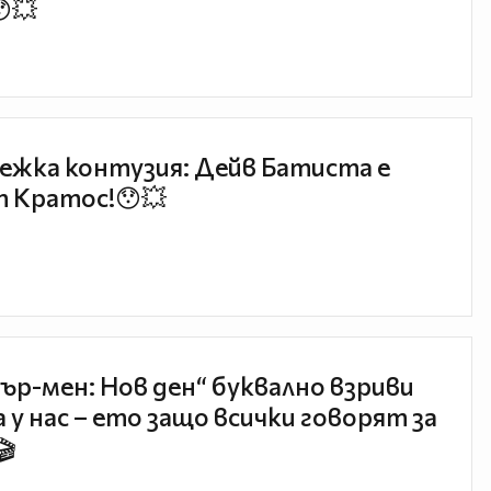
😯💥
ежка контузия: Дейв Батиста е
 Кратос!😯💥
ър-мен: Нов ден“ буквално взриви
 у нас – ето защо всички говорят за
🎬