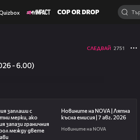
Quizbox
СЛЕДВАЙ
2751
26 - 6.00)
00:51
21:18
ия заплаши с
Новините на NOVA | Лятна
тни мерки, ако
късна емисия | 7 авг. 2026
я запази граничния
Новините на NOVA
рол между двете
ави