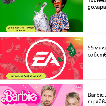
Тийней
долара
55 мил
собств
Barbie
трябва