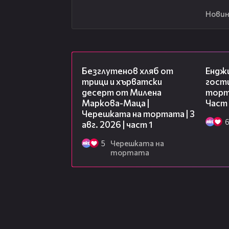
Новин
16:02
Безглутенов хляб от
Ендж
трици и хърватски
гости
десерт от Милена
торта
Маркова-Маца |
Част
Черешката на тортата | 3
авг. 2026 | част 1
5
Черешката на
тортата