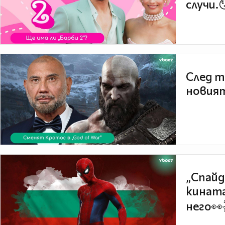
случи.
След т
новият
„Спайд
кината
него👀