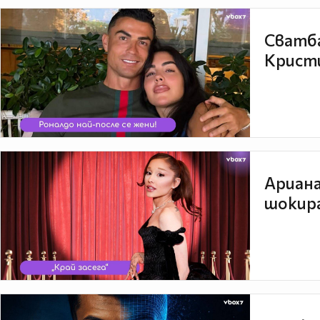
Сватба
Кристи
Ариана
шокира