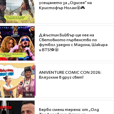
усещането за „Одисея“ на
Кристофър Нолан🤩🎮
Джъстин Бийбър ще пее на
Световното първенство по
футбол заедно с Мадона, Шакира
и BTS!⚽🤩
ANIVENTURE COMIC CON 2026:
Влязохме в друг свят!
08:16
Бербо смени терена: от „Олд