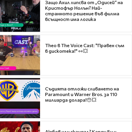
Защо Ахил липсва от „Одисей“ на
Кристофър Нолън? Най-
странното решение във филма
всъщност има логика
Theo в The Voice Cast: "Правен съм
в дискотека!" 👀💥
Съдията отложи сливането на
Paramount и Warner Bros. за 110
милиарда долара!😯💥
Любов или скандал? Карди Би и