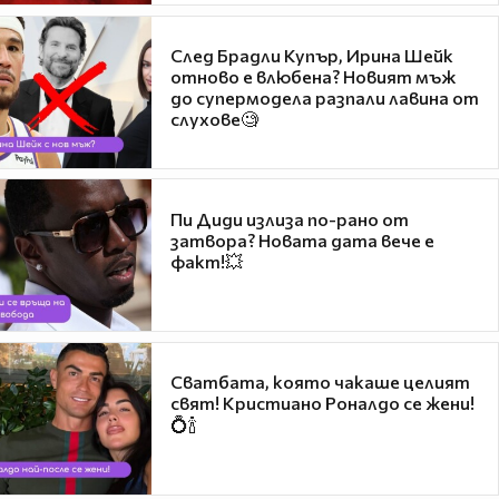
След Брадли Купър, Ирина Шейк
отново е влюбена? Новият мъж
до супермодела разпали лавина от
слухове🧐
Пи Диди излиза по-рано от
затвора? Новата дата вече е
факт!💥
Сватбата, която чакаше целият
свят! Кристиано Роналдо се жени!
💍🍾