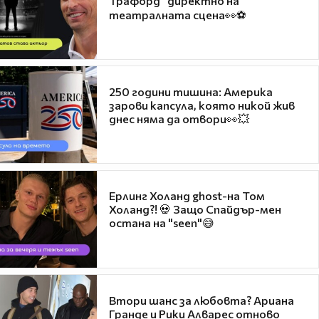
Трафорд“ директно на
театралната сцена👀⚽
250 години тишина: Америка
зарови капсула, която никой жив
днес няма да отвори👀💥
Ерлинг Холанд ghost-на Том
Холанд?! 💀 Защо Спайдър-мен
остана на "seen"😅
Втори шанс за любовта? Ариана
Гранде и Рики Алварес отново