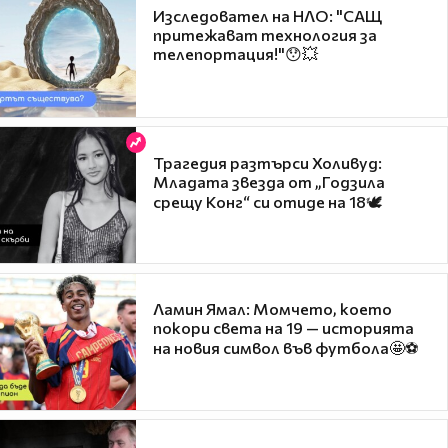
Изследовател на НЛО: "САЩ
притежават технология за
телепортация!"😯💥
Трагедия разтърси Холивуд:
Младата звезда от „Годзила
срещу Конг“ си отиде на 18🕊️
Ламин Ямал: Момчето, което
покори света на 19 — историята
на новия символ във футбола🤩⚽