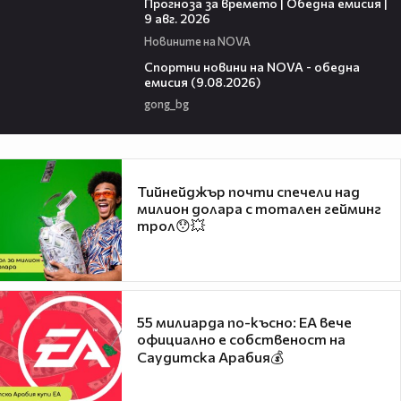
Прогноза за времето | Обедна емисия |
9 авг. 2026
Новините на NOVA
04:25
Спортни новини на NOVA - обедна
емисия (9.08.2026)
gong_bg
Тийнейджър почти спечели над
милион долара с тотален гейминг
трол😯💥
55 милиарда по-късно: EA вече
официално е собственост на
Саудитска Арабия💰