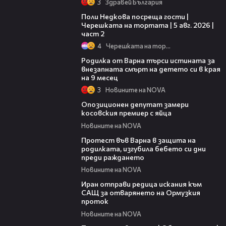
3
Здравей България
13:03
Поли Недкова посреща гости |
Черешката на тортата | 5 авг. 2026 |
част 2
4
Черешката на тортата
03:09
Родилка от Варна търси истината за
внезапната смърт на детето си в края
на 9 месец
3
Новините на NOVA
00:48
Опозиционен депутат замери
косовския премиер с яйца
Новините на NOVA
02:57
Протест във Варна в защита на
родилката, изгубила бебето си дни
преди раждането
Новините на NOVA
00:50
Иран отправи редица искания към
САЩ за отварянето на Ормузкия
проток
Новините на NOVA
01:50