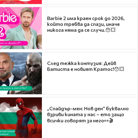
Barbie 2 има краен срок до 2026,
който трябва да спази, иначе
никога няма да се случи.😯💥
След тежка контузия: Дейв
Батиста е новият Кратос!😯💥
„Спайдър-мен: Нов ден“ буквално
взриви кината у нас – ето защо
всички говорят за него👀🎬