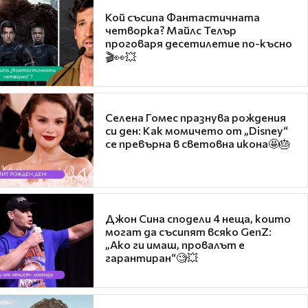
Кой съсипа Фантастичната
четворка? Майлс Телър
проговаря десетилетие по-късно
🎬👀💥
Селена Гомес празнува рождения
си ден: Как момичето от „Disney“
се превърна в световна икона🤩🎂
Джон Сина сподели 4 неща, които
могат да съсипят всяко GenZ:
„Ако ги имаш, провалът е
гарантиран“🧐💥