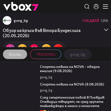
Member of
👾
gong_bg
СЛЕДВАЙ
1256
Обзор на кръга във Втора Бундеслига
(20.05.2026)
Всички
TRENDING
gong_bg
04:25
Спортни новини на NOVA - обедна
емисия (9.08.2026)
gong_bg
04:09
Спортни новини на NOVA (8.08.2026)
gong_bg
09:32
След смъртоносния побой в Пловдив:
Очевидци твърдят, че сред групата
тийнейджъри е имало и момичета