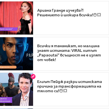
Ариана Гранде изчезва?!
Решението ѝ шокира всички!😯💥
Всички я тананикат, но малцина
знаят истината: VIRAL хитът
„Papaoutai“ всъщност не е изпят
от човек!
Елиът Пейдж разкри истинската
причина за трансформацията на
тялото си!😯💥