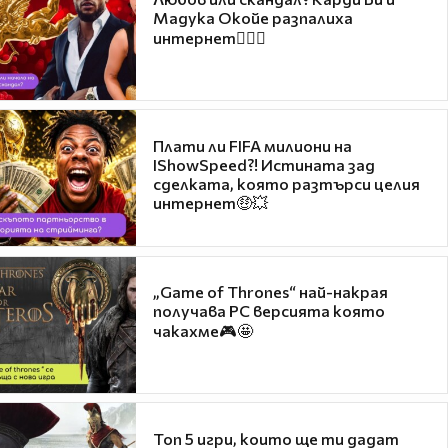
Мадука Окойе разпалиха
интернет❤️‍🔥🔥
Плати ли FIFA милиони на
IShowSpeed?! Истината зад
сделката, която разтърси целия
интернет🤑💥
„Game of Thrones“ най-накрая
получава PC версията която
чакахме🎮🤩
Топ 5 игри, които ще ти дадат