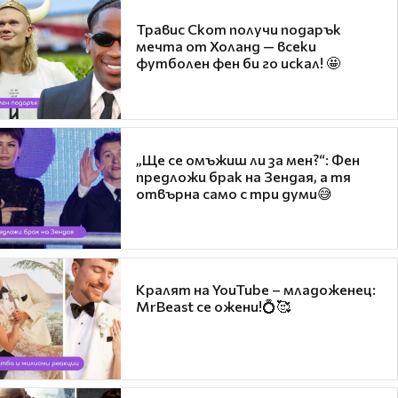
Травис Скот получи подарък
мечта от Холанд — всеки
футболен фен би го искал! 🤩
„Ще се омъжиш ли за мен?“: Фен
предложи брак на Зендая, а тя
отвърна само с три думи😅
Кралят на YouTube – младоженец:
MrBeast се ожени!💍🥰