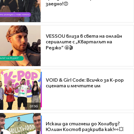
заедно!😍
VESSOU влиза в света на онлайн
сериалите с „Кварталът на
Реджо“ 🤩🎬
VOID & Girl Code: Всичко за K-pop
сцената и мечтите им
07:50
Искаш да стигнеш до Холивуд?
Юлиан Костов разкрива как!👀💥