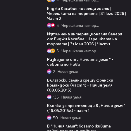
16:45
Енджи Касабие посреща гости |
Черешката на тортата | 31 юли 2026 |
Част 2
6
Черешката на тортата
18:07
Изтънчена интернационална вечеря
от Енджи Касабие | Черешката на
тортата | 31 юли 2026 | Част 1
6
Черешката на тортата
00:08
Разказите от „ Ничията земя ” -
събота по Нова
2
Ничия земя
18:51
Български селяни срещу френски
командоси (част 1) - Ничия земя
(09.05.2015)
135
Ничия земя
20:19
Клопка за престъпници в „Ничия земя”
(16.05.2015г.) - част 1
50
Ничия земя
00:20
В "Ничия земя": Когато живите
завиждат на мъртвите...