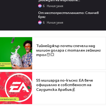
6
Ничия земя
00:20
От местопрестъплението: Слънчев
бряг
6
Ничия земя
Тийнейджър почти спечели над
милион долара с тотален гейминг
трол😯💥
55 милиарда по-късно: EA вече
официално е собственост на
Саудитска Арабия💰