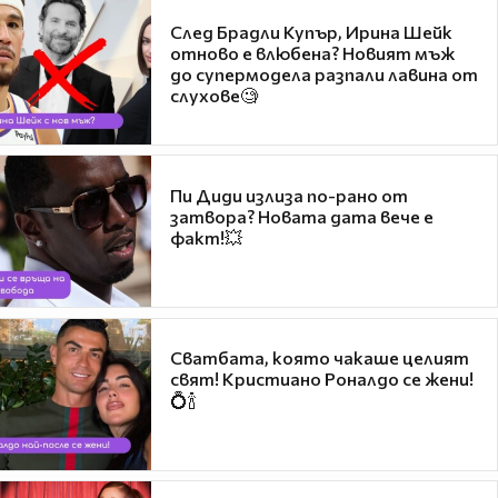
След Брадли Купър, Ирина Шейк
отново е влюбена? Новият мъж
до супермодела разпали лавина от
слухове🧐
Пи Диди излиза по-рано от
затвора? Новата дата вече е
факт!💥
Сватбата, която чакаше целият
свят! Кристиано Роналдо се жени!
💍🍾