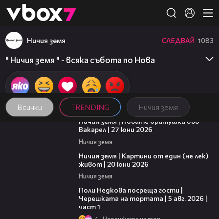
Member of
👾
Ничия земя
СЛЕДВАЙ
1083
" Ничия земя " - всяка събота по Нова
Всички
TRENDING
Ничия земя
47:07
Ничия земя | Новите братушки във
Вакарел | 27 юни 2026
Ничия земя
43:49
Ничия земя | Картини от един (не лек)
живот | 20 юни 2026
Ничия земя
19:25
Поли Недкова посреща гости |
Черешката на тортата | 5 авг. 2026 |
част 1
4
Черешката на тортата