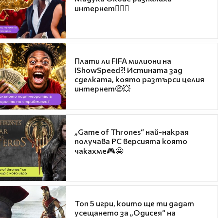
интернет❤️‍🔥🔥
Плати ли FIFA милиони на
IShowSpeed?! Истината зад
сделката, която разтърси целия
интернет🤑💥
„Game of Thrones“ най-накрая
получава PC версията която
чакахме🎮🤩
Топ 5 игри, които ще ти дадат
усещането за „Одисея“ на