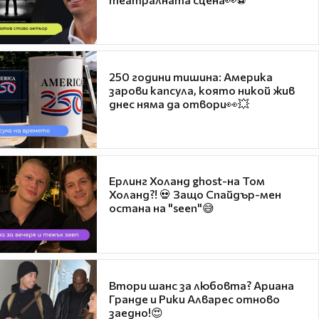
250 години тишина: Америка
зарови капсула, която никой жив
днес няма да отвори👀💥
Ерлинг Холанд ghost-на Том
Холанд?! 💀 Защо Спайдър-мен
остана на "seen"😅
Втори шанс за любовта? Ариана
Гранде и Рики Алварес отново
заедно!😍