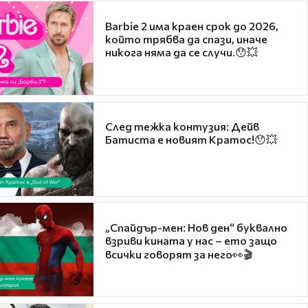
Barbie 2 има краен срок до 2026,
който трябва да спази, иначе
никога няма да се случи.😯💥
След тежка контузия: Дейв
Батиста е новият Кратос!😯💥
„Спайдър-мен: Нов ден“ буквално
взриви кината у нас – ето защо
всички говорят за него👀🎬