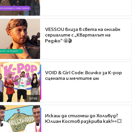
VESSOU влиза в света на онлайн
сериалите с „Кварталът на
Реджо“ 🤩🎬
VOID & Girl Code: Всичко за K-pop
сцената и мечтите им
07:50
Искаш да стигнеш до Холивуд?
Юлиан Костов разкрива как!👀💥