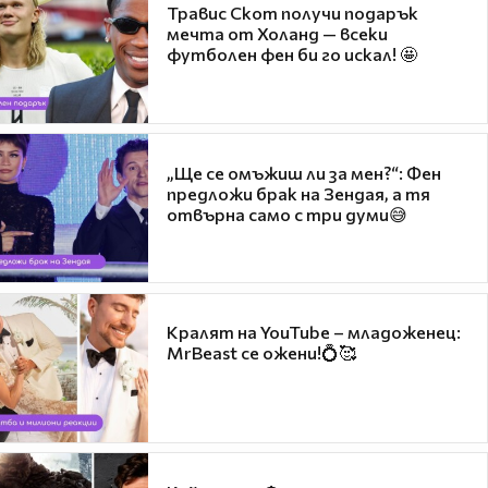
Травис Скот получи подарък
мечта от Холанд — всеки
футболен фен би го искал! 🤩
„Ще се омъжиш ли за мен?“: Фен
предложи брак на Зендая, а тя
отвърна само с три думи😅
Кралят на YouTube – младоженец:
MrBeast се ожени!💍🥰