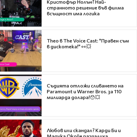
Кристофър Нолън? Най-
странното решение във филма
всъщност има логика
Theo в The Voice Cast: "Правен съм
в дискотека!" 👀💥
Съдията отложи сливането на
Paramount и Warner Bros. за 110
милиарда долара!😯💥
Любов или скандал? Карди Би и
Мадука Окойе разпалиха