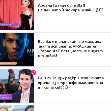
Ариана Гранде изчезва?!
Решението ѝ шокира всички!😯💥
Всички я тананикат, но малцина
знаят истината: VIRAL хитът
„Papaoutai“ всъщност не е изпят
от човек!
Елиът Пейдж разкри истинската
причина за трансформацията на
тялото си!😯💥