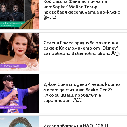
Кой съсипа Фантастичната
четворка? Майлс Телър
проговаря десетилетие по-късно
🎬👀💥
Селена Гомес празнува рождения
си ден: Как момичето от „Disney“
се превърна в световна икона🤩🎂
Джон Сина сподели 4 неща, които
могат да съсипят всяко GenZ:
„Ако ги имаш, провалът е
гарантиран“🧐💥
Изследовател на НЛО: "САЩ