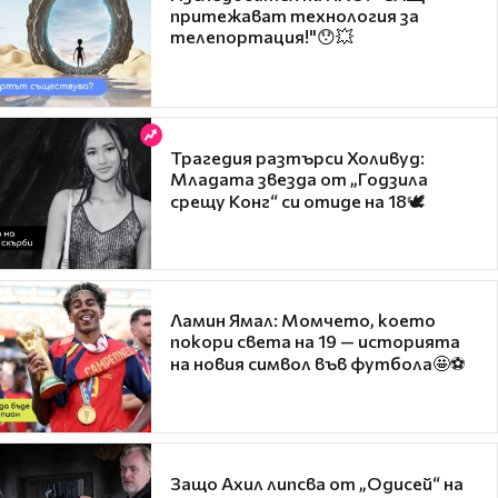
притежават технология за
телепортация!"😯💥
Трагедия разтърси Холивуд:
Младата звезда от „Годзила
срещу Конг“ си отиде на 18🕊️
Ламин Ямал: Момчето, което
покори света на 19 — историята
на новия символ във футбола🤩⚽
Защо Ахил липсва от „Одисей“ на