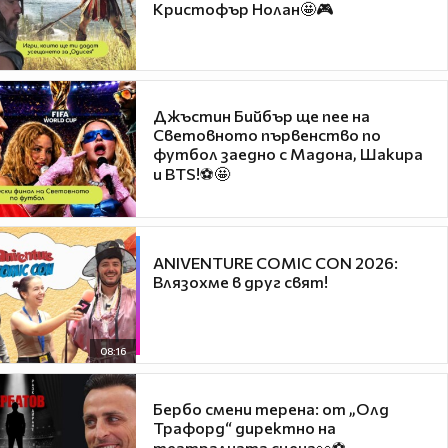
Кристофър Нолан🤩🎮
Джъстин Бийбър ще пее на
Световното първенство по
футбол заедно с Мадона, Шакира
и BTS!⚽🤩
ANIVENTURE COMIC CON 2026:
Влязохме в друг свят!
08:16
Бербо смени терена: от „Олд
Трафорд“ директно на
театралната сцена👀⚽