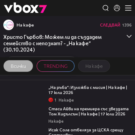
Member of
👾
На кафе
СЛЕДВАЙ
1396
Христо Гърбов: Можем ли да създадем
семейство с непознат? - „На кафе“
(30.10.2024)
Всички
TRENDING
На кафе
09:09
„На ръба“: Изложба с мисия | На кафе |
17 юли 2026
1
На кафе
02:58
Стаси Айви на премиера със звездата
Том Хидълсън | На кафе | 17 юли 2026
На кафе
01:02
Исак Соле отбеляза за ЦСКА срещу
Септември