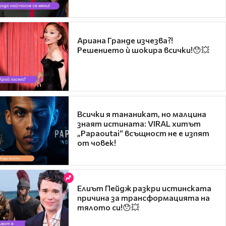
Ариана Гранде изчезва?!
Решението ѝ шокира всички!😯💥
Всички я тананикат, но малцина
знаят истината: VIRAL хитът
„Papaoutai“ всъщност не е изпят
от човек!
Елиът Пейдж разкри истинската
причина за трансформацията на
тялото си!😯💥