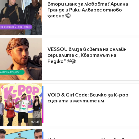
Втори шанс за любовта? Ариана
Гранде и Рики Алварес отново
заедно!😍
VESSOU влиза в света на онлайн
сериалите с „Кварталът на
Реджо“ 🤩🎬
VOID & Girl Code: Всичко за K-pop
сцената и мечтите им
07:50