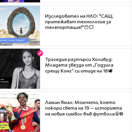
Изследовател на НЛО: "САЩ
притежават технология за
телепортация!"😯💥
Трагедия разтърси Холивуд:
Младата звезда от „Годзила
срещу Конг“ си отиде на 18🕊️
Ламин Ямал: Момчето, което
покори света на 19 — историята
на новия символ във футбола🤩⚽