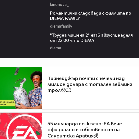
kinonova_
00:31
Романтични следобеди с филмите по
DIEMA FAMILY
diemafamily
00:31
"Трудна мишена 2" на16 август, неделя
от 22.00 ч. по DIEMA
diema
Тийнейджър почти спечели над
милион долара с тотален гейминг
трол😯💥
55 милиарда по-късно: EA вече
официално е собственост на
Саудитска Арабия💰