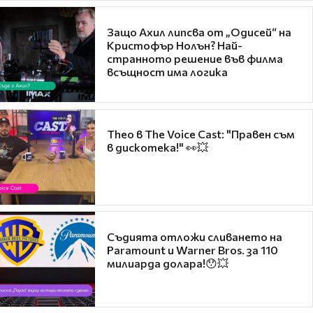
Защо Ахил липсва от „Одисей“ на
Кристофър Нолън? Най-
странното решение във филма
всъщност има логика
Theo в The Voice Cast: "Правен съм
в дискотека!" 👀💥
Съдията отложи сливането на
Paramount и Warner Bros. за 110
милиарда долара!😯💥