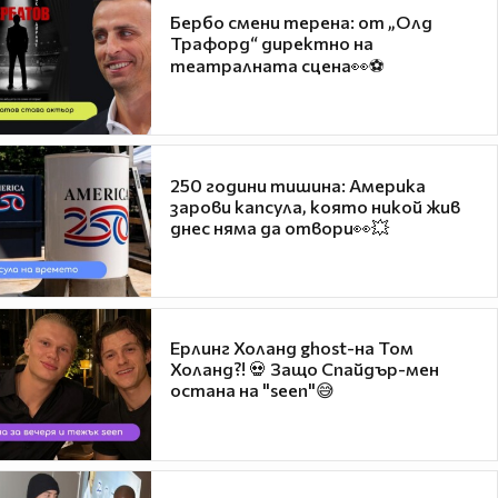
Бербо смени терена: от „Олд
Трафорд“ директно на
театралната сцена👀⚽
250 години тишина: Америка
зарови капсула, която никой жив
днес няма да отвори👀💥
Ерлинг Холанд ghost-на Том
Холанд?! 💀 Защо Спайдър-мен
остана на "seen"😅