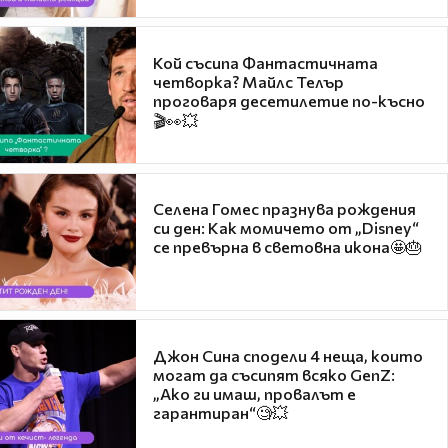
Кой съсипа Фантастичната
четворка? Майлс Телър
проговаря десетилетие по-късно
🎬👀💥
Селена Гомес празнува рождения
си ден: Как момичето от „Disney“
се превърна в световна икона🤩🎂
Джон Сина сподели 4 неща, които
могат да съсипят всяко GenZ:
„Ако ги имаш, провалът е
гарантиран“🧐💥