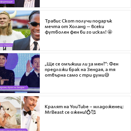
Травис Скот получи подарък
мечта от Холанд — всеки
футболен фен би го искал! 🤩
„Ще се омъжиш ли за мен?“: Фен
предложи брак на Зендая, а тя
отвърна само с три думи😅
Кралят на YouTube – младоженец:
MrBeast се ожени!💍🥰