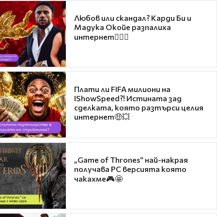
Любов или скандал? Карди Би и
Мадука Окойе разпалиха
интернет❤️‍🔥🔥
Плати ли FIFA милиони на
IShowSpeed?! Истината зад
сделката, която разтърси целия
интернет🤑💥
„Game of Thrones“ най-накрая
получава PC версията която
чакахме🎮🤩