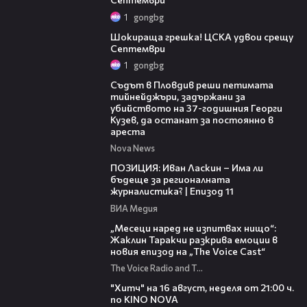
1
gongbg
01:06
Шокираща грешка! ЦСКА удвои срещу
Септември
1
gongbg
01:34
Съдът в Пловдив реши петимата
тийнейджъри, задържани за
убийството на 37-годишния Георги
Кузев, да останат за постоянно в
ареста
Nova News
39:29
ПОЗИЦИЯ: Иван Ласкин – Има ли
бъдеще за регионалната
журналистика? | Епизод 11
ВИА Медия
01:13:23
„Месеци наред не изпитвах нищо“:
Жаклин Таракчи разкрива емоции в
новия епизод на „The Voice Cast“
The Voice Radio and TV Bulgaria
00:30
"Хитч" на 16 август, неделя от 21:00 ч.
по KINO NOVA