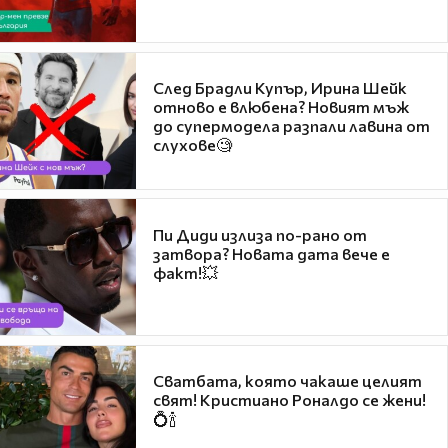
След Брадли Купър, Ирина Шейк
отново е влюбена? Новият мъж
до супермодела разпали лавина от
слухове🧐
Пи Диди излиза по-рано от
затвора? Новата дата вече е
факт!💥
Сватбата, която чакаше целият
свят! Кристиано Роналдо се жени!
💍🍾