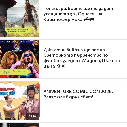
Топ 5 игри, които ще ти дадат
усещането за „Одисея“ на
Кристофър Нолан🤩🎮
Джъстин Бийбър ще пее на
Световното първенство по
футбол заедно с Мадона, Шакира
и BTS!⚽🤩
ANIVENTURE COMIC CON 2026:
Влязохме в друг свят!
08:16