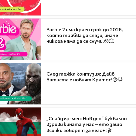
Barbie 2 има краен срок до 2026,
който трябва да спази, иначе
никога няма да се случи.😯💥
След тежка контузия: Дейв
Батиста е новият Кратос!😯💥
„Спайдър-мен: Нов ден“ буквално
взриви кината у нас – ето защо
всички говорят за него👀🎬