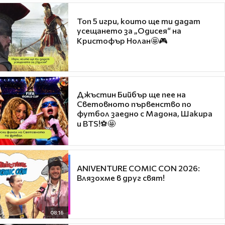
Топ 5 игри, които ще ти дадат
усещането за „Одисея“ на
Кристофър Нолан🤩🎮
Джъстин Бийбър ще пее на
Световното първенство по
футбол заедно с Мадона, Шакира
и BTS!⚽🤩
ANIVENTURE COMIC CON 2026:
Влязохме в друг свят!
08:16