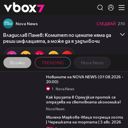
Member of
👾
Nova News
СЛЕДВАЙ
270
Владислав Панев: Комитет по цените няма да
реши инфлацията, а може да я задълбочи
Всички
TRENDING
Nova News
22:56
Новините на NOVA NEWS (07.08.2026 -
20:00)
1
Nova News
14:07
Как кризата в Ормузкия проток се
отразява на световната икономика?
Nova News
20:17
Милена Маркова-Маца посреща гости
| Черешката на тортата | 3 авг. 2026