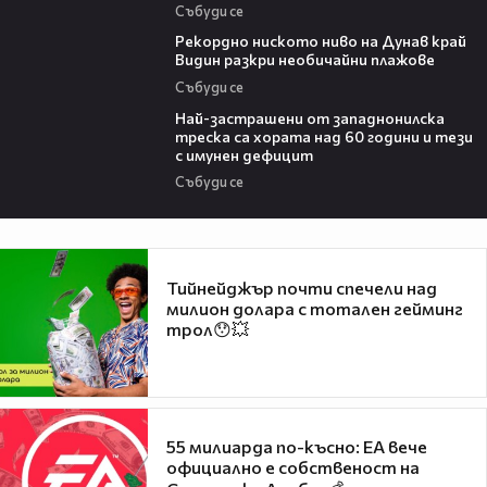
Събуди се
03:48
Рекордно ниското ниво на Дунав край
Видин разкри необичайни плажове
Събуди се
13:13
Най-застрашени от западнонилска
треска са хората над 60 години и тези
с имунен дефицит
Събуди се
Тийнейджър почти спечели над
милион долара с тотален гейминг
трол😯💥
55 милиарда по-късно: EA вече
официално е собственост на