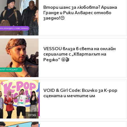
Втори шанс за любовта? Ариана
Гранде и Рики Алварес отново
заедно!😍
VESSOU влиза в света на онлайн
сериалите с „Кварталът на
Реджо“ 🤩🎬
VOID & Girl Code: Всичко за K-pop
сцената и мечтите им
07:50