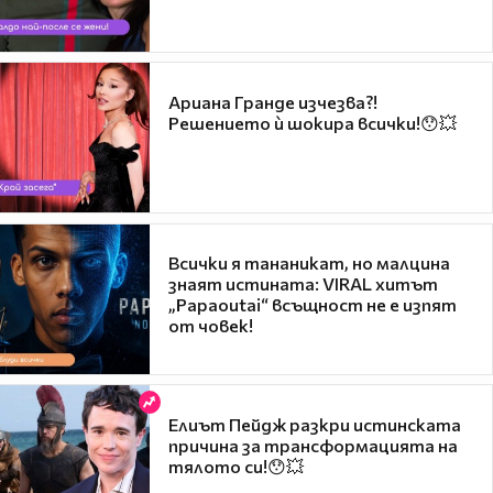
Ариана Гранде изчезва?!
Решението ѝ шокира всички!😯💥
Всички я тананикат, но малцина
знаят истината: VIRAL хитът
„Papaoutai“ всъщност не е изпят
от човек!
Елиът Пейдж разкри истинската
причина за трансформацията на
тялото си!😯💥