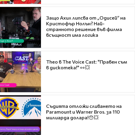
Защо Ахил липсва от „Одисей“ на
Кристофър Нолън? Най-
странното решение във филма
всъщност има логика
Theo в The Voice Cast: "Правен съм
в дискотека!" 👀💥
Съдията отложи сливането на
Paramount и Warner Bros. за 110
милиарда долара!😯💥