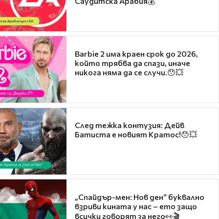
Саудитска Арабия💰
Barbie 2 има краен срок до 2026,
който трябва да спази, иначе
никога няма да се случи.😯💥
След тежка контузия: Дейв
Батиста е новият Кратос!😯💥
„Спайдър-мен: Нов ден“ буквално
взриви кината у нас – ето защо
всички говорят за него👀🎬