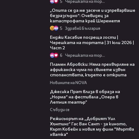
5
Черешката на тортата
06:38
„Опита се да ме засече и изпреварваше
безразсъдно“: Очевидец за
катастрофата край Шереметя
5
Здравей България
16:45
Енджи Касабие посреща гости |
Черешката на тортата | 31 юли 2026 |
Част 2
6
Черешката на тортата
13:17
Пламен Абровски: Няма прехвърляне на
африканска чума по свинете извън
стопанствата, където е открита
Новините на NOVA
05:46
Джесика Прат влиза в образа на
„Норма“ на фестивала „Опера в
Летния театър”
Събуди се
13:42
Режисьорът на „Добрият Уил
Хънтинг“ Гас Ван Сант - за киното,
Кърт Кобейн и новия му филм "Мъртва
хватка"