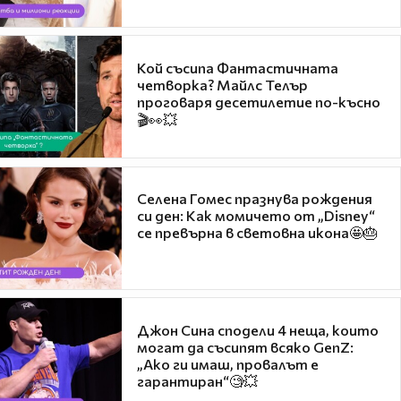
Кой съсипа Фантастичната
четворка? Майлс Телър
проговаря десетилетие по-късно
🎬👀💥
Селена Гомес празнува рождения
си ден: Как момичето от „Disney“
се превърна в световна икона🤩🎂
Джон Сина сподели 4 неща, които
могат да съсипят всяко GenZ:
„Ако ги имаш, провалът е
гарантиран“🧐💥