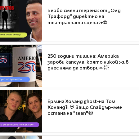
Бербо смени терена: от „Олд
Трафорд“ директно на
театралната сцена👀⚽
250 години тишина: Америка
зарови капсула, която никой жив
днес няма да отвори👀💥
Ерлинг Холанд ghost-на Том
Холанд?! 💀 Защо Спайдър-мен
остана на "seen"😅