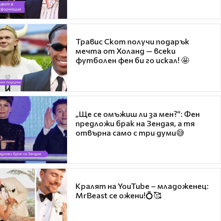
Травис Скот получи подарък
мечта от Холанд — всеки
футболен фен би го искал! 🤩
„Ще се омъжиш ли за мен?“: Фен
предложи брак на Зендая, а тя
отвърна само с три думи😅
Кралят на YouTube – младоженец:
MrBeast се ожени!💍🥰