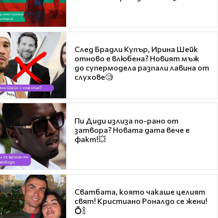
След Брадли Купър, Ирина Шейк
отново е влюбена? Новият мъж
до супермодела разпали лавина от
слухове🧐
Пи Диди излиза по-рано от
затвора? Новата дата вече е
факт!💥
Сватбата, която чакаше целият
свят! Кристиано Роналдо се жени!
💍🍾