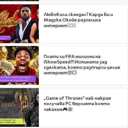
Любов или скандал? Карди Би и
Мадука Окойе разпалиха
интернет❤️‍🔥🔥
Плати ли FIFA милиони на
IShowSpeed?! Истината зад
сделката, която разтърси целия
интернет🤑💥
„Game of Thrones“ най-накрая
получава PC версията която
чакахме🎮🤩