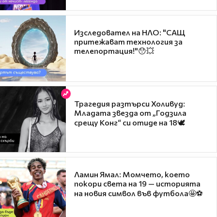
Изследовател на НЛО: "САЩ
притежават технология за
телепортация!"😯💥
Трагедия разтърси Холивуд:
Младата звезда от „Годзила
срещу Конг“ си отиде на 18🕊️
Ламин Ямал: Момчето, което
покори света на 19 — историята
на новия символ във футбола🤩⚽