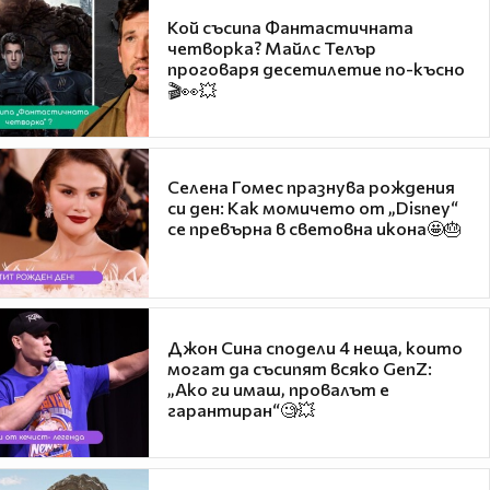
Кой съсипа Фантастичната
четворка? Майлс Телър
проговаря десетилетие по-късно
🎬👀💥
Селена Гомес празнува рождения
си ден: Как момичето от „Disney“
се превърна в световна икона🤩🎂
Джон Сина сподели 4 неща, които
могат да съсипят всяко GenZ:
„Ако ги имаш, провалът е
гарантиран“🧐💥