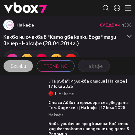
Member of
👾
На кафе
СЛЕДВАЙ
1396
Какво ни очаква в "Като две капки вода" тази
вечер - На кафе (28.04.2014г.)
Всички
TRENDING
На кафе
09:09
„На ръба“: Изложба с мисия | На кафе |
17 юли 2026
1
На кафе
02:58
Стаси Айви на премиера със звездата
Том Хидълсън | На кафе | 17 юли 2026
На кафе
06:12
Бой и унижение пред камера: Кой стои
зад жестокото нападение над дете в
Радомир