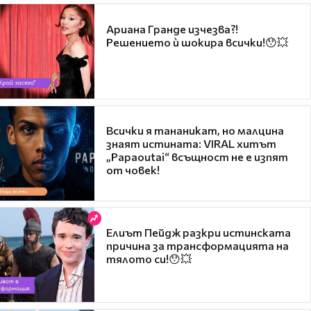
Ариана Гранде изчезва?!
Решението ѝ шокира всички!😯💥
Всички я тананикат, но малцина
знаят истината: VIRAL хитът
„Papaoutai“ всъщност не е изпят
от човек!
Елиът Пейдж разкри истинската
причина за трансформацията на
тялото си!😯💥