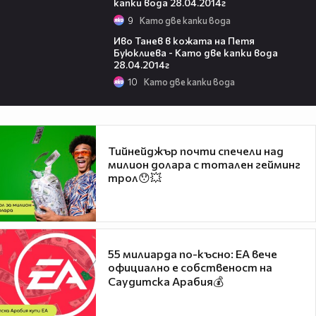
капки вода 28.04.2014г
9
Като две капки вода
01:30
Иво Танев в кожата на Петя
Буюклиева - Като две капки вода
28.04.2014г
10
Като две капки вода
Тийнейджър почти спечели над
милион долара с тотален гейминг
трол😯💥
55 милиарда по-късно: EA вече
официално е собственост на
Саудитска Арабия💰