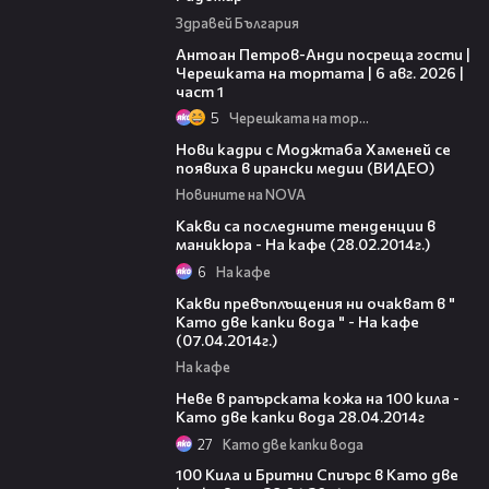
Здравей България
19:09
Антоан Петров-Анди посреща гости |
Черешката на тортата | 6 авг. 2026 |
част 1
5
Черешката на тортата
00:14
Нови кадри с Моджтаба Хаменей се
появиха в ирански медии (ВИДЕО)
Новините на NOVA
21:32
Какви са последните тенденции в
маникюра - На кафе (28.02.2014г.)
6
На кафе
15:08
Какви превъплъщения ни очакват в "
Като две капки вода " - На кафе
(07.04.2014г.)
На кафе
01:56
Неве в рапърската кожа на 100 кила -
Като две капки вода 28.04.2014г
27
Като две капки вода
00:29
100 Кила и Бритни Спиърс в Като две