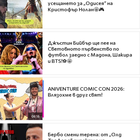
усещането за „Одисея“ на
Кристофър Нолан🤩🎮
Джъстин Бийбър ще пее на
Световното първенство по
футбол заедно с Мадона, Шакира
и BTS!⚽🤩
ANIVENTURE COMIC CON 2026:
Влязохме в друг свят!
08:16
Бербо смени терена: от „Олд