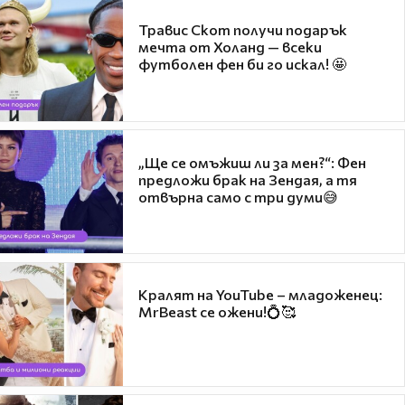
Травис Скот получи подарък
мечта от Холанд — всеки
футболен фен би го искал! 🤩
„Ще се омъжиш ли за мен?“: Фен
предложи брак на Зендая, а тя
отвърна само с три думи😅
Кралят на YouTube – младоженец:
MrBeast се ожени!💍🥰