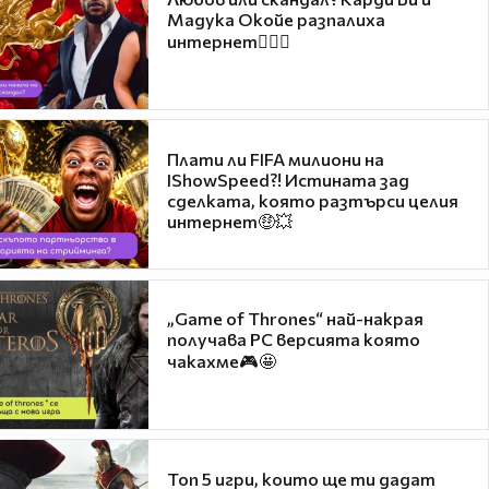
Мадука Окойе разпалиха
интернет❤️‍🔥🔥
Плати ли FIFA милиони на
IShowSpeed?! Истината зад
сделката, която разтърси целия
интернет🤑💥
„Game of Thrones“ най-накрая
получава PC версията която
чакахме🎮🤩
Топ 5 игри, които ще ти дадат