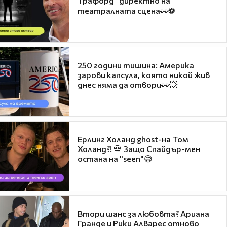
Трафорд“ директно на
театралната сцена👀⚽
250 години тишина: Америка
зарови капсула, която никой жив
днес няма да отвори👀💥
Ерлинг Холанд ghost-на Том
Холанд?! 💀 Защо Спайдър-мен
остана на "seen"😅
Втори шанс за любовта? Ариана
Гранде и Рики Алварес отново