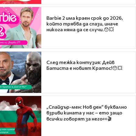
Barbie 2 има краен срок до 2026,
който трябва да спази, иначе
никога няма да се случи.😯💥
След тежка контузия: Дейв
Батиста е новият Кратос!😯💥
„Спайдър-мен: Нов ден“ буквално
взриви кината у нас – ето защо
всички говорят за него👀🎬