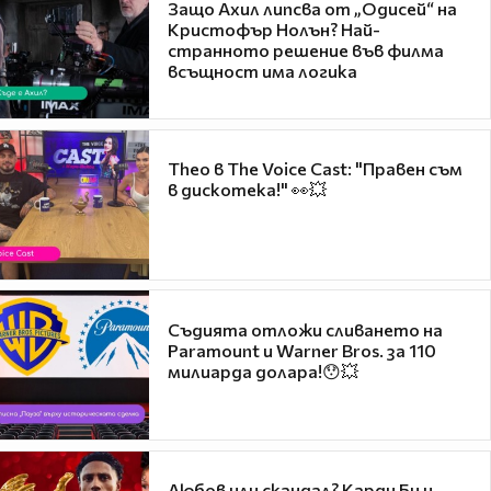
Защо Ахил липсва от „Одисей“ на
Кристофър Нолън? Най-
странното решение във филма
всъщност има логика
Theo в The Voice Cast: "Правен съм
в дискотека!" 👀💥
Съдията отложи сливането на
Paramount и Warner Bros. за 110
милиарда долара!😯💥
Любов или скандал? Карди Би и