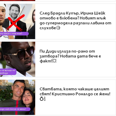
След Брадли Купър, Ирина Шейк
отново е влюбена? Новият мъж
до супермодела разпали лавина от
слухове🧐
Пи Диди излиза по-рано от
затвора? Новата дата вече е
факт!💥
Сватбата, която чакаше целият
свят! Кристиано Роналдо се жени!
💍🍾