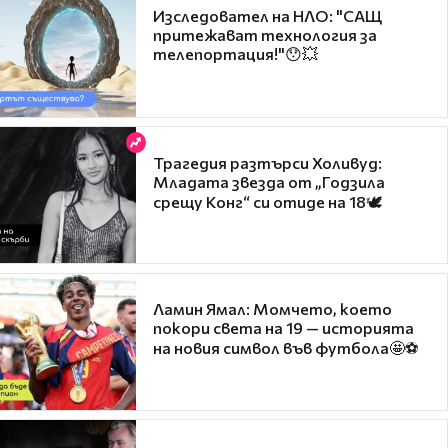
Изследовател на НЛО: "САЩ
притежават технология за
телепортация!"😯💥
Трагедия разтърси Холивуд:
Младата звезда от „Годзила
срещу Конг“ си отиде на 18🕊️
Ламин Ямал: Момчето, което
покори света на 19 — историята
на новия символ във футбола🤩⚽