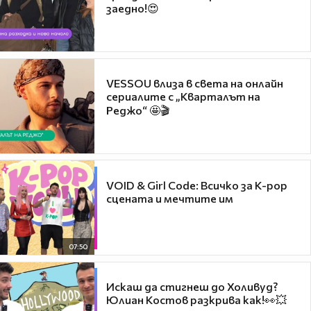
заедно!😍
VESSOU влиза в света на онлайн
сериалите с „Кварталът на
Реджо“ 🤩🎬
VOID & Girl Code: Всичко за K-pop
сцената и мечтите им
07:50
Искаш да стигнеш до Холивуд?
Юлиан Костов разкрива как!👀💥