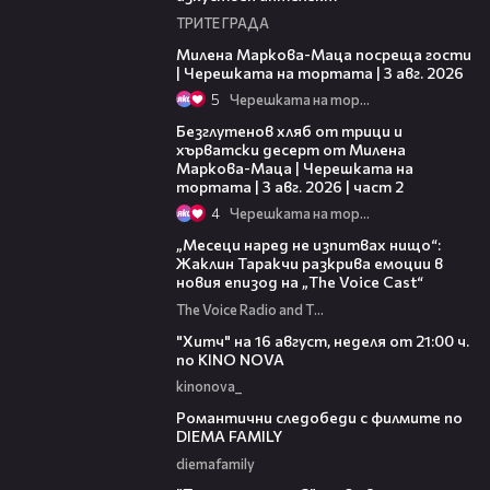
ТРИТЕ ГРАДА
20:17
Милена Маркова-Маца посреща гости
| Черешката на тортата | 3 авг. 2026
5
Черешката на тортата
15:35
Безглутенов хляб от трици и
хърватски десерт от Милена
Маркова-Маца | Черешката на
тортата | 3 авг. 2026 | част 2
4
Черешката на тортата
01:13:23
„Месеци наред не изпитвах нищо“:
Жаклин Таракчи разкрива емоции в
новия епизод на „The Voice Cast“
The Voice Radio and TV Bulgaria
00:30
"Хитч" на 16 август, неделя от 21:00 ч.
по KINO NOVA
kinonova_
00:31
Романтични следобеди с филмите по
DIEMA FAMILY
diemafamily
00:31