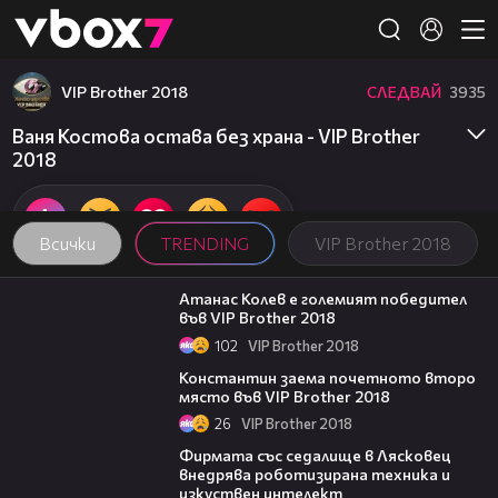
Member of
👾
VIP Brother 2018
СЛЕДВАЙ
3935
Ваня Костова остава без храна - VIP Brother
2018
Всички
TRENDING
VIP Brother 2018
06:03
Атанас Колев е големият победител
във VIP Brother 2018
102
VIP Brother 2018
07:57
Константин заема почетното второ
място във VIP Brother 2018
26
VIP Brother 2018
00:06
Фирмата със седалище в Лясковец
внедрява роботизирана техника и
изкуствен интелект