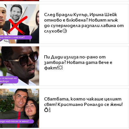
След Брадли Купър, Ирина Шейк
отново е влюбена? Новият мъж
до супермодела разпали лавина от
слухове🧐
Пи Диди излиза по-рано от
затвора? Новата дата вече е
факт!💥
Сватбата, която чакаше целият
свят! Кристиано Роналдо се жени!
💍🍾