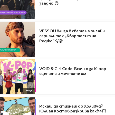
заедно!😍
VESSOU влиза в света на онлайн
сериалите с „Кварталът на
Реджо“ 🤩🎬
VOID & Girl Code: Всичко за K-pop
сцената и мечтите им
07:50
Искаш да стигнеш до Холивуд?
Юлиан Костов разкрива как!👀💥