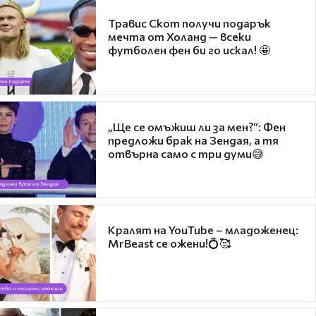
Травис Скот получи подарък
мечта от Холанд — всеки
футболен фен би го искал! 🤩
„Ще се омъжиш ли за мен?“: Фен
предложи брак на Зендая, а тя
отвърна само с три думи😅
Кралят на YouTube – младоженец:
MrBeast се ожени!💍🥰