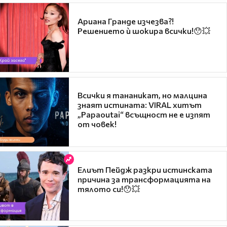
Ариана Гранде изчезва?!
Решението ѝ шокира всички!😯💥
Всички я тананикат, но малцина
знаят истината: VIRAL хитът
„Papaoutai“ всъщност не е изпят
от човек!
Елиът Пейдж разкри истинската
причина за трансформацията на
тялото си!😯💥