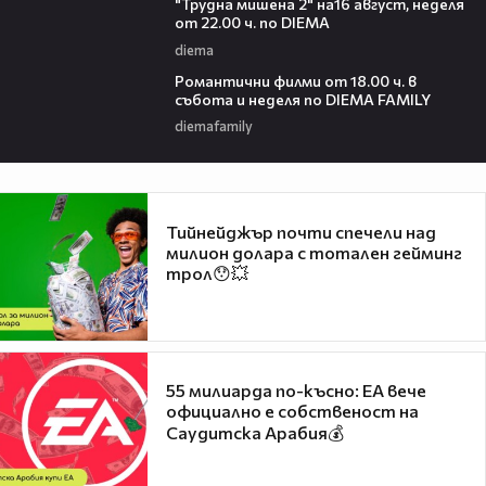
"Трудна мишена 2" на16 август, неделя
от 22.00 ч. по DIEMA
diema
00:36
Романтични филми от 18.00 ч. в
събота и неделя по DIEMA FAMILY
diemafamily
Тийнейджър почти спечели над
милион долара с тотален гейминг
трол😯💥
55 милиарда по-късно: EA вече
официално е собственост на
Саудитска Арабия💰