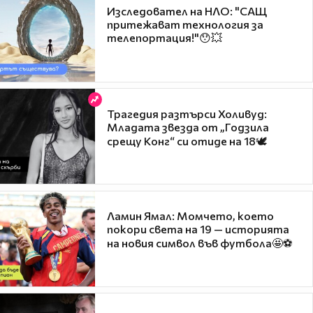
Изследовател на НЛО: "САЩ
притежават технология за
телепортация!"😯💥
Трагедия разтърси Холивуд:
Младата звезда от „Годзила
срещу Конг“ си отиде на 18🕊️
Ламин Ямал: Момчето, което
покори света на 19 — историята
на новия символ във футбола🤩⚽