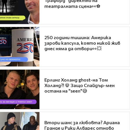
Трафорд“ директно на
театралната сцена👀⚽
250 години тишина: Америка
зарови капсула, която никой жив
днес няма да отвори👀💥
Ерлинг Холанд ghost-на Том
Холанд?! 💀 Защо Спайдър-мен
остана на "seen"😅
Втори шанс за любовта? Ариана
Гранде и Рики Алварес отново