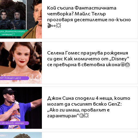
Кой съсипа Фантастичната
четворка? Майлс Телър
проговаря десетилетие по-късно
🎬👀💥
Селена Гомес празнува рождения
си ден: Как момичето от „Disney“
се превърна в световна икона🤩🎂
Джон Сина сподели 4 неща, които
могат да съсипят всяко GenZ:
„Ако ги имаш, провалът е
гарантиран“🧐💥