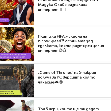
Мадука Окойе разпалиха
интернет❤️‍🔥🔥
Плати ли FIFA милиони на
IShowSpeed?! Истината зад
сделката, която разтърси целия
интернет🤑💥
„Game of Thrones“ най-накрая
получава PC версията която
чакахме🎮🤩
Топ 5 игри, които ще ти дадат