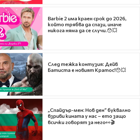
Barbie 2 има краен срок до 2026,
който трябва да спази, иначе
никога няма да се случи.😯💥
След тежка контузия: Дейв
Батиста е новият Кратос!😯💥
„Спайдър-мен: Нов ден“ буквално
взриви кината у нас – ето защо
всички говорят за него👀🎬