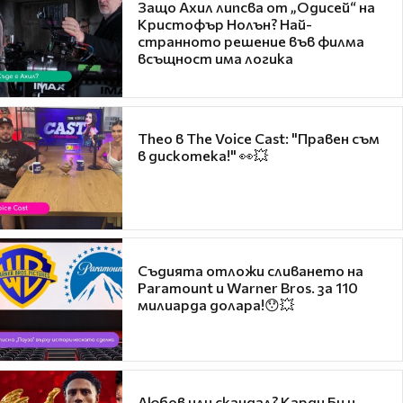
Защо Ахил липсва от „Одисей“ на
Кристофър Нолън? Най-
странното решение във филма
всъщност има логика
Theo в The Voice Cast: "Правен съм
в дискотека!" 👀💥
Съдията отложи сливането на
Paramount и Warner Bros. за 110
милиарда долара!😯💥
Любов или скандал? Карди Би и