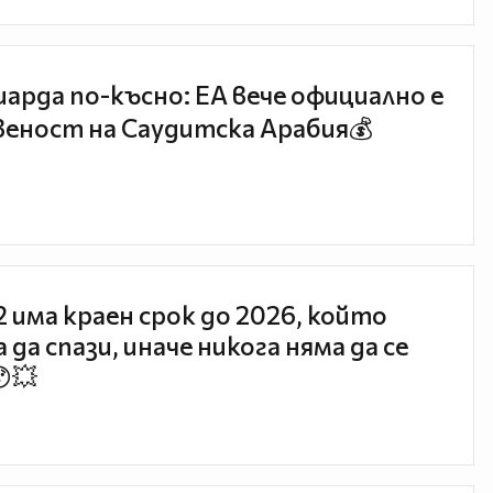
иарда по-късно: EA вече официално е
еност на Саудитска Арабия💰
 2 има краен срок до 2026, който
 да спази, иначе никога няма да се
😯💥