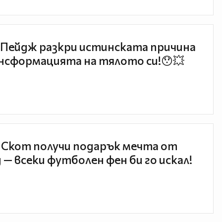
Пейдж разкри истинската причина
нсформацията на тялото си!😯💥
 Скот получи подарък мечта от
 — всеки футболен фен би го искал!