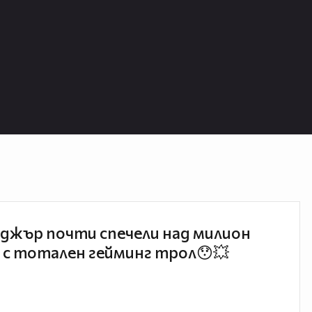
джър почти спечели над милион
 с тотален гейминг трол😯💥