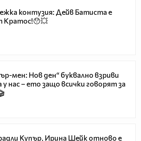
ежка контузия: Дейв Батиста е
 Кратос!😯💥
ър-мен: Нов ден“ буквално взриви
 у нас – ето защо всички говорят за
🎬
радли Купър, Ирина Шейк отново е