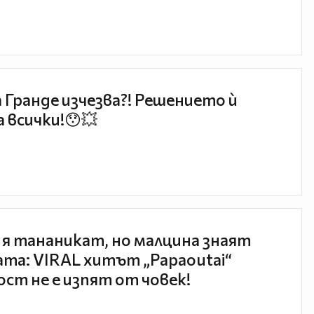
 Гранде изчезва?! Решението ѝ
 всички!😯💥
 я тананикат, но малцина знаят
та: VIRAL хитът „Papaoutai“
ст не е изпят от човек!