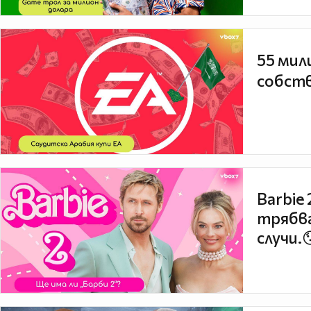
55 мил
собств
Barbie
трябва
случи.