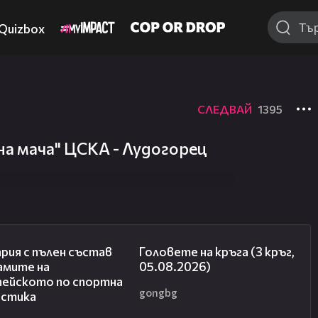
Quizbox
СЛЕДВАЙ
1395
на мача" ЦСКА - Лудогорец
00:47
27:51
рия с пълен състав
Головете на кръга (3 кръг,
амите на
05.08.2026)
пейското по спортна
gongbg
астика