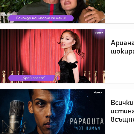
Ариана
шокира
Всички
истина
всъщно