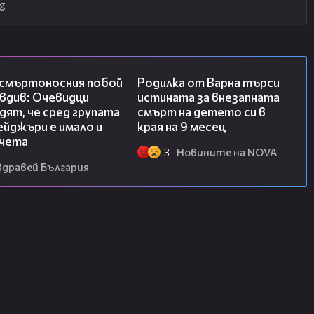
g
09:32
03:09
 смъртоносния побой
Родилка от Варна търси
вдив: Очевидци
истината за внезапната
ят, че сред групата
смърт на детето си в
йджъри е имало и
края на 9 месец
чета
3
Новините на NOVA
Здравей България