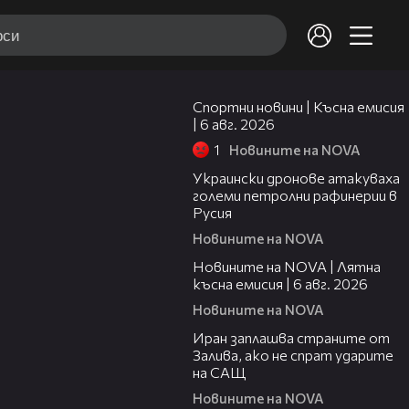
04:51
Спортни новини | Късна емисия
| 6 авг. 2026
1
Новините на NOVA
00:41
Украински дронове атакуваха
големи петролни рафинерии в
Русия
Новините на NOVA
20:26
Новините на NOVA | Лятна
късна емисия | 6 авг. 2026
Новините на NOVA
00:41
Иран заплашва страните от
Залива, ако не спрат ударите
на САЩ
Новините на NOVA
22:43