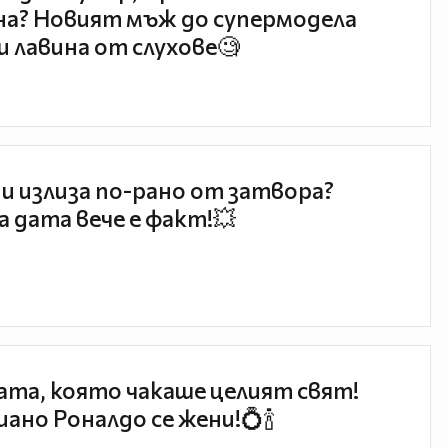
а? Новият мъж до супермодела
и лавина от слухове🧐
и излиза по-рано от затвора?
 дата вече е факт!💥
та, която чакаше целият свят!
ано Роналдо се жени!💍🍾