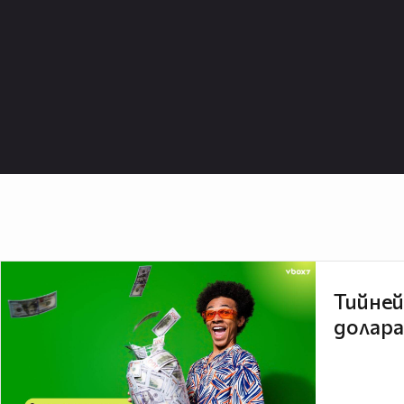
Тийней
долара