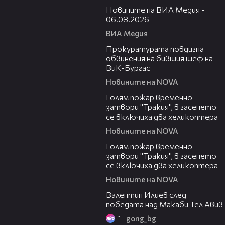
Новините на ВИА Медия -
06.08.2026
ВИА Медия
00:32
Прокуратурата повдигна
обвинения на бившия шеф на
ВиК-Бургас
Новините на NOVA
03:06
Голям пожар временно
затвори "Тракия", в гасенето
се включиха два хеликоптера
Новините на NOVA
03:39
Голям пожар временно
затвори "Тракия", в гасенето
се включиха два хеликоптера
Новините на NOVA
06:38
Валентин Илиев след
победата над Макаби Тел Авив
1
gong_bg
02:47