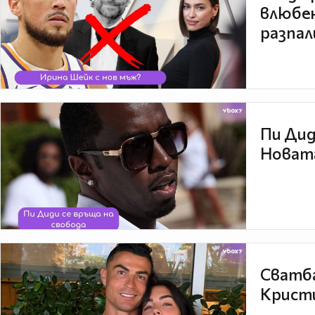
влюбен
разпал
Пи Дид
Новата
Сватба
Кристи