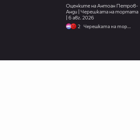
Оценките на Антоан Петров-
Анди | Черешката на тортата
| 6 авг. 2026
2
Черешката на тортата