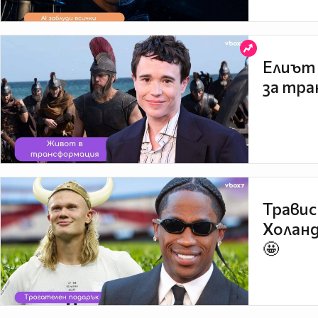
Елиът 
за тра
Травис
Холанд
🤩