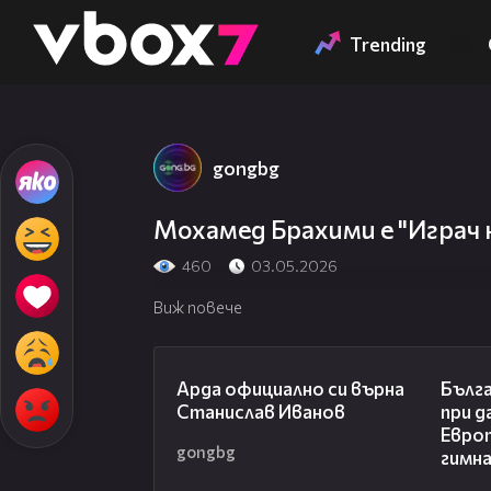
Member of
👾
Trending
gongbg
Мохамед Брахими е "Играч 
460
03.05.2026
Виж повече
00:19
Арда официално си върна
Бълга
Станислав Иванов
при д
Евро
gongbg
гимн