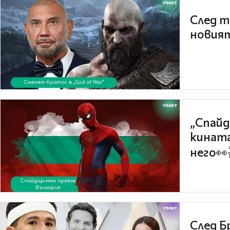
След т
новият
„Спайд
кината
него👀
След Б