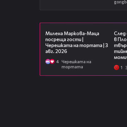
gongb
20:17
Милена Маркова-Маца
След
посреща гости |
в Пло
Черешката на тортата | 3
твърд
авг. 2026
тийне
моми
4
Черешката на
тортата
1