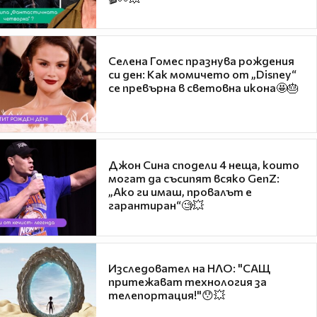
Селена Гомес празнува рождения
си ден: Как момичето от „Disney“
се превърна в световна икона🤩🎂
Джон Сина сподели 4 неща, които
могат да съсипят всяко GenZ:
„Ако ги имаш, провалът е
гарантиран“🧐💥
Изследовател на НЛО: "САЩ
притежават технология за
телепортация!"😯💥