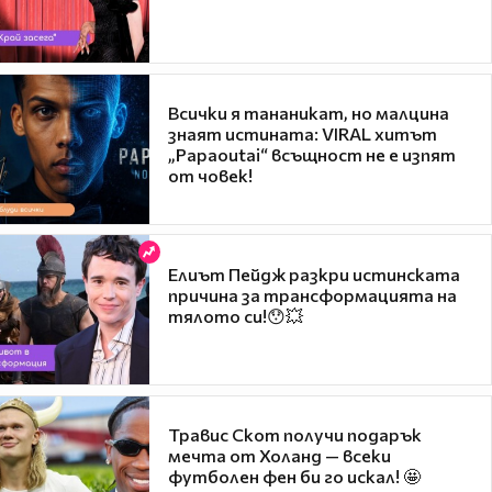
Всички я тананикат, но малцина
знаят истината: VIRAL хитът
„Papaoutai“ всъщност не е изпят
от човек!
Елиът Пейдж разкри истинската
причина за трансформацията на
тялото си!😯💥
Травис Скот получи подарък
мечта от Холанд — всеки
футболен фен би го искал! 🤩