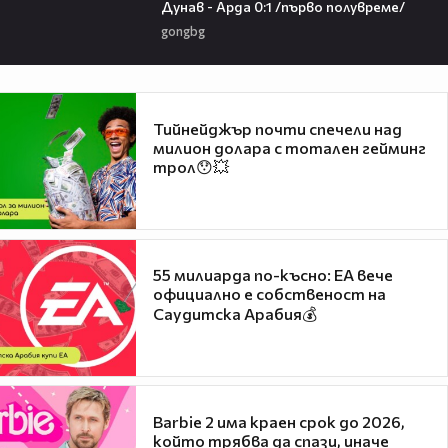
Дунав - Арда 0:1 /първо полувреме/
gongbg
Тийнейджър почти спечели над
милион долара с тотален гейминг
трол😯💥
55 милиарда по-късно: EA вече
официално е собственост на
Саудитска Арабия💰
Barbie 2 има краен срок до 2026,
който трябва да спази, иначе