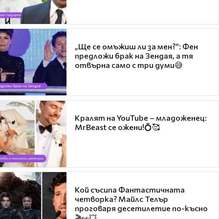
„Ще се омъжиш ли за мен?“: Фен
предложи брак на Зендая, а тя
отвърна само с три думи😅
Кралят на YouTube – младоженец:
MrBeast се ожени!💍🥰
Кой съсипа Фантастичната
четворка? Майлс Телър
проговаря десетилетие по-късно
🎬👀💥