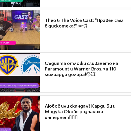
Theo в The Voice Cast: "Правен съм
в дискотека!" 👀💥
Съдията отложи сливането на
Paramount и Warner Bros. за 110
милиарда долара!😯💥
Любов или скандал? Карди Би и
Мадука Окойе разпалиха
интернет❤️‍🔥🔥