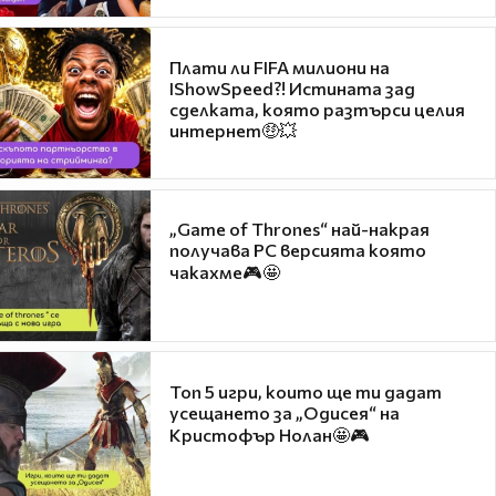
Плати ли FIFA милиони на
IShowSpeed?! Истината зад
сделката, която разтърси целия
интернет🤑💥
„Game of Thrones“ най-накрая
получава PC версията която
чакахме🎮🤩
Топ 5 игри, които ще ти дадат
усещането за „Одисея“ на
Кристофър Нолан🤩🎮