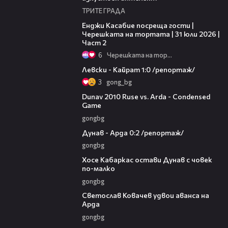
ТРИТЕ ГРАДА
16:45
Енджи Касабие посреща гости |
Черешката на тортата | 31 юли 2026 |
Част 2
6
Черешката на тортата
05:57
Левски - Кайрат 1:0 /репортаж/
3
gong_bg
20:01
Dunav 2010 Ruse vs. Arda - Condensed
Game
gongbg
06:10
Дунав - Арда 0:2 /репортаж/
gongbg
00:31
Хосе Кабаркас остави Дунав с човек
по-малко
gongbg
01:07
Светослав Ковачев удвои аванса на
Арда
gongbg
03:00