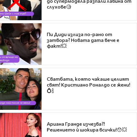
до супермодела разпали лавина от
слухове🧐
Пи Диди излиза по-рано от
затвора? Новата дата вече е
факт!💥
Сватбата, която чакаше целият
свят! Кристиано Роналдо се жени!
💍🍾
Ариана Гранде изчезва?!
Решението ѝ шокира всички!😯💥