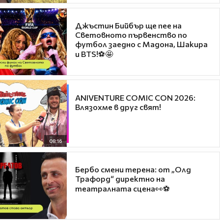
Джъстин Бийбър ще пее на
Световното първенство по
футбол заедно с Мадона, Шакира
и BTS!⚽🤩
ANIVENTURE COMIC CON 2026:
Влязохме в друг свят!
08:16
Бербо смени терена: от „Олд
Трафорд“ директно на
театралната сцена👀⚽