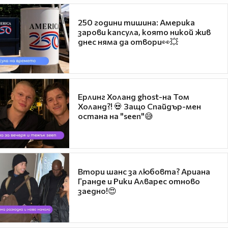
250 години тишина: Америка
зарови капсула, която никой жив
днес няма да отвори👀💥
Ерлинг Холанд ghost-на Том
Холанд?! 💀 Защо Спайдър-мен
остана на "seen"😅
Втори шанс за любовта? Ариана
Гранде и Рики Алварес отново
заедно!😍