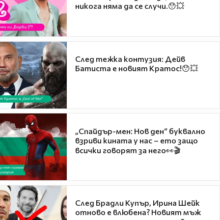
никога няма да се случи.😯💥
След тежка контузия: Дейв
Батиста е новият Кратос!😯💥
„Спайдър-мен: Нов ден“ буквално
взриви кината у нас – ето защо
всички говорят за него👀🎬
След Брадли Купър, Ирина Шейк
отново е влюбена? Новият мъж