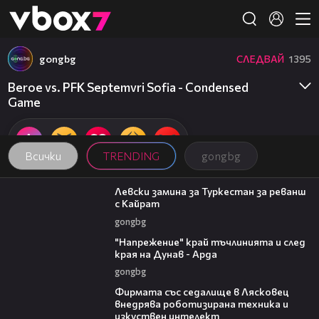
Member of
👾
gongbg
СЛЕДВАЙ
1395
Beroe vs. PFK Septemvri Sofia - Condensed
Game
Всички
TRENDING
gongbg
00:43
Левски замина за Туркестан за реванш
с Кайрат
gongbg
00:37
"Напрежение" край тъчлинията и след
края на Дунав - Арда
gongbg
00:06
Фирмата със седалище в Лясковец
внедрява роботизирана техника и
изкуствен интелект