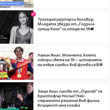
Трагедия разтърси Холивуд:
Младата звезда от „Годзила
срещу Конг“ си отиде на 18🕊️
Ламин Ямал: Момчето, което
покори света на 19 — историята
на новия символ във футбола🤩⚽
Защо Ахил липсва от „Одисей“ на
Кристофър Нолън? Най-
странното решение във филма
всъщност има логика