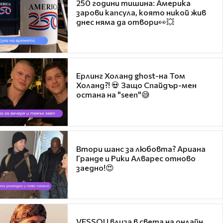
250 години тишина: Америка
зарови капсула, която никой жив
днес няма да отвори👀💥
Ерлинг Холанд ghost-на Том
Холанд?! 💀 Защо Спайдър-мен
остана на "seen"😅
Втори шанс за любовта? Ариана
Гранде и Рики Алварес отново
заедно!😍
VESSOU влиза в света на онлайн