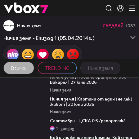
Member of
👾
Ничия земя
СЛЕДВАЙ
1083
Ничия земя - Епизод 1 (05.04.2014г.)
Всички
TRENDING
Ничия земя
47:07
Ничия земя | Новите братушки във
Вакарел | 27 юни 2026
Ничия земя
43:49
Ничия земя | Картини от един (не лек)
живот | 20 юни 2026
Ничия земя
06:08
Септември - ЦСКА 0:3 /репортаж/
1
gongbg
06:12
Бой и унижение пред камера: Кой стои