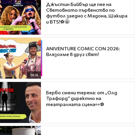
Джъстин Бийбър ще пее на
Световното първенство по
футбол заедно с Мадона, Шакира
и BTS!⚽🤩
ANIVENTURE COMIC CON 2026:
Влязохме в друг свят!
08:16
Бербо смени терена: от „Олд
Трафорд“ директно на
театралната сцена👀⚽