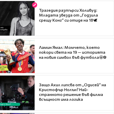
Трагедия разтърси Холивуд:
Младата звезда от „Годзила
срещу Конг“ си отиде на 18🕊️
Ламин Ямал: Момчето, което
покори света на 19 — историята
на новия символ във футбола🤩⚽
Защо Ахил липсва от „Одисей“ на
Кристофър Нолън? Най-
странното решение във филма
всъщност има логика