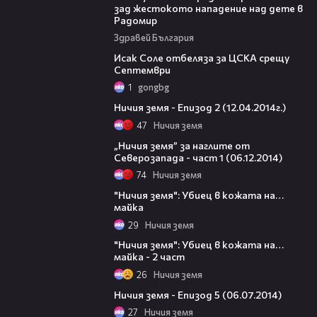
зад жестокото нападение над дете в
Радомир
Здравей България
01:02
Исак Соле отбеляза за ЦСКА срещу
Септември
1
gongbg
46:08
Ничия земя - Епизод 2 (12.04.2014г.)
47
Ничия земя
20:58
„Ничия земя” за наглите от
Северозапада - част 1 (06.12.2014)
74
Ничия земя
20:06
"Ничия земя": Убиец в кожата на…
майка
29
Ничия земя
19:18
"Ничия земя": Убиец в кожата на…
майка - 2 част
26
Ничия земя
45:06
Ничия земя - Епизод 5 (06.07.2014)
27
Ничия земя