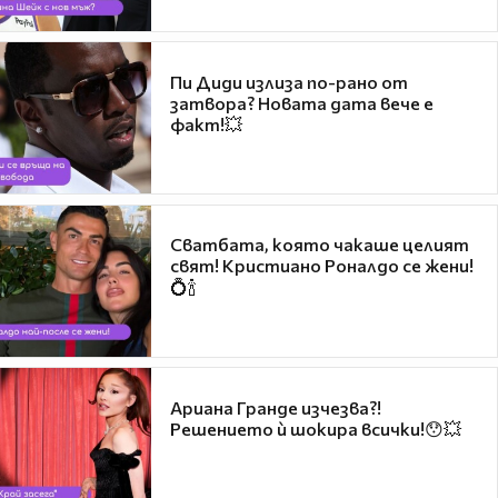
Пи Диди излиза по-рано от
затвора? Новата дата вече е
факт!💥
Сватбата, която чакаше целият
свят! Кристиано Роналдо се жени!
💍🍾
Ариана Гранде изчезва?!
Решението ѝ шокира всички!😯💥