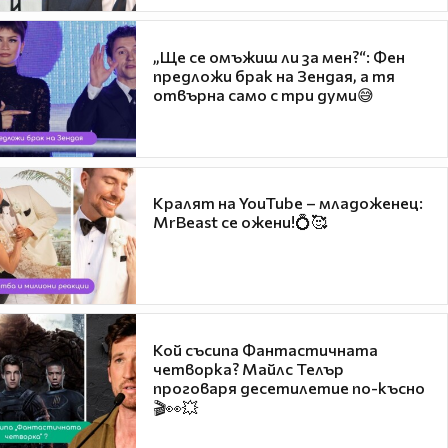
„Ще се омъжиш ли за мен?“: Фен
предложи брак на Зендая, а тя
отвърна само с три думи😅
Кралят на YouTube – младоженец:
MrBeast се ожени!💍🥰
Кой съсипа Фантастичната
четворка? Майлс Телър
проговаря десетилетие по-късно
🎬👀💥