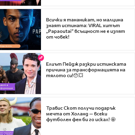
Всички я тананикат, но малцина
знаят истината: VIRAL хитът
„Papaoutai“ всъщност не е изпят
от човек!
Елиът Пейдж разкри истинската
причина за трансформацията на
тялото си!😯💥
Травис Скот получи подарък
мечта от Холанд — всеки
футболен фен би го искал! 🤩