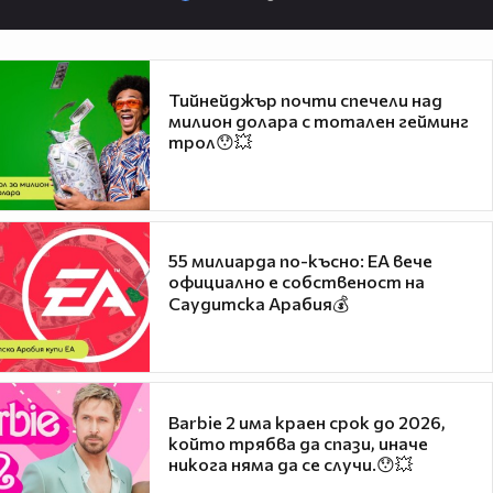
Тийнейджър почти спечели над
милион долара с тотален гейминг
трол😯💥
55 милиарда по-късно: EA вече
официално е собственост на
Саудитска Арабия💰
Barbie 2 има краен срок до 2026,
който трябва да спази, иначе
никога няма да се случи.😯💥