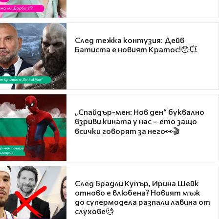
След тежка контузия: Дейв
Батиста е новият Кратос!😯💥
„Спайдър-мен: Нов ден“ буквално
взриви кината у нас – ето защо
всички говорят за него👀🎬
След Брадли Купър, Ирина Шейк
отново е влюбена? Новият мъж
до супермодела разпали лавина от
слухове🧐