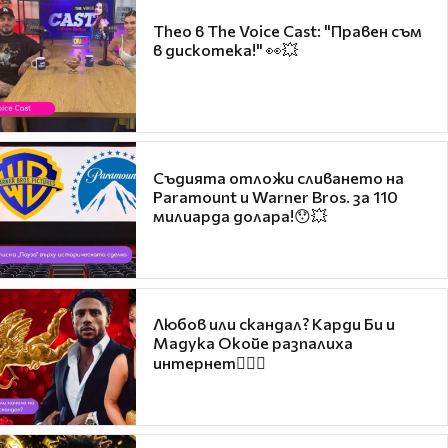
Theo в The Voice Cast: "Правен съм
в дискотека!" 👀💥
Съдията отложи сливането на
Paramount и Warner Bros. за 110
милиарда долара!😯💥
Любов или скандал? Карди Би и
Мадука Окойе разпалиха
интернет❤️‍🔥🔥