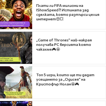
Плати ли FIFA милиони на
IShowSpeed?! Истината зад
сделката, която разтърси целия
интернет🤑💥
„Game of Thrones“ най-накрая
получава PC версията която
чакахме🎮🤩
Топ 5 игри, които ще ти дадат
усещането за „Одисея“ на
Кристофър Нолан🤩🎮