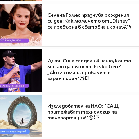
Селена Гомес празнува рождения
си ден: Как момичето от „Disney“
се превърна в световна икона🤩🎂
Джон Сина сподели 4 неща, които
могат да съсипят всяко GenZ:
„Ако ги имаш, провалът е
гарантиран“🧐💥
Изследовател на НЛО: "САЩ
притежават технология за
телепортация!"😯💥