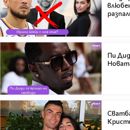
влюбен
разпал
Пи Дид
Новата
Сватба
Кристи