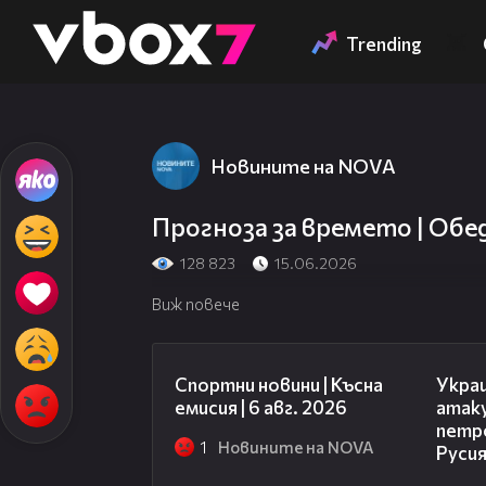
Member of
👾
Trending
Новините на NOVA
Прогноза за времето | Обед
128 823
15.06.2026
Виж повече
04:51
Спортни новини | Късна
Укра
емисия | 6 авг. 2026
атак
петр
1
Новините на NOVA
Руси