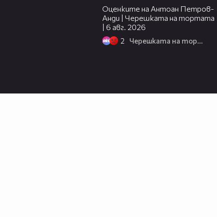
Оценките на Антоан Петров-
Анди | Черешката на тортата
| 6 авг. 2026
2
Черешката на тортата