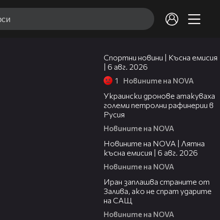
04:51
Спортни новини | Късна емисия
| 6 авг. 2026
1
Новините на NOVA
00:41
Украински дронове атакуваха
големи петролни рафинерии в
Русия
Новините на NOVA
20:26
Новините на NOVA | Лятна
късна емисия | 6 авг. 2026
Новините на NOVA
00:41
Иран заплашва страните от
Залива, ако не спрат ударите
на САЩ
Новините на NOVA
22:43