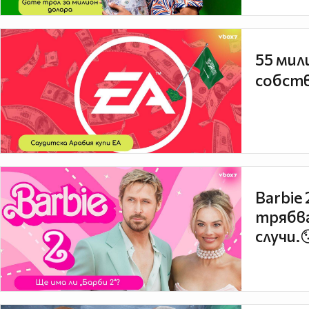
55 мил
собств
Barbie
трябва
случи.