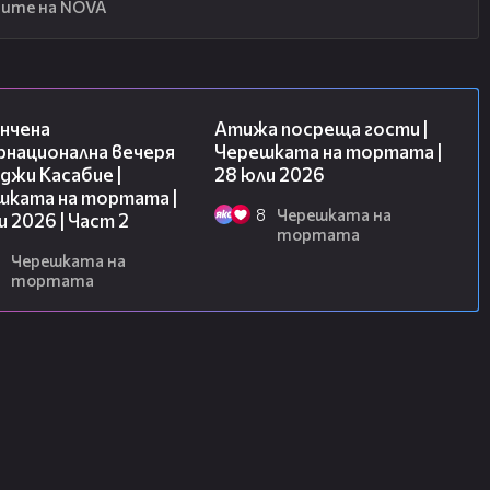
ите на NOVA
18:08
23:41
нчена
Атижа посреща гости |
рнационална вечеря
Черешката на тортата |
джи Касабие |
28 юли 2026
шката на тортата |
8
Черешката на
и 2026 | Част 2
тортата
Черешката на
тортата