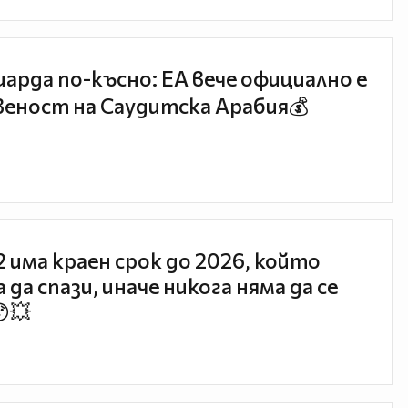
иарда по-късно: EA вече официално е
еност на Саудитска Арабия💰
 2 има краен срок до 2026, който
 да спази, иначе никога няма да се
😯💥