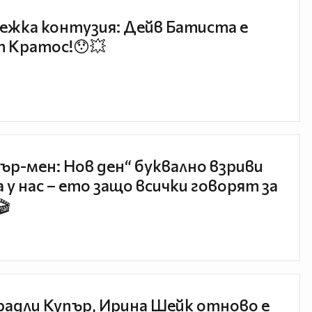
ежка контузия: Дейв Батиста е
 Кратос!😯💥
ър-мен: Нов ден“ буквално взриви
 у нас – ето защо всички говорят за
🎬
радли Купър, Ирина Шейк отново е