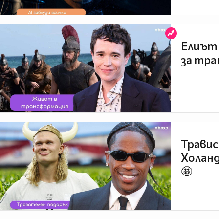
Елиът 
за тра
Травис
Холанд
🤩