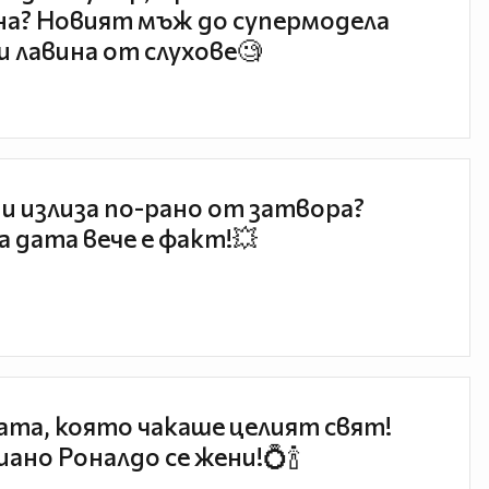
а? Новият мъж до супермодела
и лавина от слухове🧐
и излиза по-рано от затвора?
 дата вече е факт!💥
та, която чакаше целият свят!
ано Роналдо се жени!💍🍾