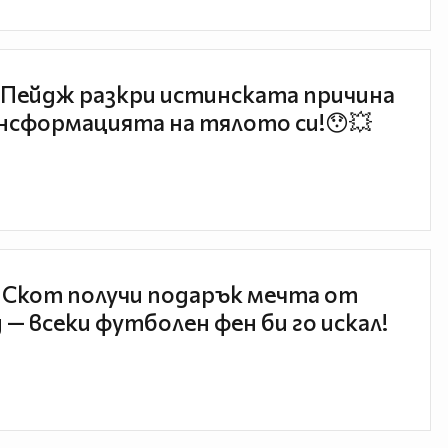
Пейдж разкри истинската причина
нсформацията на тялото си!😯💥
 Скот получи подарък мечта от
 — всеки футболен фен би го искал!