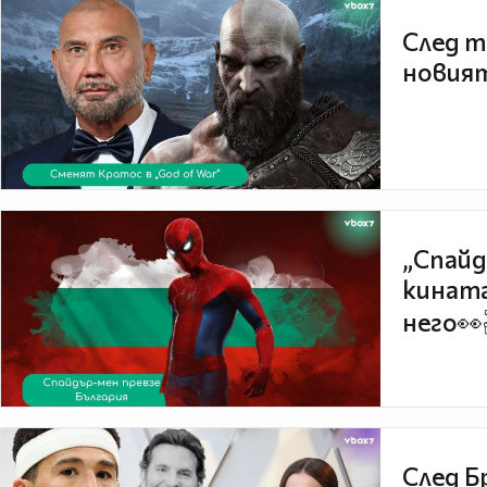
След т
новият
„Спайд
кината
него👀
След Б