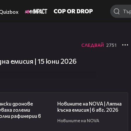
Quizbox
СЛЕДВАЙ
2751
на емисия | 15 юни 2026
00:41
20:26
ински дронове
Новините на NOVA | Лятна
уваха големи
късна емисия | 6 авг. 2026
олни рафинерии в
Новините на NOVA
я