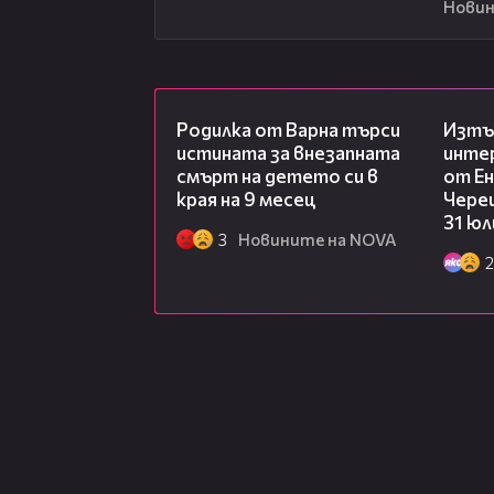
Новин
03:09
Родилка от Варна търси
Изтъ
истината за внезапната
инте
смърт на детето си в
от Ен
края на 9 месец
Чере
31 юл
3
Новините на NOVA
2