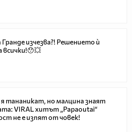
 Гранде изчезва?! Решението ѝ
 всички!😯💥
 я тананикат, но малцина знаят
та: VIRAL хитът „Papaoutai“
ст не е изпят от човек!