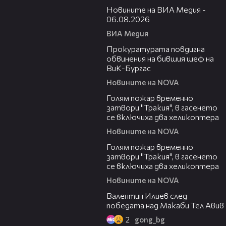
Новините на ВИА Медия -
06.08.2026
ВИА Медия
00:32
Прокуратурата повдигна
обвинения на бившия шеф на
ВиК-Бургас
Новините на NOVA
03:06
Голям пожар временно
затвори "Тракия", в гасенето
се включиха два хеликоптера
Новините на NOVA
03:39
Голям пожар временно
затвори "Тракия", в гасенето
се включиха два хеликоптера
Новините на NOVA
06:38
Валентин Илиев след
победата над Макаби Тел Авив
2
gong_bg
02:47