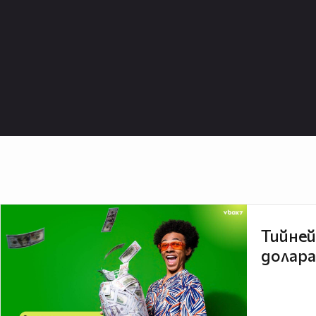
Тийней
долара