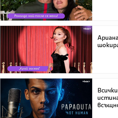
Ариана
шокира
Всички
истина
всъщно