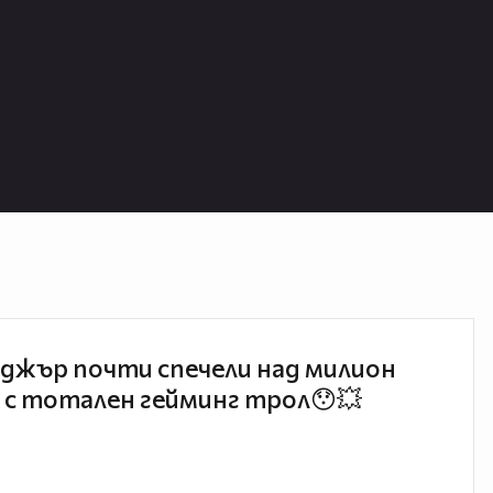
джър почти спечели над милион
 с тотален гейминг трол😯💥