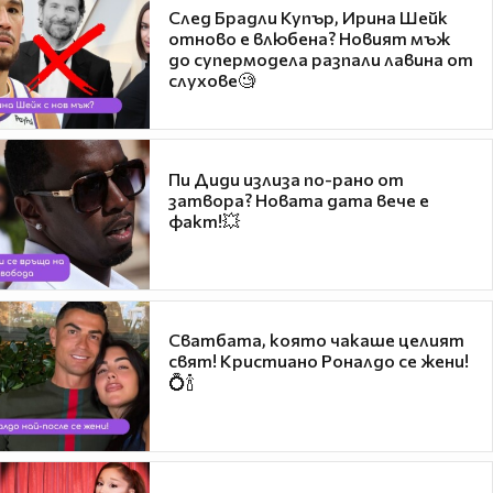
След Брадли Купър, Ирина Шейк
отново е влюбена? Новият мъж
до супермодела разпали лавина от
слухове🧐
Пи Диди излиза по-рано от
затвора? Новата дата вече е
факт!💥
Сватбата, която чакаше целият
свят! Кристиано Роналдо се жени!
💍🍾