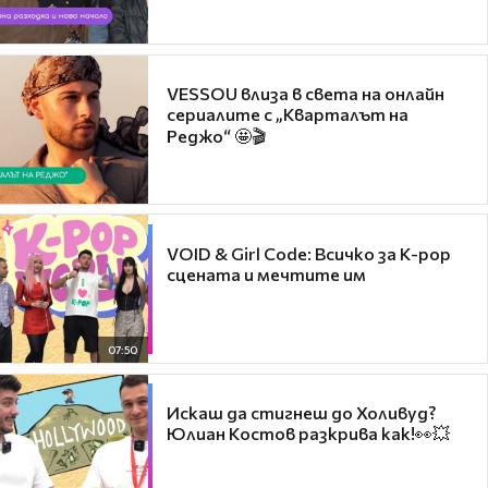
VESSOU влиза в света на онлайн
сериалите с „Кварталът на
Реджо“ 🤩🎬
VOID & Girl Code: Всичко за K-pop
сцената и мечтите им
07:50
Искаш да стигнеш до Холивуд?
Юлиан Костов разкрива как!👀💥