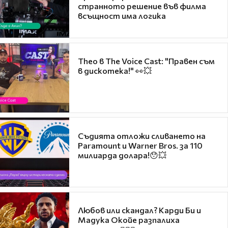
странното решение във филма
всъщност има логика
Theo в The Voice Cast: "Правен съм
в дискотека!" 👀💥
Съдията отложи сливането на
Paramount и Warner Bros. за 110
милиарда долара!😯💥
Любов или скандал? Карди Би и
Мадука Окойе разпалиха