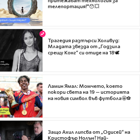
притежават технология за
телепортация!"😯💥
Трагедия разтърси Холивуд:
Младата звезда от „Годзила
срещу Конг“ си отиде на 18🕊️
Ламин Ямал: Момчето, което
покори света на 19 — историята
на новия символ във футбола🤩⚽
Защо Ахил липсва от „Одисей“ на
Кристофър Нолън? Най-