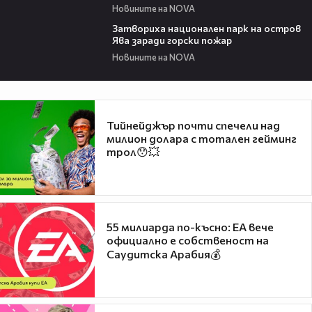
Новините на NOVA
00:50
Затвориха национален парк на остров
Ява заради горски пожар
Новините на NOVA
Тийнейджър почти спечели над
милион долара с тотален гейминг
трол😯💥
55 милиарда по-късно: EA вече
официално е собственост на
Саудитска Арабия💰