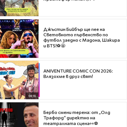
Джъстин Бийбър ще пее на
Световното първенство по
футбол заедно с Мадона, Шакира
и BTS!⚽🤩
ANIVENTURE COMIC CON 2026:
Влязохме в друг свят!
08:16
Бербо смени терена: от „Олд
Трафорд“ директно на
театралната сцена👀⚽