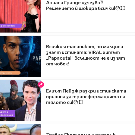
Ариана Гранде изчезва?!
Решението ѝ шокира всички!😯💥
Всички я тананикат, но малцина
знаят истината: VIRAL хитът
„Papaoutai“ всъщност не е изпят
от човек!
Елиът Пейдж разкри истинската
причина за трансформацията на
тялото си!😯💥
Травис Скот получи подарък