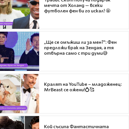
мечта от Холанд — всеки
футболен фен би го искал! 🤩
„Ще се омъжиш ли за мен?“: Фен
предложи брак на Зендая, а тя
отвърна само с три думи😅
Кралят на YouTube – младоженец:
MrBeast се ожени!💍🥰
Кой съсипа Фантастичната