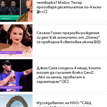
четворка? Майлс Телър
проговаря десетилетие по-късно
🎬👀💥
Селена Гомес празнува рождения
си ден: Как момичето от „Disney“
се превърна в световна икона🤩🎂
Джон Сина сподели 4 неща, които
могат да съсипят всяко GenZ:
„Ако ги имаш, провалът е
гарантиран“🧐💥
Изследовател на НЛО: "САЩ