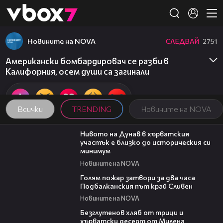
Member of
👾
Новините на NOVA
СЛЕДВАЙ
2751
Американски бомбардировач се разби в
Калифорния, осем души са загинали
Всички
TRENDING
Новините на NOVA
05:15
Нивото на Дунав в хърватския
участък е близко до историческия си
минимум
Новините на NOVA
00:36
Голям пожар затвори за два часа
Подбалканския път край Сливен
Новините на NOVA
16:02
Безглутенов хляб от трици и
хърватски десерт от Милена