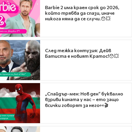
Barbie 2 има краен срок до 2026,
който трябва да спази, иначе
никога няма да се случи.😯💥
След тежка контузия: Дейв
Батиста е новият Кратос!😯💥
„Спайдър-мен: Нов ден“ буквално
взриви кината у нас – ето защо
всички говорят за него👀🎬