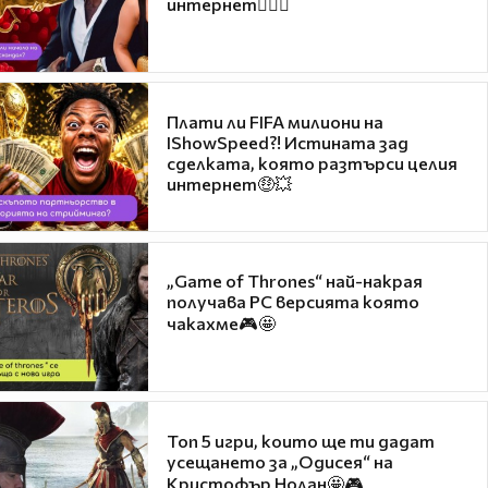
интернет❤️‍🔥🔥
Плати ли FIFA милиони на
IShowSpeed?! Истината зад
сделката, която разтърси целия
интернет🤑💥
„Game of Thrones“ най-накрая
получава PC версията която
чакахме🎮🤩
Топ 5 игри, които ще ти дадат
усещането за „Одисея“ на
Кристофър Нолан🤩🎮