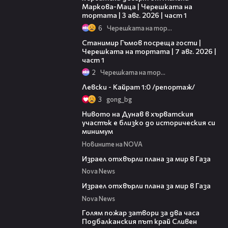
Маркова-Маца | Черешката на
тортата | 3 авг. 2026 | част 1
6
Черешката на тортата
16:22
Станимир Гъмов посреща гости |
Черешката на тортата | 7 авг. 2026 |
част 1
2
Черешката на тортата
05:57
Левски - Кайрат 1:0 /репортаж/
3
gong_bg
05:15
Нивото на Дунав в хърватския
участък е близко до историческия си
минимум
Новините на NOVA
00:46
Израел отхвърли плана за мир в Газа
Nova News
00:46
Израел отхвърли плана за мир в Газа
Nova News
00:36
Голям пожар затвори за два часа
Подбалканския път край Сливен