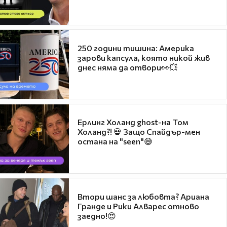
250 години тишина: Америка
зарови капсула, която никой жив
днес няма да отвори👀💥
Ерлинг Холанд ghost-на Том
Холанд?! 💀 Защо Спайдър-мен
остана на "seen"😅
Втори шанс за любовта? Ариана
Гранде и Рики Алварес отново
заедно!😍