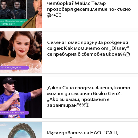
четворка? Майлс Телър
проговаря десетилетие по-късно
🎬👀💥
Селена Гомес празнува рождения
си ден: Как момичето от „Disney“
се превърна в световна икона🤩🎂
Джон Сина сподели 4 неща, които
могат да съсипят всяко GenZ:
„Ако ги имаш, провалът е
гарантиран“🧐💥
Изследовател на НЛО: "САЩ