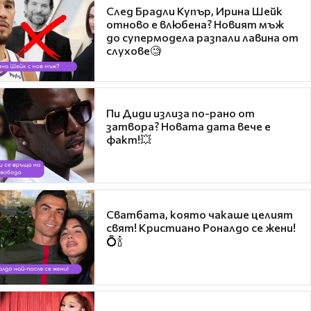
След Брадли Купър, Ирина Шейк
отново е влюбена? Новият мъж
до супермодела разпали лавина от
слухове🧐
Пи Диди излиза по-рано от
затвора? Новата дата вече е
факт!💥
Сватбата, която чакаше целият
свят! Кристиано Роналдо се жени!
💍🍾