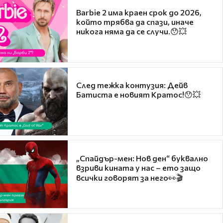
Barbie 2 има краен срок до 2026,
който трябва да спази, иначе
никога няма да се случи.😯💥
След тежка контузия: Дейв
Батиста е новият Кратос!😯💥
„Спайдър-мен: Нов ден“ буквално
взриви кината у нас – ето защо
всички говорят за него👀🎬