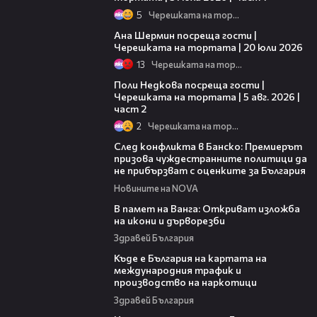
5
Черешката на тортата
19:47
Ана Шермин посреща гости |
Черешката на тортата | 20 юли 2026
13
Черешката на тортата
13:03
Поли Недкова посреща гости |
Черешката на тортата | 5 авг. 2026 |
част 2
2
Черешката на тортата
08:08
След конфликта в Банско: Премиерът
призова чуждестранните политици да
не прибързват с оценките за България
Новините на NOVA
07:17
В памет на Ванга: Откриват изложба
на икони и дърворезби
Здравей България
09:25
Къде е България на картата на
международния трафик и
производство на наркотици
Здравей България
00:46