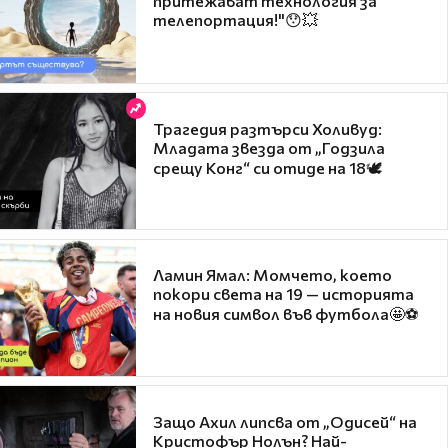
притежават технология за
телепортация!"😯💥
Трагедия разтърси Холивуд:
Младата звезда от „Годзила
срещу Конг“ си отиде на 18🕊️
Ламин Ямал: Момчето, което
покори света на 19 — историята
на новия символ във футбола🤩⚽
Защо Ахил липсва от „Одисей“ на
Кристофър Нолън? Най-