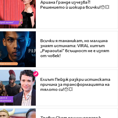
Ариана Гранде изчезва?!
Решението ѝ шокира всички!😯💥
Всички я тананикат, но малцина
знаят истината: VIRAL хитът
„Papaoutai“ всъщност не е изпят
от човек!
Елиът Пейдж разкри истинската
причина за трансформацията на
тялото си!😯💥
Травис Скот получи подарък