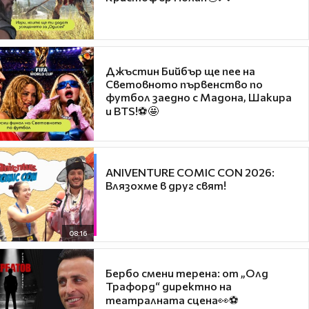
Джъстин Бийбър ще пее на
Световното първенство по
футбол заедно с Мадона, Шакира
и BTS!⚽🤩
ANIVENTURE COMIC CON 2026:
Влязохме в друг свят!
08:16
Бербо смени терена: от „Олд
Трафорд“ директно на
театралната сцена👀⚽