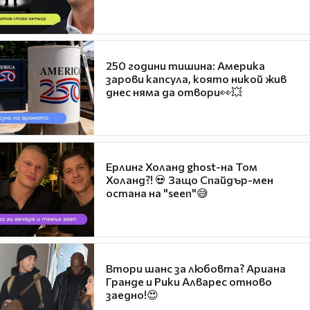
250 години тишина: Америка
зарови капсула, която никой жив
днес няма да отвори👀💥
Ерлинг Холанд ghost-на Том
Холанд?! 💀 Защо Спайдър-мен
остана на "seen"😅
Втори шанс за любовта? Ариана
Гранде и Рики Алварес отново
заедно!😍