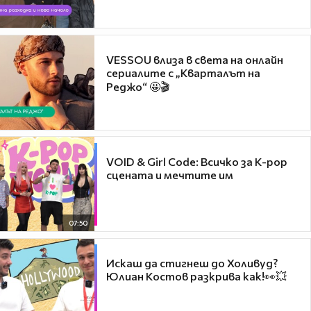
VESSOU влиза в света на онлайн
сериалите с „Кварталът на
Реджо“ 🤩🎬
VOID & Girl Code: Всичко за K-pop
сцената и мечтите им
07:50
Искаш да стигнеш до Холивуд?
Юлиан Костов разкрива как!👀💥