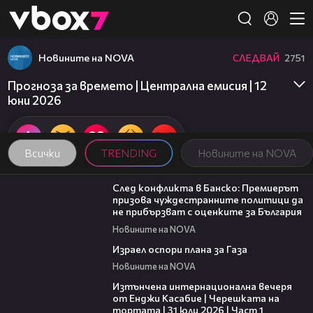
Member of
👾
Новините на NOVA
СЛЕДВАЙ
2751
Прогноза за времето | Централна емисия | 12
юни 2026
Всички
TRENDING
Новините на NOVA
08:08
След конфликта в Банско: Премиерът
призова чуждестранните политици да
не прибързват с оценките за България
Новините на NOVA
00:46
Израел оспори плана за Газа
Новините на NOVA
18:07
Изтънчена интернационална вечеря
от Енджи Касабие | Черешката на
тортата | 31 юли 2026 | Част 1