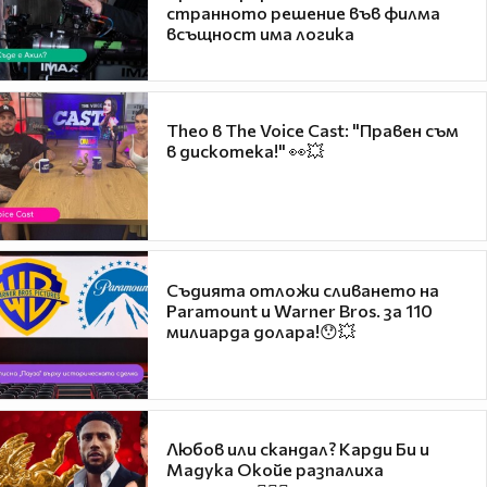
странното решение във филма
всъщност има логика
Theo в The Voice Cast: "Правен съм
в дискотека!" 👀💥
Съдията отложи сливането на
Paramount и Warner Bros. за 110
милиарда долара!😯💥
Любов или скандал? Карди Би и
Мадука Окойе разпалиха