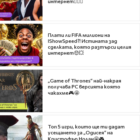
интернет❤️‍🔥🔥
Плати ли FIFA милиони на
IShowSpeed?! Истината зад
сделката, която разтърси целия
интернет🤑💥
„Game of Thrones“ най-накрая
получава PC версията която
чакахме🎮🤩
Топ 5 игри, които ще ти дадат
усещането за „Одисея“ на
Кристофър Нолан🤩🎮