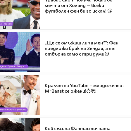
мечта от Холанд — всеки
футболен фен би го искал! 🤩
„Ще се омъжиш ли за мен?“: Фен
предложи брак на Зендая, а тя
отвърна само с три думи😅
Кралят на YouTube – младоженец:
MrBeast се ожени!💍🥰
Кой съсипа Фантастичната