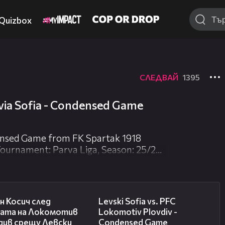
Quizbox
СЛЕДВАЙ
1395
avia Sofia - Condensed Game
ensed Game from FK Spartak 1918
Tournament: Parva Liga, Season: 25/26,
na, TeamB: Slavia Sofia, TeamAction: ,
me: , Parameters:
03:47
20:09
н Косич след
Levski Sofia vs. PFC
бата на Локомотив
Lokomotiv Plovdiv -
див срещу Левски
Condensed Game