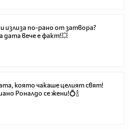
и излиза по-рано от затвора?
 дата вече е факт!💥
та, която чакаше целият свят!
ано Роналдо се жени!💍🍾