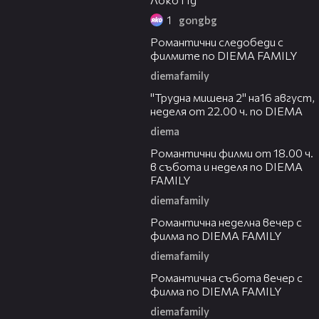
1
gongbg
00:31
Романтични следобеди с
филмите по DIEMA FAMILY
diemafamily
00:31
"Трудна мишена 2" на16 август,
неделя от 22.00 ч. по DIEMA
diema
00:36
Романтични филми от 18.00 ч.
в събота и неделя по DIEMA
FAMILY
diemafamily
00:21
Романтичнa неделна вечер с
филма по DIEMA FAMILY
diemafamily
00:20
Романтичнa събота вечер с
филма по DIEMA FAMILY
diemafamily