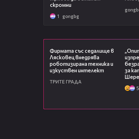
скромни
gongb
1
gongbg
00:06
Фирмата със седалище в
„Опит
Лясковец внедрява
изпр
роботизирана техника и
безр
изкуствен интелект
за к
Шере
ТРИТЕ ГРАДА
5