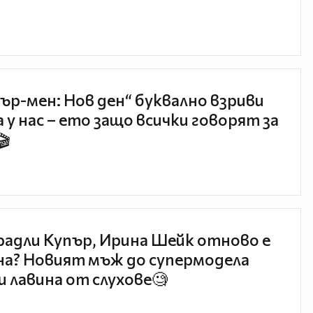
ър-мен: Нов ден“ буквално взриви
 у нас – ето защо всички говорят за
🎬
радли Купър, Ирина Шейк отново е
а? Новият мъж до супермодела
и лавина от слухове🧐