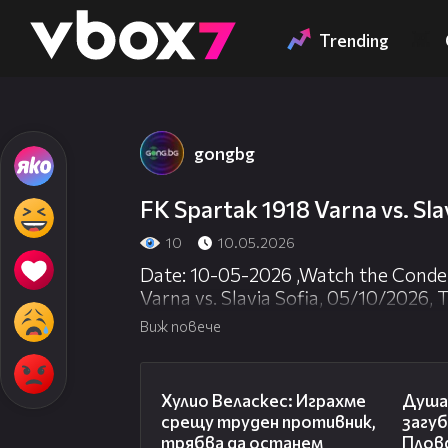
Member of
👾
Trending
gongbg
FK Spartak 1918 Varna vs. Sl
10
10.05.2026
Date: 10-05-2026 ,Watch the Cond
Varna vs. Slavia Sofia, 05/10/2026, 
Action: , TeamA: FK Spartak 1918 Var
Виж повече
Half: , PlayerName: , ClockTi
07:38
Хулио Веласкес: Играхме
Душа
срещу труден противник,
загу
трябва да останем
Плов