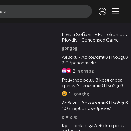
20:09
Levski Sofia vs. PFC Lokomotiv
Plovdiv - Condensed Game
gongbg
06:10
Левски - Локомотив Пловдив
2:0 /репортаж/
2
gongbg
01:14
Рейналдо реши в края спора
срещу Локомотив Пловдив
1
gongbg
02:57
Левски - Локомотив Пловдив
1:0 /първо полувреме/
gongbg
01:07
Кусо откри за Левски срещу
Локо Пд