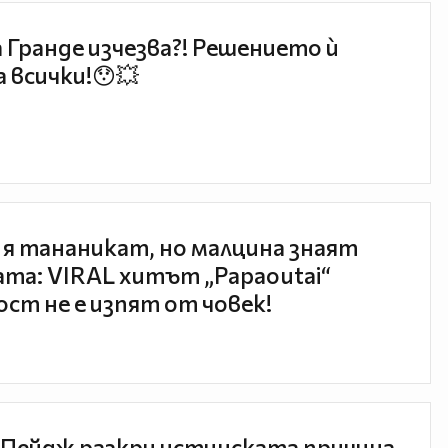
 Гранде изчезва?! Решението ѝ
 всички!😯💥
 я тананикат, но малцина знаят
та: VIRAL хитът „Papaoutai“
ст не е изпят от човек!
Пейдж разкри истинската причина