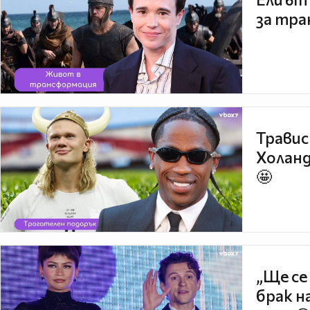
за тра
Травис
Холанд
🤩
„Ще се
брак н