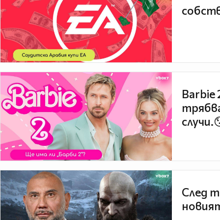
собств
Barbie
трябва
случи.
След т
новият