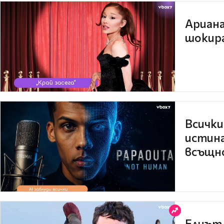
Ариана
шокира
Всички
истина
всъщно
Елиът 