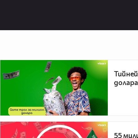
Тийней
долара
55 мил