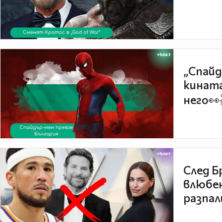
„Спайд
кината
него👀
След Б
влюбен
разпал