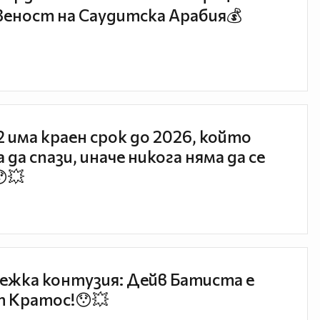
еност на Саудитска Арабия💰
 2 има краен срок до 2026, който
 да спази, иначе никога няма да се
😯💥
ежка контузия: Дейв Батиста е
 Кратос!😯💥