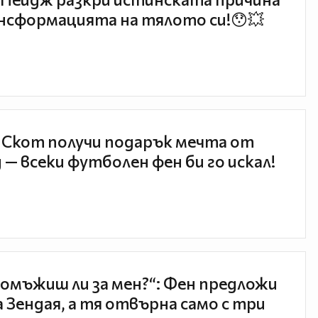
нсформацията на тялото си!😯💥
 Скот получи подарък мечта от
 — всеки футболен фен би го искал!
 омъжиш ли за мен?“: Фен предложи
а Зендая, а тя отвърна само с три