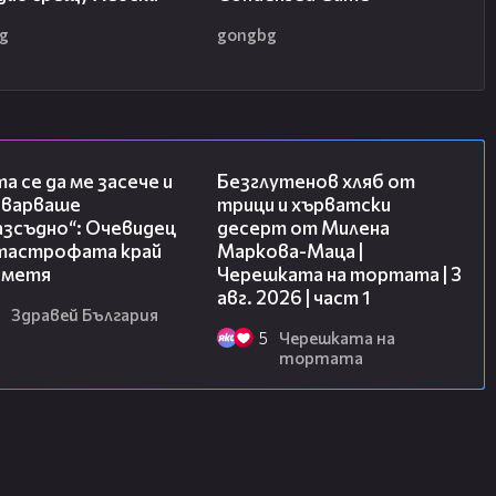
g
gongbg
06:38
16:02
а се да ме засече и
Безглутенов хляб от
еварваше
трици и хърватски
азсъдно“: Очевидец
десерт от Милена
атастрофата край
Маркова-Маца |
метя
Черешката на тортата | 3
авг. 2026 | част 1
Здравей България
5
Черешката на
тортата