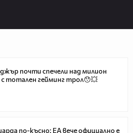
джър почти спечели над милион
 с тотален гейминг трол😯💥
иарда по-късно: EA вече официално е