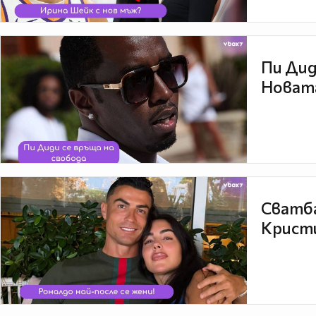
Пи Дид
Новата
Сватба
Кристи