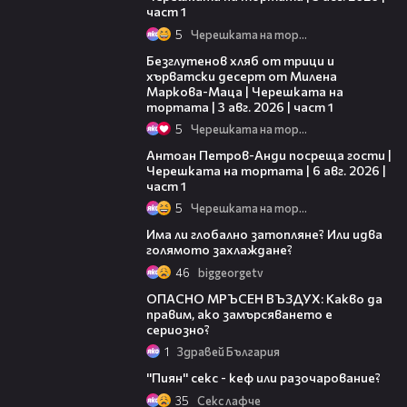
част 1
5
Черешката на тортата
16:02
Безглутенов хляб от трици и
хърватски десерт от Милена
Маркова-Маца | Черешката на
тортата | 3 авг. 2026 | част 1
5
Черешката на тортата
19:09
Антоан Петров-Анди посреща гости |
Черешката на тортата | 6 авг. 2026 |
част 1
5
Черешката на тортата
02:49
Има ли глобално затопляне? Или идва
голямото захлаждане?
46
biggeorgetv
11:40
ОПАСНО МРЪСЕН ВЪЗДУХ: Какво да
правим, ако замърсяването е
сериозно?
1
Здравей България
07:49
''Пиян'' секс - кеф или разочарование?
35
Секс лафче