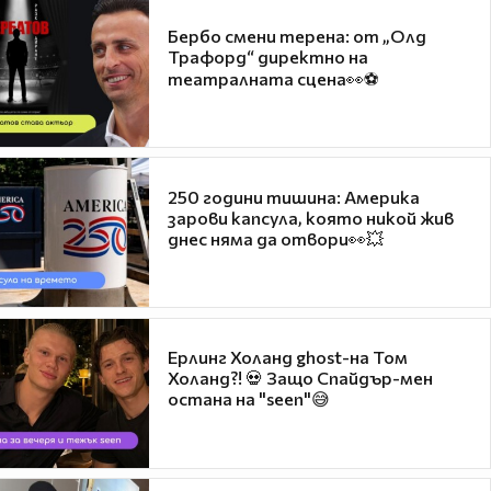
Бербо смени терена: от „Олд
Трафорд“ директно на
театралната сцена👀⚽
250 години тишина: Америка
зарови капсула, която никой жив
днес няма да отвори👀💥
Ерлинг Холанд ghost-на Том
Холанд?! 💀 Защо Спайдър-мен
остана на "seen"😅