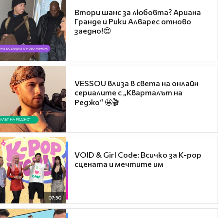
Втори шанс за любовта? Ариана
Гранде и Рики Алварес отново
заедно!😍
VESSOU влиза в света на онлайн
сериалите с „Кварталът на
Реджо“ 🤩🎬
VOID & Girl Code: Всичко за K-pop
сцената и мечтите им
07:50