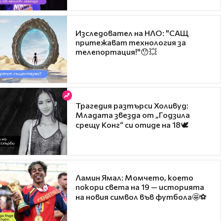
Изследовател на НЛО: "САЩ
притежават технология за
телепортация!"😯💥
Трагедия разтърси Холивуд:
Младата звезда от „Годзила
срещу Конг“ си отиде на 18🕊️
Ламин Ямал: Момчето, което
покори света на 19 — историята
на новия символ във футбола🤩⚽