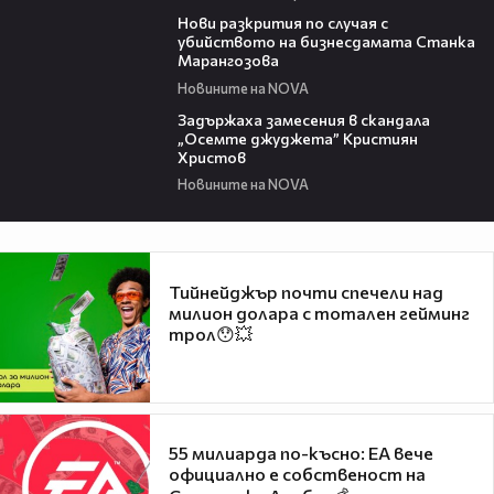
00:33
Нови разкрития по случая с
убийството на бизнесдамата Станка
Марангозова
Новините на NOVA
00:35
Задържаха замесения в скандала
„Осемте джуджета” Кристиян
Христов
Новините на NOVA
Тийнейджър почти спечели над
милион долара с тотален гейминг
трол😯💥
55 милиарда по-късно: EA вече
официално е собственост на