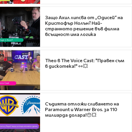
Защо Ахил липсва от „Одисей“ на
Кристофър Нолън? Най-
странното решение във филма
всъщност има логика
Theo в The Voice Cast: "Правен съм
в дискотека!" 👀💥
Съдията отложи сливането на
Paramount и Warner Bros. за 110
милиарда долара!😯💥