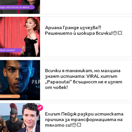
Ариана Гранде изчезва?!
Решението ѝ шокира всички!😯💥
Всички я тананикат, но малцина
знаят истината: VIRAL хитът
„Papaoutai“ всъщност не е изпят
от човек!
Елиът Пейдж разкри истинската
причина за трансформацията на
тялото си!😯💥