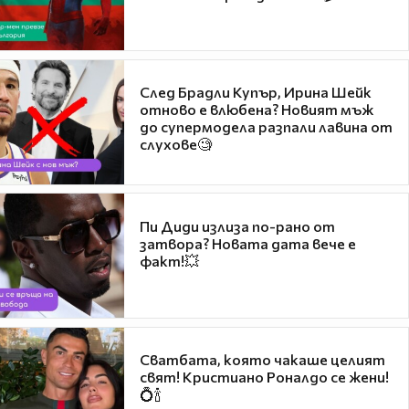
След Брадли Купър, Ирина Шейк
отново е влюбена? Новият мъж
до супермодела разпали лавина от
слухове🧐
Пи Диди излиза по-рано от
затвора? Новата дата вече е
факт!💥
Сватбата, която чакаше целият
свят! Кристиано Роналдо се жени!
💍🍾