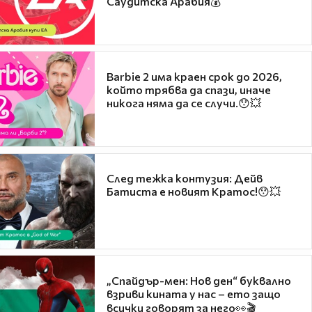
Саудитска Арабия💰
Barbie 2 има краен срок до 2026,
който трябва да спази, иначе
никога няма да се случи.😯💥
След тежка контузия: Дейв
Батиста е новият Кратос!😯💥
„Спайдър-мен: Нов ден“ буквално
взриви кината у нас – ето защо
всички говорят за него👀🎬