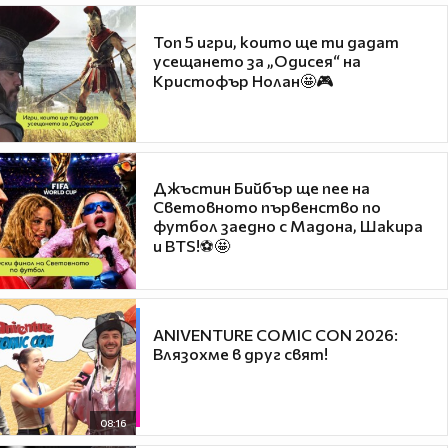
Топ 5 игри, които ще ти дадат
усещането за „Одисея“ на
Кристофър Нолан🤩🎮
Джъстин Бийбър ще пее на
Световното първенство по
футбол заедно с Мадона, Шакира
и BTS!⚽🤩
ANIVENTURE COMIC CON 2026:
Влязохме в друг свят!
08:16