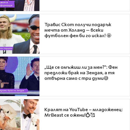
Травис Скот получи подарък
мечта от Холанд — всеки
футболен фен би го искал! 🤩
„Ще се омъжиш ли за мен?“: Фен
предложи брак на Зендая, а тя
отвърна само с три думи😅
Кралят на YouTube – младоженец:
MrBeast се ожени!💍🥰