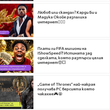
Любов или скандал? Карди Би и
Мадука Окойе разпалиха
интернет❤️‍🔥🔥
Плати ли FIFA милиони на
IShowSpeed?! Истината зад
сделката, която разтърси целия
интернет🤑💥
„Game of Thrones“ най-накрая
получава PC версията която
чакахме🎮🤩