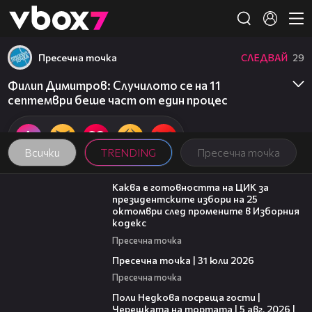
Member of
👾
Пресечна точка
СЛЕДВАЙ
29
Филип Димитров: Случилото се на 11
септември беше част от един процес
Всички
TRENDING
Пресечна точка
14:16
Каква е готовността на ЦИК за
президентските избори на 25
октомври след промените в Изборния
кодекс
Пресечна точка
39:22
Пресечна точка | 31 юли 2026
Пресечна точка
19:25
Поли Недкова посреща гости |
Черешката на тортата | 5 авг. 2026 |