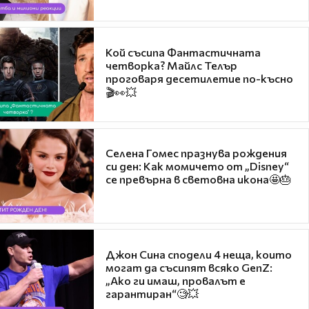
Кой съсипа Фантастичната
четворка? Майлс Телър
проговаря десетилетие по-късно
🎬👀💥
Селена Гомес празнува рождения
си ден: Как момичето от „Disney“
се превърна в световна икона🤩🎂
Джон Сина сподели 4 неща, които
могат да съсипят всяко GenZ:
„Ако ги имаш, провалът е
гарантиран“🧐💥