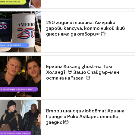
250 години тишина: Америка
зарови капсула, която никой жив
днес няма да отвори👀💥
Ерлинг Холанд ghost-на Том
Холанд?! 💀 Защо Спайдър-мен
остана на "seen"😅
Втори шанс за любовта? Ариана
Гранде и Рики Алварес отново
заедно!😍