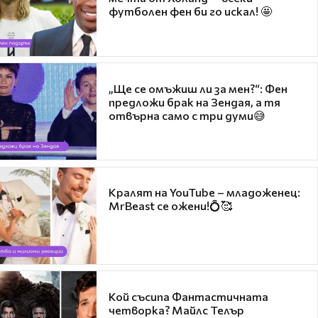
футболен фен би го искал! 🤩
„Ще се омъжиш ли за мен?“: Фен
предложи брак на Зендая, а тя
отвърна само с три думи😅
Кралят на YouTube – младоженец:
MrBeast се ожени!💍🥰
Кой съсипа Фантастичната
четворка? Майлс Телър