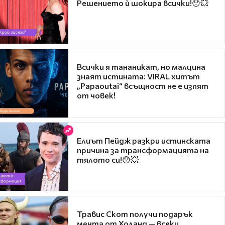
Решението ѝ шокира всички!😯💥
Всички я тананикат, но малцина
знаят истината: VIRAL хитът
„Papaoutai“ всъщност не е изпят
от човек!
Елиът Пейдж разкри истинската
причина за трансформацията на
тялото си!😯💥
Травис Скот получи подарък
мечта от Холанд — всеки