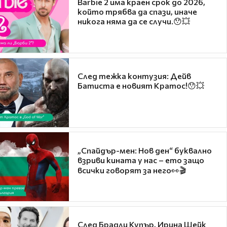
Barbie 2 има краен срок до 2026,
който трябва да спази, иначе
никога няма да се случи.😯💥
След тежка контузия: Дейв
Батиста е новият Кратос!😯💥
„Спайдър-мен: Нов ден“ буквално
взриви кината у нас – ето защо
всички говорят за него👀🎬
След Брадли Купър, Ирина Шейк