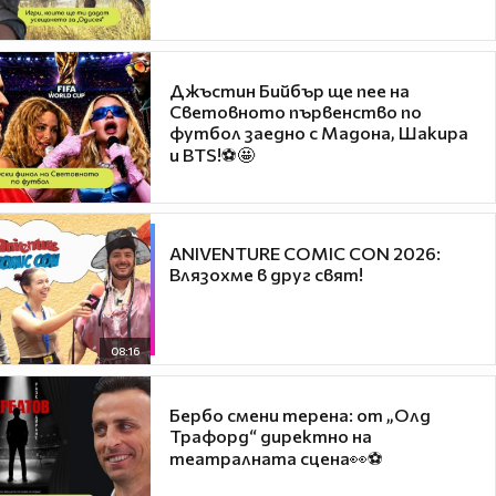
Джъстин Бийбър ще пее на
Световното първенство по
футбол заедно с Мадона, Шакира
и BTS!⚽🤩
ANIVENTURE COMIC CON 2026:
Влязохме в друг свят!
08:16
Бербо смени терена: от „Олд
Трафорд“ директно на
театралната сцена👀⚽