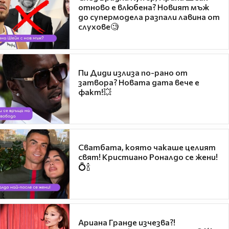
отново е влюбена? Новият мъж
до супермодела разпали лавина от
слухове🧐
Пи Диди излиза по-рано от
затвора? Новата дата вече е
факт!💥
Сватбата, която чакаше целият
свят! Кристиано Роналдо се жени!
💍🍾
Ариана Гранде изчезва?!