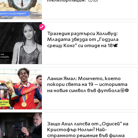
Трагедия разтърси Холивуд:
Младата звезда от „Годзила
срещу Конг“ си отиде на 18🕊️
Ламин Ямал: Момчето, което
покори света на 19 — историята
на новия символ във футбола🤩⚽
Защо Ахил липсва от „Одисей“ на
Кристофър Нолън? Най-
странното решение във филма