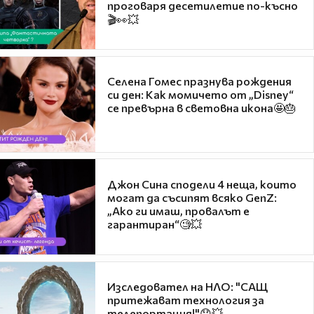
проговаря десетилетие по-късно
🎬👀💥
Селена Гомес празнува рождения
си ден: Как момичето от „Disney“
се превърна в световна икона🤩🎂
Джон Сина сподели 4 неща, които
могат да съсипят всяко GenZ:
„Ако ги имаш, провалът е
гарантиран“🧐💥
Изследовател на НЛО: "САЩ
притежават технология за
телепортация!"😯💥