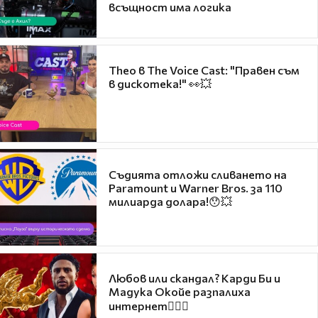
всъщност има логика
Theo в The Voice Cast: "Правен съм
в дискотека!" 👀💥
Съдията отложи сливането на
Paramount и Warner Bros. за 110
милиарда долара!😯💥
Любов или скандал? Карди Би и
Мадука Окойе разпалиха
интернет❤️‍🔥🔥