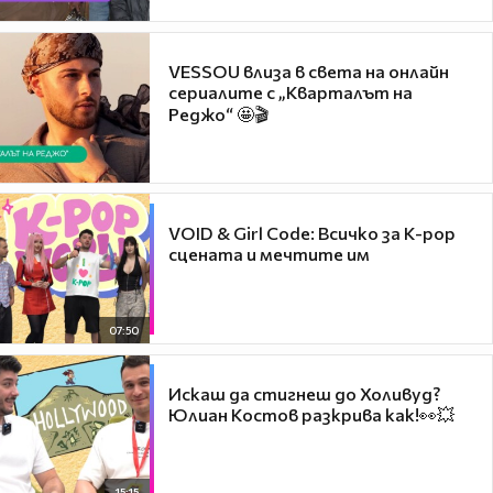
VESSOU влиза в света на онлайн
сериалите с „Кварталът на
Реджо“ 🤩🎬
VOID & Girl Code: Всичко за K-pop
сцената и мечтите им
07:50
Искаш да стигнеш до Холивуд?
Юлиан Костов разкрива как!👀💥
15:15