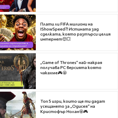
Плати ли FIFA милиони на
IShowSpeed?! Истината зад
сделката, която разтърси целия
интернет🤑💥
„Game of Thrones“ най-накрая
получава PC версията която
чакахме🎮🤩
Топ 5 игри, които ще ти дадат
усещането за „Одисея“ на
Кристофър Нолан🤩🎮