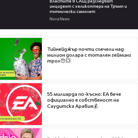
Властите в САЩ разследват
инцидент с хеликоптера на Тръмп и
пътнически самолет
Nova News
Тийнейджър почти спечели над
милион долара с тотален гейминг
трол😯💥
55 милиарда по-късно: EA вече
официално е собственост на
Саудитска Арабия💰