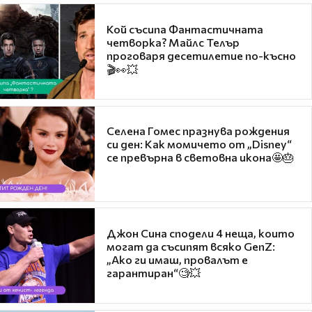
Кой съсипа Фантастичната
четворка? Майлс Телър
проговаря десетилетие по-късно
🎬👀💥
Селена Гомес празнува рождения
си ден: Как момичето от „Disney“
се превърна в световна икона🤩🎂
Джон Сина сподели 4 неща, които
могат да съсипят всяко GenZ:
„Ако ги имаш, провалът е
гарантиран“🧐💥