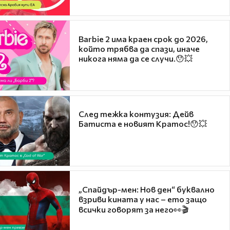
Barbie 2 има краен срок до 2026,
който трябва да спази, иначе
никога няма да се случи.😯💥
След тежка контузия: Дейв
Батиста е новият Кратос!😯💥
„Спайдър-мен: Нов ден“ буквално
взриви кината у нас – ето защо
всички говорят за него👀🎬