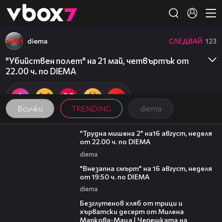
Member of
👾
diema
СЛЕДВАЙ
123
"Убийствен полет" на 21 май, четвъртък от
22.00 ч. по DIEMA
Всички
TRENDING
diema
00:31
"Трудна мишена 2" на16 август, неделя
от 22.00 ч. по DIEMA
diema
00:33
"Внезапна смърт" на 16 август, неделя
от 19:50 ч. по DIEMA
diema
15:35
Безглутенов хляб от трици и
хърватски десерт от Милена
Маркова-Маца | Черешката на