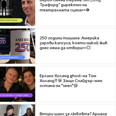
Трафорд“ директно на
театралната сцена👀⚽
250 години тишина: Америка
зарови капсула, която никой жив
днес няма да отвори👀💥
Ерлинг Холанд ghost-на Том
Холанд?! 💀 Защо Спайдър-мен
остана на "seen"😅
Втори шанс за любовта? Ариана