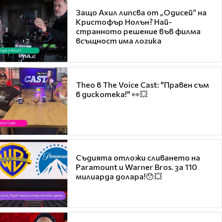
Защо Ахил липсва от „Одисей“ на
Кристофър Нолън? Най-
странното решение във филма
всъщност има логика
Theo в The Voice Cast: "Правен съм
в дискотека!" 👀💥
Съдията отложи сливането на
Paramount и Warner Bros. за 110
милиарда долара!😯💥