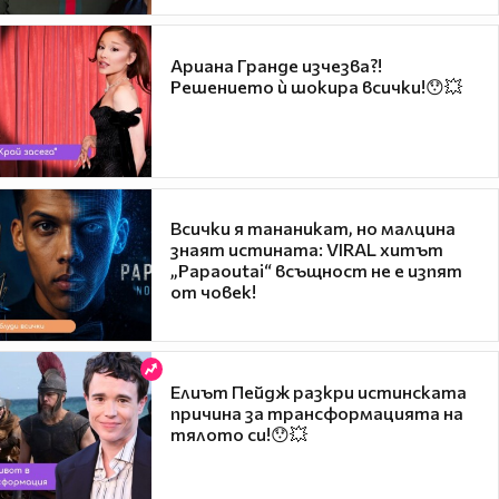
Ариана Гранде изчезва?!
Решението ѝ шокира всички!😯💥
Всички я тананикат, но малцина
знаят истината: VIRAL хитът
„Papaoutai“ всъщност не е изпят
от човек!
Елиът Пейдж разкри истинската
причина за трансформацията на
тялото си!😯💥