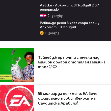
06:10
Левски - Локомотив Пловдив 2:0 /
репортаж/
2
gongbg
01:14
Рейналдо реши в края спора срещу
Локомотив Пловдив
1
gongbg
Тийнейджър почти спечели над
милион долара с тотален гейминг
трол😯💥
55 милиарда по-късно: EA вече
официално е собственост на
Саудитска Арабия💰