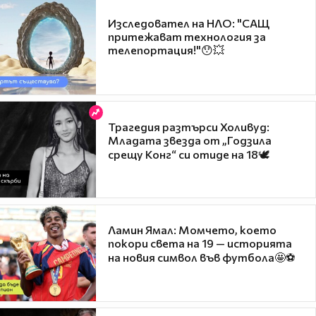
Изследовател на НЛО: "САЩ
притежават технология за
телепортация!"😯💥
Трагедия разтърси Холивуд:
Младата звезда от „Годзила
срещу Конг“ си отиде на 18🕊️
Ламин Ямал: Момчето, което
покори света на 19 — историята
на новия символ във футбола🤩⚽