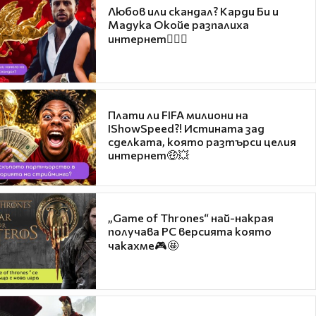
Любов или скандал? Карди Би и
Мадука Окойе разпалиха
интернет❤️‍🔥🔥
Плати ли FIFA милиони на
IShowSpeed?! Истината зад
сделката, която разтърси целия
интернет🤑💥
„Game of Thrones“ най-накрая
получава PC версията която
чакахме🎮🤩