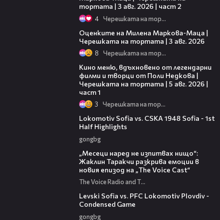
тортата | 3 авг. 2026 | част 2
4
Черешката на тортата
14:06
Оценките на Милена Маркова-Маца |
Черешката на тортата | 3 авг. 2026
8
Черешката на тортата
15:39
Кино меню, вдъхновено от легендарни
филми и творци от Поли Недкова |
Черешката на тортата | 5 авг. 2026 |
част 1
3
Черешката на тортата
02:59
Lokomotiv Sofia vs. CSKA 1948 Sofia - 1st
Half Highlights
gongbg
01:13:23
„Месеци наред не изпитвах нищо“:
Жаклин Таракчи разкрива емоции в
новия епизод на „The Voice Cast“
The Voice Radio and TV Bulgaria
20:09
Levski Sofia vs. PFC Lokomotiv Plovdiv -
Condensed Game
gongbg