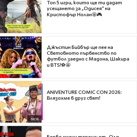
Топ 5 игри, които ще ти дадат
усещането за „Одисея“ на
Кристофър Нолан🤩🎮
Джъстин Бийбър ще пее на
Световното първенство по
футбол заедно с Мадона, Шакира
и BTS!⚽🤩
ANIVENTURE COMIC CON 2026:
Влязохме в друг свят!
08:16
Бербо смени терена: от „Олд