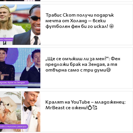
Травис Скот получи подарък
мечта от Холанд — всеки
футболен фен би го искал! 🤩
„Ще се омъжиш ли за мен?“: Фен
предложи брак на Зендая, а тя
отвърна само с три думи😅
Кралят на YouTube – младоженец:
MrBeast се ожени!💍🥰