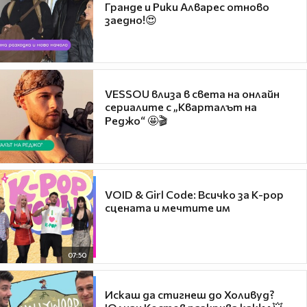
Гранде и Рики Алварес отново
заедно!😍
VESSOU влиза в света на онлайн
сериалите с „Кварталът на
Реджо“ 🤩🎬
VOID & Girl Code: Всичко за K-pop
сцената и мечтите им
07:50
Искаш да стигнеш до Холивуд?