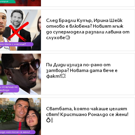
След Брадли Купър, Ирина Шейк
отново е влюбена? Новият мъж
до супермодела разпали лавина от
слухове🧐
Пи Диди излиза по-рано от
затвора? Новата дата вече е
факт!💥
Сватбата, която чакаше целият
свят! Кристиано Роналдо се жени!
💍🍾