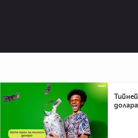
Тийней
долара