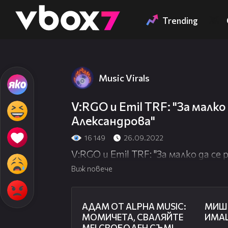
Member of
👾
Trending
Music Virals
V:RGO и Emil TRF: "За малко
Александрова"
16 149
26.09.2022
V:RGO и Emil TRF: "За малко да се
Виж повече
05:15
АДАМ ОТ ALPHA MUSIC:
МИШЕ
МОМИЧЕТА, СВАЛЯЙТЕ
ИМАШ
МЕ! СВОБОДЕН СЪМ!