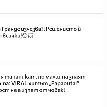
 Гранде изчезва?! Решението ѝ
 всички!😯💥
 я тананикат, но малцина знаят
та: VIRAL хитът „Papaoutai“
ст не е изпят от човек!