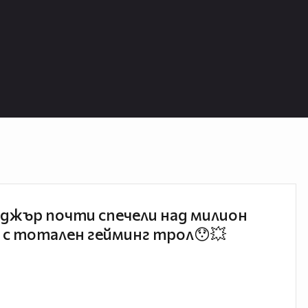
джър почти спечели над милион
 с тотален гейминг трол😯💥