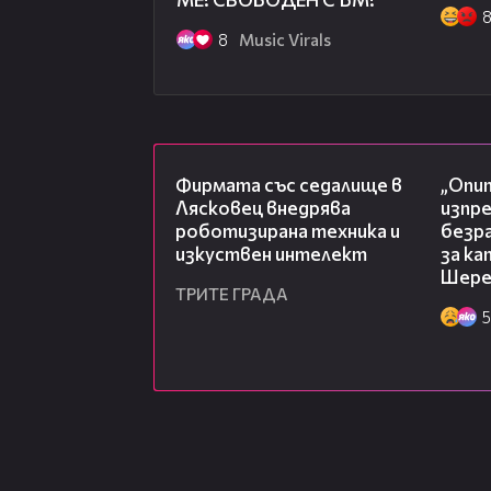
8
Music Virals
00:06
Фирмата със седалище в
„Опит
Лясковец внедрява
изпр
роботизирана техника и
безр
изкуствен интелект
за к
Шере
ТРИТЕ ГРАДА
5