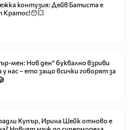
ежка контузия: Дейв Батиста е
 Кратос!😯💥
ър-мен: Нов ден“ буквално взриви
 у нас – ето защо всички говорят за
🎬
радли Купър, Ирина Шейк отново е
а? Новият мъж до супермодела