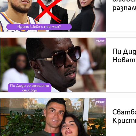
разпал
Пи Дид
Новата
Сватба
Кристи