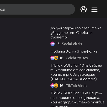
03:45
Джули Марули по следите на
звездите от "С река на
сърцето"
15
Social Virals
01:40
Новата вълна в попфолка
16
Celebrity Box
02:47
TikTok БОГ: Топ 10 на вайръл
тиктоците от седмицата,
които трябва да гледаш
(ВАСКО ЖАБАТА edition)
16
TikTok Virals
01:58
TikTok БОГ: Топ 10 на вайръл
тиктоците от седмицата,
които задължително трябва
да гледаш