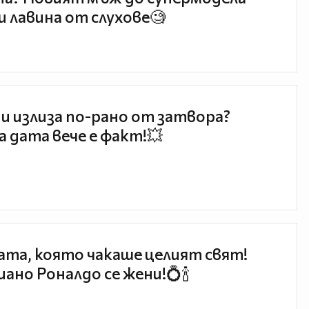
и лавина от слухове🧐
и излиза по-рано от затвора?
 дата вече е факт!💥
та, която чакаше целият свят!
ано Роналдо се жени!💍🍾