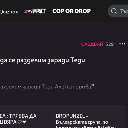
Quizbox
СЛЕДВАЙ
629
 да се разделим заради Теди
 разделим заради Теди Александрова!"
04:10
01:01
Л : ТРЯБВА ДА
BROPUNZEL -
 ВЯРА 🤍❤
Българската група, по
която цял свят е влюбен