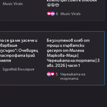
8
Music Virals
🤩🤪😍
6
Music Virals
06:38
16:02
а се да ме засече и
Безглутенов хляб от
еварваше
трици и хърватски
азсъдно“: Очевидец
десерт от Милена
атастрофата край
Маркова-Маца |
метя
Черешката на тортата | 3
авг. 2026 | част 1
Здравей България
5
Черешката на
тортата