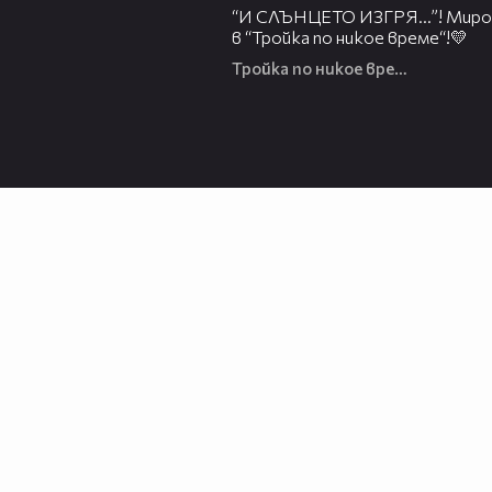
“И СЛЪНЦЕТО ИЗГРЯ…”! Миро
в “Тройка по никое време“!💛
Тройка по никое време