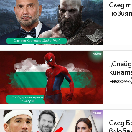
След т
новият
„Спайд
кината
него👀
След Б
влюбен