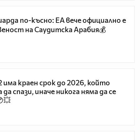
иарда по-късно: EA вече официално е
еност на Саудитска Арабия💰
 2 има краен срок до 2026, който
 да спази, иначе никога няма да се
😯💥