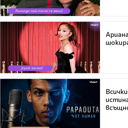
Ариана
шокира
Всички
истина
всъщно