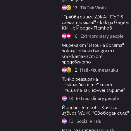
13
TikTok Virals
02:02
"Трябва да има ДЖАНГЪР в
схемата, мила!" - как да бъдем
КИЧ с Йордан Петков
16
Extraordinary people
Мирела от "Игри на волята"
показа опасна близост с
мъжката част от
предаването
12
Най-яките мацки
05:57
Тинко реагира на
"съкилийниците" си от
"Къщата на инфлуенсърите"
13
Extraordinary people
04:03
Йордан Петков - Кича си
избира МЪЖ: "Свободен съм!"
10
Social Virals
Игри за напреднали: Виж