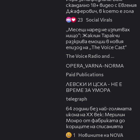
скандално 18+ видео с Евгения
Джаферович, в което е гола
23
Social Virals
01:13:23
„Месеци наред не изпитвах
нищо“: Жаклин Таракчи
разкрива емоции в новия
епизод на „The Voice Cast“
The Voice Radio and TV Bulgaria
00:30
OPERA_VARNA-NORMA
Paid Publications
31:36
ЛЕВСКИ И ЦСКА - НЕ Е
ВРЕМЕ ЗА УМОРА
telegraph
00:38
64 години без най-голямата
икона на XX век: Мерилин
Монро от фабриката до
кориците на списанията
1
Новините на NOVA
43:34