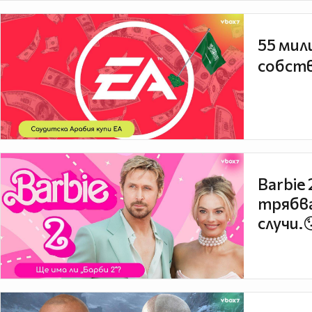
55 мил
собств
Barbie
трябва
случи.