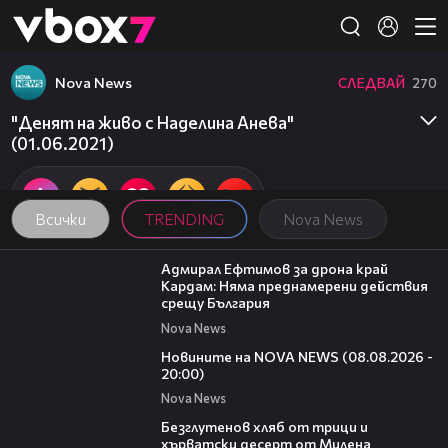
Member of
👾
Nova News
СЛЕДВАЙ
270
"Денят на живо с Наделина Анева"
(01.06.2021)
Всички
TRENDING
Nova News
01:48
Адмирал Ефтимов за дрона край
Кардам: Няма преднамерени действия
срещу България
Nova News
22:47
Новините на NOVA NEWS (08.08.2026 -
20:00)
Nova News
16:02
Безглутенов хляб от трици и
хърватски десерт от Милена