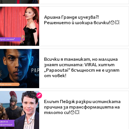
Ариана Гранде изчезва?!
Решението ѝ шокира всички!😯💥
Всички я тананикат, но малцина
знаят истината: VIRAL хитът
„Papaoutai“ всъщност не е изпят
от човек!
Елиът Пейдж разкри истинската
причина за трансформацията на
тялото си!😯💥