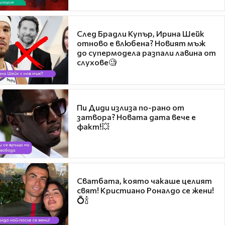
След Брадли Купър, Ирина Шейк
отново е влюбена? Новият мъж
до супермодела разпали лавина от
слухове🧐
Пи Диди излиза по-рано от
затвора? Новата дата вече е
факт!💥
Сватбата, която чакаше целият
свят! Кристиано Роналдо се жени!
💍🍾