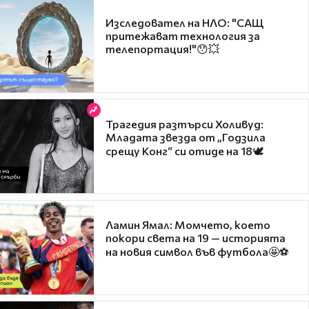
Изследовател на НЛО: "САЩ
притежават технология за
телепортация!"😯💥
Трагедия разтърси Холивуд:
Младата звезда от „Годзила
срещу Конг“ си отиде на 18🕊️
Ламин Ямал: Момчето, което
покори света на 19 — историята
на новия символ във футбола🤩⚽