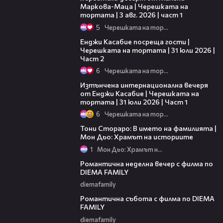
Маркова-Маца | Черешката на
тортата | 3 авг. 2026 | част 1
5
Черешката на тортата
16:45
Енджи Касабие посреща гости |
Черешката на тортата | 31 юли 2026 |
Част 2
6
Черешката на тортата
18:07
Изтънчена интернационална вечеря
от Енджи Касабие | Черешката на
тортата | 31 юли 2026 | Част 1
6
Черешката на тортата
01:17:16
Тони Стораро: В името на фамилията |
Мон Дьо: Храмът на историите
1
Мон Дьо: Храмът на историите
00:20
Романтична неделна вечер с филма по
DIEMA FAMILY
diemafamily
00:21
Романтична събота с филма по DIEMA
FAMILY
diemafamily