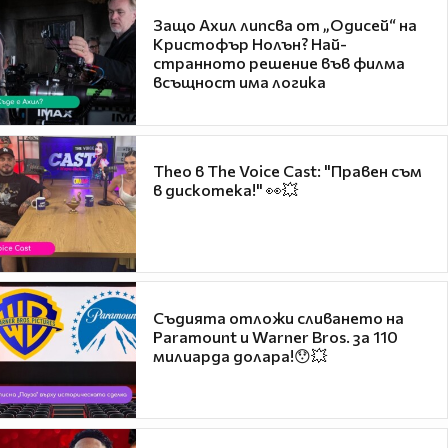
Защо Ахил липсва от „Одисей“ на
Кристофър Нолън? Най-
странното решение във филма
всъщност има логика
Theo в The Voice Cast: "Правен съм
в дискотека!" 👀💥
Съдията отложи сливането на
Paramount и Warner Bros. за 110
милиарда долара!😯💥