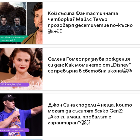
Кой съсипа Фантастичната
четворка? Майлс Телър
проговаря десетилетие по-късно
🎬👀💥
Селена Гомес празнува рождения
си ден: Как момичето от „Disney“
се превърна в световна икона🤩🎂
Джон Сина сподели 4 неща, които
могат да съсипят всяко GenZ:
„Ако ги имаш, провалът е
гарантиран“🧐💥