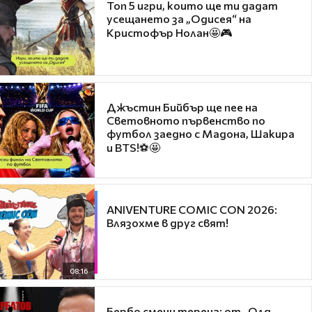
Топ 5 игри, които ще ти дадат
усещането за „Одисея“ на
Кристофър Нолан🤩🎮
Джъстин Бийбър ще пее на
Световното първенство по
футбол заедно с Мадона, Шакира
и BTS!⚽🤩
ANIVENTURE COMIC CON 2026:
Влязохме в друг свят!
08:16
Бербо смени терена: от „Олд