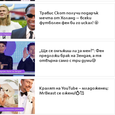
Травис Скот получи подарък
мечта от Холанд — всеки
футболен фен би го искал! 🤩
„Ще се омъжиш ли за мен?“: Фен
предложи брак на Зендая, а тя
отвърна само с три думи😅
Кралят на YouTube – младоженец:
MrBeast се ожени!💍🥰