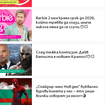
Barbie 2 има краен срок до 2026,
който трябва да спази, иначе
никога няма да се случи.😯💥
След тежка контузия: Дейв
Батиста е новият Кратос!😯💥
„Спайдър-мен: Нов ден“ буквално
взриви кината у нас – ето защо
всички говорят за него👀🎬