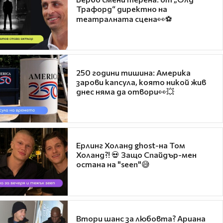
Трафорд“ директно на
театралната сцена👀⚽
250 години тишина: Америка
зарови капсула, която никой жив
днес няма да отвори👀💥
Ерлинг Холанд ghost-на Том
Холанд?! 💀 Защо Спайдър-мен
остана на "seen"😅
Втори шанс за любовта? Ариана