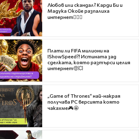
Любов или скандал? Карди Би и
Мадука Окойе разпалиха
интернет❤️‍🔥🔥
Плати ли FIFA милиони на
IShowSpeed?! Истината зад
сделката, която разтърси целия
интернет🤑💥
„Game of Thrones“ най-накрая
получава PC версията която
чакахме🎮🤩