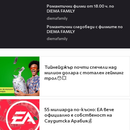
00:36
Романтични филми от 18.00 ч. по
DIEMA FAMILY
diemafamily
00:36
Романтични следобеди с филмите по
DIEMA FAMILY
diemafamily
Тийнейджър почти спечели над
милион долара с тотален гейминг
трол😯💥
55 милиарда по-късно: EA вече
официално е собственост на
Саудитска Арабия💰