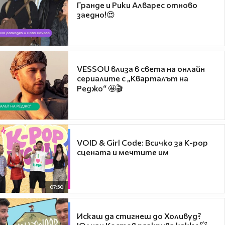
Гранде и Рики Алварес отново
заедно!😍
VESSOU влиза в света на онлайн
сериалите с „Кварталът на
Реджо“ 🤩🎬
VOID & Girl Code: Всичко за K-pop
сцената и мечтите им
07:50
Искаш да стигнеш до Холивуд?