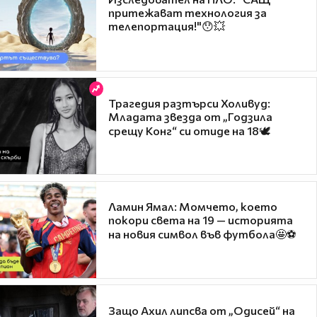
притежават технология за
телепортация!"😯💥
Трагедия разтърси Холивуд:
Младата звезда от „Годзила
срещу Конг“ си отиде на 18🕊️
Ламин Ямал: Момчето, което
покори света на 19 — историята
на новия символ във футбола🤩⚽
Защо Ахил липсва от „Одисей“ на