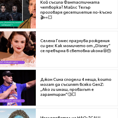
Кой съсипа Фантастичната
четворка? Майлс Телър
проговаря десетилетие по-късно
🎬👀💥
Селена Гомес празнува рождения
си ден: Как момичето от „Disney“
се превърна в световна икона🤩🎂
Джон Сина сподели 4 неща, които
могат да съсипят всяко GenZ:
„Ако ги имаш, провалът е
гарантиран“🧐💥
Изследовател на НЛО: "САЩ