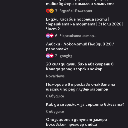
тийнейджъри е имало и момичета
3
Здравей България
16:45
Енджи Касабие посреща гости |
Черешката на тортата | 31 юли 2026 |
Част 2
6
Черешката на тортата
06:10
Левски - Локомотив Пловдив 2:0 /
репортаж/
2
gongbg
00:39
20 хиляди души бяха евакуирани в
Канада заради горски пожар
Nova News
03:22
Поморие е в трескаво очакване на
шестия по ред плувен маратон
Събуди се
07:56
Как да се грижим за сърцето в жегата?
Събуди се
00:48
Опозиционен депутат замери
косовския премиер с яйца