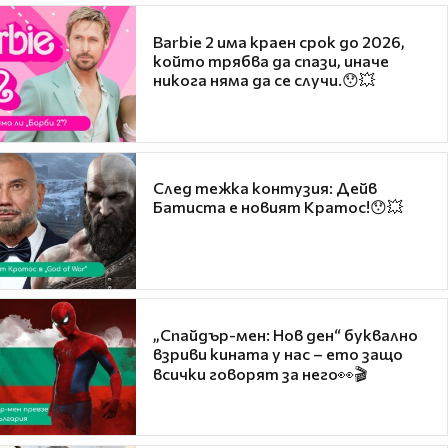
Barbie 2 има краен срок до 2026,
който трябва да спази, иначе
никога няма да се случи.😯💥
След тежка контузия: Дейв
Батиста е новият Кратос!😯💥
„Спайдър-мен: Нов ден“ буквално
взриви кината у нас – ето защо
всички говорят за него👀🎬