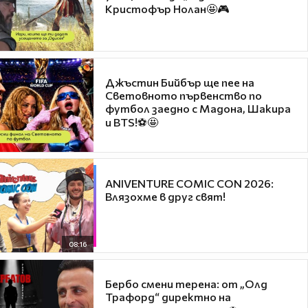
Кристофър Нолан🤩🎮
Джъстин Бийбър ще пее на
Световното първенство по
футбол заедно с Мадона, Шакира
и BTS!⚽🤩
ANIVENTURE COMIC CON 2026:
Влязохме в друг свят!
08:16
Бербо смени терена: от „Олд
Трафорд“ директно на