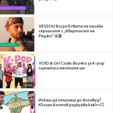
VESSOU влиза в света на онлайн
сериалите с „Кварталът на
Реджо“ 🤩🎬
VOID & Girl Code: Всичко за K-pop
сцената и мечтите им
07:50
Искаш да стигнеш до Холивуд?
Юлиан Костов разкрива как!👀💥