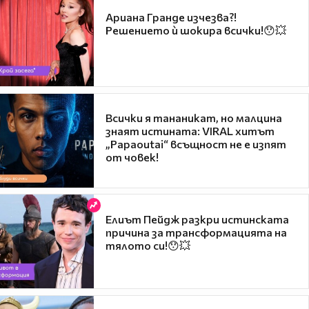
Ариана Гранде изчезва?!
Решението ѝ шокира всички!😯💥
Всички я тананикат, но малцина
знаят истината: VIRAL хитът
„Papaoutai“ всъщност не е изпят
от човек!
Елиът Пейдж разкри истинската
причина за трансформацията на
тялото си!😯💥