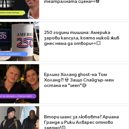
театралната сцена👀⚽
250 години тишина: Америка
зарови капсула, която никой жив
днес няма да отвори👀💥
Ерлинг Холанд ghost-на Том
Холанд?! 💀 Защо Спайдър-мен
остана на "seen"😅
Втори шанс за любовта? Ариана
Гранде и Рики Алварес отново
заедно!😍