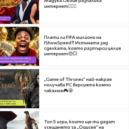
Мадука Окойе разпалиха
интернет❤️‍🔥🔥
Плати ли FIFA милиони на
IShowSpeed?! Истината зад
сделката, която разтърси целия
интернет🤑💥
„Game of Thrones“ най-накрая
получава PC версията която
чакахме🎮🤩
Топ 5 игри, които ще ти дадат
усещането за „Одисея“ на