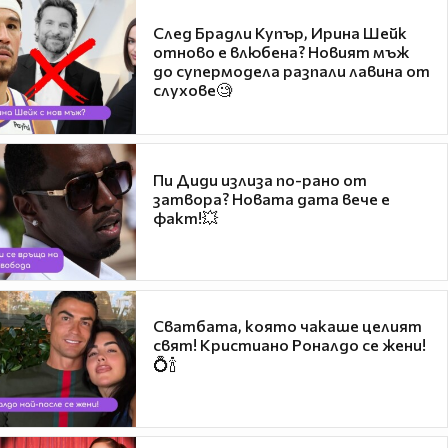
След Брадли Купър, Ирина Шейк
отново е влюбена? Новият мъж
до супермодела разпали лавина от
слухове🧐
Пи Диди излиза по-рано от
затвора? Новата дата вече е
факт!💥
Сватбата, която чакаше целият
свят! Кристиано Роналдо се жени!
💍🍾