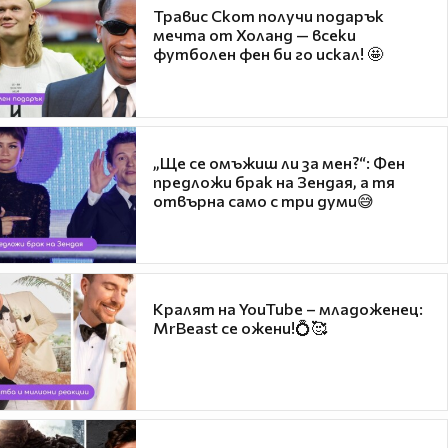
Травис Скот получи подарък
мечта от Холанд — всеки
футболен фен би го искал! 🤩
„Ще се омъжиш ли за мен?“: Фен
предложи брак на Зендая, а тя
отвърна само с три думи😅
Кралят на YouTube – младоженец:
MrBeast се ожени!💍🥰