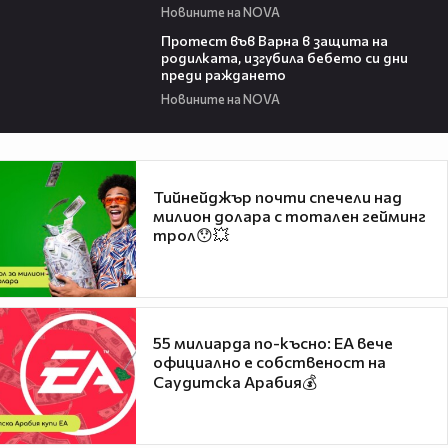
Новините на NOVA
02:57
Протест във Варна в защита на
родилката, изгубила бебето си дни
преди раждането
Новините на NOVA
Тийнейджър почти спечели над
милион долара с тотален гейминг
трол😯💥
55 милиарда по-късно: EA вече
официално е собственост на
Саудитска Арабия💰