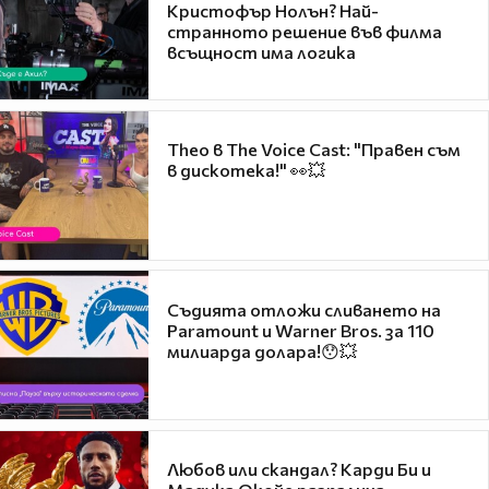
Кристофър Нолън? Най-
странното решение във филма
всъщност има логика
Theo в The Voice Cast: "Правен съм
в дискотека!" 👀💥
Съдията отложи сливането на
Paramount и Warner Bros. за 110
милиарда долара!😯💥
Любов или скандал? Карди Би и