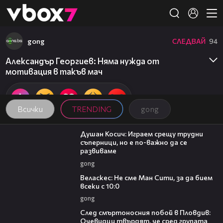
Member of
👾
gong
СЛЕДВАЙ
94
Александър Георгиев: Няма нужда от
мотивация в такъв мач
Всички
TRENDING
gong
10:17
Душан Косич: Играем срещу трудни
съперници, но е по-важно да се
развиваме
gong
09:40
Веласкес: Не сме Ман Сити, за да бием
всеки с 10:0
gong
09:32
След смъртоносния побой в Пловдив:
Очевидци твърдят, че сред групата