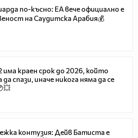
иарда по-късно: EA вече официално е
еност на Саудитска Арабия💰
 2 има краен срок до 2026, който
 да спази, иначе никога няма да се
😯💥
ежка контузия: Дейв Батиста е