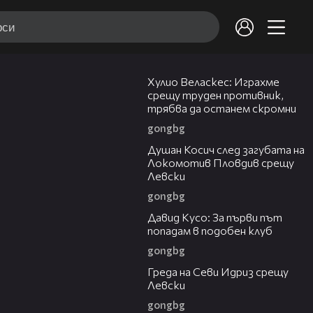
07:38
Хулио Веласкес: Играхме
срещу труден противник,
трябва да останем скромни
gongbg
03:47
Душан Косич след загубата на
Локомотив Пловдив срещу
Левски
gongbg
02:30
Давид Кусо: За първи път
попадам в подобен клуб
gongbg
01:30
Греда на Севи Идриз срещу
Левски
gongbg
00:58