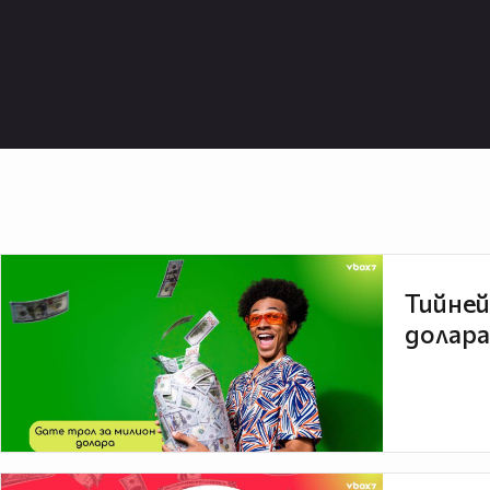
Тийней
долара