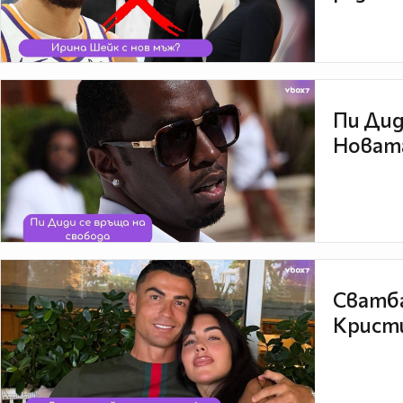
Пи Дид
Новата
Сватба
Кристи