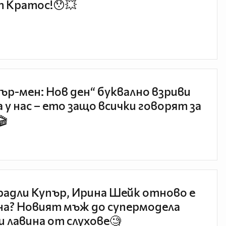
 Кратос!😯💥
ър-мен: Нов ден“ буквално взриви
 у нас – ето защо всички говорят за
🎬
радли Купър, Ирина Шейк отново е
а? Новият мъж до супермодела
и лавина от слухове🧐