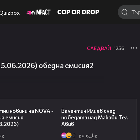
Quizbox
СЛЕДВАЙ
1256
5.06.2026) обедна емисия2
04:03
06:38
ни новини на NOVA -
Валентин Илиев след
на емисия
победата над Макаби Тел
8.2026)
Авив
bg
2
gong_bg