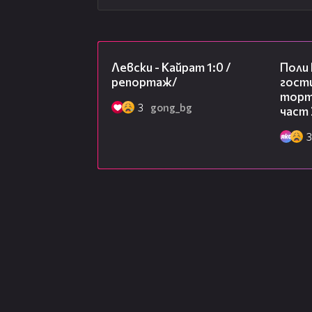
05:57
Левски - Кайрат 1:0 /
Поли
репортаж/
гости
торта
3
gong_bg
част 
3