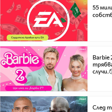
55 мил
собств
Barbie
трябва
случи.
След т