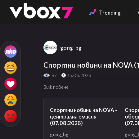
Member of
👾
Trending
gong_bg
Спортни новини на NOVA (1
87
15.06.2026
Виж повече
05:18
Спортни новини на NOVA -
Спорт
централна емисия
обед
(07.08.2026)
(07.0
gong_bg
gong_