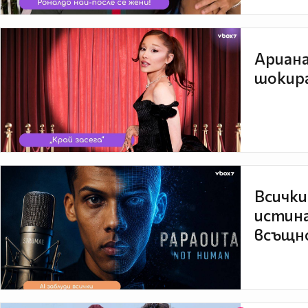
Ариана
шокира
Всички
истина
всъщно