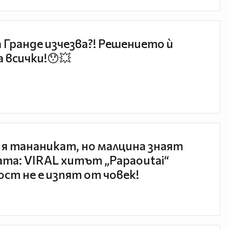
 Гранде изчезва?! Решението ѝ
 всички!😯💥
 я тананикат, но малцина знаят
та: VIRAL хитът „Papaoutai“
ст не е изпят от човек!