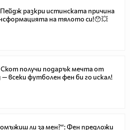
Пейдж разкри истинската причина
нсформацията на тялото си!😯💥
 Скот получи подарък мечта от
 — всеки футболен фен би го искал!
 омъжиш ли за мен?“: Фен предложи