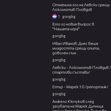
Отмениха гол на Левски срещу
Локомотив Пловдив
1
gongbg
00:31
Ето го новия въпрос в
"Нашата игра"
gongbg
03:50
Иван Иванов: Днес беше
младостта срещу опита,
доволен съм
gongbg
02:05
Левски - Локомотив Пловдив /
стартови състави/
gongbg
05:24
Етър - Марек 1:0 /репортаж/
gongbg
02:27
Анжело Кючуков след
загубата на Марек Дупница
срещу Етър Велико Търново