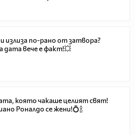
и излиза по-рано от затвора?
 дата вече е факт!💥
та, която чакаше целият свят!
ано Роналдо се жени!💍🍾