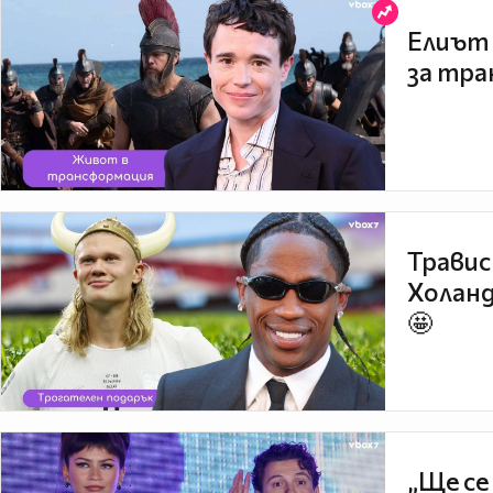
Елиът 
за тра
Травис
Холанд
🤩
„Ще се