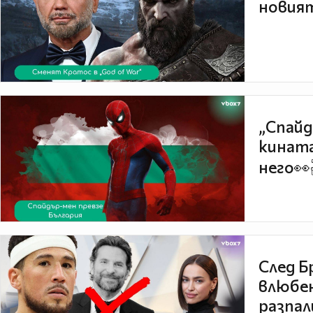
новият
„Спайд
кината
него👀
След Б
влюбен
разпал