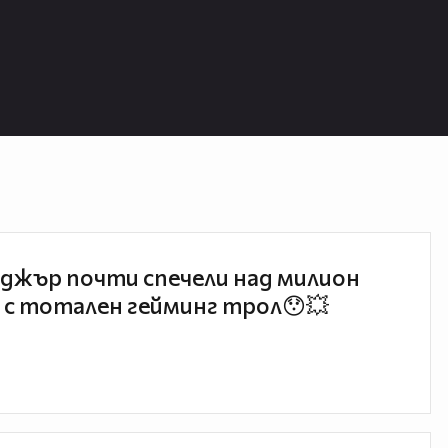
джър почти спечели над милион
 с тотален гейминг трол😯💥