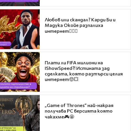
Любов или скандал? Карди Би и
Мадука Окойе разпалиха
интернет❤️‍🔥🔥
Плати ли FIFA милиони на
IShowSpeed?! Истината зад
сделката, която разтърси целия
интернет🤑💥
„Game of Thrones“ най-накрая
получава PC версията която
чакахме🎮🤩