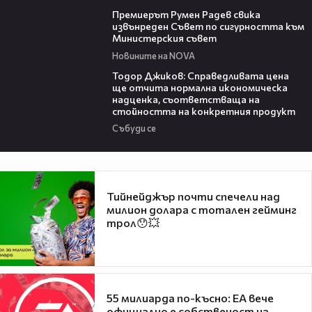
00:27
Премиерът Румен Радев свика
извънреден Съвет по сигурността към
Министерския съвет
Новините на NOVA
14:10
Тодор Джиков: Справедливата цена
ще отчита нормална икономическа
надценка, съответстваща на
стойността на конкретния продукт
Събуди се
Тийнейджър почти спечели над
милион долара с тотален гейминг
трол😯💥
55 милиарда по-късно: EA вече
официално е собственост на