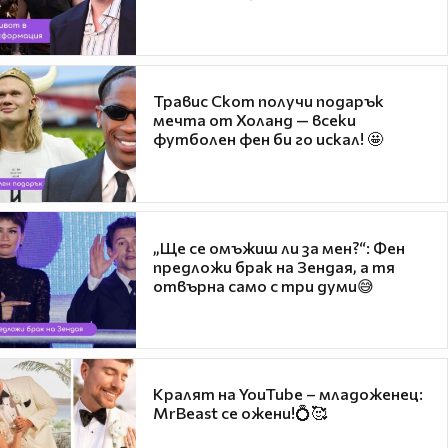
Травис Скот получи подарък
мечта от Холанд — всеки
футболен фен би го искал! 🤩
„Ще се омъжиш ли за мен?“: Фен
предложи брак на Зендая, а тя
отвърна само с три думи😅
Кралят на YouTube – младоженец:
MrBeast се ожени!💍🥰