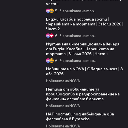
част 1
5
Черешката на тортата
16:45
Енджи Касабие посреща гости |
Черешката на тортата | 31 юли 2026 |
Част 2
6
Черешката на тортата
18:07
Изтънчена интернационална вечеря
от Енджи Касабие | Черешката на
тортата | 31 юли 2026 | Част 1
6
Черешката на тортата
19:28
Новините на NOVA | Обедна емисия | 8
авг. 2026
Новините на NOVA
00:43
Петима от обвинените за
производство и разпространение на
фентанил остават в ареста
Новините на NOVA
02:02
НАП постави под наблюдение два
фестивала в Бургаско
Новините на NOVA