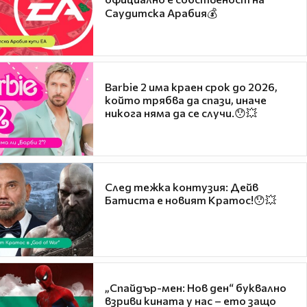
Саудитска Арабия💰
Barbie 2 има краен срок до 2026,
който трябва да спази, иначе
никога няма да се случи.😯💥
След тежка контузия: Дейв
Батиста е новият Кратос!😯💥
„Спайдър-мен: Нов ден“ буквално
взриви кината у нас – ето защо