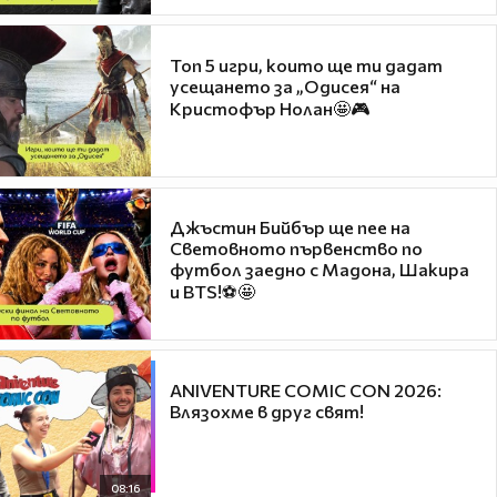
Топ 5 игри, които ще ти дадат
усещането за „Одисея“ на
Кристофър Нолан🤩🎮
Джъстин Бийбър ще пее на
Световното първенство по
футбол заедно с Мадона, Шакира
и BTS!⚽🤩
ANIVENTURE COMIC CON 2026:
Влязохме в друг свят!
08:16