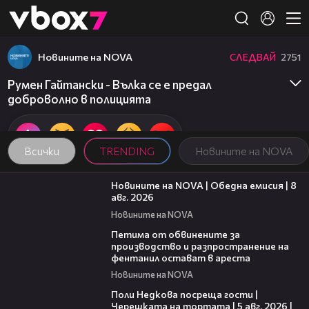
Member of
👾
Новините на NOVA
СЛЕДВАЙ
2751
Румен Гайтански - Вълка се е предал
доброволно в полицията
Всички
TRENDING
Новините на NOVA
19:28
Новините на NOVA | Обедна емисия | 8
авг. 2026
Новините на NOVA
00:43
Петима от обвинените за
производство и разпространение на
фентанил остават в ареста
Новините на NOVA
19:25
Поли Недкова посреща гости |
Черешката на тортата | 5 авг. 2026 |