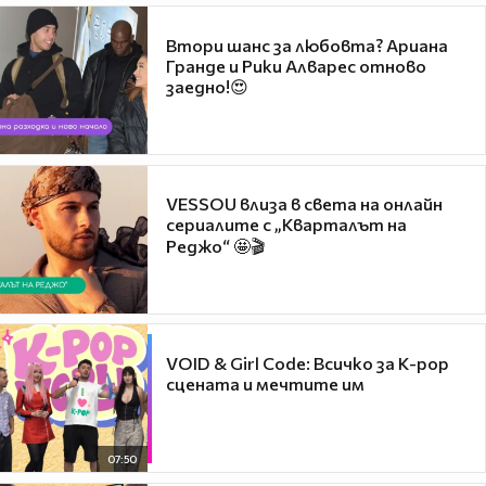
Втори шанс за любовта? Ариана
Гранде и Рики Алварес отново
заедно!😍
VESSOU влиза в света на онлайн
сериалите с „Кварталът на
Реджо“ 🤩🎬
VOID & Girl Code: Всичко за K-pop
сцената и мечтите им
07:50