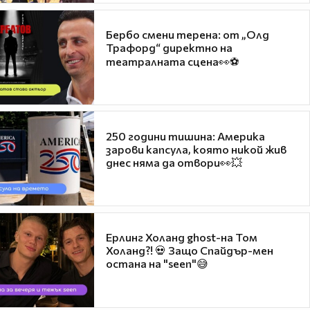
Бербо смени терена: от „Олд
Трафорд“ директно на
театралната сцена👀⚽
250 години тишина: Америка
зарови капсула, която никой жив
днес няма да отвори👀💥
Ерлинг Холанд ghost-на Том
Холанд?! 💀 Защо Спайдър-мен
остана на "seen"😅