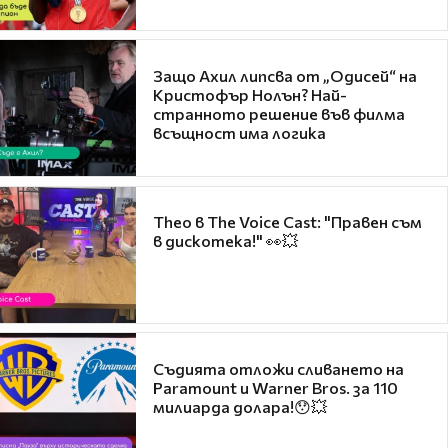
Защо Ахил липсва от „Одисей“ на
Кристофър Нолън? Най-
странното решение във филма
всъщност има логика
Theo в The Voice Cast: "Правен съм
в дискотека!" 👀💥
Съдията отложи сливането на
Paramount и Warner Bros. за 110
милиарда долара!😯💥