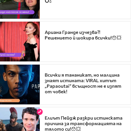
💍🍾
Ариана Гранде изчезва?!
Решението ѝ шокира всички!😯💥
Всички я тананикат, но малцина
знаят истината: VIRAL хитът
„Papaoutai“ всъщност не е изпят
от човек!
Елиът Пейдж разкри истинската
причина за трансформацията на
тялото си!😯💥