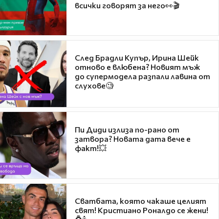
всички говорят за него👀🎬
След Брадли Купър, Ирина Шейк
отново е влюбена? Новият мъж
до супермодела разпали лавина от
слухове🧐
Пи Диди излиза по-рано от
затвора? Новата дата вече е
факт!💥
Сватбата, която чакаше целият
свят! Кристиано Роналдо се жени!