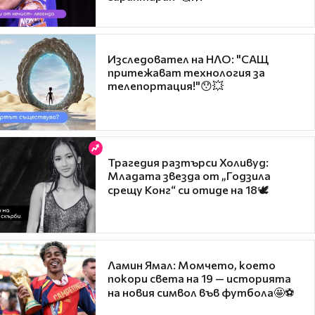
Изследовател на НЛО: "САЩ
притежават технология за
телепортация!"😯💥
Трагедия разтърси Холивуд:
Младата звезда от „Годзила
срещу Конг“ си отиде на 18🕊️
Ламин Ямал: Момчето, което
покори света на 19 — историята
на новия символ във футбола🤩⚽