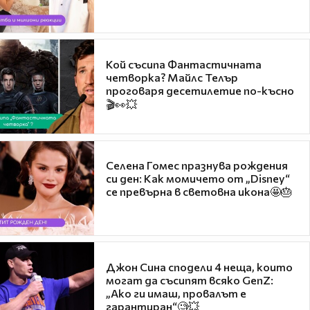
Кой съсипа Фантастичната
четворка? Майлс Телър
проговаря десетилетие по-късно
🎬👀💥
Селена Гомес празнува рождения
си ден: Как момичето от „Disney“
се превърна в световна икона🤩🎂
Джон Сина сподели 4 неща, които
могат да съсипят всяко GenZ:
„Ако ги имаш, провалът е
гарантиран“🧐💥