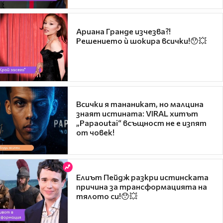
Ариана Гранде изчезва?!
Решението ѝ шокира всички!😯💥
Всички я тананикат, но малцина
знаят истината: VIRAL хитът
„Papaoutai“ всъщност не е изпят
от човек!
Елиът Пейдж разкри истинската
причина за трансформацията на
тялото си!😯💥