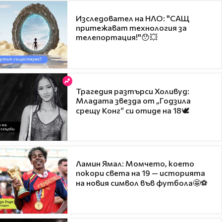
Изследовател на НЛО: "САЩ
притежават технология за
телепортация!"😯💥
Трагедия разтърси Холивуд:
Младата звезда от „Годзила
срещу Конг“ си отиде на 18🕊️
Ламин Ямал: Момчето, което
покори света на 19 — историята
на новия символ във футбола🤩⚽