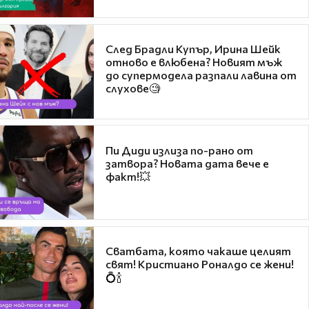
След Брадли Купър, Ирина Шейк
отново е влюбена? Новият мъж
до супермодела разпали лавина от
слухове🧐
Пи Диди излиза по-рано от
затвора? Новата дата вече е
факт!💥
Сватбата, която чакаше целият
свят! Кристиано Роналдо се жени!
💍🍾