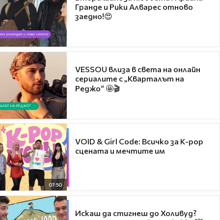
Гранде и Рики Алварес отново
заедно!😍
VESSOU влиза в света на онлайн
сериалите с „Кварталът на
Реджо“ 🤩🎬
VOID & Girl Code: Всичко за K-pop
сцената и мечтите им
07:50
Искаш да стигнеш до Холивуд?