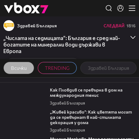
Member of
👾
Здравей България
СЛЕДВАЙ
1816
„Числата на седмицата”: България е сред най-
богатите на минерални води държави в
Европа
Всички
TRENDING
Здравей България
03:09
Как Пловдив се превърна в дом на
международния тенис
Здравей България
04:11
„Живей красиво”: Как цветята могат
да се превърнат в най-стилната
декорация у дома
Здравей България
20:17
Милена Маркова-Маца посреща гости