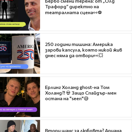
Бербо смени терена: от „Олд
Трафорд“ директно на
театралната сцена👀⚽
250 години тишина: Америка
зарови капсула, която никой жив
днес няма да отвори👀💥
Ерлинг Холанд ghost-на Том
Холанд?! 💀 Защо Спайдър-мен
остана на "seen"😅
Втори шанс за любовта? Ариана