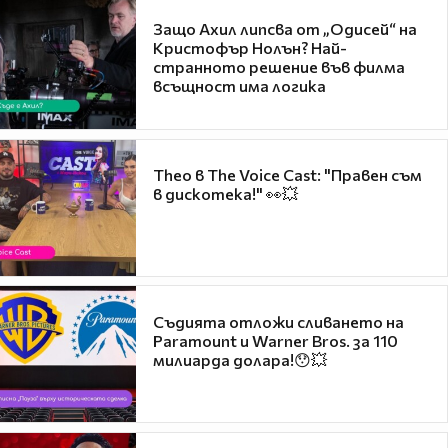
Защо Ахил липсва от „Одисей“ на
Кристофър Нолън? Най-
странното решение във филма
всъщност има логика
Theo в The Voice Cast: "Правен съм
в дискотека!" 👀💥
Съдията отложи сливането на
Paramount и Warner Bros. за 110
милиарда долара!😯💥