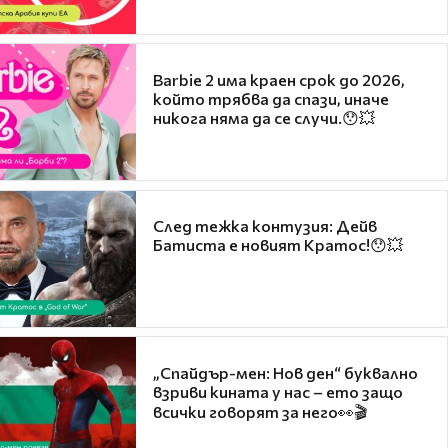
Barbie 2 има краен срок до 2026,
който трябва да спази, иначе
никога няма да се случи.😯💥
След тежка контузия: Дейв
Батиста е новият Кратос!😯💥
„Спайдър-мен: Нов ден“ буквално
взриви кината у нас – ето защо
всички говорят за него👀🎬