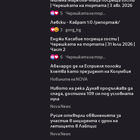
| Черешката на тортата | 3 авг. 2026
5
Черешката на тортата
05:57
Левски - Кайрат 1:0 /репортаж/
3
gong_bg
16:45
Енджи Касабие посреща гости |
Черешката на тортата | 31 юли 2026 |
Част 2
6
Черешката на тортата
03:25
Абелардо де ла Есприеля положи
клетва като президент на Колумбия
Новините на NOVA
00:23
Нивото на река Дунав продължава да
спада, достигна 109 см под условната
нула
Nova News
00:46
Русия отхвърли обвиненията за
участие в инцидента с дрон на
летището в Лайпциг
Nova News
00:33