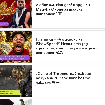
Любов или скандал? Карди Би и
Мадука Окойе разпалиха
интернет❤️‍🔥🔥
Плати ли FIFA милиони на
IShowSpeed?! Истината зад
сделката, която разтърси целия
интернет🤑💥
„Game of Thrones“ най-накрая
получава PC версията която
чакахме🎮🤩