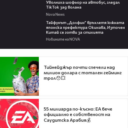
Уволниха шофьор на автобус, гледал
TikTok зад волана
Nova News
02:11
Тайфунът „Долфин” връхлетя южната
японска префектура Окинава, Източен
Китай се готви за стихията
Новините на NOVA
Тийнейджър почти спечели над
милион долара с тотален гейминг
трол😯💥
55 милиарда по-късно: EA вече
официално е собственост на
Саудитска Арабия💰