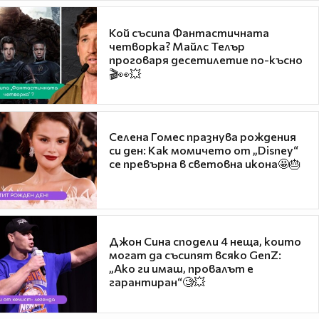
Кой съсипа Фантастичната
четворка? Майлс Телър
проговаря десетилетие по-късно
🎬👀💥
Селена Гомес празнува рождения
си ден: Как момичето от „Disney“
се превърна в световна икона🤩🎂
Джон Сина сподели 4 неща, които
могат да съсипят всяко GenZ:
„Ако ги имаш, провалът е
гарантиран“🧐💥