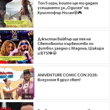
Топ 5 игри, които ще ти дадат
усещането за „Одисея“ на
Кристофър Нолан🤩🎮
Джъстин Бийбър ще пее на
Световното първенство по
футбол заедно с Мадона, Шакира
и BTS!⚽🤩
ANIVENTURE COMIC CON 2026:
Влязохме в друг свят!
08:16