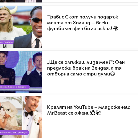
Травис Скот получи подарък
мечта от Холанд — всеки
футболен фен би го искал! 🤩
„Ще се омъжиш ли за мен?“: Фен
предложи брак на Зендая, а тя
отвърна само с три думи😅
Кралят на YouTube – младоженец:
MrBeast се ожени!💍🥰