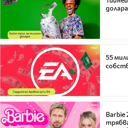
Тийней
долара
55 мил
собств
Barbie
трябва