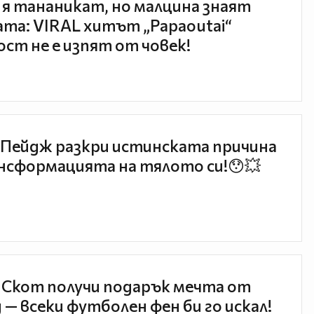
 я тананикат, но малцина знаят
та: VIRAL хитът „Papaoutai“
ст не е изпят от човек!
Пейдж разкри истинската причина
нсформацията на тялото си!😯💥
 Скот получи подарък мечта от
 — всеки футболен фен би го искал!