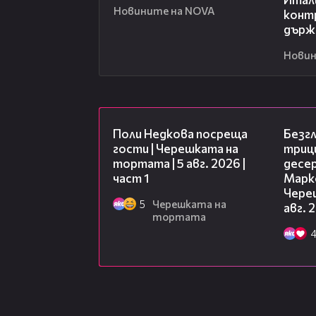
Новините на NOVA
конт
държ
Новин
19:25
Поли Недкова посреща
Безг
гости | Черешката на
триц
тортата | 5 авг. 2026 |
десе
част 1
Марк
Чере
5
Черешката на
авг. 
тортата