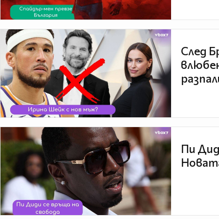
След Б
влюбен
разпал
Пи Дид
Новата