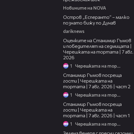
Новините на NOVA
00:04
Остров „Есперанто“ – малко
познато бижу по Дунав
dariknews
02:15
Оценките на Станимир Гъмов
и победителят на седмицата |
Черешката на тортата | 7 авг.
2026
1
Черешката на тортата
12:30
Станимир Гъмов посреща
гости | Черешката на
тортата | 7 авг. 2026 | част 2
1
Черешката на тортата
16:22
Станимир Гъмов посреща
гости | Черешката на
тортата | 7 авг. 2026 | част 1
1
Черешката на тортата
17:48
Зелена вечеря с пресни сезонни