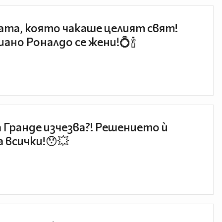
та, която чакаше целият свят!
ано Роналдо се жени!💍🍾
 Гранде изчезва?! Решението ѝ
 всички!😯💥