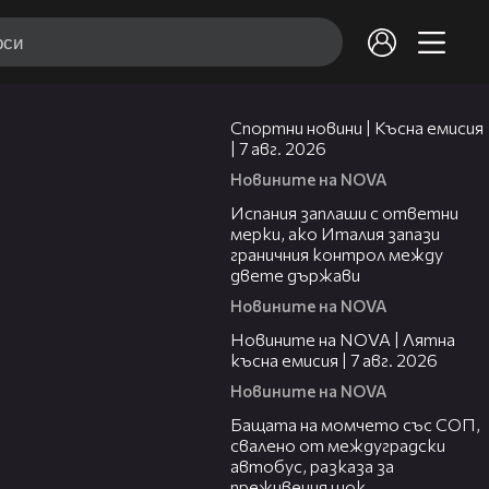
03:46
Спортни новини | Късна емисия
| 7 авг. 2026
Новините на NOVA
00:51
Испания заплаши с ответни
мерки, ако Италия запази
граничния контрол между
двете държави
Новините на NOVA
21:18
Новините на NOVA | Лятна
късна емисия | 7 авг. 2026
Новините на NOVA
00:30
Бащата на момчето със СОП,
свалено от междуградски
автобус, разказа за
преживения шок