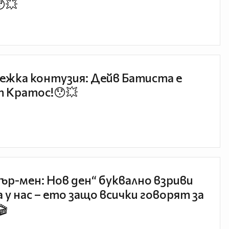
😯💥
ежка контузия: Дейв Батиста е
 Кратос!😯💥
ър-мен: Нов ден“ буквално взриви
 у нас – ето защо всички говорят за
🎬