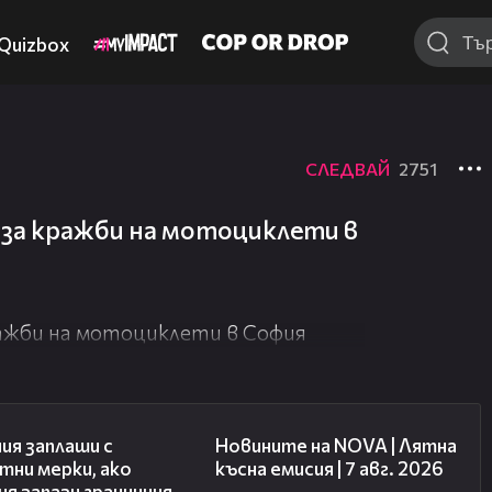
Quizbox
СЛЕДВАЙ
2751
за кражби на мотоциклети в
ажби на мотоциклети в София
00:51
21:18
ия заплаши с
Новините на NOVA | Лятна
тни мерки, ако
късна емисия | 7 авг. 2026
я запази граничния