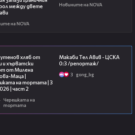
Новините на NOVA
рол между двете
ави
ите на NOVA
15:35
09:11
лутенов хляб от
Макаби Тел Авив - ЦСКА
и и хърватски
0:3 /репортаж/
рт от Милена
3
gong_bg
ова-Маца |
шката на тортата | 3
2026 | част 2
4
Черешката на
тортата