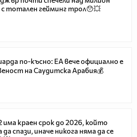
джър почти спечели над милион
 с тотален гейминг трол😯💥
иарда по-късно: EA вече официално е
еност на Саудитска Арабия💰
 2 има краен срок до 2026, който
 да спази, иначе никога няма да се