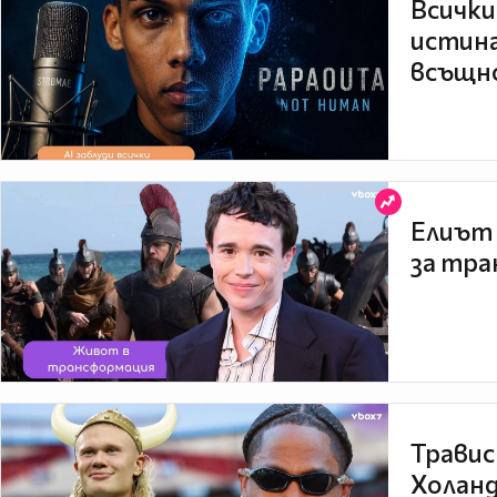
Всички
истина
всъщно
Елиът 
за тра
Травис
Холанд