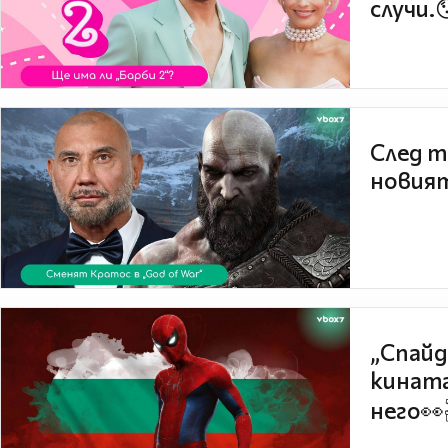
случи.
След т
новият
„Спайд
кината
него👀