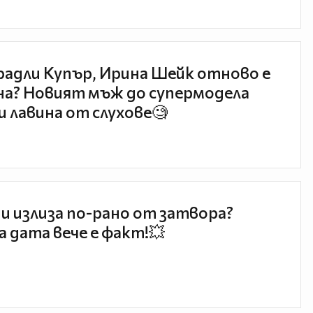
радли Купър, Ирина Шейк отново е
а? Новият мъж до супермодела
и лавина от слухове🧐
и излиза по-рано от затвора?
 дата вече е факт!💥