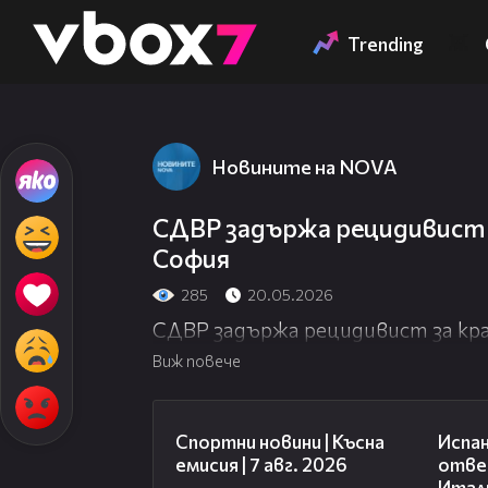
Member of
👾
Trending
Новините на NOVA
СДВР задържа рецидивист 
София
285
20.05.2026
СДВР задържа рецидивист за кр
Виж повече
03:46
Спортни новини | Късна
Испан
емисия | 7 авг. 2026
отве
Итали