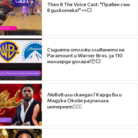
Theo в The Voice Cast: "Правен съм
в дискотека!" 👀💥
Съдията отложи сливането на
Paramount и Warner Bros. за 110
милиарда долара!😯💥
Любов или скандал? Карди Би и
Мадука Окойе разпалиха
интернет❤️‍🔥🔥