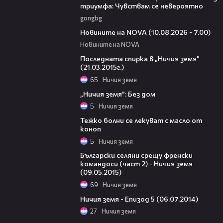
триумфа: Чувствам се невероятно
gongbg
04:15
Новините на NOVA (10.08.2026 - 7.00)
Новините на NOVA
37:54
Последната спирка в „Ничия земя”
(21.03.2015г.)
65
Ничия земя
00:20
„Ничия земя”: Без дом
5
Ничия земя
00:20
Тежко болни се лекуват с масло от
коноп
5
Ничия земя
25:40
Български селяни срещу френски
командоси (част 2) - Ничия земя
(09.05.2015)
69
Ничия земя
45:06
Ничия земя - Епизод 5 (06.07.2014)
27
Ничия земя