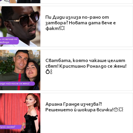
Пи Диди излиза по-рано от
затвора? Новата дата вече е
факт!💥
Сватбата, която чакаше целият
свят! Кристиано Роналдо се жени!
💍🍾
Ариана Гранде изчезва?!
Решението ѝ шокира всички!😯💥