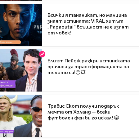
Всички я тананикат, но малцина
знаят истината: VIRAL хитът
„Papaoutai“ всъщност не е изпят
от човек!
Елиът Пейдж разкри истинската
причина за трансформацията на
тялото си!😯💥
Травис Скот получи подарък
мечта от Холанд — всеки
футболен фен би го искал! 🤩