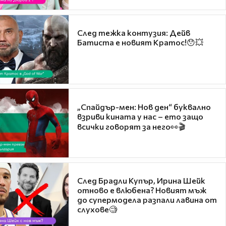
След тежка контузия: Дейв
Батиста е новият Кратос!😯💥
„Спайдър-мен: Нов ден“ буквално
взриви кината у нас – ето защо
всички говорят за него👀🎬
След Брадли Купър, Ирина Шейк
отново е влюбена? Новият мъж
до супермодела разпали лавина от
слухове🧐