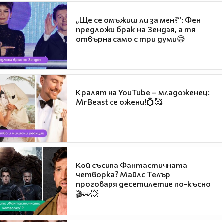
„Ще се омъжиш ли за мен?“: Фен
предложи брак на Зендая, а тя
отвърна само с три думи😅
Кралят на YouTube – младоженец:
MrBeast се ожени!💍🥰
Кой съсипа Фантастичната
четворка? Майлс Телър
проговаря десетилетие по-късно
🎬👀💥