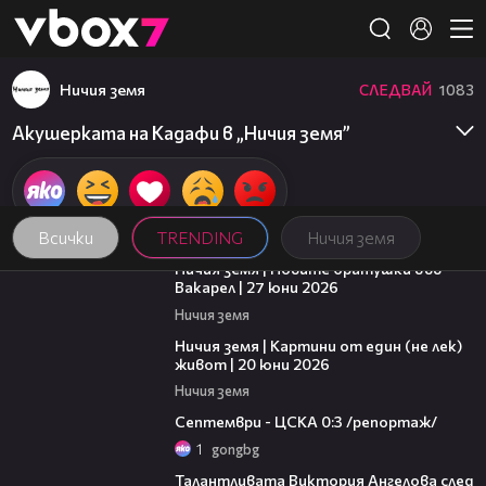
Member of
👾
Ничия земя
СЛЕДВАЙ
1083
Акушерката на Кадафи в „Ничия земя”
Всички
TRENDING
Ничия земя
47:07
Ничия земя | Новите братушки във
Вакарел | 27 юни 2026
Ничия земя
43:49
Ничия земя | Картини от един (не лек)
живот | 20 юни 2026
Ничия земя
06:08
Септември - ЦСКА 0:3 /репортаж/
1
gongbg
00:39
Талантливата Виктория Ангелова след