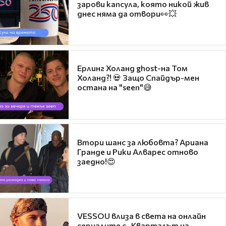
зарови капсула, която никой жив
днес няма да отвори👀💥
Ерлинг Холанд ghost-на Том
Холанд?! 💀 Защо Спайдър-мен
остана на "seen"😅
Втори шанс за любовта? Ариана
Гранде и Рики Алварес отново
заедно!😍
VESSOU влиза в света на онлайн
сериалите с „Кварталът на