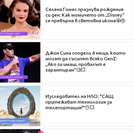
Селена Гомес празнува рождения
си ден: Как момичето от „Disney“
се превърна в световна икона🤩🎂
Джон Сина сподели 4 неща, които
могат да съсипят всяко GenZ:
„Ако ги имаш, провалът е
гарантиран“🧐💥
Изследовател на НЛО: "САЩ
притежават технология за
телепортация!"😯💥