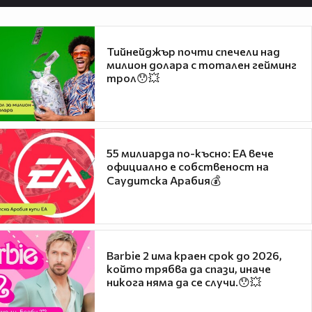
Тийнейджър почти спечели над
милион долара с тотален гейминг
трол😯💥
55 милиарда по-късно: EA вече
официално е собственост на
Саудитска Арабия💰
Barbie 2 има краен срок до 2026,
който трябва да спази, иначе
никога няма да се случи.😯💥