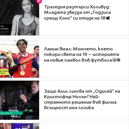
Трагедия разтърси Холивуд:
Младата звезда от „Годзила
срещу Конг“ си отиде на 18🕊️
Ламин Ямал: Момчето, което
покори света на 19 — историята
на новия символ във футбола🤩⚽
Защо Ахил липсва от „Одисей“ на
Кристофър Нолън? Най-
странното решение във филма
всъщност има логика