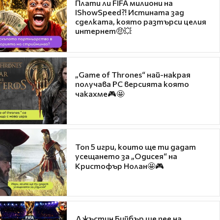
Плати ли FIFA милиони на
IShowSpeed?! Истината зад
сделката, която разтърси целия
интернет🤑💥
„Game of Thrones“ най-накрая
получава PC версията която
чакахме🎮🤩
Топ 5 игри, които ще ти дадат
усещането за „Одисея“ на
Кристофър Нолан🤩🎮
Джъстин Бийбър ще пее на