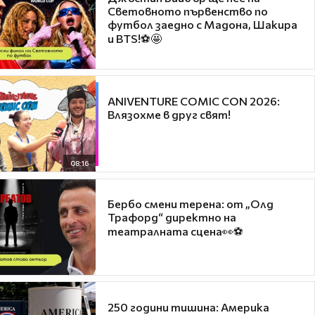
Световното първенство по
футбол заедно с Мадона, Шакира
и BTS!⚽🤩
ANIVENTURE COMIC CON 2026:
Влязохме в друг свят!
08:16
Бербо смени терена: от „Олд
Трафорд“ директно на
театралната сцена👀⚽
250 години тишина: Америка