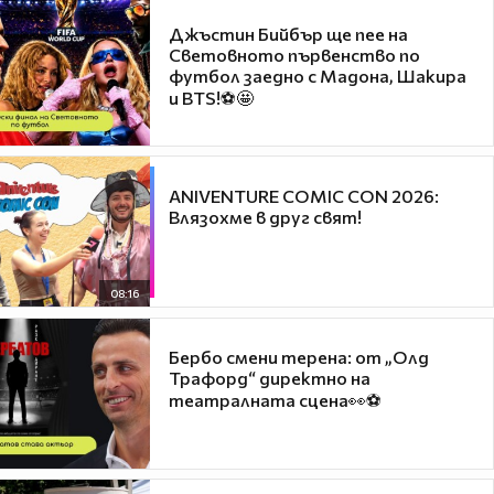
Джъстин Бийбър ще пее на
Световното първенство по
футбол заедно с Мадона, Шакира
и BTS!⚽🤩
ANIVENTURE COMIC CON 2026:
Влязохме в друг свят!
08:16
Бербо смени терена: от „Олд
Трафорд“ директно на
театралната сцена👀⚽