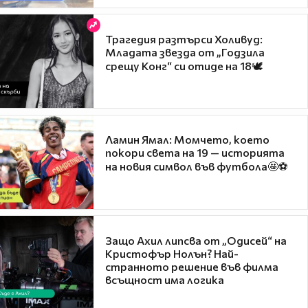
Трагедия разтърси Холивуд:
Младата звезда от „Годзила
срещу Конг“ си отиде на 18🕊️
Ламин Ямал: Момчето, което
покори света на 19 — историята
на новия символ във футбола🤩⚽
Защо Ахил липсва от „Одисей“ на
Кристофър Нолън? Най-
странното решение във филма
всъщност има логика