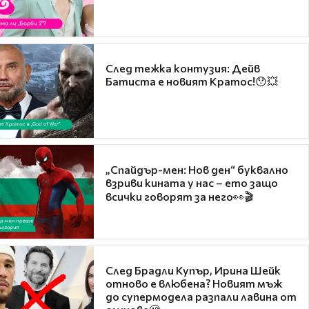
След тежка контузия: Дейв
Батиста е новият Кратос!😯💥
„Спайдър-мен: Нов ден“ буквално
взриви кината у нас – ето защо
всички говорят за него👀🎬
След Брадли Купър, Ирина Шейк
отново е влюбена? Новият мъж
до супермодела разпали лавина от