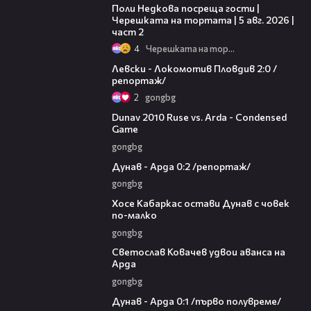
Поли Недкова посреща гости |
Черешката на тортата | 5 авг. 2026 |
част 2
4
Черешката на тортата
06:10
Левски - Локомотив Пловдив 2:0 /
репортаж/
2
gongbg
20:01
Dunav 2010 Ruse vs. Arda - Condensed
Game
gongbg
06:10
Дунав - Арда 0:2 /репортаж/
gongbg
00:31
Хосе Кабаркас остави Дунав с човек
по-малко
gongbg
01:07
Светослав Ковачев удвои аванса на
Арда
gongbg
03:00
Дунав - Арда 0:1 /първо полувреме/