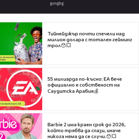
gongbg
Тийнейджър почти спечели над
милион долара с тотален гейминг
трол😯💥
55 милиарда по-късно: EA вече
официално е собственост на
Саудитска Арабия💰
Barbie 2 има краен срок до 2026,
който трябва да спази, иначе
никога няма да се случи.😯💥