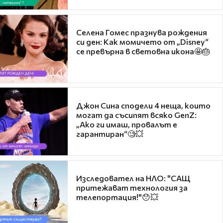
Селена Гомес празнува рождения
си ден: Как момичето от „Disney“
се превърна в световна икона🤩🎂
Джон Сина сподели 4 неща, които
могат да съсипят всяко GenZ:
„Ако ги имаш, провалът е
гарантиран“🧐💥
Изследовател на НЛО: "САЩ
притежават технология за
телепортация!"😯💥