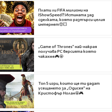
Плати ли FIFA милиони на
IShowSpeed?! Истината зад
сделката, която разтърси целия
интернет🤑💥
„Game of Thrones“ най-накрая
получава PC версията която
чакахме🎮🤩
Топ 5 игри, които ще ти дадат
усещането за „Одисея“ на
Кристофър Нолан🤩🎮