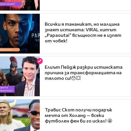
Всички я тананикат, но малцина
знаят истината: VIRAL хитът
„Papaoutai“ всъщност не е изпят
от човек!
Елиът Пейдж разкри истинската
причина за трансформацията на
тялото си!😯💥
Травис Скот получи подарък
мечта от Холанд — всеки
футболен фен би го искал! 🤩