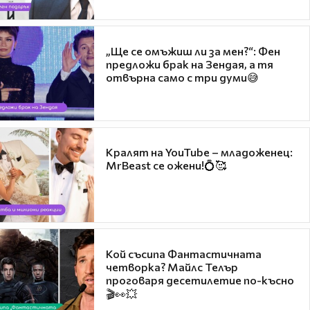
„Ще се омъжиш ли за мен?“: Фен
предложи брак на Зендая, а тя
отвърна само с три думи😅
Кралят на YouTube – младоженец:
MrBeast се ожени!💍🥰
Кой съсипа Фантастичната
четворка? Майлс Телър
проговаря десетилетие по-късно
🎬👀💥