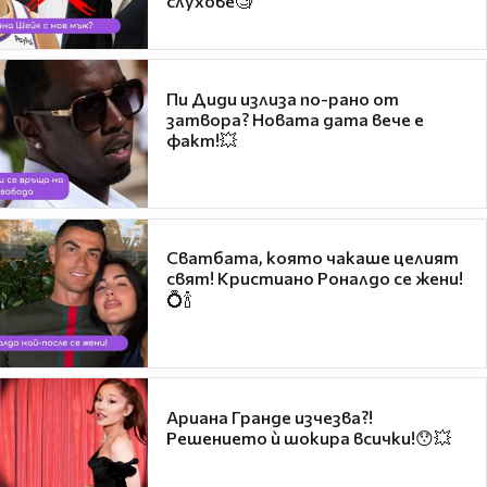
слухове🧐
Пи Диди излиза по-рано от
затвора? Новата дата вече е
факт!💥
Сватбата, която чакаше целият
свят! Кристиано Роналдо се жени!
💍🍾
Ариана Гранде изчезва?!
Решението ѝ шокира всички!😯💥