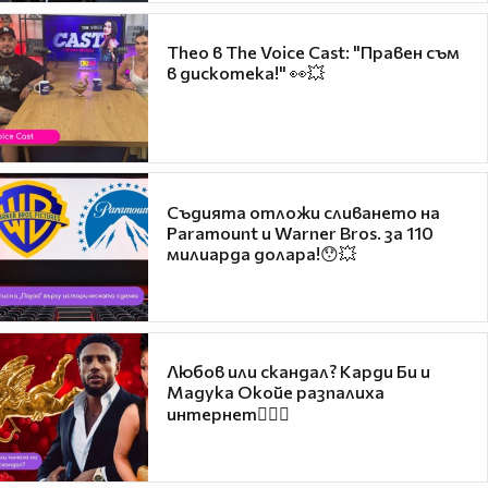
Theo в The Voice Cast: "Правен съм
в дискотека!" 👀💥
Съдията отложи сливането на
Paramount и Warner Bros. за 110
милиарда долара!😯💥
Любов или скандал? Карди Би и
Мадука Окойе разпалиха
интернет❤️‍🔥🔥