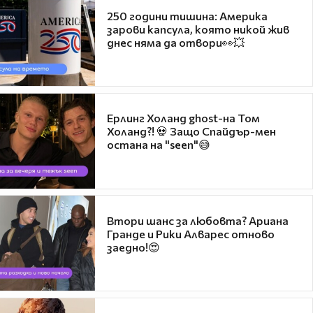
250 години тишина: Америка
зарови капсула, която никой жив
днес няма да отвори👀💥
Ерлинг Холанд ghost-на Том
Холанд?! 💀 Защо Спайдър-мен
остана на "seen"😅
Втори шанс за любовта? Ариана
Гранде и Рики Алварес отново
заедно!😍