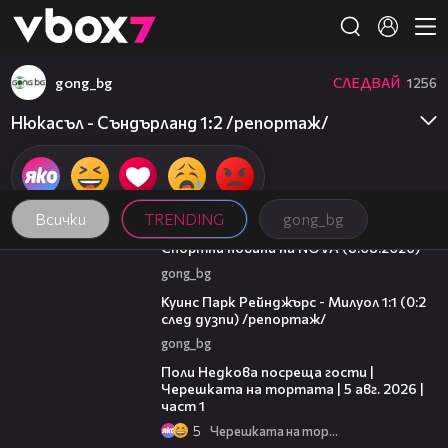
Member of
👾
gong_bg
СЛЕДВАЙ
1256
Нюкасъл - Съндърланд 1:2 /репортаж/
Всички
TRENDING
gong_bg
04:09
Спортни новини на NOVA (8.08.2026)
gong_bg
08:50
Куинс Парк Рейнджърс - Милуол 1:1 (0:2
след дузпи) /репортаж/
gong_bg
19:25
Поли Недкова посреща гости |
Черешката на тортата | 5 авг. 2026 |
част 1
5
Черешката на тортата
13:03