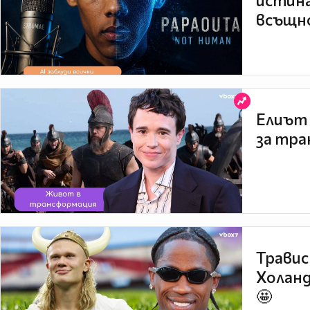
истина
всъщно
Елиът 
за тра
Травис
Холанд
🤩