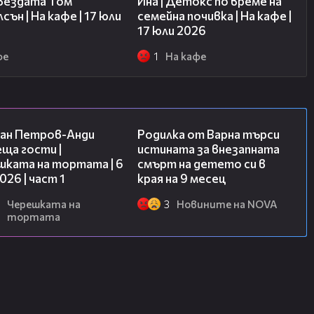
звездата Том
Ина | Детокс по време на
сън | На кафе | 17 юли
семейна почивка | На кафе |
17 юли 2026
фе
1
На кафе
19:09
03:09
ан Петров-Анди
Родилка от Варна търси
ща гости |
истината за внезапната
шката на тортата | 6
смърт на детето си в
2026 | част 1
края на 9 месец
Черешката на
3
Новините на NOVA
тортата