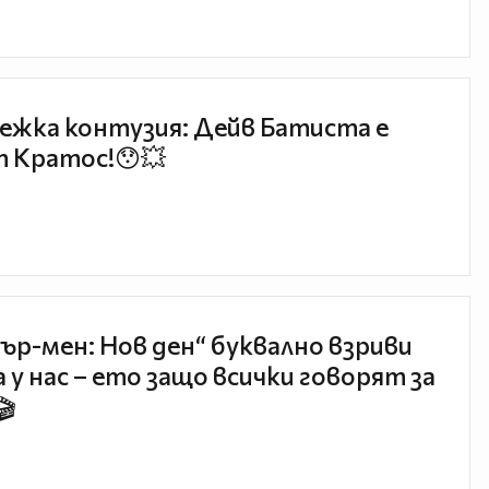
ежка контузия: Дейв Батиста е
 Кратос!😯💥
ър-мен: Нов ден“ буквално взриви
 у нас – ето защо всички говорят за
🎬