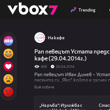
Member of
👾
Trending
На кафе
Рап певецът Устата предст
кафе (29.04.2014г.)
458
29.04.2014
Рап певецът Иван Динев – Устат
песента си „Яко”, който е заснел
Маринова в САЩ.
Виж повече
09:09
„На ръба“: Изложба с
Стаси