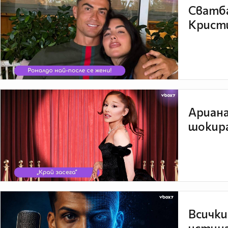
Сватба
Кристи
Ариана
шокира
Всички