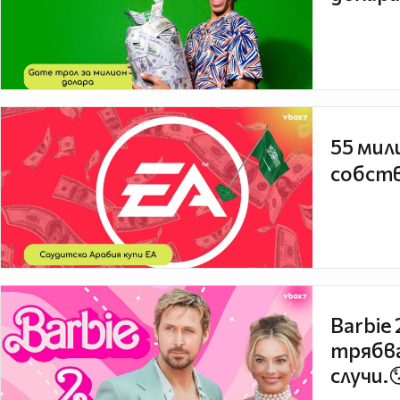
55 мил
собств
Barbie
трябва
случи.