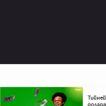
Тийней
долара