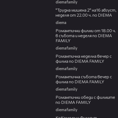
diemafamily
00:31
"Трудна мишена 2" на16 август,
неделя от 22.00 ч. по DIEMA
diema
00:36
Романтични филми от 18.00 ч.
в събота и неделя по DIEMA
FAMILY
diemafamily
00:21
Романтичнa неделна вечер с
филма по DIEMA FAMILY
diemafamily
00:20
Романтичнa събота вечер с
филма по DIEMA FAMILY
diemafamily
00:32
Романтични обеди с филмите
по DIEMA FAMILY
diemafamily
01:06
КоКомелън: Филмът -