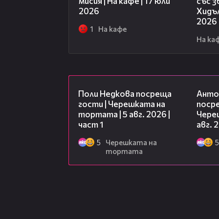
мисия | На кафе | 17 юли
със 
2026
Хидъл
2026
1
На кафе
На ка
19:25
Поли Недкова посреща
Анто
гости | Черешката на
посре
тортата | 5 авг. 2026 |
Чере
част 1
авг. 
5
Черешката на
5
тортата