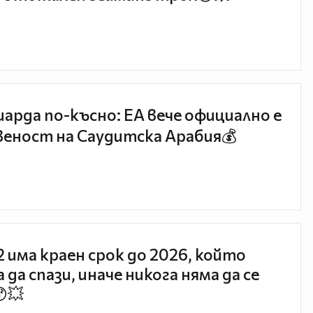
иарда по-късно: EA вече официално е
еност на Саудитска Арабия💰
 2 има краен срок до 2026, който
 да спази, иначе никога няма да се
😯💥