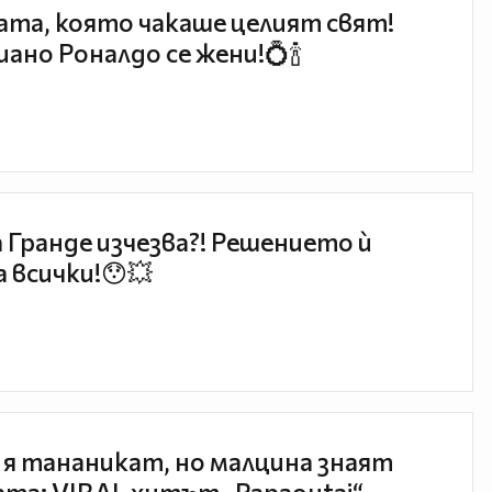
та, която чакаше целият свят!
ано Роналдо се жени!💍🍾
 Гранде изчезва?! Решението ѝ
 всички!😯💥
 я тананикат, но малцина знаят