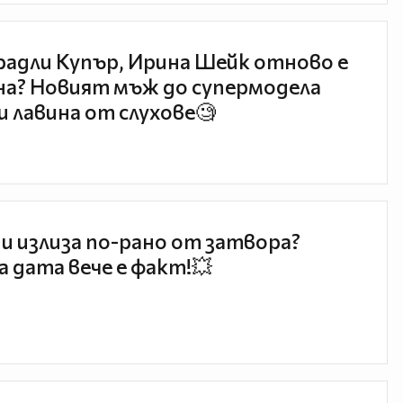
радли Купър, Ирина Шейк отново е
а? Новият мъж до супермодела
и лавина от слухове🧐
и излиза по-рано от затвора?
 дата вече е факт!💥