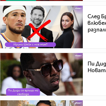
След Б
влюбен
разпал
Пи Дид
Новата