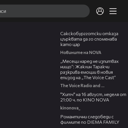
00:43
Сакскобургготски отказа
църквата да го споменава
като цар
Новините на NOVA
01:13:23
„Месеци наред не изпитвах
нищо“: Жаклин Таракчи
разкрива емоции в новия
епизод на „The Voice Cast“
The Voice Radio and TV Bulgaria
00:30
"Хитч" на 16 август, неделя от
21:00 ч. по KINO NOVA
kinonova_
00:31
Романтични следобеди с
филмите по DIEMA FAMILY