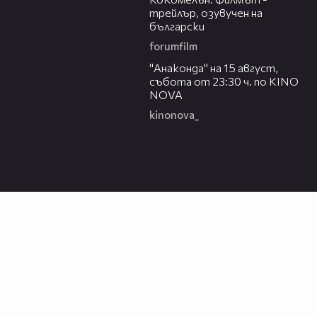
трейлър, озувучен на
български
forumfilm
00:30
"Анаконда" на 15 август,
събота от 23:30 ч. по KINO
NOVA
kinonova_