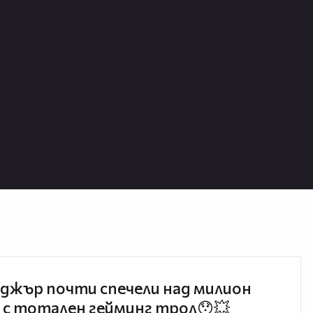
джър почти спечели над милион
 с тотален гейминг трол😯💥