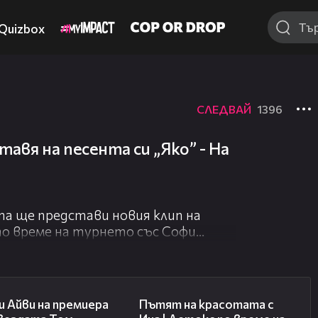
Quizbox
СЛЕДВАЙ
1396
авя на песента си „Яко” - На
а ще представи новия клип на
 по време на турнето със Софи
02:58
17:40
 Айви на премиера
Пътят на красотата с