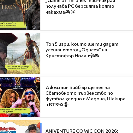
„Game of Thrones“ най-накрая
получава PC версията която
чакахме🎮🤩
Топ 5 игри, които ще ти дадат
усещането за „Одисея“ на
Кристофър Нолан🤩🎮
Джъстин Бийбър ще пее на
Световното първенство по
футбол заедно с Мадона, Шакира
и BTS!⚽🤩
ANIVENTURE COMIC CON 2026: