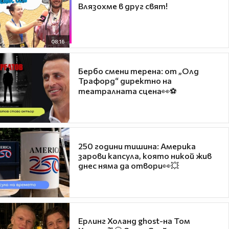
Влязохме в друг свят!
08:16
Бербо смени терена: от „Олд
Трафорд“ директно на
театралната сцена👀⚽
250 години тишина: Америка
зарови капсула, която никой жив
днес няма да отвори👀💥
Ерлинг Холанд ghost-на Том