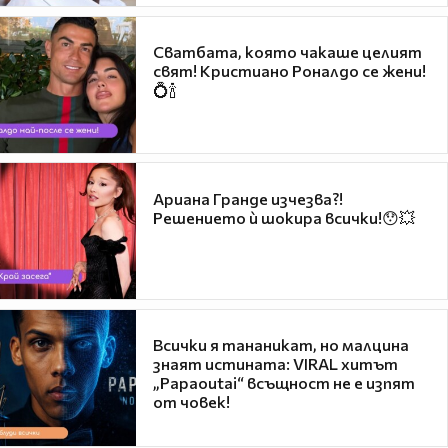
Сватбата, която чакаше целият
свят! Кристиано Роналдо се жени!
💍🍾
Ариана Гранде изчезва?!
Решението ѝ шокира всички!😯💥
Всички я тананикат, но малцина
знаят истината: VIRAL хитът
„Papaoutai“ всъщност не е изпят
от човек!