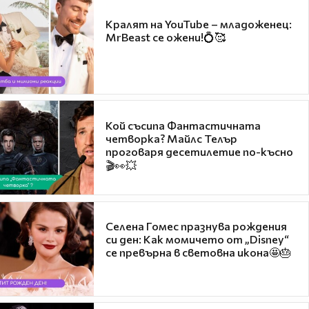
Кралят на YouTube – младоженец:
MrBeast се ожени!💍🥰
Кой съсипа Фантастичната
четворка? Майлс Телър
проговаря десетилетие по-късно
🎬👀💥
Селена Гомес празнува рождения
си ден: Как момичето от „Disney“
се превърна в световна икона🤩🎂