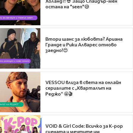
Холанд?! 💀 Защо Спайдър-мен
остана на "seen"😅
Втори шанс за любовта? Ариана
Гранде и Рики Алварес отново
заедно!😍
VESSOU влиза в света на онлайн
сериалите с „Кварталът на
Реджо“ 🤩🎬
VOID & Girl Code: Всичко за K-pop
сцената и мечтите им