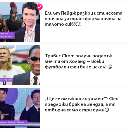
Елиът Пейдж разкри истинската
причина за трансформацията на
тялото си!😯💥
Травис Скот получи подарък
мечта от Холанд — всеки
футболен фен би го искал! 🤩
„Ще се омъжиш ли за мен?“: Фен
предложи брак на Зендая, а тя
отвърна само с три думи😅