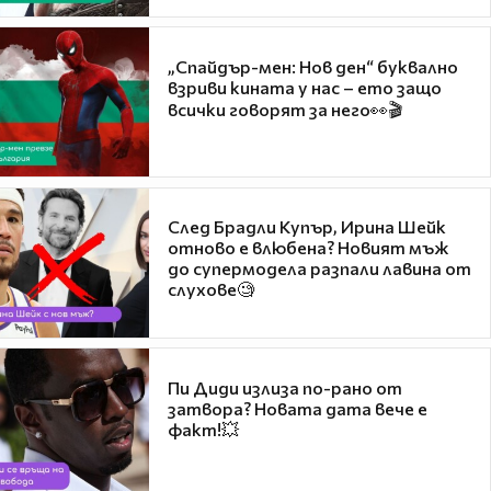
„Спайдър-мен: Нов ден“ буквално
взриви кината у нас – ето защо
всички говорят за него👀🎬
След Брадли Купър, Ирина Шейк
отново е влюбена? Новият мъж
до супермодела разпали лавина от
слухове🧐
Пи Диди излиза по-рано от
затвора? Новата дата вече е
факт!💥