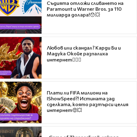
Съдията отложи сливането на
Paramount и Warner Bros. за 110
милиарда долара!😯💥
Любов или скандал? Карди Би и
Мадука Окойе разпалиха
интернет❤️‍🔥🔥
Плати ли FIFA милиони на
IShowSpeed?! Истината зад
сделката, която разтърси целия
интернет🤑💥