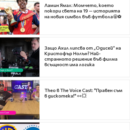
Ламин Ямал: Момчето, което
покори света на 19 — историята
на новия символ във футбола🤩⚽
Защо Ахил липсва от „Одисей“ на
Кристофър Нолън? Най-
странното решение във филма
всъщност има логика
Theo в The Voice Cast: "Правен съм
в дискотека!" 👀💥