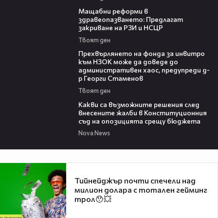
04:37
Мащабни реформи в
здравеопазването: Предлагат
закриване на РЗИ и НСЦР
Твоят ден
08:42
Прехвърлянето на фонда за инвитро
към НЗОК може да доведе до
административен хаос, предупреди д-
р Георги Стаменов
Твоят ден
09:59
Какви са възможните решения след
внесените жалби в Конституционния
съд на опозицията срещу бюджета
Nova News
Тийнейджър почти спечели над
милион долара с тотален гейминг
трол😯💥