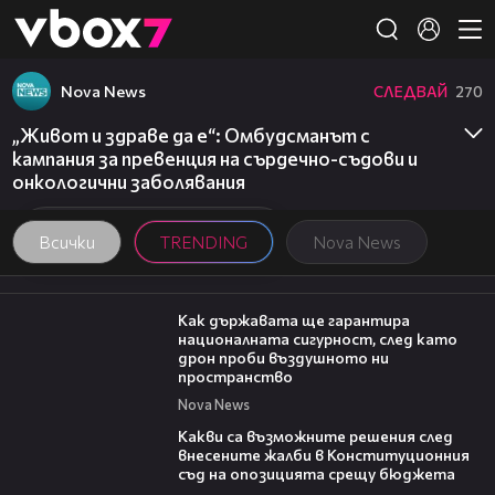
Member of
👾
Nova News
СЛЕДВАЙ
270
„Живот и здраве да е“: Омбудсманът с
кампания за превенция на сърдечно-съдови и
онкологични заболявания
Всички
TRENDING
Nova News
21:36
Как държавата ще гарантира
националната сигурност, след като
дрон проби въздушното ни
пространство
Nova News
09:59
Какви са възможните решения след
внесените жалби в Конституционния
съд на опозицията срещу бюджета