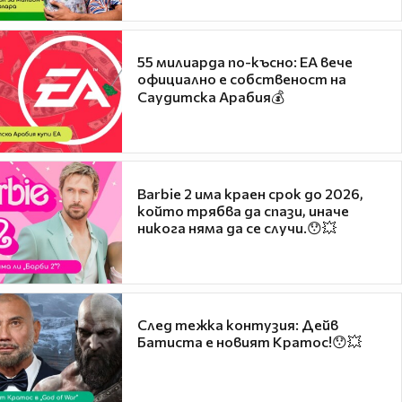
55 милиарда по-късно: EA вече
официално е собственост на
Саудитска Арабия💰
Barbie 2 има краен срок до 2026,
който трябва да спази, иначе
никога няма да се случи.😯💥
След тежка контузия: Дейв
Батиста е новият Кратос!😯💥