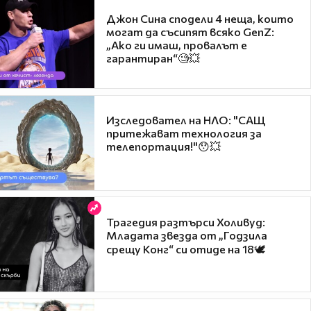
Джон Сина сподели 4 неща, които
могат да съсипят всяко GenZ:
„Ако ги имаш, провалът е
гарантиран“🧐💥
Изследовател на НЛО: "САЩ
притежават технология за
телепортация!"😯💥
Трагедия разтърси Холивуд:
Младата звезда от „Годзила
срещу Конг“ си отиде на 18🕊️