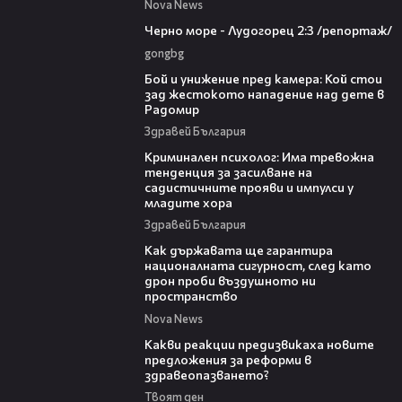
Nova News
06:06
Черно море - Лудогорец 2:3 /репортаж/
gongbg
06:12
Бой и унижение пред камера: Кой стои
зад жестокото нападение над дете в
Радомир
Здравей България
09:42
Криминален психолог: Има тревожна
тенденция за засилване на
садистичните прояви и импулси у
младите хора
Здравей България
21:36
Как държавата ще гарантира
националната сигурност, след като
дрон проби въздушното ни
пространство
Nova News
14:58
Какви реакции предизвикаха новите
предложения за реформи в
здравеопазването?
Твоят ден