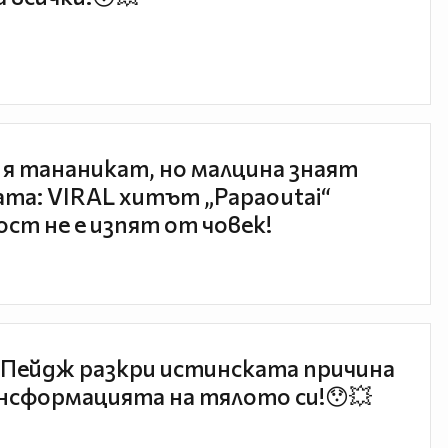
 я тананикат, но малцина знаят
та: VIRAL хитът „Papaoutai“
ст не е изпят от човек!
Пейдж разкри истинската причина
нсформацията на тялото си!😯💥