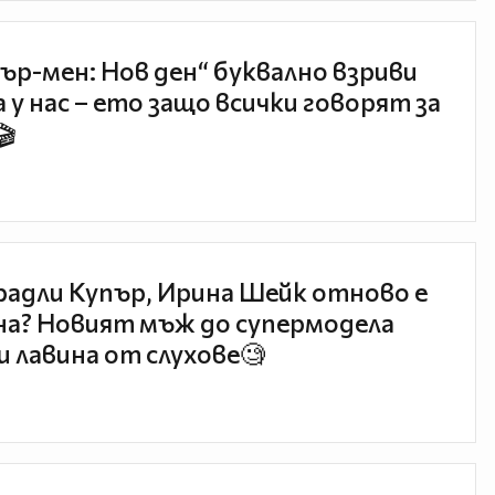
ър-мен: Нов ден“ буквално взриви
 у нас – ето защо всички говорят за
🎬
радли Купър, Ирина Шейк отново е
а? Новият мъж до супермодела
и лавина от слухове🧐