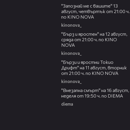
"Запознай ме с вашите" 13
август, четвъртък от 21:00 ч.
по KINO NOVA
kinonova_
00:22
"Бърз и яростен" на 12 август,
сряда от 21:00 ч. по KINO
NOVA
kinonova_
00:31
"Бързи и яростни Токио
Дрифт" на 11 август, вторник
от 21:00 ч. по KINO NOVA
kinonova_
00:33
"Внезапна смърт" на 16 август,
неделя от 19:50 ч. по DIEMA
diema