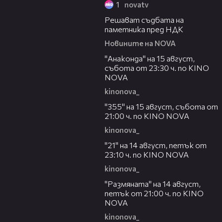
1
novatv
00:26
Решават съдбата на
паметника пред НДК
Новините на NOVA
00:30
"Анаконда" на 15 август,
събота от 23:30 ч. по KINO
NOVA
kinonova_
00:31
"355" на 15 август, събота от
21:00 ч. по KINO NOVA
kinonova_
00:29
"21" на 14 август, петък от
23:10 ч. по KINO NOVA
kinonova_
00:29
"Размянaта" на 14 август,
петък от 21:00 ч. по KINO
NOVA
kinonova_
00:23