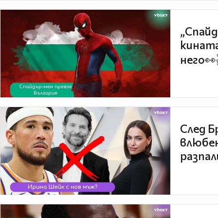
„Спайд
кината
него👀
След Б
влюбен
разпал