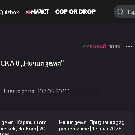
Quizbox
СЛЕДВАЙ
1083
СКА в „Ничия земя”
Ничия земя” (07.05.2016)
43:49
50:34
 земя | Картини от
Ничия земя | Признания зад
(не лек) живот | 20
решетките | 13 юни 2026
2026