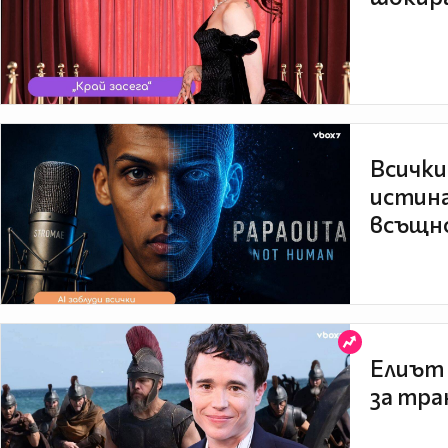
Всички
истина
всъщно
Елиът 
за тра