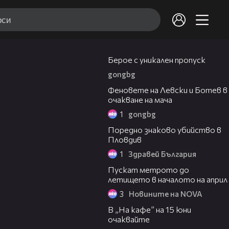
00:37
Берое с уникален пропуск
gongbg
01:33
Феновете на Левски и Ботев в
очакване на мача
1
gongbg
04:35
Поредно знаково убийство в
Пловдив
1
Здравей България
02:05
Пускат метрото до
летището в началото на април
3
Новините на NOVA
00:22
В „На кафе” на 15 юни
очаквайте