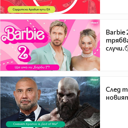
Barbie
трябва
случи.
След т
новият