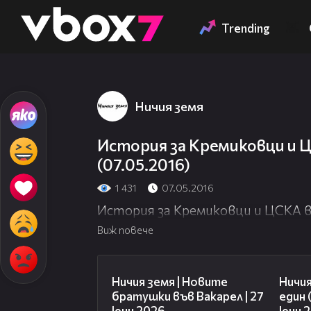
Member of
👾
Trending
Ничия земя
История за Кремиковци и Ц
(07.05.2016)
1 431
07.05.2016
История за Кремиковци и ЦСКА в „
Виж повече
47:07
Ничия земя | Новите
Ничия
братушки във Вакарел | 27
един 
юни 2026
юни 