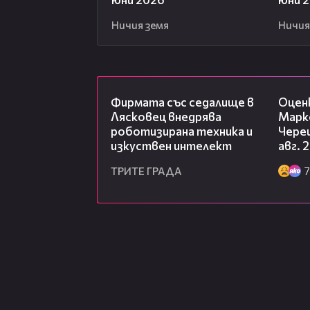
Ничия земя
Ничия
00:06
Фирмата със седалище в
Оцен
Лясковец внедрява
Марк
роботизирана техника и
Чере
изкуствен интелект
авг. 
ТРИТЕ ГРАДА
7