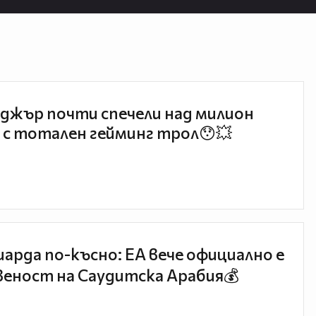
джър почти спечели над милион
 с тотален гейминг трол😯💥
иарда по-късно: EA вече официално е
еност на Саудитска Арабия💰