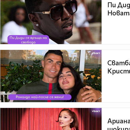
Пи Дид
Новата
Сватба
Кристи
Ариана
шокира