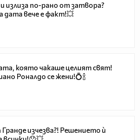
и излиза по-рано от затвора?
 дата вече е факт!💥
та, която чакаше целият свят!
ано Роналдо се жени!💍🍾
 Гранде изчезва?! Решението ѝ
 всички!😯💥