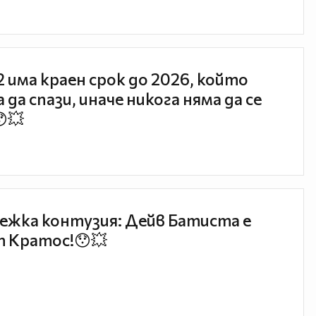
 2 има краен срок до 2026, който
 да спази, иначе никога няма да се
😯💥
ежка контузия: Дейв Батиста е
 Кратос!😯💥