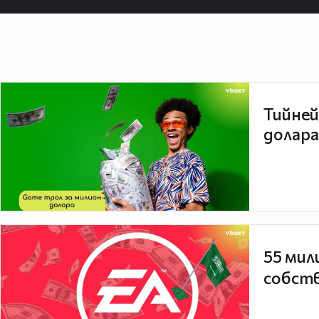
Тийней
долара
55 мил
собств