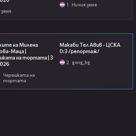
1
Ничия земя
 земя
14:06
09:11
ките на Милена
Макаби Тел Авив - ЦСКА
ова-Маца |
0:3 /репортаж/
шката на тортата | 3
2
gong_bg
2026
Черешката на
тортата