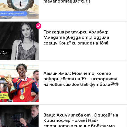
телепортация!"😯💥
Трагедия разтърси Холивуд:
Младата звезда от „Годзила
срещу Конг“ си отиде на 18🕊️
Ламин Ямал: Момчето, което
покори света на 19 — историята
на новия символ във футбола🤩⚽
Защо Ахил липсва от „Одисей“ на
Кристофър Нолън? Най-
странното решение във филма