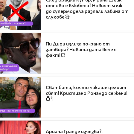
отново е влюбена? Новият мъж
до супермодела разпали лавина от
слухове🧐
Пи Диди излиза по-рано от
затвора? Новата дата вече е
факт!💥
Сватбата, която чакаше целият
свят! Кристиано Роналдо се жени!
💍🍾
Ариана Гранде изчезва?!