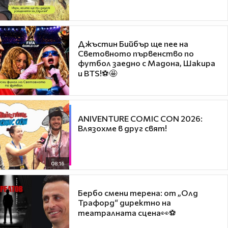
Джъстин Бийбър ще пее на
Световното първенство по
футбол заедно с Мадона, Шакира
и BTS!⚽🤩
ANIVENTURE COMIC CON 2026:
Влязохме в друг свят!
08:16
Бербо смени терена: от „Олд
Трафорд“ директно на
театралната сцена👀⚽