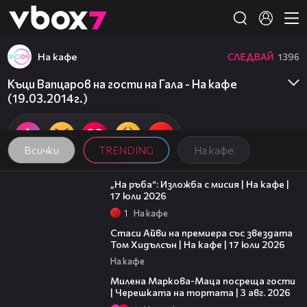
Member of
👾
На кафе
СЛЕДВАЙ
1396
Къци Вапцаров на гости на Гала - На кафе
(19.03.2014г.)
Всички
TRENDING
На кафе
09:09
„На ръба“: Изложба с мисия | На кафе |
17 юли 2026
1
На кафе
02:58
Стаси Айви на премиера със звездата
Том Хидълсън | На кафе | 17 юли 2026
На кафе
20:17
Милена Маркова-Маца посреща гости
| Черешката на тортата | 3 авг. 2026