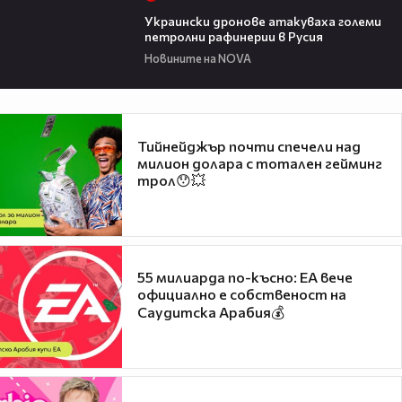
00:41
Украински дронове атакуваха големи
петролни рафинерии в Русия
Новините на NOVA
Тийнейджър почти спечели над
милион долара с тотален гейминг
трол😯💥
55 милиарда по-късно: EA вече
официално е собственост на
Саудитска Арабия💰