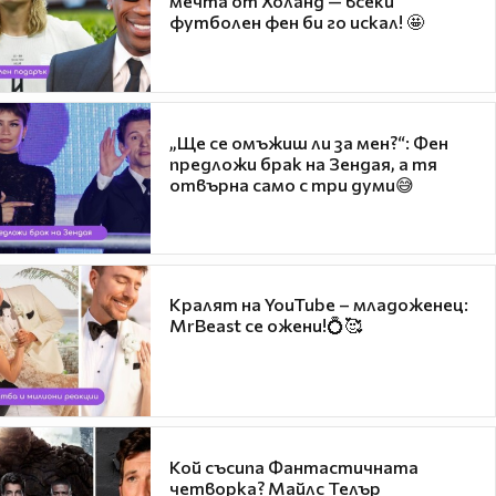
мечта от Холанд — всеки
футболен фен би го искал! 🤩
„Ще се омъжиш ли за мен?“: Фен
предложи брак на Зендая, а тя
отвърна само с три думи😅
Кралят на YouTube – младоженец:
MrBeast се ожени!💍🥰
Кой съсипа Фантастичната
четворка? Майлс Телър