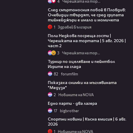
4
Черешката на тортата
09:32
След смъртоносния побой в Пловдив:
Очевидци твърдят, че сред групата
тийнейджъри е имало и момичета
1
Здравей България
13:03
Поли Недкова посреща гости |
Черешката на тортата | 5 авг. 2026 |
част 2
3
Черешката на тортата
04:54
Турнир по оцеляване и пейнтбол
Игрите на глада
82
forumfilm
00:42
Показаха снимки на мъглявината
"Медуза"
2
Новините на NOVA
11:42
Едно парти - два лагера
17
bigbrother
04:51
Спортни новини | Късна емисия | 6 авг.
2026
1
Новините на NOVA