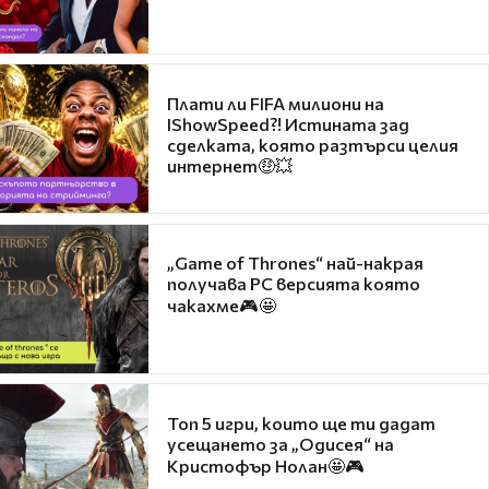
Плати ли FIFA милиони на
IShowSpeed?! Истината зад
сделката, която разтърси целия
интернет🤑💥
„Game of Thrones“ най-накрая
получава PC версията която
чакахме🎮🤩
Топ 5 игри, които ще ти дадат
усещането за „Одисея“ на
Кристофър Нолан🤩🎮