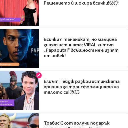
Решението ѝ шокира всички!😯💥
Всички я тананикат, но малцина
знаят истината: VIRAL хитът
„Papaoutai“ всъщност не е изпят
от човек!
Елиът Пейдж разкри истинската
причина за трансформацията на
тялото си!😯💥
Травис Скот получи подарък