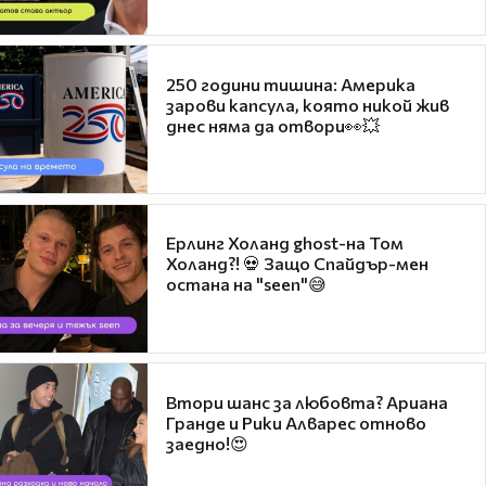
250 години тишина: Америка
зарови капсула, която никой жив
днес няма да отвори👀💥
Ерлинг Холанд ghost-на Том
Холанд?! 💀 Защо Спайдър-мен
остана на "seen"😅
Втори шанс за любовта? Ариана
Гранде и Рики Алварес отново
заедно!😍