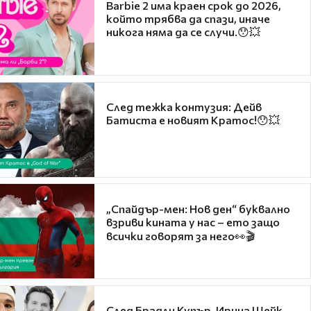
Barbie 2 има краен срок до 2026,
който трябва да спази, иначе
никога няма да се случи.😯💥
След тежка контузия: Дейв
Батиста е новият Кратос!😯💥
„Спайдър-мен: Нов ден“ буквално
взриви кината у нас – ето защо
всички говорят за него👀🎬
След Брадли Купър, Ирина Шейк