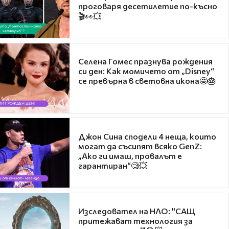
проговаря десетилетие по-късно
🎬👀💥
Селена Гомес празнува рождения
си ден: Как момичето от „Disney“
се превърна в световна икона🤩🎂
Джон Сина сподели 4 неща, които
могат да съсипят всяко GenZ:
„Ако ги имаш, провалът е
гарантиран“🧐💥
Изследовател на НЛО: "САЩ
притежават технология за