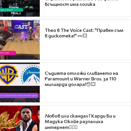
всъщност има логика
Theo в The Voice Cast: "Правен съм
в дискотека!" 👀💥
Съдията отложи сливането на
Paramount и Warner Bros. за 110
милиарда долара!😯💥
Любов или скандал? Карди Би и
Мадука Окойе разпалиха
интернет❤️‍🔥🔥