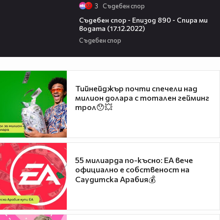
3
Съдебен спор
45:23
Съдебен спор - Епизод 890 - Спира ми
водата (17.12.2022)
Съдебен спор
Тийнейджър почти спечели над
милион долара с тотален гейминг
трол😯💥
55 милиарда по-късно: EA вече
официално е собственост на
Саудитска Арабия💰