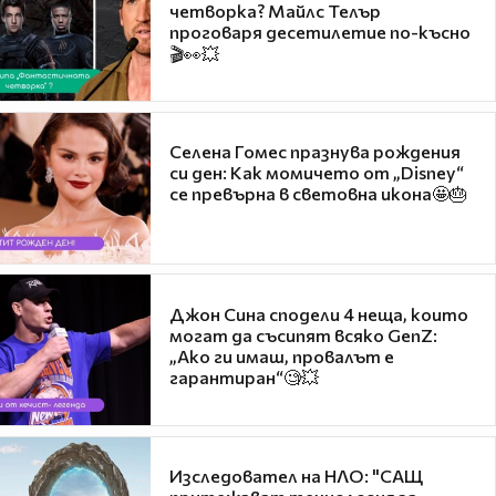
четворка? Майлс Телър
проговаря десетилетие по-късно
🎬👀💥
Селена Гомес празнува рождения
си ден: Как момичето от „Disney“
се превърна в световна икона🤩🎂
Джон Сина сподели 4 неща, които
могат да съсипят всяко GenZ:
„Ако ги имаш, провалът е
гарантиран“🧐💥
Изследовател на НЛО: "САЩ