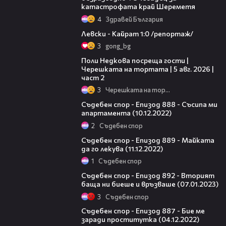
катастрофата край Шереметя
4
Здравей България
05:57
Левски - Кайрат 1:0 /репортаж/
3
gong_bg
13:03
Поли Недкова посреща гости |
Черешката на тортата | 5 авг. 2026 |
част 2
3
Черешката на тортата
45:32
Съдебен спор - Епизод 888 - Съсипа ми
апартамента (10.12.2022)
2
Съдебен спор
45:51
Съдебен спор - Епизод 889 - Майката
да го лекува (11.12.2022)
1
Съдебен спор
46:53
Съдебен спор - Епизод 892 - Вторият
баща ни биеше и връзваше (07.01.2023)
3
Съдебен спор
46:01
Съдебен спор - Епизод 887 - Бие ме
заради проститутка (04.12.2022)