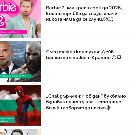
Barbie 2 има краен срок до 2026,
който трябва да спази, иначе
никога няма да се случи.😯💥
След тежка контузия: Дейв
Батиста е новият Кратос!😯💥
„Спайдър-мен: Нов ден“ буквално
взриви кината у нас – ето защо
всички говорят за него👀🎬