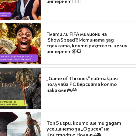
интернет❤️‍🔥🔥
Плати ли FIFA милиони на
IShowSpeed?! Истината зад
сделката, която разтърси целия
интернет🤑💥
„Game of Thrones“ най-накрая
получава PC версията която
чакахме🎮🤩
Топ 5 игри, които ще ти дадат
усещането за „Одисея“ на
Кристофър Нолан🤩🎮