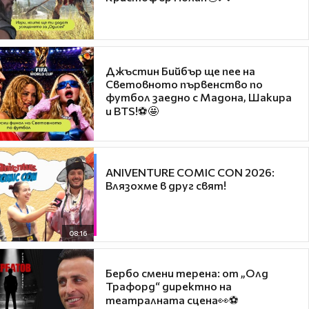
Джъстин Бийбър ще пее на
Световното първенство по
футбол заедно с Мадона, Шакира
и BTS!⚽🤩
ANIVENTURE COMIC CON 2026:
Влязохме в друг свят!
08:16
Бербо смени терена: от „Олд
Трафорд“ директно на
театралната сцена👀⚽