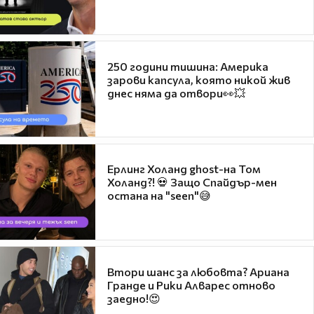
250 години тишина: Америка
зарови капсула, която никой жив
днес няма да отвори👀💥
Ерлинг Холанд ghost-на Том
Холанд?! 💀 Защо Спайдър-мен
остана на "seen"😅
Втори шанс за любовта? Ариана
Гранде и Рики Алварес отново
заедно!😍