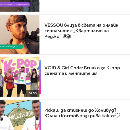
VESSOU влиза в света на онлайн
сериалите с „Кварталът на
Реджо“ 🤩🎬
VOID & Girl Code: Всичко за K-pop
сцената и мечтите им
07:50
Искаш да стигнеш до Холивуд?
Юлиан Костов разкрива как!👀💥