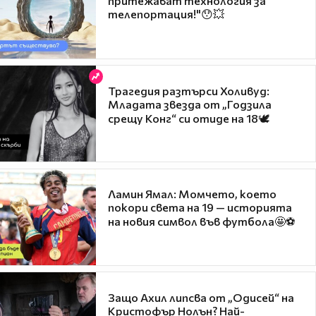
притежават технология за
телепортация!"😯💥
Трагедия разтърси Холивуд:
Младата звезда от „Годзила
срещу Конг“ си отиде на 18🕊️
Ламин Ямал: Момчето, което
покори света на 19 — историята
на новия символ във футбола🤩⚽
Защо Ахил липсва от „Одисей“ на
Кристофър Нолън? Най-