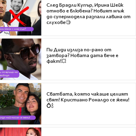
След Брадли Купър, Ирина Шейк
отново е влюбена? Новият мъж
до супермодела разпали лавина от
слухове🧐
Пи Диди излиза по-рано от
затвора? Новата дата вече е
факт!💥
Сватбата, която чакаше целият
свят! Кристиано Роналдо се жени!
💍🍾