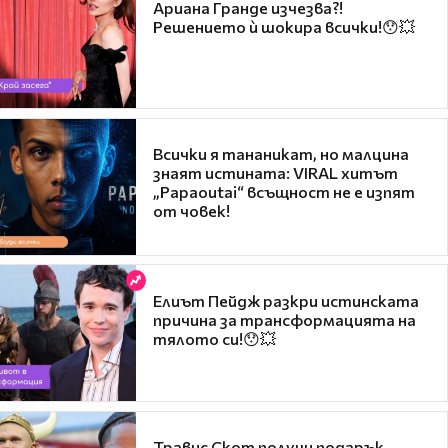
Ариана Гранде изчезва?!
Решението ѝ шокира всички!😯💥
Всички я тананикат, но малцина
знаят истината: VIRAL хитът
„Papaoutai“ всъщност не е изпят
от човек!
Елиът Пейдж разкри истинската
причина за трансформацията на
тялото си!😯💥
Травис Скот получи подарък