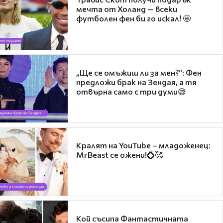
мечта от Холанд — всеки
футболен фен би го искал! 🤩
„Ще се омъжиш ли за мен?“: Фен
предложи брак на Зендая, а тя
отвърна само с три думи😅
Кралят на YouTube – младоженец:
MrBeast се ожени!💍🥰
Кой съсипа Фантастичната