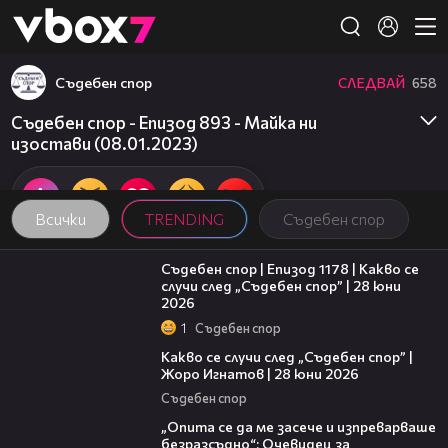
Member of
👾
Съдебен спор
СЛЕДВАЙ
658
Съдебен спор - Епизод 893 - Майка ни
изостави (08.01.2023)
Всички
TRENDING
Съдебен спор
47:02
Съдебен спор | Епизод 1178 | Какво се
случи след „Съдебен спор” | 28 юни
2026
1
Съдебен спор
15:58
Какво се случи след „Съдебен спор” |
Жоро Игнатов | 28 юни 2026
Съдебен спор
06:38
„Опита се да ме засече и изпреварваше
безразсъдно“: Очевидец за