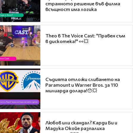
странното решение във филма
всъщност има логика
Theo в The Voice Cast: "Правен съм
в дискотека!" 👀💥
Съдията отложи сливането на
Paramount и Warner Bros. за 110
милиарда долара!😯💥
Любов или скандал? Карди Би и
Мадука Окойе разпалиха