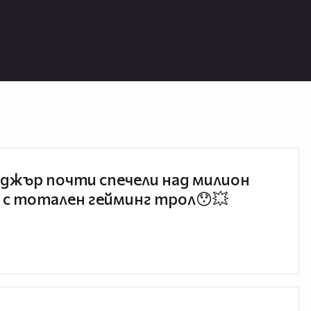
джър почти спечели над милион
 с тотален гейминг трол😯💥