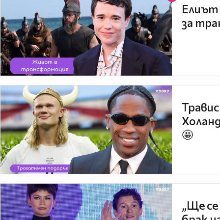
Елиът 
за тра
Травис
Холанд
🤩
„Ще се
брак н