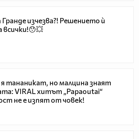
 Гранде изчезва?! Решението ѝ
 всички!😯💥
 я тананикат, но малцина знаят
та: VIRAL хитът „Papaoutai“
ст не е изпят от човек!