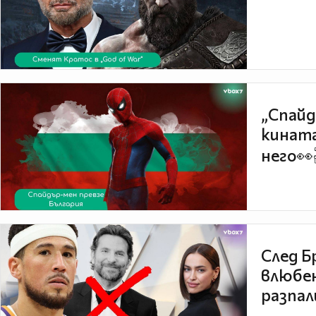
„Спайд
кината
него👀
След Б
влюбен
разпал