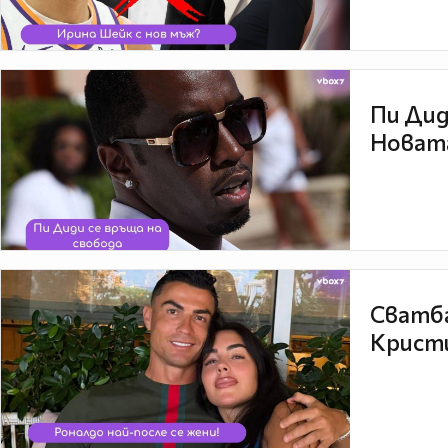
Пи Дид
Новата
Сватба
Кристи