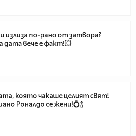
и излиза по-рано от затвора?
 дата вече е факт!💥
та, която чакаше целият свят!
ано Роналдо се жени!💍🍾