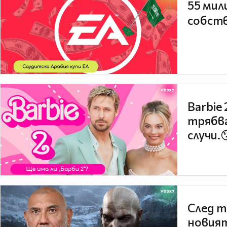
55 мил
собств
Barbie
трябва
случи.
След т
новият