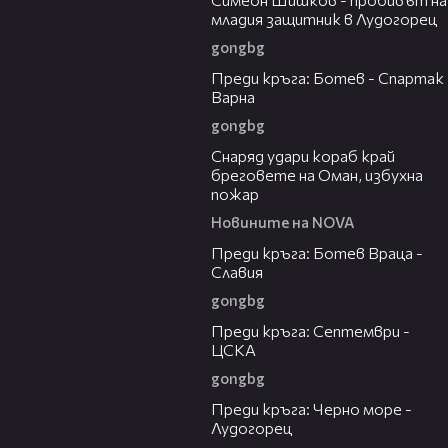
младия защитник в Лудогорец
gongbg
05:30
Преди кръга: Ботев - Спартак
Варна
gongbg
01:04
Снаряд удари кораб край
бреговете на Оман, избухна
пожар
Новините на NOVA
06:28
Преди кръга: Ботев Враца -
Славия
gongbg
06:25
Преди кръга: Септември -
ЦСКА
gongbg
05:23
Преди кръга: Черно море -
Лудогорец