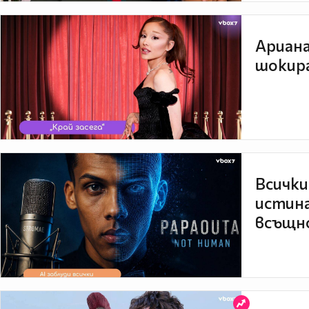
Ариана
шокира
Всички
истина
всъщно