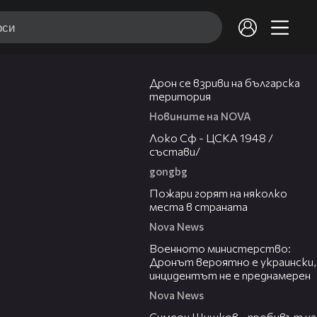
04:22
Дрон се взриви на българска
територия
Новините на NOVA
01:41
Локо Сф - ЦСКА 1948 /
състави/
gongbg
00:31
Пожари горят на няколко
места в страната
Nova News
00:23
Военното министерство:
Дронът вероятно е украински,
инцидентът не е преднамерен
Nova News
03:07
Симеон Шишков - пробивът на