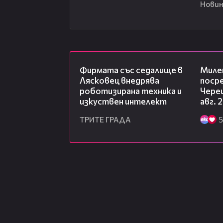
Новин
00:06
Фирмата със седалище в
Миле
Лясковец внедрява
посре
роботизирана техника и
Чере
изкуствен интелект
авг. 
ТРИТЕ ГРАДА
5