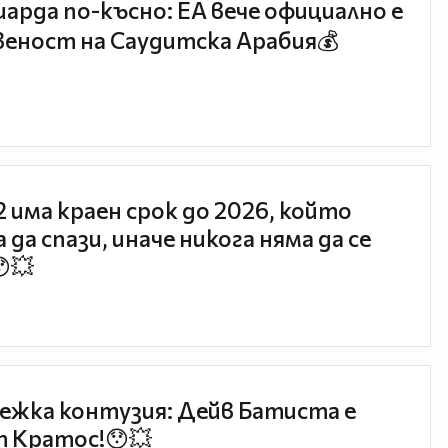
иарда по-късно: EA вече официално е
еност на Саудитска Арабия💰
 2 има краен срок до 2026, който
 да спази, иначе никога няма да се
😯💥
ежка контузия: Дейв Батиста е
 Кратос!😯💥