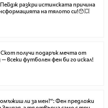
Пейдж разкри истинската причина
нсформацията на тялото си!😯💥
 Скот получи подарък мечта от
 — всеки футболен фен би го искал!
 омъжиш ли за мен?“: Фен предложи
а Зендая, а тя отвърна само с три