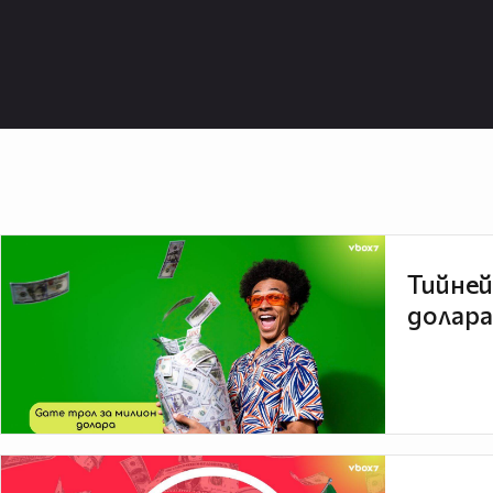
Тийней
долара