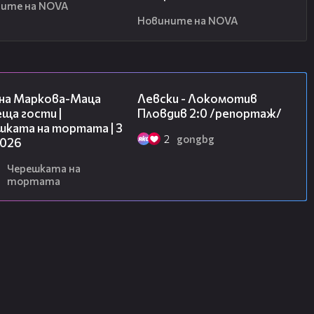
ите на NOVA
Новините на NOVA
20:17
06:10
на Маркова-Маца
Левски - Локомотив
ща гости |
Пловдив 2:0 /репортаж/
шката на тортата | 3
2
gongbg
2026
Черешката на
тортата