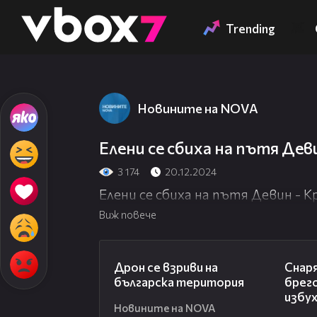
Member of
👾
Trending
Новините на NOVA
Елени се сбиха на пътя Дев
3 174
20.12.2024
Елени се сбиха на пътя Девин - 
Виж повече
04:22
Дрон се взриви на
Снаря
българска територия
брег
избу
Новините на NOVA