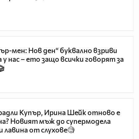
ър-мен: Нов ден“ буквално взриви
 у нас – ето защо всички говорят за
🎬
радли Купър, Ирина Шейк отново е
а? Новият мъж до супермодела
и лавина от слухове🧐