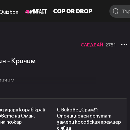
Quizbox
СЛЕДВАЙ
2751
ин - Кричим
Кричим
01:04
01:24
д удари кораб край
С викове „Срам!“:
овете на Оман,
Опозиционен депутат
хна пожар
замери косовския премиер
с яйца