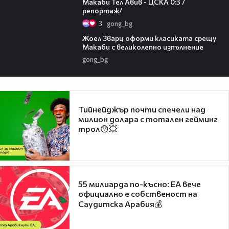
Макаби Тел Авив - ЦСКА 0:3 /
репортаж/
3
gong_bg
01:29
Жоел Зварц оформи класиката срещу
Макаби с великолепно изпълнение
gong_bg
Тийнейджър почти спечели над
милион долара с тотален гейминг
трол😯💥
55 милиарда по-късно: EA вече
официално е собственост на
Саудитска Арабия💰