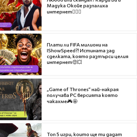
Мадука Окойе разпалиха
интернет❤️‍🔥🔥
Плати ли FIFA милиони на
IShowSpeed?! Истината зад
сделката, която разтърси целия
интернет🤑💥
„Game of Thrones“ най-накрая
получава PC версията която
чакахме🎮🤩
Топ 5 игри, които ще ти дадат