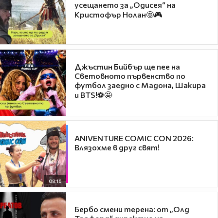
усещането за „Одисея“ на
Кристофър Нолан🤩🎮
Джъстин Бийбър ще пее на
Световното първенство по
футбол заедно с Мадона, Шакира
и BTS!⚽🤩
ANIVENTURE COMIC CON 2026:
Влязохме в друг свят!
08:16
Бербо смени терена: от „Олд