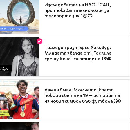
Изследовател на НЛО: "САЩ
притежават технология за
телепортация!"😯💥
Трагедия разтърси Холивуд:
Младата звезда от „Годзила
срещу Конг“ си отиде на 18🕊️
Ламин Ямал: Момчето, което
покори света на 19 — историята
на новия символ във футбола🤩⚽