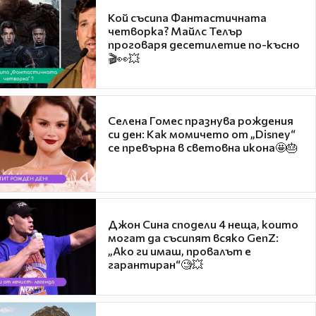
Кой съсипа Фантастичната
четворка? Майлс Телър
проговаря десетилетие по-късно
🎬👀💥
Селена Гомес празнува рождения
си ден: Как момичето от „Disney“
се превърна в световна икона🤩🎂
Джон Сина сподели 4 неща, които
могат да съсипят всяко GenZ:
„Ако ги имаш, провалът е
гарантиран“🧐💥