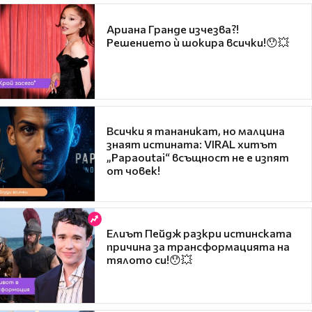
Ариана Гранде изчезва?!
Решението ѝ шокира всички!😯💥
Всички я тананикат, но малцина
знаят истината: VIRAL хитът
„Papaoutai“ всъщност не е изпят
от човек!
Елиът Пейдж разкри истинската
причина за трансформацията на
тялото си!😯💥