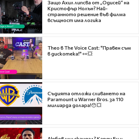
Защо Ахил липсва от „Одисей“ на
Кристофър Нолън? Най-
странното решение във филма
всъщност има логика
Theo в The Voice Cast: "Правен съм
в дискотека!" 👀💥
Съдията отложи сливането на
Paramount и Warner Bros. за 110
милиарда долара!😯💥
Любов или скандал? Карди Би и