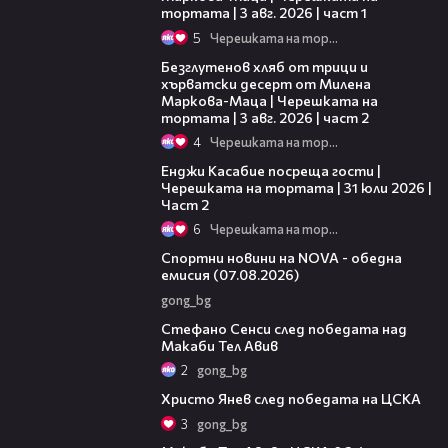
тортата | 3 авг. 2026 | част 1
5
Черешката на тортата
15:35
Безглутенов хляб от трици и
хърватски десерт от Милена
Маркова-Маца | Черешката на
тортата | 3 авг. 2026 | част 2
4
Черешката на тортата
16:45
Енджи Касабие посреща гости |
Черешката на тортата | 31 юли 2026 |
Част 2
6
Черешката на тортата
04:03
Спортни новини на NOVA - обедна
емисия (07.08.2026)
gong_bg
03:43
Стефано Сенси след победата над
Макаби Тел Авив
2
gong_bg
05:52
Христо Янев след победата на ЦСКА
3
gong_bg
09:11