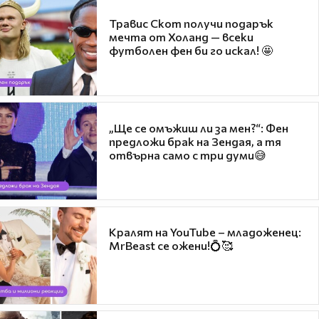
Травис Скот получи подарък
мечта от Холанд — всеки
футболен фен би го искал! 🤩
„Ще се омъжиш ли за мен?“: Фен
предложи брак на Зендая, а тя
отвърна само с три думи😅
Кралят на YouTube – младоженец:
MrBeast се ожени!💍🥰