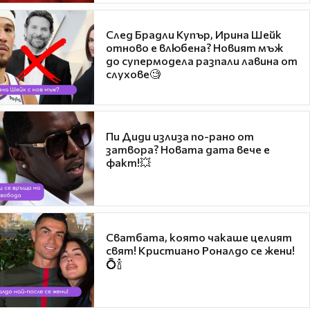
След Брадли Купър, Ирина Шейк
отново е влюбена? Новият мъж
до супермодела разпали лавина от
слухове🧐
Пи Диди излиза по-рано от
затвора? Новата дата вече е
факт!💥
Сватбата, която чакаше целият
свят! Кристиано Роналдо се жени!
💍🍾