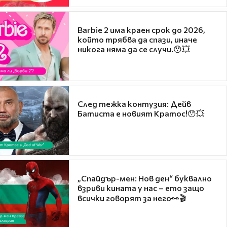
Barbie 2 има краен срок до 2026,
който трябва да спази, иначе
никога няма да се случи.😯💥
След тежка контузия: Дейв
Батиста е новият Кратос!😯💥
„Спайдър-мен: Нов ден“ буквално
взриви кината у нас – ето защо
всички говорят за него👀🎬