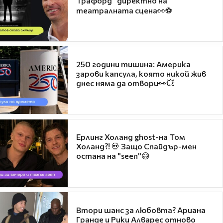
Трафорд“ директно на
театралната сцена👀⚽
250 години тишина: Америка
зарови капсула, която никой жив
днес няма да отвори👀💥
Ерлинг Холанд ghost-на Том
Холанд?! 💀 Защо Спайдър-мен
остана на "seen"😅
Втори шанс за любовта? Ариана
Гранде и Рики Алварес отново