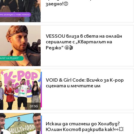
заедно!😍
VESSOU влиза в света на онлайн
сериалите с „Кварталът на
Реджо“ 🤩🎬
VOID & Girl Code: Всичко за K-pop
сцената и мечтите им
07:50
Искаш да стигнеш до Холивуд?
Юлиан Костов разкрива как!👀💥