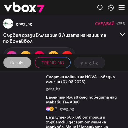
Member of
👾
gong_bg
СЛЕДВАЙ
1256
Сърбия срази България в Лигата на нациите
по волейбол
Всички
TRENDING
gong_bg
04:03
Спортни новини на NOVA - обедна
емисия (07.08.2026)
gong_bg
06:38
Валентин Илиев след победата над
Макаби Тел Авив
2
gong_bg
16:02
Безглутенов хляб от трици и
хърватски десерт от Милена
Маркова-Маца | Черешката на