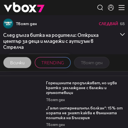
Member of
👾
Твоят ден
СЛЕДВАЙ
68
След дълга битка на родители: Откриха
център за деца и младежи с аутизъм в
Стрелча
Всички
TRENDING
Твоят ден
02:31
Горещините продължават, но идва
кратко захлаждане с валежи и
гръмотевици
Твоят ден
08:08
„Галъп интернешънъл болкан“: 15% от
хората не знаят каква е външната
политика на България
Твоят ден
05:57