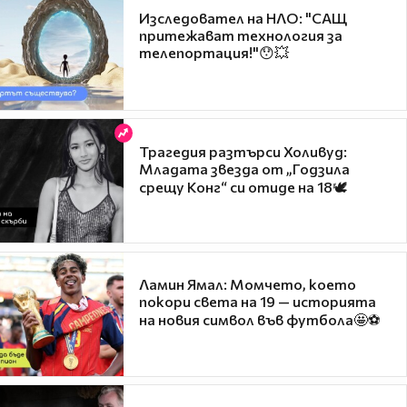
Изследовател на НЛО: "САЩ
притежават технология за
телепортация!"😯💥
Трагедия разтърси Холивуд:
Младата звезда от „Годзила
срещу Конг“ си отиде на 18🕊️
Ламин Ямал: Момчето, което
покори света на 19 — историята
на новия символ във футбола🤩⚽