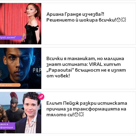
Ариана Гранде изчезва?!
Решението ѝ шокира всички!😯💥
Всички я тананикат, но малцина
знаят истината: VIRAL хитът
„Papaoutai“ всъщност не е изпят
от човек!
Елиът Пейдж разкри истинската
причина за трансформацията на
тялото си!😯💥