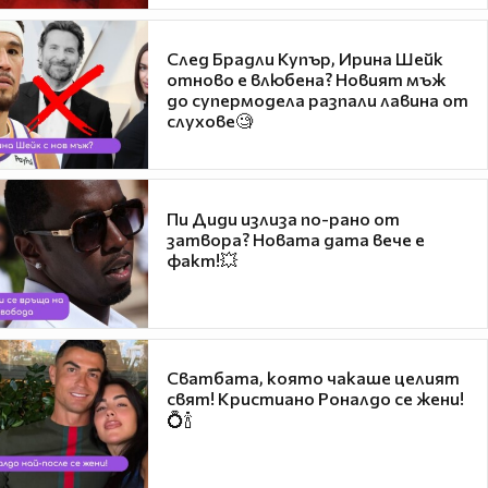
След Брадли Купър, Ирина Шейк
отново е влюбена? Новият мъж
до супермодела разпали лавина от
слухове🧐
Пи Диди излиза по-рано от
затвора? Новата дата вече е
факт!💥
Сватбата, която чакаше целият
свят! Кристиано Роналдо се жени!
💍🍾