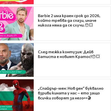
Barbie 2 има краен срок до 2026,
който трябва да спази, иначе
никога няма да се случи.😯💥
След тежка контузия: Дейв
Батиста е новият Кратос!😯💥
„Спайдър-мен: Нов ден“ буквално
взриви кината у нас – ето защо
всички говорят за него👀🎬