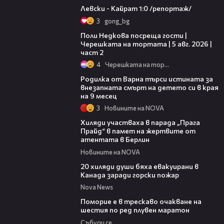
Левски - Кайрат 1:0 /репортаж/
3
gong_bg
13:03
Поли Недкова посреща гости |
Черешката на тортата | 5 авг. 2026 |
част 2
4
Черешката на тортата
03:09
Родилка от Варна търси истината за
внезапната смърт на детето си в края
на 9 месец
3
Новините на NOVA
02:23
Хиляди участваха в парада „Прага
Прайд“ в памет на жертвите от
атентата в Берлин
Новините на NOVA
00:39
20 хиляди души бяха евакуирани в
Канада заради горски пожар
Nova News
03:22
Поморие е в трескаво очакване на
шестия по ред плувен маратон
Събуди се