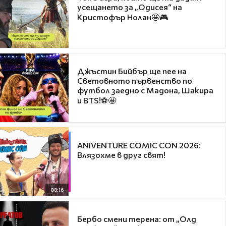
усещането за „Одисея“ на
Кристофър Нолан🤩🎮
Джъстин Бийбър ще пее на
Световното първенство по
футбол заедно с Мадона, Шакира
и BTS!⚽🤩
ANIVENTURE COMIC CON 2026:
Влязохме в друг свят!
08:16
Бербо смени терена: от „Олд