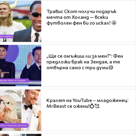
Травис Скот получи подарък
мечта от Холанд — всеки
футболен фен би го искал! 🤩
„Ще се омъжиш ли за мен?“: Фен
предложи брак на Зендая, а тя
отвърна само с три думи😅
Кралят на YouTube – младоженец:
MrBeast се ожени!💍🥰