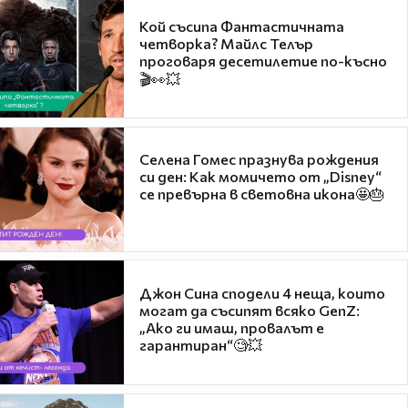
Кой съсипа Фантастичната
четворка? Майлс Телър
проговаря десетилетие по-късно
🎬👀💥
Селена Гомес празнува рождения
си ден: Как момичето от „Disney“
се превърна в световна икона🤩🎂
Джон Сина сподели 4 неща, които
могат да съсипят всяко GenZ:
„Ако ги имаш, провалът е
гарантиран“🧐💥