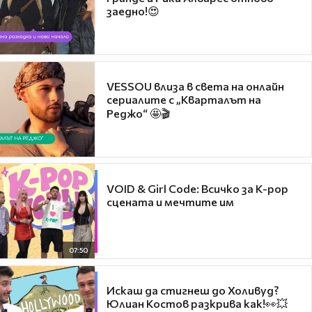
заедно!😍
VESSOU влиза в света на онлайн
сериалите с „Кварталът на
Реджо“ 🤩🎬
VOID & Girl Code: Всичко за K-pop
сцената и мечтите им
07:50
Искаш да стигнеш до Холивуд?
Юлиан Костов разкрива как!👀💥