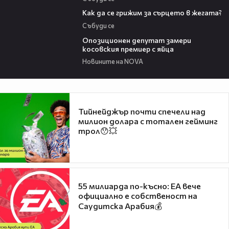
07:56
Как да се грижим за сърцето в жегата?
Събуди се
00:48
Опозиционен депутат замери
косовския премиер с яйца
Новините на NOVA
Тийнейджър почти спечели над
милион долара с тотален гейминг
трол😯💥
55 милиарда по-късно: EA вече
официално е собственост на
Саудитска Арабия💰