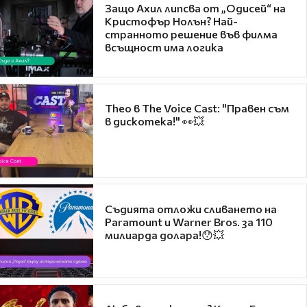
Защо Ахил липсва от „Одисей“ на
Кристофър Нолън? Най-
странното решение във филма
всъщност има логика
Theo в The Voice Cast: "Правен съм
в дискотека!" 👀💥
Съдията отложи сливането на
Paramount и Warner Bros. за 110
милиарда долара!😯💥