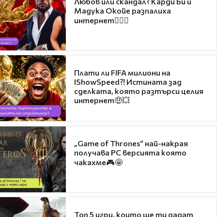
Любов или скандал? Карди Би и
Мадука Окойе разпалиха
интернет❤️‍🔥🔥
Плати ли FIFA милиони на
IShowSpeed?! Истината зад
сделката, която разтърси целия
интернет🤑💥
„Game of Thrones“ най-накрая
получава PC версията която
чакахме🎮🤩
Топ 5 игри, които ще ти дадат