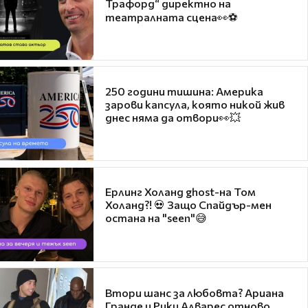
Трафорд“ директно на
театралната сцена👀⚽
250 години тишина: Америка
зарови капсула, която никой жив
днес няма да отвори👀💥
Ерлинг Холанд ghost-на Том
Холанд?! 💀 Защо Спайдър-мен
остана на "seen"😅
Втори шанс за любовта? Ариана
Гранде и Рики Алварес отново