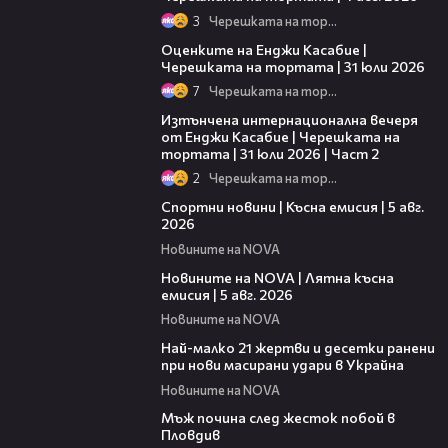
3
Черешката на тортата
09:25
Оценките на Енджи Касабие |
Черешката на тортата | 31 юли 2026
7
Черешката на тортата
18:08
Изтънчена интернационална вечеря
от Енджи Касабие | Черешката на
тортата | 31 юли 2026 | Част 2
2
Черешката на тортата
03:37
Спортни новини | Късна емисия | 5 авг.
2026
Новините на NOVA
20:06
Новините на NOVA | Лятна късна
емисия | 5 авг. 2026
Новините на NOVA
01:14
Най-малко 21 жертви и десетки ранени
при нови масирани удари в Украйна
Новините на NOVA
01:06
Мъж почина след жесток побой в
Пловдив