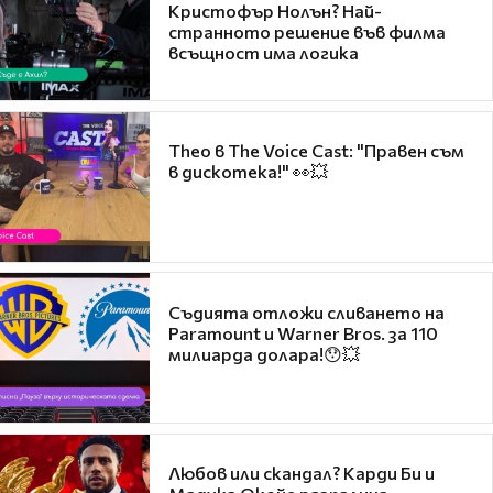
Кристофър Нолън? Най-
странното решение във филма
всъщност има логика
Theo в The Voice Cast: "Правен съм
в дискотека!" 👀💥
Съдията отложи сливането на
Paramount и Warner Bros. за 110
милиарда долара!😯💥
Любов или скандал? Карди Би и