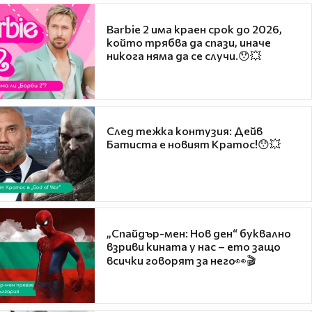
Barbie 2 има краен срок до 2026,
който трябва да спази, иначе
никога няма да се случи.😯💥
След тежка контузия: Дейв
Батиста е новият Кратос!😯💥
„Спайдър-мен: Нов ден“ буквално
взриви кината у нас – ето защо
всички говорят за него👀🎬