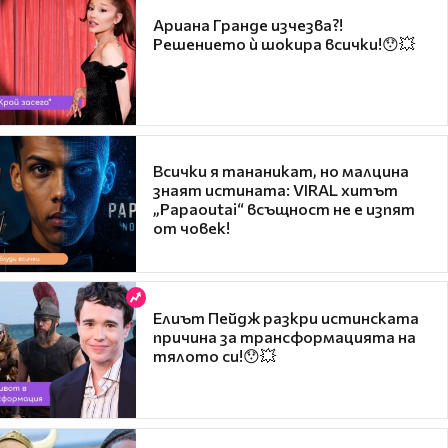
Ариана Гранде изчезва?!
Решението ѝ шокира всички!😯💥
Всички я тананикат, но малцина
знаят истината: VIRAL хитът
„Papaoutai“ всъщност не е изпят
от човек!
Елиът Пейдж разкри истинската
причина за трансформацията на
тялото си!😯💥