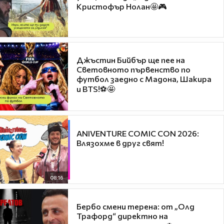
Кристофър Нолан🤩🎮
Джъстин Бийбър ще пее на
Световното първенство по
футбол заедно с Мадона, Шакира
и BTS!⚽🤩
ANIVENTURE COMIC CON 2026:
Влязохме в друг свят!
08:16
Бербо смени терена: от „Олд
Трафорд“ директно на