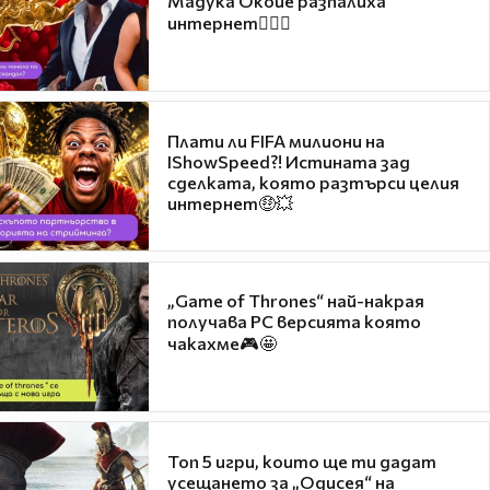
Мадука Окойе разпалиха
интернет❤️‍🔥🔥
Плати ли FIFA милиони на
IShowSpeed?! Истината зад
сделката, която разтърси целия
интернет🤑💥
„Game of Thrones“ най-накрая
получава PC версията която
чакахме🎮🤩
Топ 5 игри, които ще ти дадат
усещането за „Одисея“ на