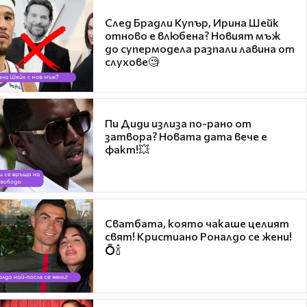
След Брадли Купър, Ирина Шейк
отново е влюбена? Новият мъж
до супермодела разпали лавина от
слухове🧐
Пи Диди излиза по-рано от
затвора? Новата дата вече е
факт!💥
Сватбата, която чакаше целият
свят! Кристиано Роналдо се жени!
💍🍾