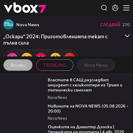
Member of
👾
Nova News
СЛЕДВАЙ
270
„Оскари“ 2024: Приготовленията текат с
пълна сила
Всички
TRENDING
Nova News
00:39
Властите в САЩ разследват
инцидент с хеликоптера на Тръмп и
пътнически самолет
Nova News
21:42
Новините на NOVA NEWS (05.08.2026 -
20:00)
Nova News
16:45
Оценките на Димитър Донски |
Черешката на тортата | 4 авг. 2026