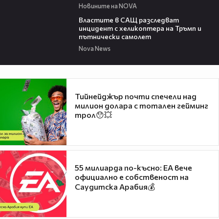
Новините на NOVA
00:39
Властите в САЩ разследват
инцидент с хеликоптера на Тръмп и
пътнически самолет
Nova News
Тийнейджър почти спечели над
милион долара с тотален гейминг
трол😯💥
55 милиарда по-късно: EA вече
официално е собственост на
Саудитска Арабия💰