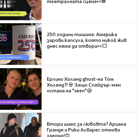
театралната сцена👀⚽
250 години тишина: Америка
зарови капсула, която никой жив
днес няма да отвори👀💥
Ерлинг Холанд ghost-на Том
Холанд?! 💀 Защо Спайдър-мен
остана на "seen"😅
Втори шанс за любовта? Ариана
Гранде и Рики Алварес отново
заедно!😍