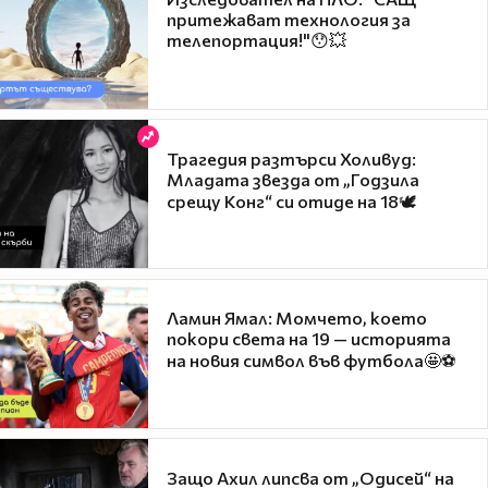
притежават технология за
телепортация!"😯💥
Трагедия разтърси Холивуд:
Младата звезда от „Годзила
срещу Конг“ си отиде на 18🕊️
Ламин Ямал: Момчето, което
покори света на 19 — историята
на новия символ във футбола🤩⚽
Защо Ахил липсва от „Одисей“ на