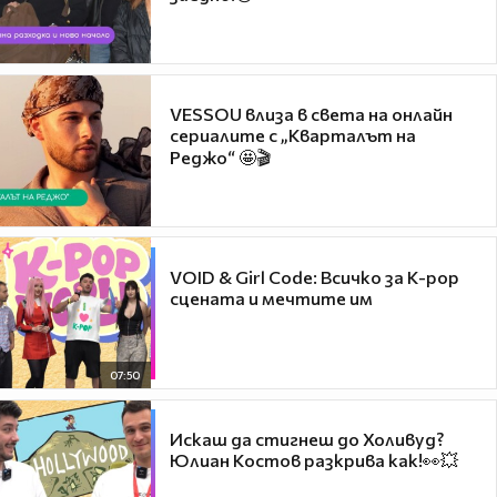
VESSOU влиза в света на онлайн
сериалите с „Кварталът на
Реджо“ 🤩🎬
VOID & Girl Code: Всичко за K-pop
сцената и мечтите им
07:50
Искаш да стигнеш до Холивуд?
Юлиан Костов разкрива как!👀💥