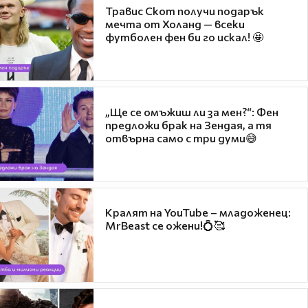
Травис Скот получи подарък
мечта от Холанд — всеки
футболен фен би го искал! 🤩
„Ще се омъжиш ли за мен?“: Фен
предложи брак на Зендая, а тя
отвърна само с три думи😅
Кралят на YouTube – младоженец:
MrBeast се ожени!💍🥰