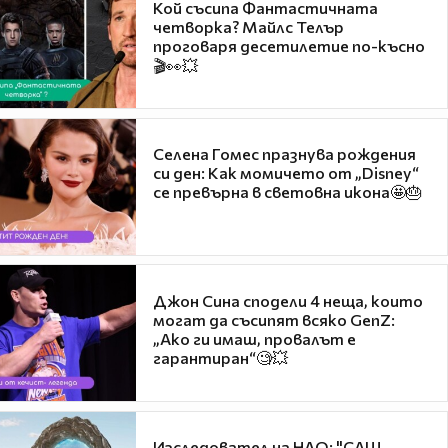
Кой съсипа Фантастичната
четворка? Майлс Телър
проговаря десетилетие по-късно
🎬👀💥
Селена Гомес празнува рождения
си ден: Как момичето от „Disney“
се превърна в световна икона🤩🎂
Джон Сина сподели 4 неща, които
могат да съсипят всяко GenZ:
„Ако ги имаш, провалът е
гарантиран“🧐💥
Изследовател на НЛО: "САЩ