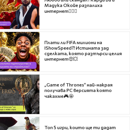
Мадука Окойе разпалиха
интернет❤️‍🔥🔥
Плати ли FIFA милиони на
IShowSpeed?! Истината зад
сделката, която разтърси целия
интернет🤑💥
„Game of Thrones“ най-накрая
получава PC версията която
чакахме🎮🤩
Топ 5 игри, които ще ти дадат