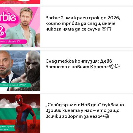
Barbie 2 има краен срок до 2026,
който трябва да спази, иначе
никога няма да се случи.😯💥
След тежка контузия: Дейв
Батиста е новият Кратос!😯💥
„Спайдър-мен: Нов ден“ буквално
взриви кината у нас – ето защо
всички говорят за него👀🎬