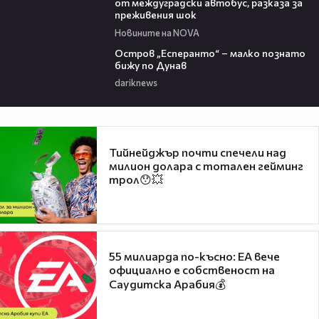
от междуградски автобус, разказа за
преживения шок
Новините на NOVA
00:04
Остров „Есперанто“ – малко познато
бижу по Дунав
dariknews
Тийнейджър почти спечели над
милион долара с тотален гейминг
трол😯💥
55 милиарда по-късно: EA вече
официално е собственост на
Саудитска Арабия💰