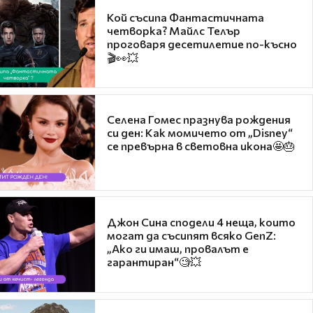
Кой съсипа Фантастичната
четворка? Майлс Телър
проговаря десетилетие по-късно
🎬👀💥
Селена Гомес празнува рождения
си ден: Как момичето от „Disney“
се превърна в световна икона🤩🎂
Джон Сина сподели 4 неща, които
могат да съсипят всяко GenZ:
„Ако ги имаш, провалът е
гарантиран“🧐💥