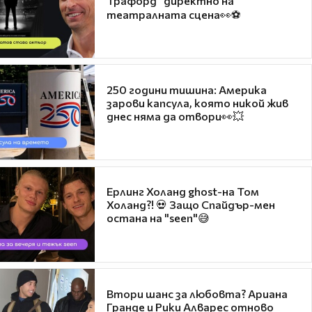
Трафорд“ директно на
театралната сцена👀⚽
250 години тишина: Америка
зарови капсула, която никой жив
днес няма да отвори👀💥
Ерлинг Холанд ghost-на Том
Холанд?! 💀 Защо Спайдър-мен
остана на "seen"😅
Втори шанс за любовта? Ариана
Гранде и Рики Алварес отново