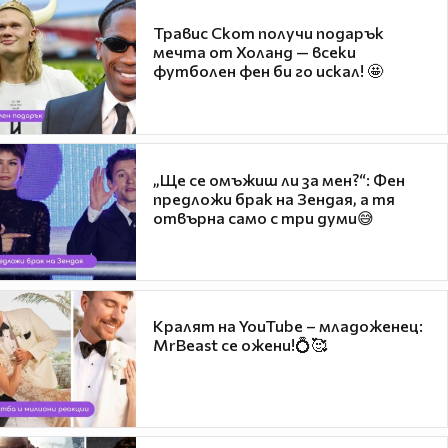
Травис Скот получи подарък
мечта от Холанд — всеки
футболен фен би го искал! 🤩
„Ще се омъжиш ли за мен?“: Фен
предложи брак на Зендая, а тя
отвърна само с три думи😅
Кралят на YouTube – младоженец:
MrBeast се ожени!💍🥰