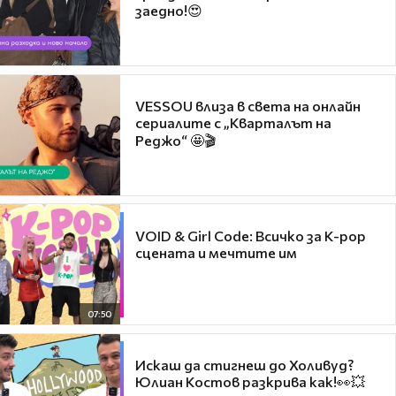
заедно!😍
VESSOU влиза в света на онлайн
сериалите с „Кварталът на
Реджо“ 🤩🎬
VOID & Girl Code: Всичко за K-pop
сцената и мечтите им
07:50
Искаш да стигнеш до Холивуд?
Юлиан Костов разкрива как!👀💥