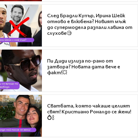
След Брадли Купър, Ирина Шейк
отново е влюбена? Новият мъж
до супермодела разпали лавина от
слухове🧐
Пи Диди излиза по-рано от
затвора? Новата дата вече е
факт!💥
Сватбата, която чакаше целият
свят! Кристиано Роналдо се жени!
💍🍾