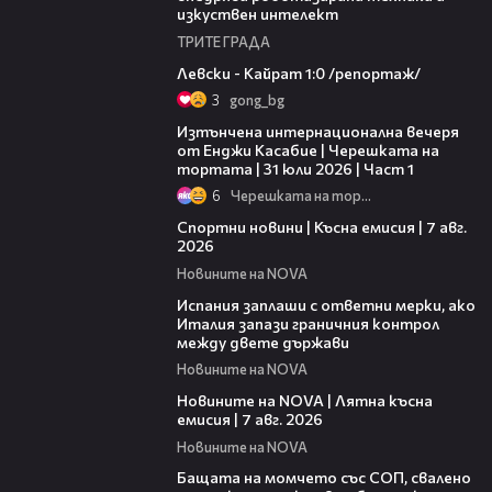
изкуствен интелект
ТРИТЕ ГРАДА
05:57
Левски - Кайрат 1:0 /репортаж/
3
gong_bg
18:07
Изтънчена интернационална вечеря
от Енджи Касабие | Черешката на
тортата | 31 юли 2026 | Част 1
6
Черешката на тортата
03:46
Спортни новини | Късна емисия | 7 авг.
2026
Новините на NOVA
00:51
Испания заплаши с ответни мерки, ако
Италия запази граничния контрол
между двете държави
Новините на NOVA
21:18
Новините на NOVA | Лятна късна
емисия | 7 авг. 2026
Новините на NOVA
00:30
Бащата на момчето със СОП, свалено