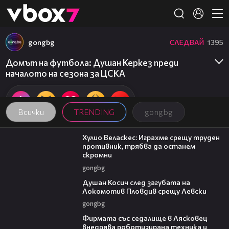
Member of
👾
gongbg
СЛЕДВАЙ
1395
Домът на футбола: Душан Керкез преди
началото на сезона за ЦСКА
Всички
TRENDING
gongbg
07:38
Хулио Веласкес: Играхме срещу труден
противник, трябва да останем
скромни
gongbg
03:47
Душан Косич след загубата на
Локомотив Пловдив срещу Левски
gongbg
00:06
Фирмата със седалище в Лясковец
внедрява роботизирана техника и