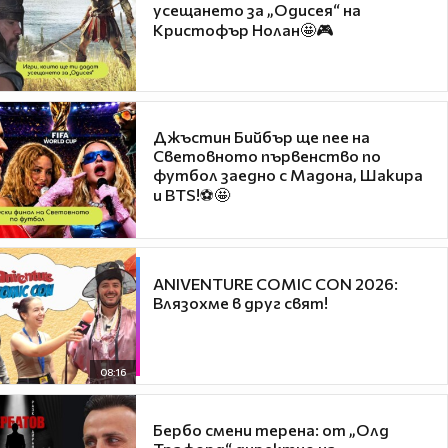
усещането за „Одисея“ на
Кристофър Нолан🤩🎮
Джъстин Бийбър ще пее на
Световното първенство по
футбол заедно с Мадона, Шакира
и BTS!⚽🤩
ANIVENTURE COMIC CON 2026:
Влязохме в друг свят!
08:16
Бербо смени терена: от „Олд