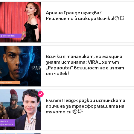
Ариана Гранде изчезва?!
Решението ѝ шокира всички!😯💥
Всички я тананикат, но малцина
знаят истината: VIRAL хитът
„Papaoutai“ всъщност не е изпят
от човек!
Елиът Пейдж разкри истинската
причина за трансформацията на
тялото си!😯💥