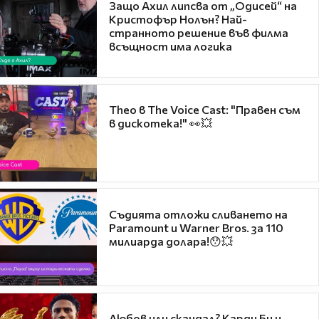
Защо Ахил липсва от „Одисей“ на
Кристофър Нолън? Най-
странното решение във филма
всъщност има логика
Theo в The Voice Cast: "Правен съм
в дискотека!" 👀💥
Съдията отложи сливането на
Paramount и Warner Bros. за 110
милиарда долара!😯💥
Любов или скандал? Карди Би и