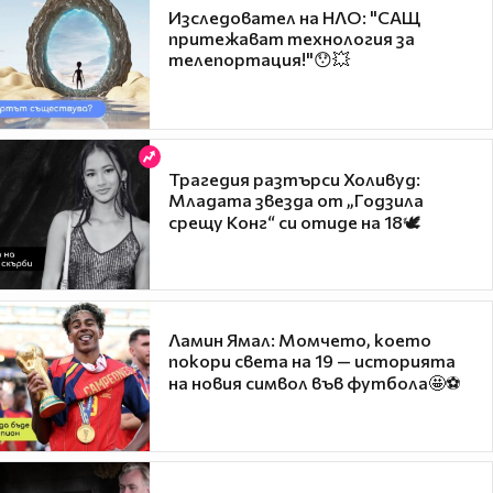
Изследовател на НЛО: "САЩ
притежават технология за
телепортация!"😯💥
Трагедия разтърси Холивуд:
Младата звезда от „Годзила
срещу Конг“ си отиде на 18🕊️
Ламин Ямал: Момчето, което
покори света на 19 — историята
на новия символ във футбола🤩⚽