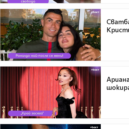
Сватба
Кристи
Ариана
шокира