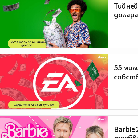
Тийней
долара
55 мил
собств
Barbie
трябва