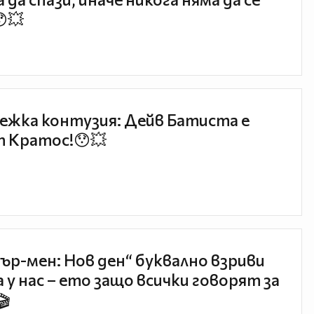
😯💥
ежка контузия: Дейв Батиста е
 Кратос!😯💥
ър-мен: Нов ден“ буквално взриви
 у нас – ето защо всички говорят за
🎬