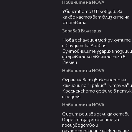
Новините на NOVA
11:38
Убийството в Пловдив: За
какво настояват близките на
жертвата
Здравей България
00:47
Нова ескалация между хутите
и Саудитска Арабия:
Бунтовниците удариха позиции
на правителствените сили в
Йемен
Новините на NOVA
00:51
Ограничават движението на
камиони по "Тракия", "Струма" и
Кресненското дефиле в петък
и неделя
Новините на NOVA
00:35
Съдът решава дали да остави
в ареста задържаните за
производство и
разпространение на фентанил