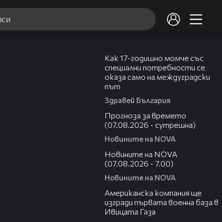
07:54
Как 17-годишно момче със
специални потребности се
оказа само на междуградски
път
Здравей България
01:46
Прогноза за времето
(07.08.2026 - сутрешна)
Новините на NOVA
03:58
Новините на NOVA
(07.08.2026 - 7.00)
Новините на NOVA
00:53
Американска компания ще
изгради първата военна база в
Ивицата Газа