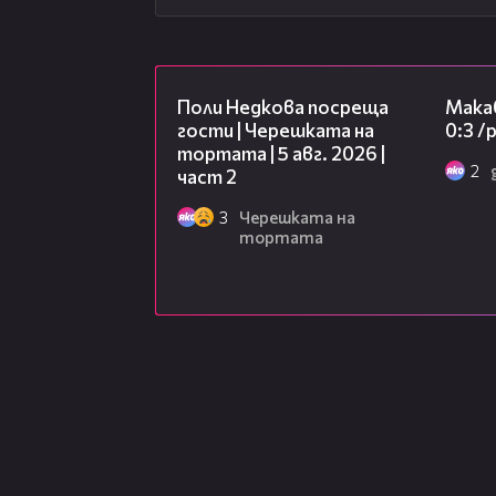
13:03
Поли Недкова посреща
Макаб
гости | Черешката на
0:3 
тортата | 5 авг. 2026 |
2
част 2
3
Черешката на
тортата