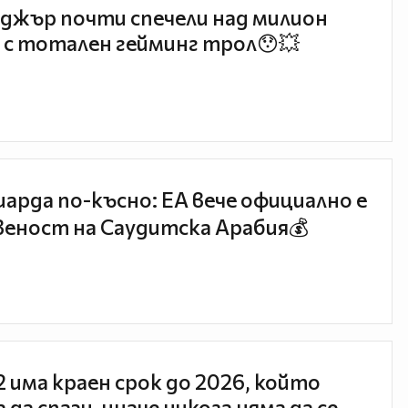
джър почти спечели над милион
 с тотален гейминг трол😯💥
иарда по-късно: EA вече официално е
еност на Саудитска Арабия💰
 2 има краен срок до 2026, който
 да спази, иначе никога няма да се