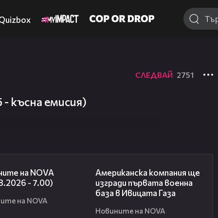
Quizbox
СЛЕДВАЙ
2751
 - късна емисия)
03:58
00:53
ните на NOVA
Американска компания ще
8.2026 - 7.00)
изгради първата военна
база в Ивицата Газа
ите на NOVA
Новините на NOVA