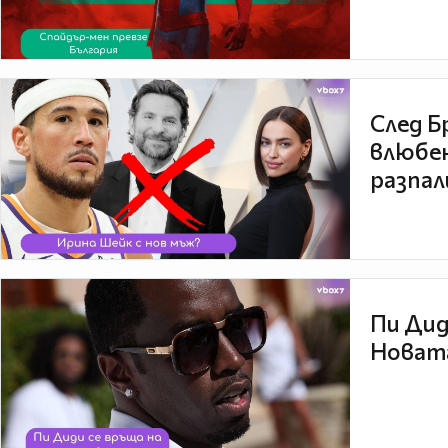
След Б
влюбен
разпал
Пи Дид
Новата