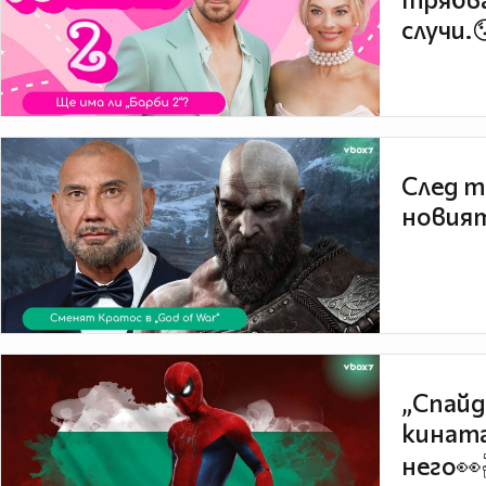
случи.
След т
новият
„Спайд
кината
него👀