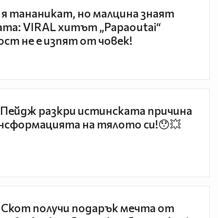
 я тананикат, но малцина знаят
та: VIRAL хитът „Papaoutai“
ст не е изпят от човек!
Пейдж разкри истинската причина
нсформацията на тялото си!😯💥
 Скот получи подарък мечта от