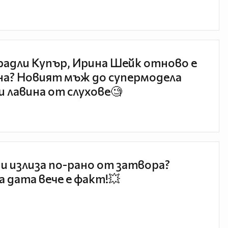
радли Купър, Ирина Шейк отново е
а? Новият мъж до супермодела
и лавина от слухове🧐
и излиза по-рано от затвора?
 дата вече е факт!💥