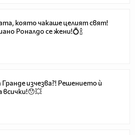
та, която чакаше целият свят!
ано Роналдо се жени!💍🍾
 Гранде изчезва?! Решението ѝ
 всички!😯💥