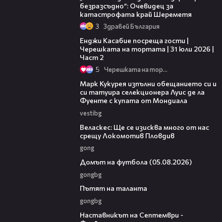
безразсъдно“: Очевидец за
катастрофата край Шереметя
3
Здравей България
16:45
Енджи Касабие посреща гости |
Черешката на тортата | 31 юли 2026 |
Част 2
5
Черешката на тортата
00:54
Марк Кукурея изпълни обещанието си и
си татуира селекционера Луис де ла
Фуенте с купата от Мондиала
vestibg
10:15
Веласкес: Ще се изисква много от нас
срещу Локомотив Пловдив
gong
57:58
Домът на футбола (05.08.2026)
gongbg
18:59
Пътят на таланта
gongbg
08:59
Наставникът на Септември -