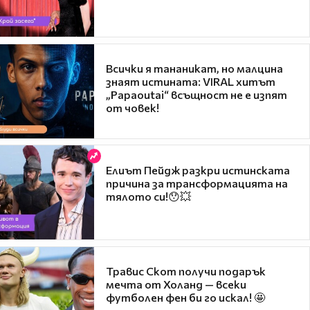
Всички я тананикат, но малцина
знаят истината: VIRAL хитът
„Papaoutai“ всъщност не е изпят
от човек!
Елиът Пейдж разкри истинската
причина за трансформацията на
тялото си!😯💥
Травис Скот получи подарък
мечта от Холанд — всеки
футболен фен би го искал! 🤩