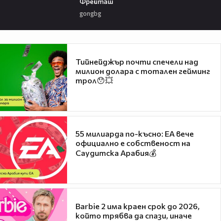
Фрейташ
gongbg
Тийнейджър почти спечели над
милион долара с тотален гейминг
трол😯💥
55 милиарда по-късно: EA вече
официално е собственост на
Саудитска Арабия💰
Barbie 2 има краен срок до 2026,
който трябва да спази, иначе