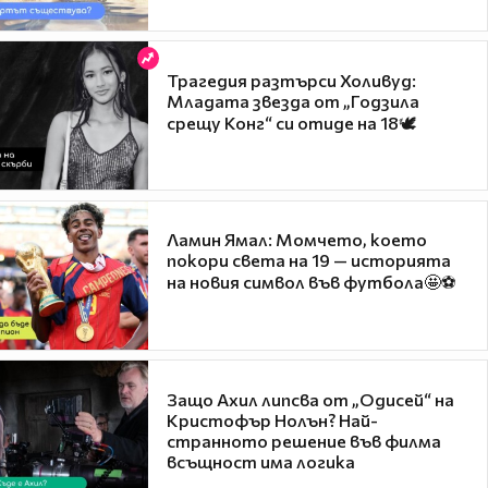
Трагедия разтърси Холивуд:
Младата звезда от „Годзила
срещу Конг“ си отиде на 18🕊️
Ламин Ямал: Момчето, което
покори света на 19 — историята
на новия символ във футбола🤩⚽
Защо Ахил липсва от „Одисей“ на
Кристофър Нолън? Най-
странното решение във филма
всъщност има логика