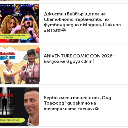
Джъстин Бийбър ще пее на
Световното първенство по
футбол заедно с Мадона, Шакира
и BTS!⚽🤩
ANIVENTURE COMIC CON 2026:
Влязохме в друг свят!
08:16
Бербо смени терена: от „Олд
Трафорд“ директно на
театралната сцена👀⚽