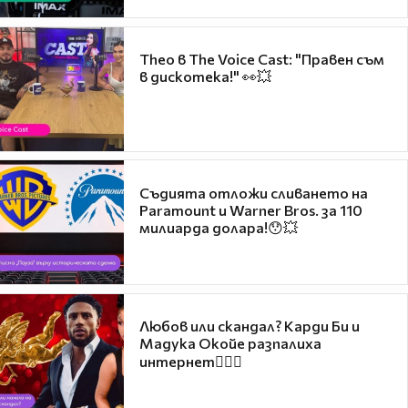
Theo в The Voice Cast: "Правен съм
в дискотека!" 👀💥
Съдията отложи сливането на
Paramount и Warner Bros. за 110
милиарда долара!😯💥
Любов или скандал? Карди Би и
Мадука Окойе разпалиха
интернет❤️‍🔥🔥