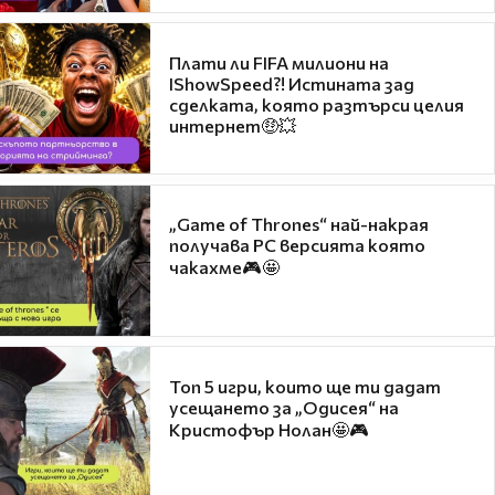
Плати ли FIFA милиони на
IShowSpeed?! Истината зад
сделката, която разтърси целия
интернет🤑💥
„Game of Thrones“ най-накрая
получава PC версията която
чакахме🎮🤩
Топ 5 игри, които ще ти дадат
усещането за „Одисея“ на
Кристофър Нолан🤩🎮