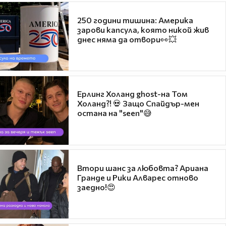
250 години тишина: Америка
зарови капсула, която никой жив
днес няма да отвори👀💥
Ерлинг Холанд ghost-на Том
Холанд?! 💀 Защо Спайдър-мен
остана на "seen"😅
Втори шанс за любовта? Ариана
Гранде и Рики Алварес отново
заедно!😍