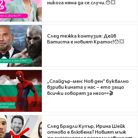
никога няма да се случи.😯💥
След тежка контузия: Дейв
Батиста е новият Кратос!😯💥
„Спайдър-мен: Нов ден“ буквално
взриви кината у нас – ето защо
всички говорят за него👀🎬
След Брадли Купър, Ирина Шейк
отново е влюбена? Новият мъж
до супермодела разпали лавина от