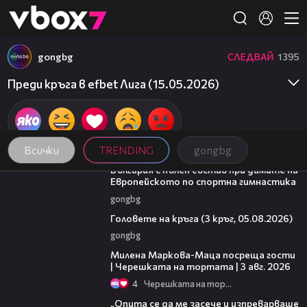
Member of
👾
gongbg
СЛЕДВАЙ
1395
Преди кръга в efbet Лига (15.05.2026)
Всички
TRENDING
gongbg
00:47
България с пълен състав при дамите на
Европейското по спортна гимнастика
gongbg
27:51
Головете на кръга (3 кръг, 05.08.2026)
gongbg
20:17
Милена Маркова-Маца посреща гости
| Черешката на тортата | 3 авг. 2026
4
Черешката на тортата
06:38
„Опита се да ме засече и изпреварваше