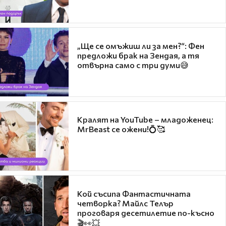
„Ще се омъжиш ли за мен?“: Фен
предложи брак на Зендая, а тя
отвърна само с три думи😅
Кралят на YouTube – младоженец:
MrBeast се ожени!💍🥰
Кой съсипа Фантастичната
четворка? Майлс Телър
проговаря десетилетие по-късно
🎬👀💥