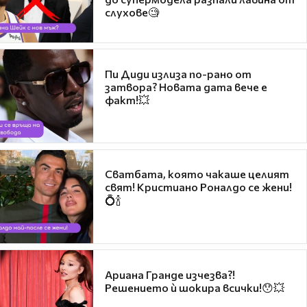
слухове🧐
Пи Диди излиза по-рано от
затвора? Новата дата вече е
факт!💥
Сватбата, която чакаше целият
свят! Кристиано Роналдо се жени!
💍🍾
Ариана Гранде изчезва?!
Решението ѝ шокира всички!😯💥