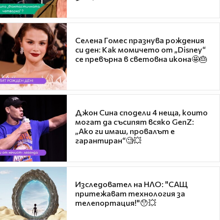
Селена Гомес празнува рождения
си ден: Как момичето от „Disney“
се превърна в световна икона🤩🎂
Джон Сина сподели 4 неща, които
могат да съсипят всяко GenZ:
„Ако ги имаш, провалът е
гарантиран“🧐💥
Изследовател на НЛО: "САЩ
притежават технология за
телепортация!"😯💥