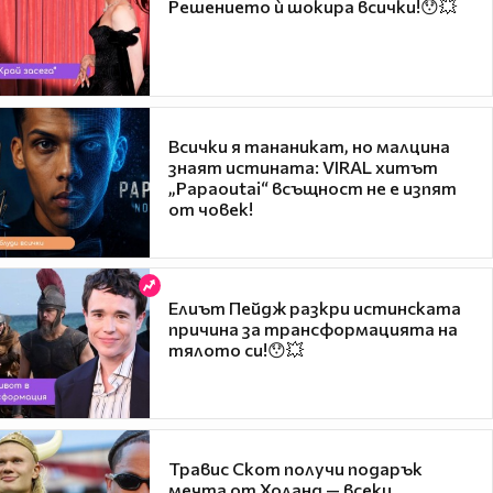
Решението ѝ шокира всички!😯💥
Всички я тананикат, но малцина
знаят истината: VIRAL хитът
„Papaoutai“ всъщност не е изпят
от човек!
Елиът Пейдж разкри истинската
причина за трансформацията на
тялото си!😯💥
Травис Скот получи подарък
мечта от Холанд — всеки