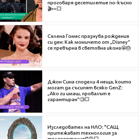
проговаря десетилетие по-късно
🎬👀💥
Селена Гомес празнува рождения
си ден: Как момичето от „Disney“
се превърна в световна икона🤩🎂
Джон Сина сподели 4 неща, които
могат да съсипят всяко GenZ:
„Ако ги имаш, провалът е
гарантиран“🧐💥
Изследовател на НЛО: "САЩ
притежават технология за
телепортация!"😯💥