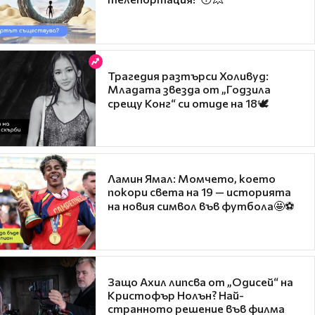
Трагедия разтърси Холивуд:
Младата звезда от „Годзила
срещу Конг“ си отиде на 18🕊️
Ламин Ямал: Момчето, което
покори света на 19 — историята
на новия символ във футбола🤩⚽
Защо Ахил липсва от „Одисей“ на
Кристофър Нолън? Най-
странното решение във филма