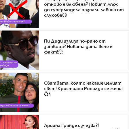
отново е влюбена? Новият мъж
до супермодела разпали лавина от
слухове🧐
Пи Диди излиза по-рано от
затвора? Новата дата вече е
факт!💥
Сватбата, която чакаше целият
свят! Кристиано Роналдо се жени!
💍🍾
Ариана Гранде изчезва?!