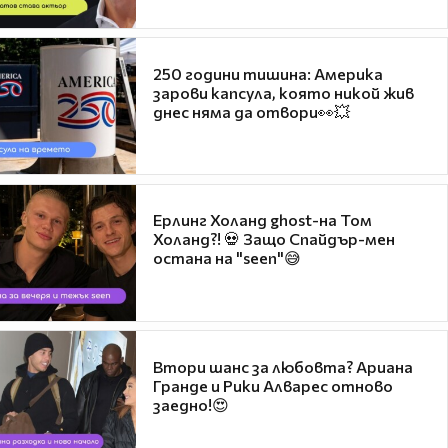
250 години тишина: Америка
зарови капсула, която никой жив
днес няма да отвори👀💥
Ерлинг Холанд ghost-на Том
Холанд?! 💀 Защо Спайдър-мен
остана на "seen"😅
Втори шанс за любовта? Ариана
Гранде и Рики Алварес отново
заедно!😍