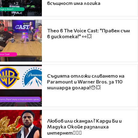
всъщност има логика
Theo в The Voice Cast: "Правен съм
в дискотека!" 👀💥
Съдията отложи сливането на
Paramount и Warner Bros. за 110
милиарда долара!😯💥
Любов или скандал? Карди Би и
Мадука Окойе разпалиха
интернет❤️‍🔥🔥