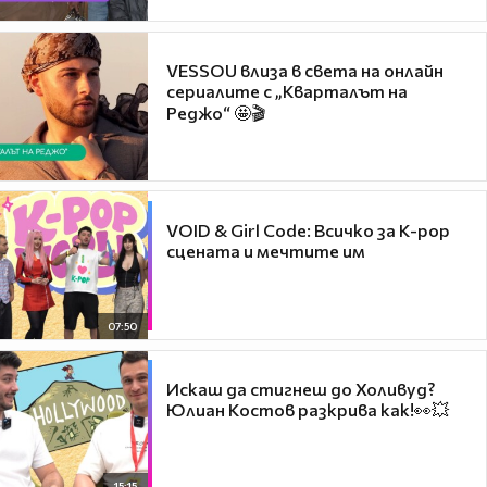
VESSOU влиза в света на онлайн
сериалите с „Кварталът на
Реджо“ 🤩🎬
VOID & Girl Code: Всичко за K-pop
сцената и мечтите им
07:50
Искаш да стигнеш до Холивуд?
Юлиан Костов разкрива как!👀💥
15:15