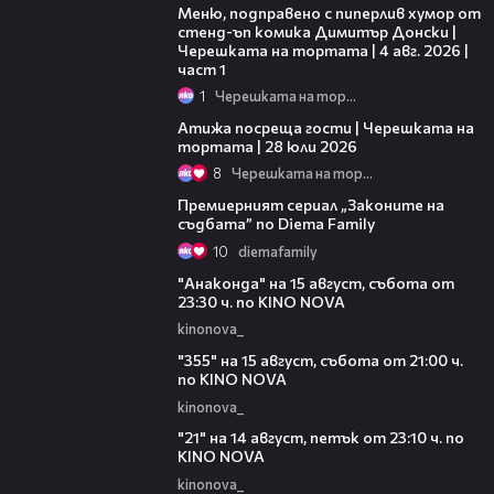
Меню, подправено с пиперлив хумор от
стенд-ъп комика Димитър Донски |
Черешката на тортата | 4 авг. 2026 |
част 1
1
Черешката на тортата
23:41
Атижа посреща гости | Черешката на
тортата | 28 юли 2026
8
Черешката на тортата
00:30
Премиерният сериал „Законите на
съдбата” по Diema Family
10
diemafamily
00:30
"Анаконда" на 15 август, събота от
23:30 ч. по KINO NOVA
kinonova_
00:31
"355" на 15 август, събота от 21:00 ч.
по KINO NOVA
kinonova_
00:29
"21" на 14 август, петък от 23:10 ч. по
KINO NOVA
kinonova_
00:29