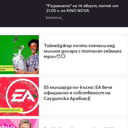
"Размянaта" на 14 август, петък от
21:00 ч. по KINO NOVA
kinonova_
Тийнейджър почти спечели над
милион долара с тотален гейминг
трол😯💥
55 милиарда по-късно: EA вече
официално е собственост на
Саудитска Арабия💰