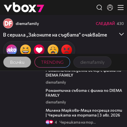
Member of
👾
diemafamily
СЛЕДВАЙ
430
В сериала „Законите на съдбата” очаквайте
Всички
TRENDING
diemafamily
00:20
Романтична неделна вечер с филма по
DIEMA FAMILY
diemafamily
00:21
Романтична събота с филма по DIEMA
FAMILY
diemafamily
20:17
Милена Маркова-Маца посреща гости
| Черешката на тортата | 3 авг. 2026
4
Черешката на тортата
16:03