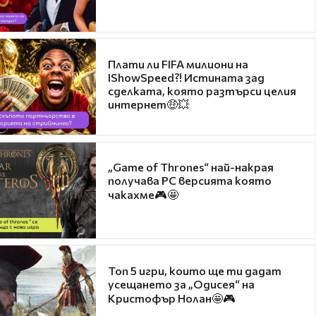
Плати ли FIFA милиони на
IShowSpeed?! Истината зад
сделката, която разтърси целия
интернет🤑💥
„Game of Thrones“ най-накрая
получава PC версията която
чакахме🎮🤩
Топ 5 игри, които ще ти дадат
усещането за „Одисея“ на
Кристофър Нолан🤩🎮