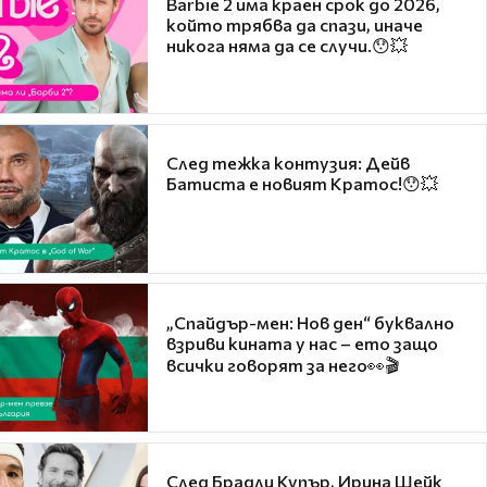
Barbie 2 има краен срок до 2026,
който трябва да спази, иначе
никога няма да се случи.😯💥
След тежка контузия: Дейв
Батиста е новият Кратос!😯💥
„Спайдър-мен: Нов ден“ буквално
взриви кината у нас – ето защо
всички говорят за него👀🎬
След Брадли Купър, Ирина Шейк