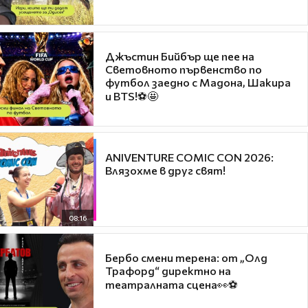
Джъстин Бийбър ще пее на
Световното първенство по
футбол заедно с Мадона, Шакира
и BTS!⚽🤩
ANIVENTURE COMIC CON 2026:
Влязохме в друг свят!
08:16
Бербо смени терена: от „Олд
Трафорд“ директно на
театралната сцена👀⚽