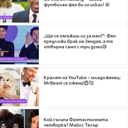
футболен фен би го искал! 🤩
„Ще се омъжиш ли за мен?“: Фен
предложи брак на Зендая, а тя
отвърна само с три думи😅
Кралят на YouTube – младоженец:
MrBeast се ожени!💍🥰
Кой съсипа Фантастичната
четворка? Майлс Телър