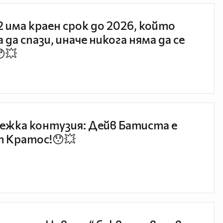
 2 има краен срок до 2026, който
 да спази, иначе никога няма да се
😯💥
ежка контузия: Дейв Батиста е
 Кратос!😯💥