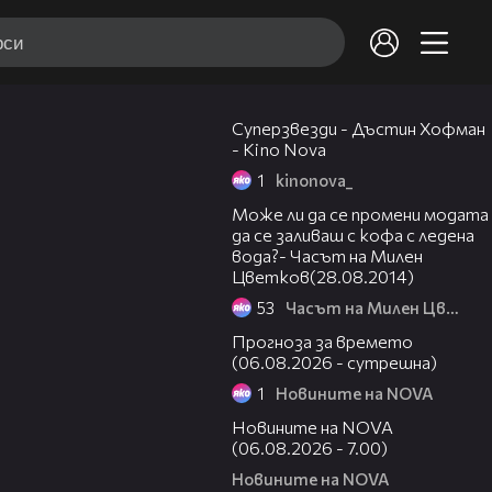
02:31
Суперзвезди - Дъстин Хофман
- Kino Nova
1
kinonova_
08:34
Може ли да се промени модата
да се заливаш с кофа с ледена
вода?- Часът на Милен
Цветков(28.08.2014)
53
Часът на Милен Цветков
01:47
Прогноза за времето
(06.08.2026 - сутрешна)
1
Новините на NOVA
05:35
Новините на NOVA
(06.08.2026 - 7.00)
Новините на NOVA
00:51