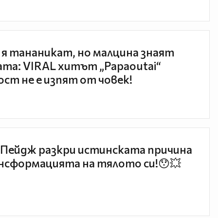
 я тананикат, но малцина знаят
та: VIRAL хитът „Papaoutai“
ст не е изпят от човек!
Пейдж разкри истинската причина
нсформацията на тялото си!😯💥