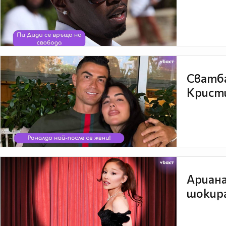
Сватба
Кристи
Ариана
шокира