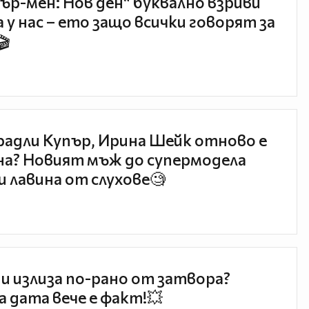
ър-мен: Нов ден“ буквално взриви
 у нас – ето защо всички говорят за
🎬
радли Купър, Ирина Шейк отново е
а? Новият мъж до супермодела
и лавина от слухове🧐
и излиза по-рано от затвора?
 дата вече е факт!💥