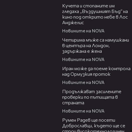
Кучета и стопаните им
гледаха „Въздушният Бъд“ на
кино под открито небе в Лос
Анджелис
Новините на NOVA
00:39
Четирима мъже са намушкани
в центъра на Лондон,
задържана е жена
Новините на NOVA
00:52
Иран може да поеме контрола
над Ормузкия проток
Новините на NOVA
00:44
Продължават засилените
проверки по пътищата в
страната
Новините на NOVA
00:45
Румен Радев ще посети
Доброславци, където ще се
строи високотехнологичен