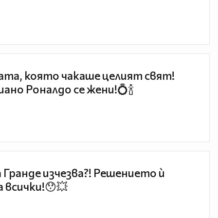
та, която чакаше целият свят!
ано Роналдо се жени!💍🍾
 Гранде изчезва?! Решението ѝ
 всички!😯💥