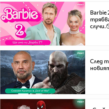
Barbie
трябва
случи.
След т
новият