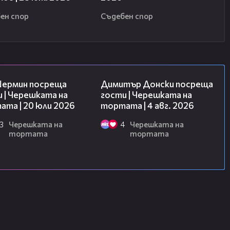
ен спор
Съдебен спор
19:47
17:43
Шермин посреща
Димитър Донски посреща
 | Черешката на
гости | Черешката на
та | 20 юли 2026
тортата | 4 авг. 2026
3
Черешката на
4
Черешката на
тортата
тортата