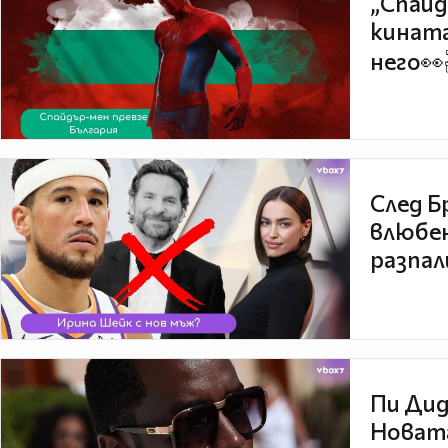
„Спайд
кината
него👀
След Б
влюбен
разпал
Пи Дид
Новата