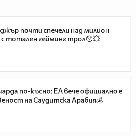
джър почти спечели над милион
 с тотален гейминг трол😯💥
иарда по-късно: EA вече официално е
еност на Саудитска Арабия💰