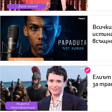
Всички
истина
всъщно
Елиът 
за тра