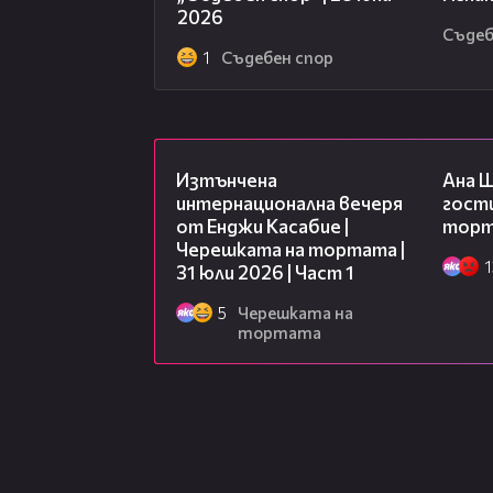
2026
Съдеб
1
Съдебен спор
18:07
Изтънчена
Ана 
интернационална вечеря
гости
от Енджи Касабие |
торта
Черешката на тортата |
1
31 юли 2026 | Част 1
5
Черешката на
тортата