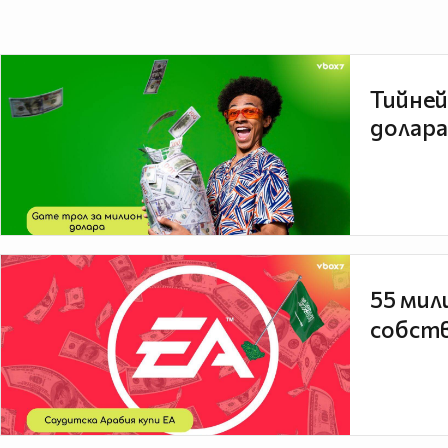
Тийней
долара
55 мил
собств