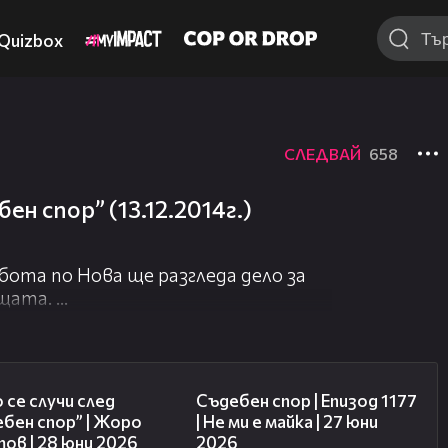
Quizbox
СЛЕДВАЙ
658
ен спор” (13.12.2014г.)
ота по Нова ще разгледа дело за
ащата.
ата на тригодишния й син отказал
е грижи за детето и то било
15:58
47:03
. Ответникът заявява, че ищцата е
 се случи след
Съдебен спор | Епизод 1177
 родила.
бен спор” | Жоро
| Не ми е майка | 27 юни
ов | 28 юни 2026
2026