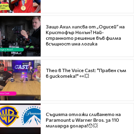
Защо Ахил липсва от „Одисей“ на
Кристофър Нолън? Най-
странното решение във филма
всъщност има логика
Theo в The Voice Cast: "Правен съм
в дискотека!" 👀💥
Съдията отложи сливането на
Paramount и Warner Bros. за 110
милиарда долара!😯💥