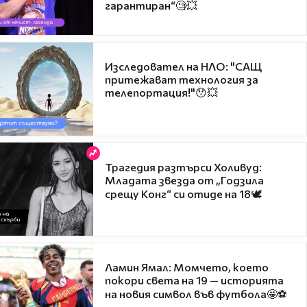
гарантиран“🧐💥
Изследовател на НЛО: "САЩ
притежават технология за
телепортация!"😯💥
Трагедия разтърси Холивуд:
Младата звезда от „Годзила
срещу Конг“ си отиде на 18🕊️
Ламин Ямал: Момчето, което
покори света на 19 — историята
на новия символ във футбола🤩⚽