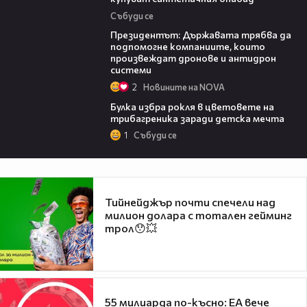
Събуди се
07:12
Президентът: Държавата трябва да
подпомогне компаниите, които
произвеждат дронове и антидрон
системи
2
Новините на NOVA
05:08
Булка избра рокля в цветовете на
трибагреника заради детска мечта
1
Събуди се
Тийнейджър почти спечели над
милион долара с тотален гейминг
трол😯💥
55 милиарда по-късно: EA вече