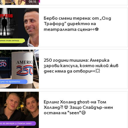
08:16
Бербо смени терена: от „Олд
Трафорд“ директно на
театралната сцена👀⚽
250 години тишина: Америка
зарови капсула, която никой жив
днес няма да отвори👀💥
Ерлинг Холанд ghost-на Том
Холанд?! 💀 Защо Спайдър-мен
остана на "seen"😅