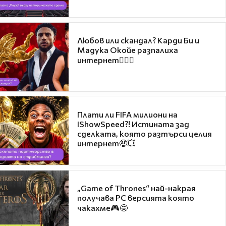
Любов или скандал? Карди Би и
Мадука Окойе разпалиха
интернет❤️‍🔥🔥
Плати ли FIFA милиони на
IShowSpeed?! Истината зад
сделката, която разтърси целия
интернет🤑💥
„Game of Thrones“ най-накрая
получава PC версията която
чакахме🎮🤩