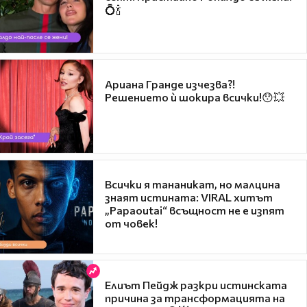
💍🍾
Ариана Гранде изчезва?!
Решението ѝ шокира всички!😯💥
Всички я тананикат, но малцина
знаят истината: VIRAL хитът
„Papaoutai“ всъщност не е изпят
от човек!
Елиът Пейдж разкри истинската
причина за трансформацията на