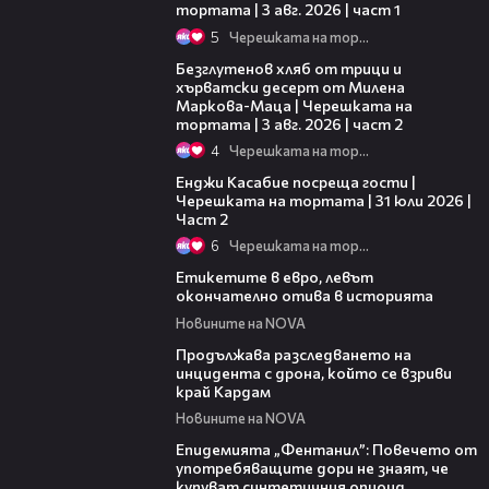
тортата | 3 авг. 2026 | част 1
5
Черешката на тортата
15:35
Безглутенов хляб от трици и
хърватски десерт от Милена
Маркова-Маца | Черешката на
тортата | 3 авг. 2026 | част 2
4
Черешката на тортата
16:45
Енджи Касабие посреща гости |
Черешката на тортата | 31 юли 2026 |
Част 2
6
Черешката на тортата
03:29
Етикетите в евро, левът
окончателно отива в историята
Новините на NOVA
03:40
Продължава разследването на
инцидента с дрона, който се взриви
край Кардам
Новините на NOVA
13:48
Епидемията „Фентанил”: Повечето от
употребяващите дори не знаят, че
купуват синтетичния опиоид