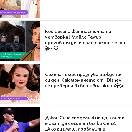
Кой съсипа Фантастичната
четворка? Майлс Телър
проговаря десетилетие по-късно
🎬👀💥
Селена Гомес празнува рождения
си ден: Как момичето от „Disney“
се превърна в световна икона🤩🎂
Джон Сина сподели 4 неща, които
могат да съсипят всяко GenZ:
„Ако ги имаш, провалът е