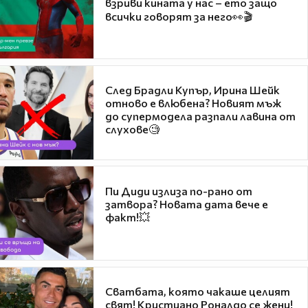
взриви кината у нас – ето защо
всички говорят за него👀🎬
След Брадли Купър, Ирина Шейк
отново е влюбена? Новият мъж
до супермодела разпали лавина от
слухове🧐
Пи Диди излиза по-рано от
затвора? Новата дата вече е
факт!💥
Сватбата, която чакаше целият
свят! Кристиано Роналдо се жени!