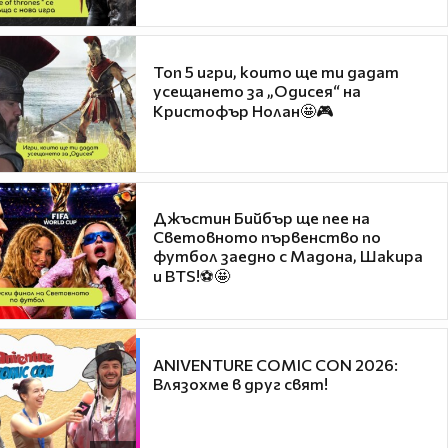
Топ 5 игри, които ще ти дадат
усещането за „Одисея“ на
Кристофър Нолан🤩🎮
Джъстин Бийбър ще пее на
Световното първенство по
футбол заедно с Мадона, Шакира
и BTS!⚽🤩
ANIVENTURE COMIC CON 2026:
Влязохме в друг свят!