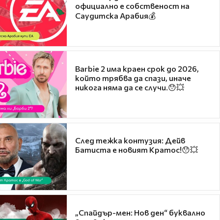
официално е собственост на
Саудитска Арабия💰
Barbie 2 има краен срок до 2026,
който трябва да спази, иначе
никога няма да се случи.😯💥
След тежка контузия: Дейв
Батиста е новият Кратос!😯💥
„Спайдър-мен: Нов ден“ буквално