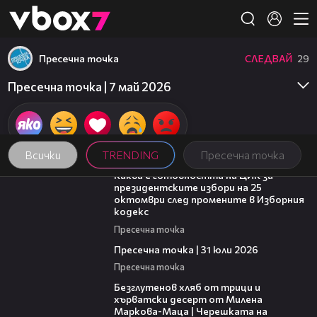
Member of
👾
Пресечна точка
СЛЕДВАЙ
29
Пресечна точка | 7 май 2026
Всички
TRENDING
Пресечна точка
14:16
Каква е готовността на ЦИК за
президентските избори на 25
октомври след промените в Изборния
кодекс
Пресечна точка
39:22
Пресечна точка | 31 юли 2026
Пресечна точка
16:02
Безглутенов хляб от трици и
хърватски десерт от Милена
Маркова-Маца | Черешката на