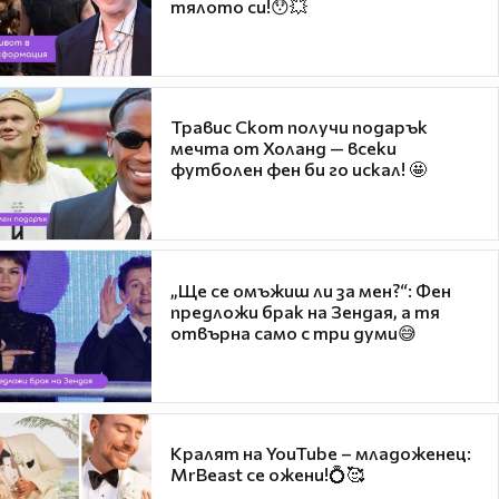
тялото си!😯💥
Травис Скот получи подарък
мечта от Холанд — всеки
футболен фен би го искал! 🤩
„Ще се омъжиш ли за мен?“: Фен
предложи брак на Зендая, а тя
отвърна само с три думи😅
Кралят на YouTube – младоженец:
MrBeast се ожени!💍🥰