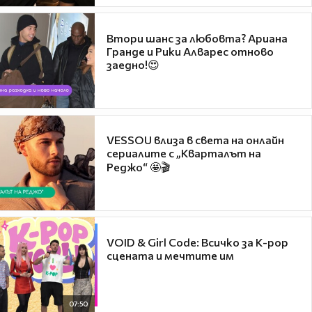
Втори шанс за любовта? Ариана
Гранде и Рики Алварес отново
заедно!😍
VESSOU влиза в света на онлайн
сериалите с „Кварталът на
Реджо“ 🤩🎬
VOID & Girl Code: Всичко за K-pop
сцената и мечтите им
07:50